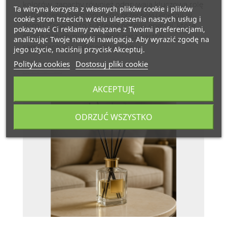
kolorów, zapachy również odgrywają kluczową rolę
Ta witryna korzysta z własnych plików cookie i plików
w tworzeniu harmonijnego przepływu energii w
cookie stron trzecich w celu ulepszenia naszych usług i
domu. Zapachy to subtelne nośniki energii, które
pokazywać Ci reklamy związane z Twoimi preferencjami,
mogą natychmiast zmienić nasz nastrój,
analizując Twoje nawyki nawigacja. Aby wyrazić zgodę na
samopoczucie i atmosferę domu.
jego użycie, naciśnij przycisk Akceptuj.
Polityka cookies
Dostosuj pliki cookie
Read more
AKCEPTUJĘ
ODRZUĆ WSZYSTKO