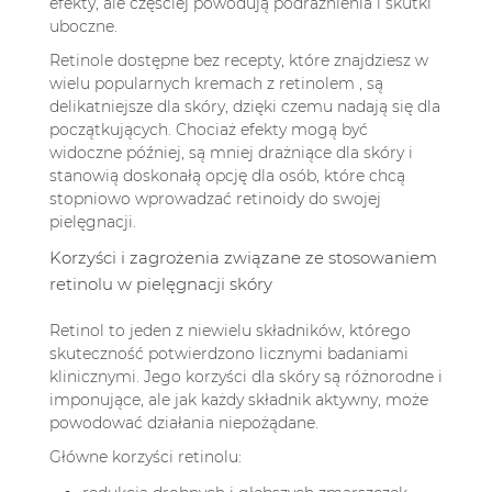
efekty, ale częściej powodują podrażnienia i skutki
uboczne.
Retinole dostępne bez recepty, które znajdziesz w
wielu
popularnych kremach z retinolem
, są
delikatniejsze dla skóry, dzięki czemu nadają się dla
początkujących. Chociaż efekty mogą być
widoczne później, są mniej drażniące dla skóry i
stanowią doskonałą opcję dla osób, które chcą
stopniowo wprowadzać retinoidy do swojej
pielęgnacji.
Korzyści i zagrożenia związane ze stosowaniem
retinolu w pielęgnacji skóry
Retinol to jeden z niewielu składników, którego
skuteczność potwierdzono licznymi badaniami
klinicznymi. Jego korzyści dla skóry są różnorodne i
imponujące, ale jak każdy składnik aktywny, może
powodować działania niepożądane.
Główne korzyści retinolu: