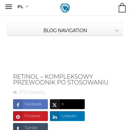

BLOG NAVIGATION
RETINOL – KOMPLEKSOWY
PRZEWODNIK PO STOSOWANIU
2710 Odsłony
Facebook
X
Pinterest
LinkedIn
Tumblr