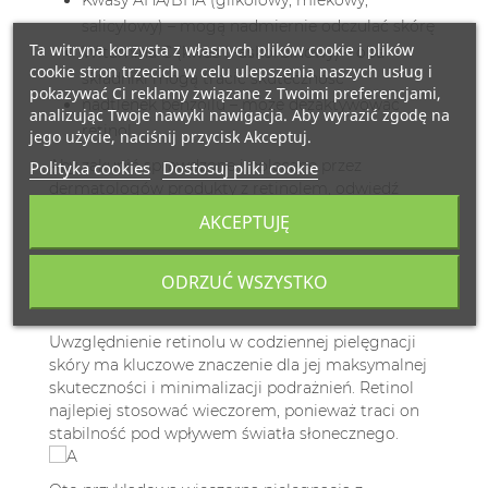
Kwasy AHA/BHA (glikolowy, mlekowy,
salicylowy) – mogą nadmiernie odczulać skórę
Ta witryna korzysta z własnych plików cookie i plików
Witamina C (kwas L-askorbinowy) – oba
cookie stron trzecich w celu ulepszenia naszych usług i
składniki mogą tracić skuteczność
pokazywać Ci reklamy związane z Twoimi preferencjami,
nadtlenek benzoilu – może dezaktywować
analizując Twoje nawyki nawigacja. Aby wyrazić zgodę na
retinol
jego użycie, naciśnij przycisk Akceptuj.
Aby zakupić sprawdzone i polecane przez
Polityka cookies
Dostosuj pliki cookie
dermatologów produkty z retinolem, odwiedź
naszą sekcję sprawdzonych produktów
, gdzie
AKCEPTUJĘ
znajdziesz starannie wyselekcjonowane produkty.
Włączanie retinolu do codziennej pielęgnacji
ODRZUĆ WSZYSTKO
skóry
Uwzględnienie retinolu w codziennej pielęgnacji
skóry ma kluczowe znaczenie dla jej maksymalnej
skuteczności i minimalizacji podrażnień. Retinol
najlepiej stosować wieczorem, ponieważ traci on
stabilność pod wpływem światła słonecznego.