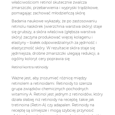
właściwościom retinol skutecznie zwalcza
zmarszczki, przebarwienia i wypryski trądzikowe,
pomagając zachować młodzieńczą skórę.
Badania naukowe wykazały, że po zastosowaniu
retinolu naskórek (wierzchnia warstwa skóry) staje
się grubszy, a skóra właściwa (głębsza warstwa
skóry) zaczyna produkować więcej kolagenu i
elastyny – białek odpowiedzialnych za jędrność i
elastyczność skóry. W rezultacie skóra staje się
jędrniejsza, drobne zmarszczki ulegają redukcji, a
ogólny koloryt cery poprawia się.
Retinol kontra retinoidy
Ważne jest, aby zrozumieć różnicę między
retinolem a retinoidami. Retinoidy to szersza
grupa związków chemicznych pochodnych
witaminy A. Retinol jest jednym z retinoidów, który
działa słabiej niż retinoidy na receptę, takie jak
tretinoina (Retin-A) czy adapalen. Retinoidy na
receptę są silniejsze i mogą szybciej przynosić