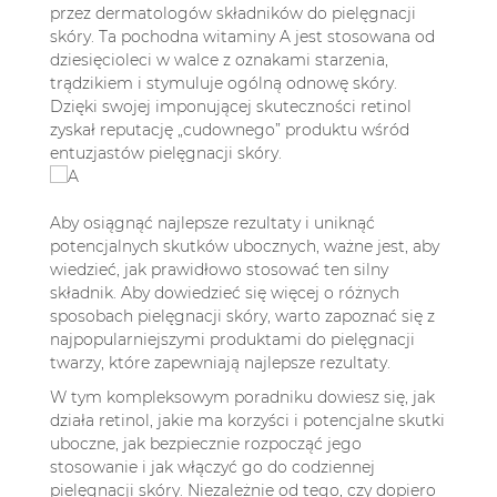
6.2. Czy retinol można stosować w
przez dermatologów składników do pielęgnacji
skóry. Ta pochodna witaminy A jest stosowana od
połączeniu z innymi składnikami aktywnymi,
dziesięcioleci w walce z oznakami starzenia,
np. kwasami lub witaminą C?
trądzikiem i stymuluje ogólną odnowę skóry.
6.3. Co robić, gdy retinol podrażnia skórę?
Dzięki swojej imponującej skuteczności retinol
6.4. Czy retinol jest bezpieczny w okresie
zyskał reputację „cudownego” produktu wśród
ciąży i karmienia piersią?
entuzjastów pielęgnacji skóry.
6.5. Kiedy zobaczę efekty stosowania
retinolu?
Aby osiągnąć najlepsze rezultaty i uniknąć
potencjalnych skutków ubocznych, ważne jest, aby
wiedzieć, jak prawidłowo stosować ten silny
składnik. Aby dowiedzieć się więcej o różnych
sposobach pielęgnacji skóry, warto zapoznać się z
najpopularniejszymi
produktami do pielęgnacji
twarzy,
które zapewniają najlepsze rezultaty.
W tym kompleksowym poradniku dowiesz się, jak
działa retinol, jakie ma korzyści i potencjalne skutki
uboczne, jak bezpiecznie rozpocząć jego
stosowanie i jak włączyć go do codziennej
pielęgnacji skóry. Niezależnie od tego, czy dopiero