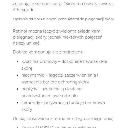
znajdujące się pod skórą. Okres ten trwa zazwyczaj
4-6 tygodni.
Łączenie retinolu z innymi produktami do pielęgnacji skóry
Retinol można łączyć z wieloma składnikami
pielęgnacji skóry, jednak niektórych połączeń
należy unikać:
Dobrze komponuje się z retinolem:
kwas hialuronowy – doskonale nawilża i koi
skórę
niacynamid – łagodzi zaczerwienienia i
wzmacnia barierę ochronną skóry
peptydy – uzupełniają działanie
przeciwstarzeniowe retinolu
ceramidy – przywracają funkcję barierową
skóry
Unikaj stosowania z retinolem (tego samego dnia):