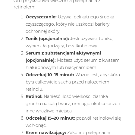
Oto przykładowa wieczorna pielęgnacja z
retinolem:
Oczyszczanie:
Używaj delikatnego środka
czyszczącego, który nie uszkodzi bariery
ochronnej skóry.
Tonik (opcjonalnie):
Jeśli używasz toniku,
wybierz łagodzący, bezalkoholowy.
Serum z substancjami aktywnymi
(opcjonalnie):
Możesz użyć serum z kwasem
hialuronowym lub niacynamidem.
Odczekaj 10–15 minut:
Ważne jest, aby skóra
była całkowicie sucha przed nałożeniem
retinolu.
Retinol:
Nanieść ilość wielkości ziarnka
grochu na całą twarz, omijając okolice oczu i
inne wrażliwe miejsca.
Odczekaj 15–20 minut:
pozwól retinolowi się
wchłonąć.
Krem nawilżający:
Zakończ pielęgnację