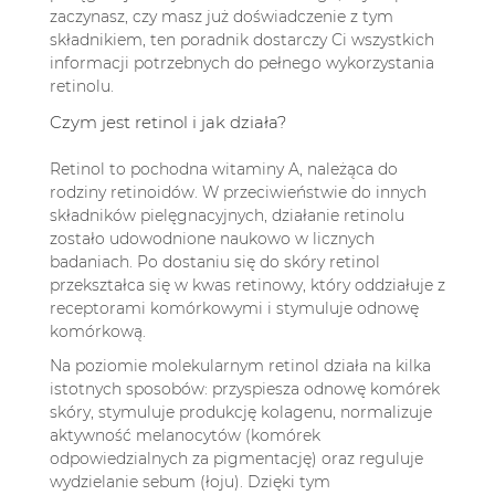
zaczynasz, czy masz już doświadczenie z tym
składnikiem, ten poradnik dostarczy Ci wszystkich
informacji potrzebnych do pełnego wykorzystania
retinolu.
Czym jest retinol i jak działa?
Retinol to pochodna witaminy A, należąca do
rodziny retinoidów. W przeciwieństwie do innych
składników pielęgnacyjnych, działanie retinolu
zostało udowodnione naukowo w licznych
badaniach. Po dostaniu się do skóry retinol
przekształca się w kwas retinowy, który oddziałuje z
receptorami komórkowymi i stymuluje odnowę
komórkową.
Na poziomie molekularnym retinol działa na kilka
istotnych sposobów: przyspiesza odnowę komórek
skóry, stymuluje produkcję kolagenu, normalizuje
aktywność melanocytów (komórek
odpowiedzialnych za pigmentację) oraz reguluje
wydzielanie sebum (łoju). Dzięki tym