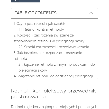
TABLE OF CONTENTS
1. Czym jest retinol i jak działa?
1.1. Retinol kontra retinoidy
2. Korzyści i zagrożenia związane ze
stosowaniem retinolu w pielęgnacji skóry
2.1. Środki ostrożności i przeciwwskazania
3. Jak bezpiecznie rozpocząć stosowanie
retinolu
3.1. Łączenie retinolu z innymi produktami do
pielęgnacji skóry
4. Włączanie retinolu do codziennej pielęgnacji
skóry
5. Wnioski
Retinol – kompleksowy przewodnik
6. Często zadawane pytania
po stosowaniu
6.1. Jak często należy stosować retinol na
początku?
Retinol to jeden z najpopularniejszych i polecanych