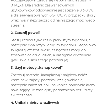
Początkującym zaleca się wybór niskich stężeń –
0,1-0,3%. Dla średnio zaawansowanych
użytkowników odpowiednie jest stężenie 0,3-0,5%,
a dla zaawansowanych 0,5-1,0%. W przypadku skóry
wrażliwej należy zacząć od najniższego możliwego
stężenia.
2. Zacznij powoli
Stosuj retinol tylko raz w pierwszym tygodniu, a
następnie dwa razy w drugim tygodniu. Stopniowo
zwiększaj częstotliwość, aż będziesz mógł go
stosować co drugi dzień, a następnie codziennie
(jeśli Twoja skóra tego potrzebuje).
3. Użyj metody „kanapkowej”
Zastosuj metodę „kanapkową”: najpierw nałóż
krem nawilżający, poczekaj, aż się wchłonie,
następnie nałóż retinol i na koniec ponownie krem
nawilżający. To zmniejszy podrażnienia bez utraty
skuteczności.
4. Unikaj miejsc wrażliwych