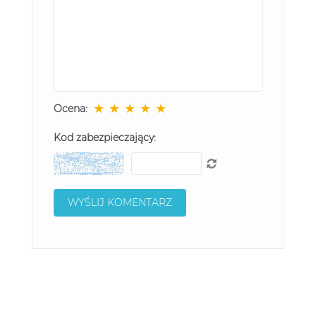
★
★
★
★
★
Ocena:
Kod zabezpieczający: