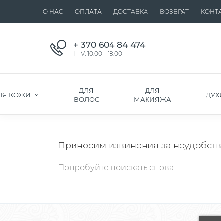
О НАС
ОПЛАТА
ДОСТАВКА
ВОЗВРАТ
КОНТ
+ 370 604 84 474
I - V: 10:00 - 18:00
ДЛЯ
ДЛЯ
ЛЯ КОЖИ
ДУХ
ВОЛОС
МАКИЯЖА
Приносим извинения за неудобств
Попробуйте поискать снова