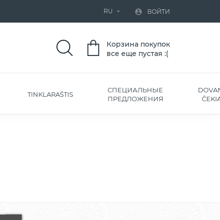
RU


ВОЙТИ
Корзина покупок
все еще пустая :(
СПЕЦИАЛЬНЫЕ
DOVA
TINKLARAŠTIS
ПРЕДЛОЖЕНИЯ
ČEKIA