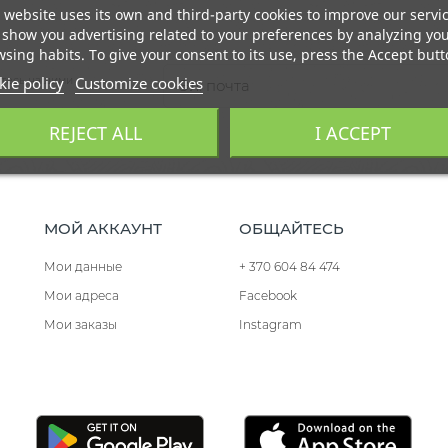
 website uses its own and third-party cookies to improve our servi
show you advertising related to your preferences by analyzing yo
sing habits. To give your consent to its use, press the Accept butt
ie policy
Customize cookies
йтесь нашими
REJECT ALL
I ACCEPT
МОЙ АККАУНТ
ОБЩАЙТЕСЬ
Мои данные
+ 370 604 84 474
Мои адреса
Facebook
Мои заказы
Instagram