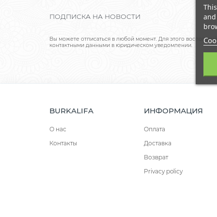
This
and 
ПОДПИСКА НА НОВОСТИ
brow
Cook
Вы можете отписаться в любой момент. Для этого воспользу
контактными данными в юридическом уведомлении.
BURKALIFA
ИНФОРМАЦИЯ
О нас
Оплата
Контакты
Доставка
Возврат
Privacy policy