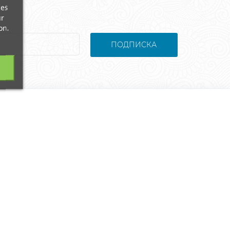
ces
ur
on.
ПОДПИСКА