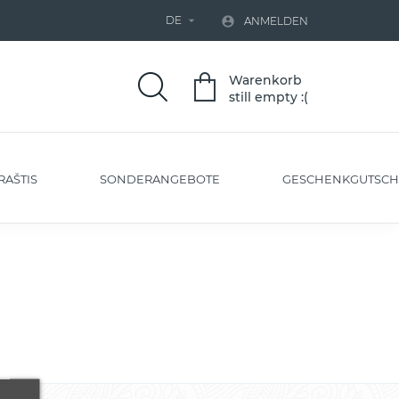
DE


ANMELDEN
Warenkorb
still empty :(
RAŠTIS
SONDERANGEBOTE
GESCHENKGUTSCH