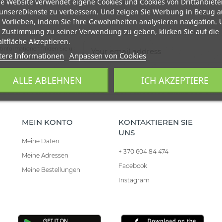
e Website verwendet eigene Cookies und Cookies von Drittanbiete
unsereDienste zu verbessern. Und zeigen Sie Werbung in Bezug a
 Vorlieben, indem Sie Ihre Gewohnheiten analysieren navigation.
 Zustimmung zu seiner Verwendung zu geben, klicken Sie auf die
ltfläche Akzeptieren.
tinformationen finden Sie u.
tere Informationen
Anpassen von Cookies
ALLE ABLEHNEN
ICH AKZEPTIERE
MEIN KONTO
KONTAKTIEREN SIE
UNS
Meine Daten
+ 370 604 84 474
Meine Adressen
Facebook
Meine Bestellungen
Instagram