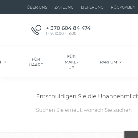
ÜBER UNS
ZAHLUNG
LIEFERUNG
RÜCKGABEN
+ 370 604 84 474
I - V: 10:00 - 18:00
FÜR
FÜR
T
MAKE-
PARFÜM
HAARE
UP
Entschuldigen Sie die Unannehmlich
Suchen Sie erneut, wonach Sie suchen