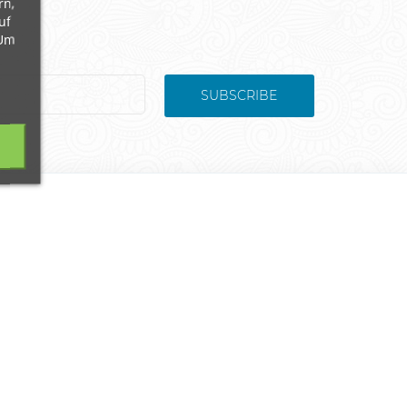
rn,
uf
 Um
SUBSCRIBE