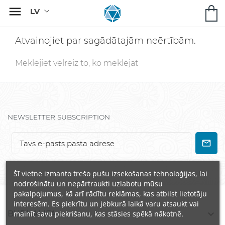

Atvainojiet par sagādātajām neērtībām.
Meklējiet vēlreiz to, ko meklējat
NEWSLETTER SUBSCRIPTION
Šī vietne izmanto trešo pušu izsekošanas tehnoloģijas, lai
nodrošinātu un nepārtraukti uzlabotu mūsu
pakalpojumus, kā arī rādītu reklāmas, kas atbilst lietotāju
interesēm. Es piekrītu un jebkurā laikā varu atsaukt vai

BURKALIFA
mainīt savu piekrišanu, kas stāsies spēkā nākotnē.