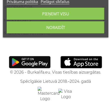
Privātuma politika
Pielāgot sīkfailus

INFORMĀCIJA
PIEŅEMT VISU

MANS KONTS
NORAIDĪT

SAZINIETIES AR MUMS
© 2026 - Burkalifa.eu. Visas tiesības aizsargātas.
Spēcīgākie Lietuvā 2018.–2024. gadā