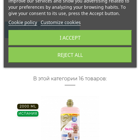
improve our services and show you advertising related to
your preferences by analyzing your browsing habits. To
give your consent to its use, press the Accept button.
Cookie policy
Customize cookies
WRITE YOUR REVIEW
I ACCEPT
REJECT ALL
В этой категории 16 товаров:
2000 ML
ИСПАНИЯ