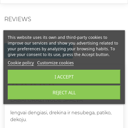
REVIEWS
This website uses its own and third-party cookies to
improve our services and show you advertising related to
your preferences by analyzing your browsing habits. To
WRITE YOUR REVIEW
give your consent to its use, press the Accept button.
Cookie policy
Customize cookies
Grade
I ACCEPT
SABINA
REJECT ALL
2023-07-12
LABAI GRAZI NUDE SPALVA
lengvai dengiasi, drekina ir nesubega, patiko,
dekoju.