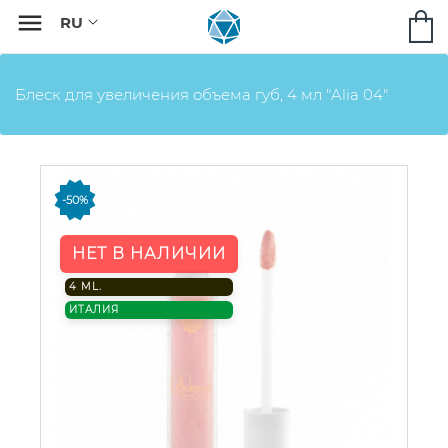

Блеск для увеличения объема губ, 4 мл "Alia 04"
-50%
НЕТ В НАЛИЧИИ
4 ML.
ИТАЛИЯ