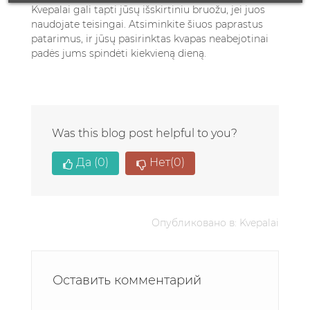
Kvepalai gali tapti jūsų išskirtiniu bruožu, jei juos
naudojate teisingai. Atsiminkite šiuos paprastus
patarimus, ir jūsų pasirinktas kvapas neabejotinai
padės jums spindėti kiekvieną dieną.
Was this blog post helpful to you?
Да
(0)
Нет
(0)
Опубликовано в:
Kvepalai
Оставить комментарий