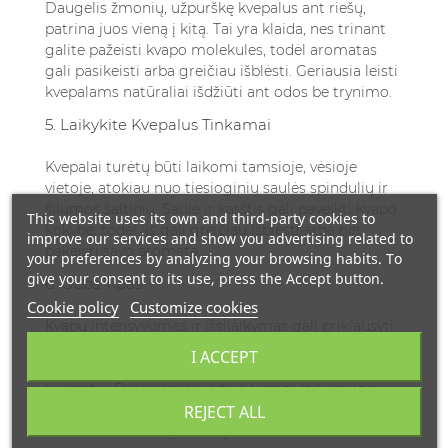
Daugelis žmonių, užpurškę kvepalus ant riešų,
patrina juos vieną į kitą. Tai yra klaida, nes trinant
galite pažeisti kvapo molekules, todėl aromatas
gali pasikeisti arba greičiau išblėsti. Geriausia leisti
kvepalams natūraliai išdžiūti ant odos be trynimo.
5. Laikykite Kvepalus Tinkamai
Kvepalai turėtų būti laikomi tamsioje, vėsioje
vietoje, atokiau nuo tiesioginių saulės spindulių ir
šilumos šaltinių. Saulė ir karštis gali paveikti kvapo
This website uses its own and third-party cookies to
kokybę, todėl jis gali greičiau išblėsti arba net
improve our services and show you advertising related to
pakeisti savo aromatą.
your preferences by analyzing your browsing habits. To
give your consent to its use, press the Accept button.
6. Odos Tipas
Cookie policy
Customize cookies
Kvapų intensyvumas ir išsilaikymas gali priklausyti
nuo jūsų odos tipo. Sausai odai kvapas dažnai
I ACCEPT
išblėsta greičiau, todėl gali reikėti dažniau
kvėpintis. Drėgnesnėje odoje kvapas laikosi ilgiau.
Jei turite sausą odą, prieš purškiant kvepalus,
REJECT ALL
naudokite bekvapį drėkiklį.