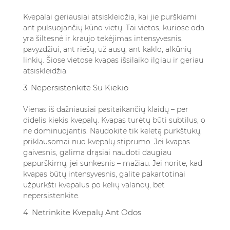
Kvepalai geriausiai atsiskleidžia, kai jie purškiami
ant pulsuojančių kūno vietų. Tai vietos, kuriose oda
yra šiltesnė ir kraujo tekėjimas intensyvesnis,
pavyzdžiui, ant riešų, už ausų, ant kaklo, alkūnių
linkių. Šiose vietose kvapas išsilaiko ilgiau ir geriau
atsiskleidžia.
3. Nepersistenkite Su Kiekio
Vienas iš dažniausiai pasitaikančių klaidų – per
didelis kiekis kvepalų. Kvapas turėtų būti subtilus, o
ne dominuojantis. Naudokite tik keletą purkštukų,
priklausomai nuo kvepalų stiprumo. Jei kvapas
gaivesnis, galima drąsiai naudoti daugiau
papurškimų, jei sunkesnis – mažiau. Jei norite, kad
kvapas būtų intensyvesnis, galite pakartotinai
užpurkšti kvepalus po kelių valandų, bet
nepersistenkite.
4. Netrinkite Kvepalų Ant Odos