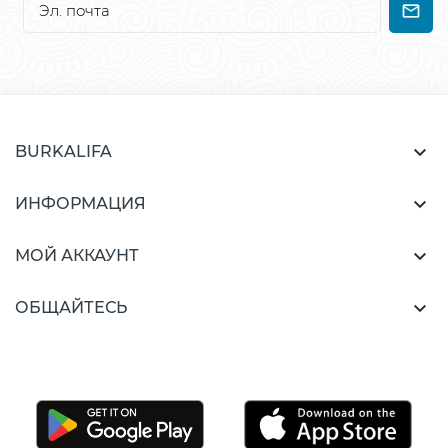

BURKALIFA

ИНФОРМАЦИЯ

МОЙ АККАУНТ

ОБЩАЙТЕСЬ