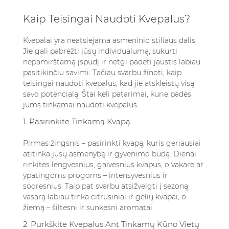
Kaip Teisingai Naudoti Kvepalus?
Kvepalai yra neatsiejama asmeninio stiliaus dalis.
Jie gali pabrėžti jūsų individualumą, sukurti
nepamirštamą įspūdį ir netgi padėti jaustis labiau
pasitikinčiu savimi. Tačiau svarbu žinoti, kaip
teisingai naudoti kvepalus, kad jie atskleistų visą
savo potencialą. Štai keli patarimai, kurie padės
jums tinkamai naudoti kvepalus.
1. Pasirinkite Tinkamą Kvapą
Pirmas žingsnis – pasirinkti kvapą, kuris geriausiai
atitinka jūsų asmenybę ir gyvenimo būdą. Dienai
rinkitės lengvesnius, gaivesnius kvapus, o vakare ar
ypatingoms progoms – intensyvesnius ir
sodresnius. Taip pat svarbu atsižvelgti į sezoną:
vasarą labiau tinka citrusiniai ir gėlių kvapai, o
žiemą – šiltesni ir sunkesni aromatai.
2. Purkškite Kvepalus Ant Tinkamų Kūno Vietų