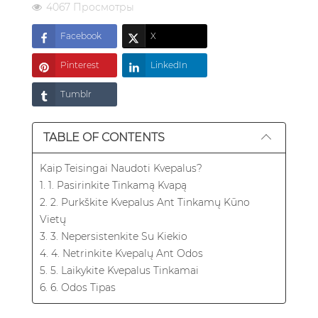
4067 Просмотры
Facebook
X
Pinterest
LinkedIn
Tumblr
TABLE OF CONTENTS
Kaip Teisingai Naudoti Kvepalus?
1. 1. Pasirinkite Tinkamą Kvapą
2. 2. Purkškite Kvepalus Ant Tinkamų Kūno
Vietų
3. 3. Nepersistenkite Su Kiekio
4. 4. Netrinkite Kvepalų Ant Odos
5. 5. Laikykite Kvepalus Tinkamai
6. 6. Odos Tipas