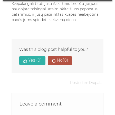
Kvepalai gali tapti jūsų išskirtiniu bruožu, jei juos
naudojate teisingai. Atsiminkite šiuos paprastus
patarimus, ir jūsų pasirinktas kvapas neabejotinai
padės jums spindėti kiekvieną dieną.
Was this blog post helpful to you?
Yes
(0)
No
(0)
Posted in:
Kvepalai
Leave a comment