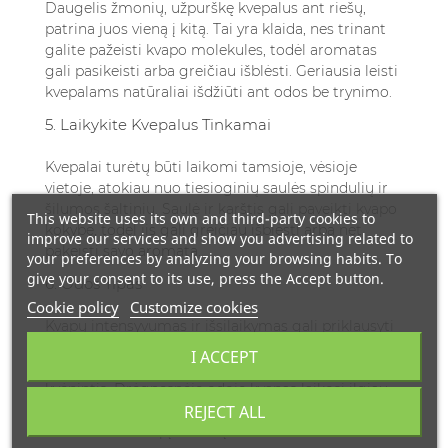
Daugelis žmonių, užpurškę kvepalus ant riešų,
patrina juos vieną į kitą. Tai yra klaida, nes trinant
galite pažeisti kvapo molekules, todėl aromatas
gali pasikeisti arba greičiau išblėsti. Geriausia leisti
kvepalams natūraliai išdžiūti ant odos be trynimo.
5. Laikykite Kvepalus Tinkamai
Kvepalai turėtų būti laikomi tamsioje, vėsioje
vietoje, atokiau nuo tiesioginių saulės spindulių ir
šilumos šaltinių. Saulė ir karštis gali paveikti kvapo
This website uses its own and third-party cookies to
kokybę, todėl jis gali greičiau išblėsti arba net
improve our services and show you advertising related to
pakeisti savo aromatą.
your preferences by analyzing your browsing habits. To
give your consent to its use, press the Accept button.
6. Odos Tipas
Cookie policy
Customize cookies
Kvapų intensyvumas ir išsilaikymas gali priklausyti
nuo jūsų odos tipo. Sausai odai kvapas dažnai
I ACCEPT
išblėsta greičiau, todėl gali reikėti dažniau
kvėpintis. Drėgnesnėje odoje kvapas laikosi ilgiau.
Jei turite sausą odą, prieš purškiant kvepalus,
REJECT ALL
naudokite bekvapį drėkiklį.