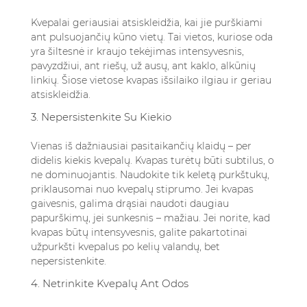
Kvepalai geriausiai atsiskleidžia, kai jie purškiami
ant pulsuojančių kūno vietų. Tai vietos, kuriose oda
yra šiltesnė ir kraujo tekėjimas intensyvesnis,
pavyzdžiui, ant riešų, už ausų, ant kaklo, alkūnių
linkių. Šiose vietose kvapas išsilaiko ilgiau ir geriau
atsiskleidžia.
3. Nepersistenkite Su Kiekio
Vienas iš dažniausiai pasitaikančių klaidų – per
didelis kiekis kvepalų. Kvapas turėtų būti subtilus, o
ne dominuojantis. Naudokite tik keletą purkštukų,
priklausomai nuo kvepalų stiprumo. Jei kvapas
gaivesnis, galima drąsiai naudoti daugiau
papurškimų, jei sunkesnis – mažiau. Jei norite, kad
kvapas būtų intensyvesnis, galite pakartotinai
užpurkšti kvepalus po kelių valandų, bet
nepersistenkite.
4. Netrinkite Kvepalų Ant Odos