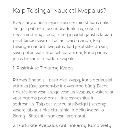
Kaip Teisingai Naudoti Kvepalus?
Kvepalai yra neatsiejama asmeninio stiliaus dalis.
Jie gali pabrėžti jūsų individualumą, sukurti
nepamirštamą įspūdį ir netgi padėti jaustis labiau
pasitikinčiu savimi. Tačiau svarbu žinoti, kaip
teisingai naudoti kvepalus, kad jie atskleistų visą
savo potencialą. Štai keli patarimai, kurie padės
jums tinkamai naudoti kvepalus.
1. Pasirinkite Tinkamą Kvapą
Pirmas žingsnis – pasirinkti kvapą, kuris geriausiai
atitinka jūsų asmenybę ir gyvenimo būdą. Dienai
rinkitės lengvesnius, gaivesnius kvapus, o vakare ar
ypatingoms progoms – intensyvesnius ir
sodresnius. Taip pat svarbu atsižvelgti į sezoną:
vasarą labiau tinka citrusiniai ir gėlių kvapai, o
žiemą – šiltesni ir sunkesni aromatai.
2. Purkškite Kvepalus Ant Tinkamų Kūno Vietų