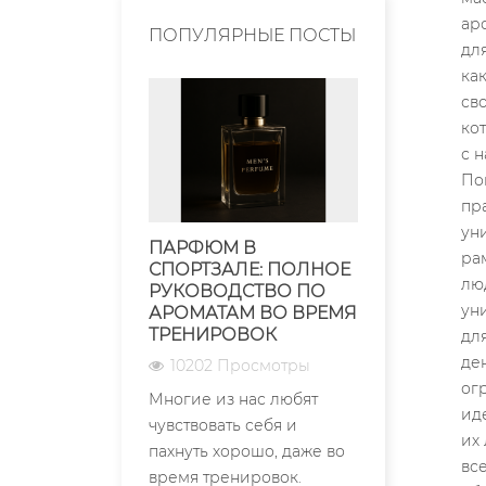
ПОПУЛЯРНЫЕ ПОСТЫ
ПАРФЮМ В
УСЛОВИЯ
СПОРТЗАЛЕ: ПОЛНОЕ
ДУХОВ – 
РУКОВОДСТВО ПО
СОХРАНИ
АРОМАТАМ ВО ВРЕМЯ
АРОМАТЫ
ТРЕНИРОВОК
7133 Про
10202 Просмотры
Условия хр
Многие из нас любят
являются 
чувствовать себя и
аспектом, 
пахнуть хорошо, даже во
напрямую в
время тренировок.
качество, с