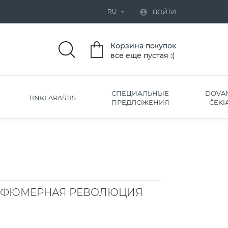
RU


ВОЙТИ
Корзина покупок
все еще пустая :(
СПЕЦИАЛЬНЫЕ
DOVA
TINKLARAŠTIS
ПРЕДЛОЖЕНИЯ
ČEKIA
АРФЮМЕРНАЯ РЕВОЛЮЦИЯ