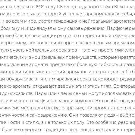
 ХРАНЕНИЯ
ДЕЙСТВИТЕЛЬНО ЛИ
KOKIUS K
КАК
НЕОБХОДИМЫ
RINKTIS M
ТЬ
КРЕМЫ ДЛЯ ГЛАЗ?
PAGAL ZO
 ДОЛЬШЕ
ПОДРОБНОЕ
ŽENKLĄ?
РУКОВОДСТВО
смотры
4704 Пр
4998 Просмотры
анения духов
Kvepalai yra 
Paakių kremai – vieni iš tų
важнейшим
dalis, bet ir 
kosmetikos produktų, kurie
который
savo asmeny
nuolat kelia diskusijas.
лияет на
kvepalus mote
Vieni juos laiko būtinu
рок годности и