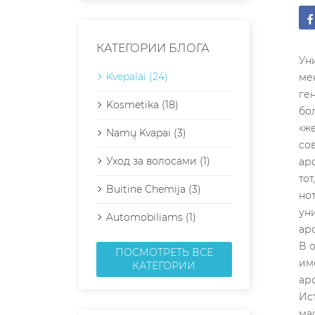
КАТЕГОРИИ БЛОГА
Универсальные ароматы унисекс: парфюмерная революция для всех Мир моды и красоты постоянно меняется, и одним из самых ярких изменений последних лет стало разрушение традиционных гендерных границ в парфюмерной индустрии. Универсальные унисекс-ароматы занимают сегодня все большую долю парфюмерного рынка, обеща
Kvepalai (24)
Kosmetika (18)
Namų Kvapai (3)
Уход за волосами (1)
Buitinė Chemija (3)
Automobiliams (1)
ПОСМОТРЕТЬ ВСЕ
КАТЕГОРИИ