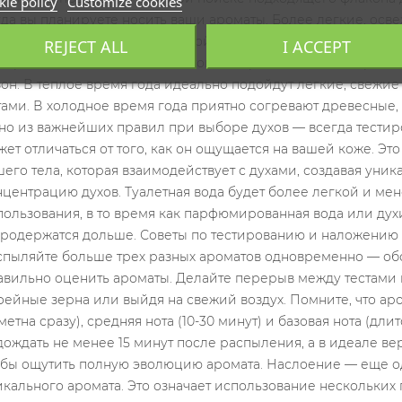
ie policy
Customize cookies
REJECT ALL
I ACCEPT