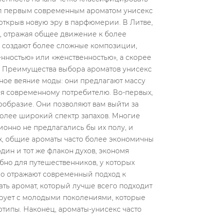
VEPALUS
РАЗЛИЧНЫЕ СТИЛИ
OTERIMS
АРОМАТА:
DIAKO
ЦВЕТОЧНЫЕ,
ДРЕВЕСНЫЕ
осмотры
4216 Просмотры
ne tik grožio
Современная
būdas išreikšti
парфюмерия погружает
bę. Renkantis
нас в мир ароматов, но
rims, verta...
два различных стиля
ароматов — цветочный и