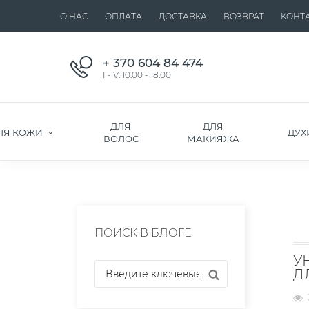
О НАС
ОПЛАТА
ДОСТАВКА
ВОЗВРАТ
КОНТ
+ 370 604 84 474
I - V: 10:00 - 18:00
ДЛЯ
ДЛЯ
ЛЯ КОЖИ
ДУХ
ВОЛОС
МАКИЯЖА
ПОИСК В БЛОГЕ
У
Д