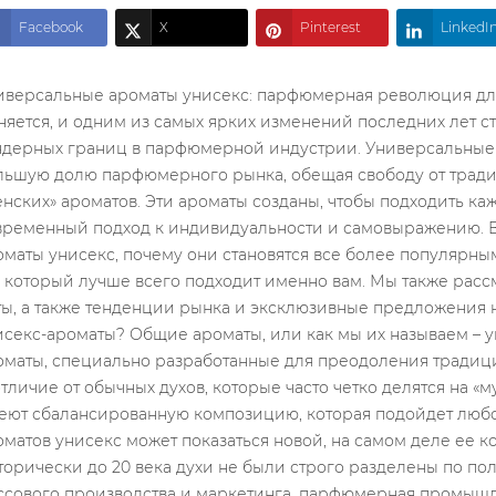
Facebook
X
Pinterest
LinkedI
я свободу от традиционных категорий «мужских» или «женских» ароматов. Эти ароматы созданы, чтобы подходить каждому, независимо от пола, и отражают современный подход к индивидуальности и самовыражению. В этой статье мы рассмотрим, что такое ароматы унисекс, почему они становятся все более популярными, каковы их преимущества и как выбрать тот, который лучше всего подходит именно вам. Мы также рассмотрим самые популярные ингредиенты, ноты, а также тенденции рынка и эксклюзивные предложения на 2024 год. Что такое универсальные унисекс-ароматы? Общие ароматы, или как мы их называем – универсальные унисекс-ароматы, – это ароматы, специально разработанные для преодоления традиционных гендерных границ в парфюмерии. В отличие от обычных духов, которые часто четко делятся на «мужские» и «женские», унисекс-ароматы имеют сбалансированную композицию, которая подойдет любому, кто захочет их носить. Хотя идея ароматов унисекс может показаться новой, на самом деле ее корни уходят далеко в прошлое. Исторически до 20 века духи не были строго разделены по половому признаку. Только позже, в целях массового производства и маркетинга, парфюмерная промышленность начала четко классифицировать ароматы. Однако в 1994 году CK One, созданный Calvin Klein, стал первым современным ароматом унисекс для массового рынка, который успешно зарекомендовал себя, открыв новую эру в парфюмерии. В Литве, как и во всем мире, растет тенденция к нейтральным ароматам, отражая общее движение к более свободному и индивидуальному самовыражению. Парфюмеры создают более сложные композиции, которые больше не ассоциируются со стереотипной «мужественностью» или «женственностью», а скорее с настроением, личностью или просто качественным ароматом. Преимущества выбора ароматов унисекс Популярность нейтральных ароматов — это не просто мимолетное веяние моды: они предлагают массу практических и эмоциональных преимуществ, которые нравятся современному потребителю. Во-первых, универсальные ароматы предлагают большую гибкость и разнообразие. Они позволяют вам выйти за рамки традиционных категорий ароматов и открыть для себя более широкий спектр запахов. Многие люди обнаруживают, что им нравятся ароматы, которые традиционно не предлагались бы их полу, и унисекс-ароматы открывают дверь к этим открытиям. Во-вторых, общие ароматы часто более экономичны для домохозяйств. Пары или члены семьи могут использовать один и тот же флакон духов, экономя деньги и место в шкафчиках ванной комнаты. Это особенно удобно для путешественников, у которых ограничено место для багажа. В-третьих, эти ароматы прекрасно отражают современный подход к идентичности и самовыражению. Они позволяют людям выбирать аромат, который лучше всего подходит их личности и стилю, а не только их полу. Это особенно резонирует с молодыми поколениями, которые все больше отвергают традиционные гендерные роли и стереотипы. Наконец, ароматы-унисекс часто обладают особым качеством сложности и изысканности. Поскольку они предназначены для всех, парфюмеры должны создавать исключительно сбалансированные композиции, которые имеют широкую привлекательность. В результате эти ароматы часто нюансированы, многослойны и интригуют. Опыт пар, делящихся ароматами унисекс Одной из самых интересных тенденций в общих ароматах является их популярность среди пар. Многие пары находят удовольствие в том, чтобы делиться одним и тем же ароматом, который становится частью их отношений и источником общих воспоминаний. Лаура и Томас из Вильнюса говорят: «Мы начали использовать один и тот же флакончик духов почти случайно, когда Томас однажды одолжил мои новые духи. Мы вскоре заметили, как это интересно, когда один и тот же аромат звучит для каждого из нас немного по-разному, но при этом сохраняет общую ароматическую линию. Теперь это стало нашей традицией — выбирать вместе новый общий аромат для каждого сезона». Этот аспект совместного времяпрепровождения одновременно практичен и романтичен — он создает общий чувственный опыт, который может стать символической частью связи пары. Базовые ноты и ингредиенты в универсальных унисекс-ароматах Нейтральные ароматы отличаются уникальным сочетанием нот и ингредиентов, что позволяет им быть привлекательными для всех. В этих смесях присутствуют ноты, которые традиционно используются как в мужских, так и в женских ароматах, но здесь они объединены тонким и сбалансированным образом. Цитрус часто становится верхней нотой общих духов. Ноты бергамота, лимона, апельсина или грейпфрута обеспечивают свежее, энергичное вступление, которое нравится людям всех возрастов и полов. Эти ноты быстро рассеиваются, уступая место средним и базовым нотам, которые определяют характер духов. Средние ноты часто включают цветочные и пряные композиции. Жасмин, роза или лаванда сочетаются с кардамоном, имбирем, черным перцем таким образом, что ни одна группа не доминирует. Особенно популярны свежие и нейтральные цветочные ноты, такие как ландыш или водяные лилии, которые не имеют четкой «гендерной ассоциации». Базовые ноты, которые длятся дольше всего, особенно важны для универсальных ароматов. Здесь доминируют древесные ноты — кедр, сандал, пачули — обеспечивая теплую, стойкую основу. Также часто используются тона мускуса, амбры или ванили, которые смягчают и завершают композицию. Интересно отметить, что некоторые ингредиенты становятся почти визитной карточкой ароматов унисекс. Одним из таких ингредиентов является ветивер, травянистый, землистый аромат, который подходит как мужчинам, так и женщинам. Другим является белый мускус, чистый, тонкий аромат, который дает длительное, но ненавязчивое ощущение. В современной парфюмерии также наблюдается растущая тенденция использовать более редкие, более экзотические ингредиенты, которые не имеют исторических гендерных ассоциаций. Например, морские ноты, озоновые акценты или минеральные тона создают чистое, современное ощущение, которое находит отклик у сегодняшних