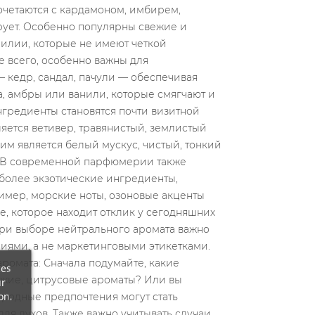
ces
ur
on.