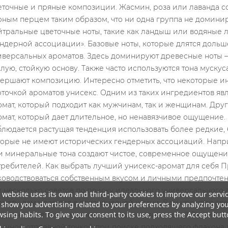
 website uses its own and third-party cookies to improve our servi
show you advertising related to your preferences by analyzing yo
sing habits. To give your consent to its use, press the Accept butt