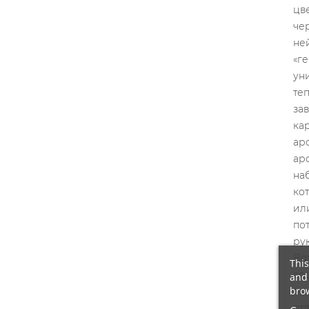
This
and 
brow