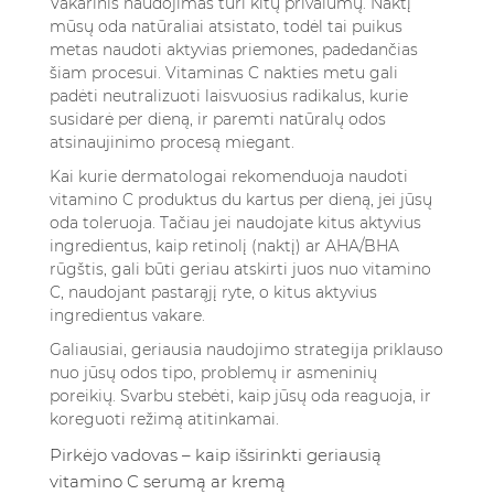
Vakarinis naudojimas turi kitų privalumų. Naktį
mūsų oda natūraliai atsistato, todėl tai puikus
metas naudoti aktyvias priemones, padedančias
šiam procesui. Vitaminas C nakties metu gali
padėti neutralizuoti laisvuosius radikalus, kurie
susidarė per dieną, ir paremti natūralų odos
atsinaujinimo procesą miegant.
Kai kurie dermatologai rekomenduoja naudoti
vitamino C produktus du kartus per dieną, jei jūsų
oda toleruoja. Tačiau jei naudojate kitus aktyvius
ingredientus, kaip retinolį (naktį) ar AHA/BHA
rūgštis, gali būti geriau atskirti juos nuo vitamino
C, naudojant pastarąjį ryte, o kitus aktyvius
ingredientus vakare.
Galiausiai, geriausia naudojimo strategija priklauso
nuo jūsų odos tipo, problemų ir asmeninių
poreikių. Svarbu stebėti, kaip jūsų oda reaguoja, ir
koreguoti režimą atitinkamai.
Pirkėjo vadovas – kaip išsirinkti geriausią
vitamino C serumą ar kremą