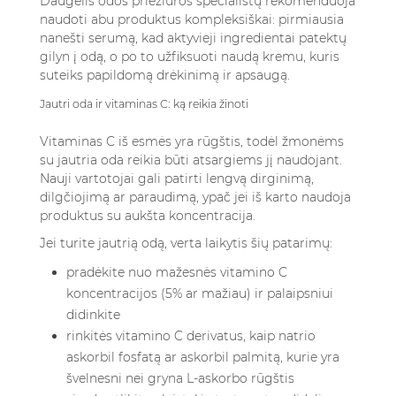
Daugelis odos priežiūros specialistų rekomenduoja
naudoti abu produktus kompleksiškai: pirmiausia
nanešti serumą, kad aktyvieji ingredientai patektų
gilyn į odą, o po to užfiksuoti naudą kremu, kuris
suteiks papildomą drėkinimą ir apsaugą.
Jautri oda ir vitaminas C: ką reikia žinoti
Vitaminas C iš esmės yra rūgštis, todėl žmonėms
su jautria oda reikia būti atsargiems jį naudojant.
Nauji vartotojai gali patirti lengvą dirginimą,
dilgčiojimą ar paraudimą, ypač jei iš karto naudoja
produktus su aukšta koncentracija.
Jei turite jautrią odą, verta laikytis šių patarimų:
pradėkite nuo mažesnės vitamino C
koncentracijos (5% ar mažiau) ir palaipsniui
didinkite
rinkitės vitamino C derivatus, kaip natrio
askorbil fosfatą ar askorbil palmitą, kurie yra
švelnesni nei gryna L-askorbo rūgštis