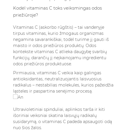
Kodėl vitaminas C toks veiksmingas odos
priežiūroje?
Vitaminas C (askorbo rūgštis) – tai vandenyje
tirpus vitaminas, kurio žmogaus organizmas
negamina savarankiškai, todėl turime jį gauti iš
maisto ir odos priežiūros produktų. Odos
kontekste vitaminas C atlieka daugybę svarbių
funkcijų, darančių jį neįkainojamu ingredientu
odos priežiūros produktuose.
Pirmiausia, vitaminas C veikia kaip galingas
antioksidantas, neutralizuojantis laisvuosius
radikalus – nestabilias molekules, kurios pažeidžia
ląsteles ir paspartina senėjimo procesą.
Ultravioletiniai spinduliai, aplinkos tarša ir kiti
išoriniai veiksniai skatina laisvųjų radikalų
susidarymą, o vitaminas C padeda apsaugoti odą
nuo šios žalos.