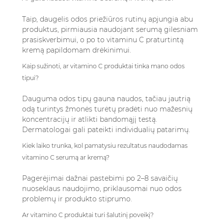
Taip, daugelis odos priežiūros rutinų apjungia abu
produktus, pirmiausia naudojant serumą gilesniam
prasiskverbimui, o po to vitaminu C praturtintą
kremą papildomam drėkinimui.
Kaip sužinoti, ar vitamino C produktai tinka mano odos
tipui?
Dauguma odos tipų gauna naudos, tačiau jautrią
odą turintys žmonės turėtų pradėti nuo mažesnių
koncentracijų ir atlikti bandomąjį testą.
Dermatologai gali pateikti individualių patarimų.
Kiek laiko trunka, kol pamatysiu rezultatus naudodamas
vitamino C serumą ar kremą?
Pagerėjimai dažnai pastebimi po 2–8 savaičių
nuoseklaus naudojimo, priklausomai nuo odos
problemų ir produkto stiprumo.
Ar vitamino C produktai turi šalutinį poveikį?