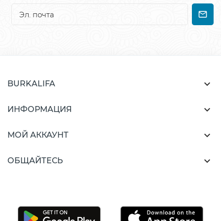

BURKALIFA

ИНФОРМАЦИЯ

МОЙ АККАУНТ

ОБЩАЙТЕСЬ