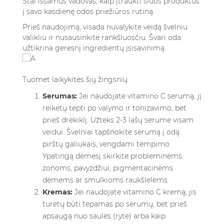
Štai išsamus vadovas, kaip įtraukti šiuos produktus
į savo kasdienę odos priežiūros rutiną.
Prieš naudojimą, visada nuvalykite veidą švelniu
valikliu ir nusausinkite rankšluosčiu. Švari oda
užtikrina geresnį ingredientų įsisavinimą.
Tuomet laikykitės šių žingsnių:
Serumas:
Jei naudojate vitamino C serumą, jį
reikėtų tepti po valymo ir tonizavimo, bet
prieš drėkiklį. Užteks 2-3 lašų serume visam
veidui. Švelniai tapšnokite serumą į odą
pirštų galiukais, vengdami tempimo.
Ypatingą dėmesį skirkite probleminėms
zonoms, pavyzdžiui, pigmentacinėms
dėmėms ar smulkioms raukšlelėms.
Kremas:
Jei naudojate vitamino C kremą, jis
turėtų būti tepamas po serumų, bet prieš
apsaugą nuo saulės (ryte) arba kaip