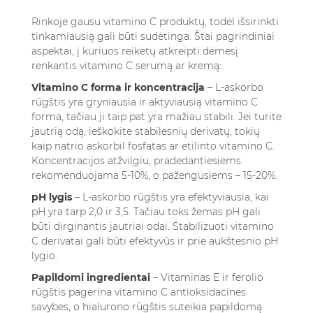
Rinkoje gausu vitamino C produktų, todėl išsirinkti
tinkamiausią gali būti sudėtinga. Štai pagrindiniai
aspektai, į kuriuos reikėtų atkreipti dėmesį
renkantis vitamino C serumą ar kremą:
Vitamino C forma ir koncentracija
– L-askorbo
rūgštis yra gryniausia ir aktyviausią vitamino C
forma, tačiau ji taip pat yra mažiau stabili. Jei turite
jautrią odą, ieškokite stabilesnių derivatų, tokių
kaip natrio askorbil fosfatas ar etilinto vitamino C.
Koncentracijos atžvilgiu, pradedantiesiems
rekomenduojama 5-10%, o pažengusiems – 15-20%.
pH lygis
– L-askorbo rūgštis yra efektyviausia, kai
pH yra tarp 2,0 ir 3,5. Tačiau toks žemas pH gali
būti dirginantis jautriai odai. Stabilizuoti vitamino
C derivatai gali būti efektyvūs ir prie aukštesnio pH
lygio.
Papildomi ingredientai
– Vitaminas E ir ferolio
rūgštis pagerina vitamino C antioksidacines
savybes, o hialurono rūgštis suteikia papildomą