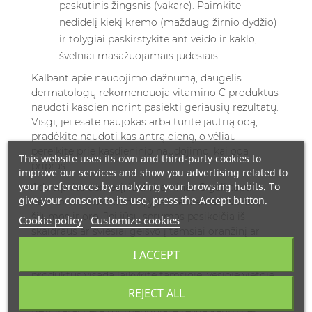
paskutinis žingsnis (vakare). Paimkite
nedidelį kiekį kremo (maždaug žirnio dydžio)
ir tolygiai paskirstykite ant veido ir kaklo,
švelniai masažuojamais judesiais.
Kalbant apie naudojimo dažnumą, daugelis
dermatologų rekomenduoja vitamino C produktus
naudoti kasdien norint pasiekti geriausių rezultatų.
Visgi, jei esate naujokas arba turite jautrią odą,
pradėkite naudoti kas antrą dieną, o vėliau
pereikite prie kasdieninio naudojimo, kai oda
This website uses its own and third-party cookies to
pripras.
improve our services and show you advertising related to
your preferences by analyzing your browsing habits. To
Atkreipkite dėmesį, kad vitaminas C gali tapti
give your consent to its use, press the Accept button.
nestabilus ir oksiduotis, ypač veikiamas šviesos,
šilumos ir oro. Jei jūsų serumas pasikeičia iš
Cookie policy
Customize cookies
skaidraus ar šviesiai gelsvo į tamsiai oranžinį ar
rudą, tai reiškia, kad produktas oksiduojasi ir
I ACCEPT
tampa mažiau efektyvus. Todėl vitamino C
produktus visada laikykite tamsioje, vėsioje vietoje,
sandariai uždarytus.
REJECT ALL
Rezultatai nėra momentiniai – reikia kantrybės.