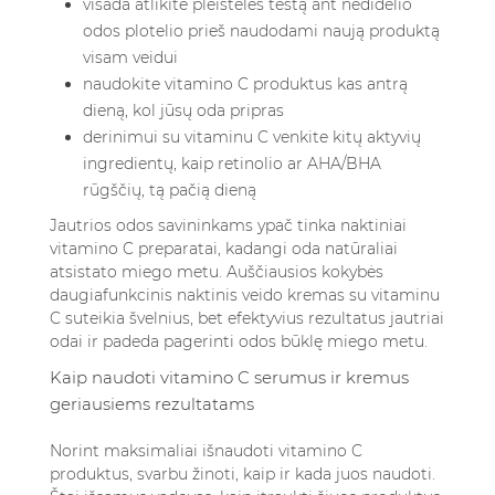
visada atlikite pleistelės testą ant nedidelio
odos plotelio prieš naudodami naują produktą
visam veidui
naudokite vitamino C produktus kas antrą
dieną, kol jūsų oda pripras
derinimui su vitaminu C venkite kitų aktyvių
ingredientų, kaip retinolio ar AHA/BHA
rūgščių, tą pačią dieną
Jautrios odos savininkams ypač tinka naktiniai
vitamino C preparatai, kadangi oda natūraliai
atsistato miego metu.
Auščiausios kokybės
daugiafunkcinis naktinis veido kremas
su vitaminu
C suteikia švelnius, bet efektyvius rezultatus jautriai
odai ir padeda pagerinti odos būklę miego metu.
Kaip naudoti vitamino C serumus ir kremus
geriausiems rezultatams
Norint maksimaliai išnaudoti vitamino C
produktus, svarbu žinoti, kaip ir kada juos naudoti.