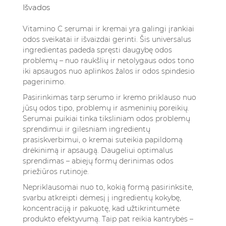
Išvados
Vitamino C serumai ir kremai yra galingi įrankiai
odos sveikatai ir išvaizdai gerinti. Šis universalus
ingredientas padeda spręsti daugybę odos
problemų – nuo raukšlių ir netolygaus odos tono
iki apsaugos nuo aplinkos žalos ir odos spindesio
pagerinimo.
Pasirinkimas tarp serumo ir kremo priklauso nuo
jūsų odos tipo, problemų ir asmeninių poreikių.
Serumai puikiai tinka tiksliniam odos problemų
sprendimui ir gilesniam ingredientų
prasiskverbimui, o kremai suteikia papildomą
drėkinimą ir apsaugą. Daugeliui optimalus
sprendimas – abiejų formų derinimas odos
priežiūros rutinoje.
Nepriklausomai nuo to, kokią formą pasirinksite,
svarbu atkreipti dėmesį į ingredientų kokybę,
koncentraciją ir pakuotę, kad užtikrintumėte
produkto efektyvumą. Taip pat reikia kantrybės –