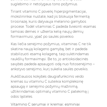
suglebimo ir netolygaus tono požymius.
Tiriant vitamino C poveikį hiperpigmentacijai,
mokslininkai nustatė, kad jis blokuoja fermentą
tirosinazę, kuris dalyvauja melanino gamybos
procese. Todėl vitaminas C padeda šviesinti esamas
tamsias dėmes ir užkerta kelią naujų dėmių
formavimuisi, ypač po saulės poveikio.
Kas liečia senėjimo požymius, vitaminas C ne tik
skatina naują kolageno gamybą, bet ir padeda
stabilizuoti esamą kolageną, taip sulėtindamas
raukšlių formavimąsi. Be to, jo antioksidacinės
savybės padeda apsaugoti odą nuo fotosenėjimo –
ankstyvo senėjimo, kurį sukelia saulės poveikis.
Aukščiausios kokybės daugiafunkcinis veido
kremas su vitaminu C
suteikia kompleksinę
apsaugą ir senėjimo požymių mažinimą,
užtikrindamas optimalų vitamino C patekimą į
odos ląsteles.
Vitamino C serumai ir kremai: esminiai