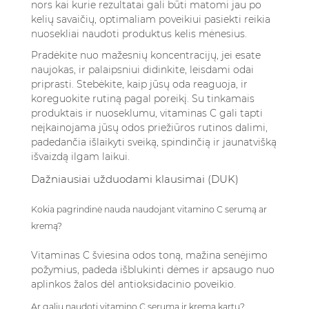
nors kai kurie rezultatai gali būti matomi jau po
kelių savaičių, optimaliam poveikiui pasiekti reikia
nuosekliai naudoti produktus kelis mėnesius.
Pradėkite nuo mažesnių koncentracijų, jei esate
naujokas, ir palaipsniui didinkite, leisdami odai
priprasti. Stebėkite, kaip jūsų oda reaguoja, ir
koreguokite rutiną pagal poreikį. Su tinkamais
produktais ir nuoseklumu, vitaminas C gali tapti
neįkainojama jūsų odos priežiūros rutinos dalimi,
padedančia išlaikyti sveiką, spindinčią ir jaunatvišką
išvaizdą ilgam laikui.
Dažniausiai užduodami klausimai (DUK)
Kokia pagrindinė nauda naudojant vitamino C serumą ar
kremą?
Vitaminas C šviesina odos toną, mažina senėjimo
požymius, padeda išblukinti dėmes ir apsaugo nuo
aplinkos žalos dėl antioksidacinio poveikio.
Ar galiu naudoti vitamino C serumą ir kremą kartu?