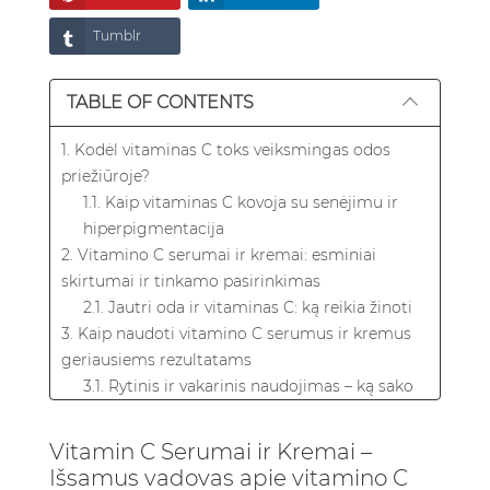
Tumblr
TABLE OF CONTENTS
1. Kodėl vitaminas C toks veiksmingas odos
priežiūroje?
1.1. Kaip vitaminas C kovoja su senėjimu ir
hiperpigmentacija
2. Vitamino C serumai ir kremai: esminiai
skirtumai ir tinkamo pasirinkimas
2.1. Jautri oda ir vitaminas C: ką reikia žinoti
3. Kaip naudoti vitamino C serumus ir kremus
geriausiems rezultatams
3.1. Rytinis ir vakarinis naudojimas – ką sako
ekspertai
4. Pirkėjo vadovas – kaip išsirinkti geriausią
Vitamin C Serumai ir Kremai –
vitamino C serumą ar kremą
Išsamus vadovas apie vitamino C