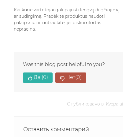
Kai kurie vartotojai gali pajusti lengvą dilgčiojimą
ar sudirgimą. Pradėkite produktus naudoti
palaipsniui ir nutraukite, jei diskomfortas
nepraeina.
Was this blog post helpful to you?
Да
(0)
Нет
(0)
Опубликовано в:
Kvepalai
Оставить комментарий