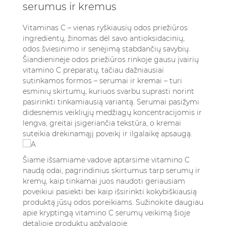
5. Išvados
serumus ir kremus
6. Dažniausiai užduodami klausimai (DUK)
6.1. Kokia pagrindinė nauda naudojant
Vitaminas C – vienas ryškiausių odos priežiūros
vitamino C serumą ar kremą?
ingredientų, žinomas dėl savo antioksidacinių,
odos šviesinimo ir senėjimą stabdančių savybių.
6.2. Ar galiu naudoti vitamino C serumą ir
Šiandieninėje odos priežiūros rinkoje gausu įvairių
kremą kartu?
vitamino C preparatų, tačiau dažniausiai
6.3. Kaip sužinoti, ar vitamino C produktai
sutinkamos formos – serumai ir kremai – turi
tinka mano odos tipui?
esminių skirtumų, kuriuos svarbu suprasti norint
6.4. Kiek laiko trunka, kol pamatysiu
pasirinkti tinkamiausią variantą. Serumai pasižymi
rezultatus naudodamas vitamino C serumą
didesnėmis veikliųjų medžiagų koncentracijomis ir
ar kremą?
lengva, greitai įsigeriančia tekstūra, o kremai
suteikia drėkinamąjį poveikį ir ilgalaikę apsaugą.
6.5. Ar vitamino C produktai turi šalutinį
poveikį?
Šiame išsamiame vadove aptarsime vitamino C
naudą odai, pagrindinius skirtumus tarp serumų ir
kremų, kaip tinkamai juos naudoti geriausiam
poveikiui pasiekti bei kaip išsirinkti kokybiškiausią
produktą jūsų odos poreikiams.
Sužinokite daugiau
apie kryptingą vitamino C serumų veikimą šioje
detalioje produktų apžvalgoje.