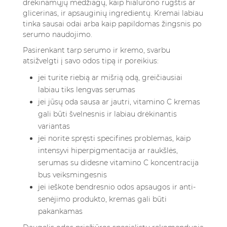
drėkinamųjų medžiagų, kaip hialurono rūgštis ar
glicerinas, ir apsauginių ingredientų. Kremai labiau
tinka sausai odai arba kaip papildomas žingsnis po
serumo naudojimo.
Pasirenkant tarp serumo ir kremo, svarbu
atsižvelgti į savo odos tipą ir poreikius:
jei turite riebią ar mišrią odą, greičiausiai
labiau tiks lengvas serumas
jei jūsų oda sausa ar jautri, vitamino C kremas
gali būti švelnesnis ir labiau drėkinantis
variantas
jei norite spręsti specifines problemas, kaip
intensyvi hiperpigmentacija ar raukšlės,
serumas su didesne vitamino C koncentracija
bus veiksmingesnis
jei ieškote bendresnio odos apsaugos ir anti-
senėjimo produkto, kremas gali būti
pakankamas