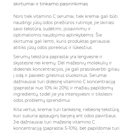
skirtumai ir tinkamo pasirinkimas
Nors tiek vitamino C serumai, tiek kremai gali būti
naudingi jūsų odos priežiūros rutinoje, jie skiriasi
savo tekstūra, sudėtimi, įsisavinimu ir
optimaliomis naudojimo aplinkybėmis. Šie
skirtumai gali lemti, kuris produktas geriausiai
atitiks jūsų odos poreikius ir lūkesčius.
Serumų tekstūra paprastai yra lengvesnė ir
skystesnė nei kremų. Dėl mažesnių molekulių ir
didesnės koncentracijos, jie gali prasiskverbti giliau
į odą ir pasiekti gilesnius sluoksnius. Serumai
dažniausiai turi didesnę vitamino C koncentraciją
(paprastai nuo 10% iki 20%) ir mažiau papildomų
ingredientų, todėl jie yra intensyvesni ir tikslesni
odos problemų sprendimui.
Kita vertus, kremai turi tankesnę, riebesnę tekstūrą,
kuri sukuria apsauginį barjerą ant odos paviršiaus.
Jie dažniausiai turi mažesnę vitamino C
koncentraciją (paprastai 5-10%), bet papildomai turi