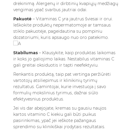
drėkinimą. Alergenų ir dirbtinių kvapiųjų medžiagų
vengimas ypač svarbus jautriai odai.
Pakuotė
– Vitaminas C yra jautrus šviesai ir orui.
Ieškokite produktų nepermatomoje ar tamsaus
stiklo pakuotėje, pageidautina su pompiniu
dozatoriumi, kuris apsaugo nuo oro patekimo.
Stabilumas
– Klausykite, kaip produktas laikomas
ir koks jo galiojimo laikas. Nestabilus vitaminas C
gali greitai oksiduotis ir tapti neefektyviu.
Renkantis produktą, taip pat vertinga peržiūrėti
vartotojų atsiliepimus ir klinikinių tyrimų
rezultatus. Gamintojai, kurie investuoja į savo
formulių mokslinius tyrimus, dažnai siūlo
efektyvesnius produktus.
Jei vis dar abejojate,
kremas su gausiu naujos
kartos vitamino C kiekiu
gali būti puikus
pasirinkimas, ypač jei ieškote pažangaus
sprendimo su klinikiškai įrodytais rezultatais.