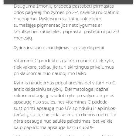
Dauguma žmonių pradeda pastebėti pirmąsias
odos pagerėjimo žymes po 2-4 savaičių nuolatinio
naudojimo. Ryškesni rezultatai, tokie kaip
sumažėjęs pigmentacijos netolygumas ar
smulkesnės raukšlelės, paprastai pastebimi po 2-3
mėnesių.
Rytinis ir vakarinis naudojimas – ką sako ekspertai
Vitamino C produktus galima naudoti tiek ryte,
tiek vakare, tačiau jie turi skirtingus privalumus
priklausomai nuo naudojimo laiko.
Rytinis naudojimas populiaresnis dėl vitamino C
antioksidacinių savybių. Dermatologai dažnai
rekomenduoja jį naudoti ryte po valymo ir prieš
apsaugą nuo saulės, nes vitaminas C padeda
sustiprinti apsaugą nuo UV spindulių ir aplinkos
teršalų, su kuriais oda susiduria dienos metu. Tai
nėra apsauga nuo saulės pakeitimas, bet veikia
kaip papildoma apsauga kartu su SPF.