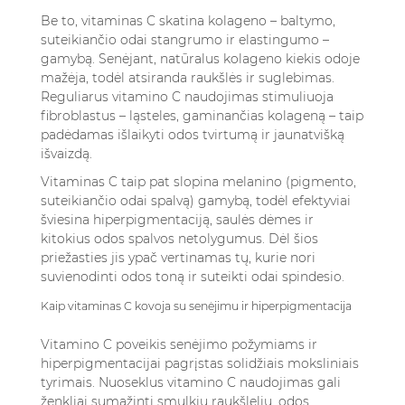
Be to, vitaminas C skatina kolageno – baltymo,
suteikiančio odai stangrumo ir elastingumo –
gamybą. Senėjant, natūralus kolageno kiekis odoje
mažėja, todėl atsiranda raukšlės ir suglebimas.
Reguliarus vitamino C naudojimas stimuliuoja
fibroblastus – ląsteles, gaminančias kolageną – taip
padėdamas išlaikyti odos tvirtumą ir jaunatvišką
išvaizdą.
Vitaminas C taip pat slopina melanino (pigmento,
suteikiančio odai spalvą) gamybą, todėl efektyviai
šviesina hiperpigmentaciją, saulės dėmes ir
kitokius odos spalvos netolygumus. Dėl šios
priežasties jis ypač vertinamas tų, kurie nori
suvienodinti odos toną ir suteikti odai spindesio.
Kaip vitaminas C kovoja su senėjimu ir hiperpigmentacija
Vitamino C poveikis senėjimo požymiams ir
hiperpigmentacijai pagrįstas solidžiais moksliniais
tyrimais. Nuoseklus vitamino C naudojimas gali
ženkliai sumažinti smulkių raukšlelių, odos