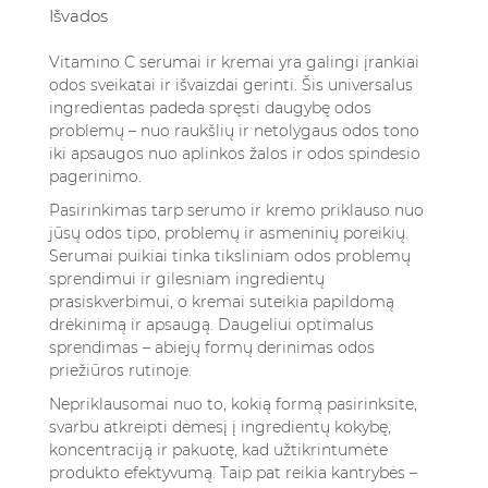
Išvados
Vitamino C serumai ir kremai yra galingi įrankiai
odos sveikatai ir išvaizdai gerinti. Šis universalus
ingredientas padeda spręsti daugybę odos
problemų – nuo raukšlių ir netolygaus odos tono
iki apsaugos nuo aplinkos žalos ir odos spindesio
pagerinimo.
Pasirinkimas tarp serumo ir kremo priklauso nuo
jūsų odos tipo, problemų ir asmeninių poreikių.
Serumai puikiai tinka tiksliniam odos problemų
sprendimui ir gilesniam ingredientų
prasiskverbimui, o kremai suteikia papildomą
drėkinimą ir apsaugą. Daugeliui optimalus
sprendimas – abiejų formų derinimas odos
priežiūros rutinoje.
Nepriklausomai nuo to, kokią formą pasirinksite,
svarbu atkreipti dėmesį į ingredientų kokybę,
koncentraciją ir pakuotę, kad užtikrintumėte
produkto efektyvumą. Taip pat reikia kantrybės –