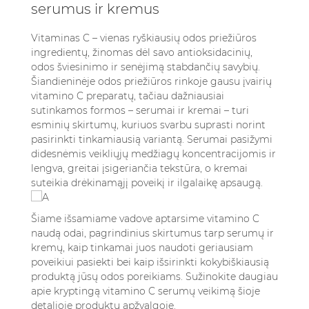
5. Išvados
serumus ir kremus
6. Dažniausiai užduodami klausimai (DUK)
6.1. Kokia pagrindinė nauda naudojant
Vitaminas C – vienas ryškiausių odos priežiūros
vitamino C serumą ar kremą?
ingredientų, žinomas dėl savo antioksidacinių,
odos šviesinimo ir senėjimą stabdančių savybių.
6.2. Ar galiu naudoti vitamino C serumą ir
Šiandieninėje odos priežiūros rinkoje gausu įvairių
kremą kartu?
vitamino C preparatų, tačiau dažniausiai
6.3. Kaip sužinoti, ar vitamino C produktai
sutinkamos formos – serumai ir kremai – turi
tinka mano odos tipui?
esminių skirtumų, kuriuos svarbu suprasti norint
6.4. Kiek laiko trunka, kol pamatysiu
pasirinkti tinkamiausią variantą. Serumai pasižymi
rezultatus naudodamas vitamino C serumą
didesnėmis veikliųjų medžiagų koncentracijomis ir
ar kremą?
lengva, greitai įsigeriančia tekstūra, o kremai
suteikia drėkinamąjį poveikį ir ilgalaikę apsaugą.
6.5. Ar vitamino C produktai turi šalutinį
poveikį?
Šiame išsamiame vadove aptarsime vitamino C
naudą odai, pagrindinius skirtumus tarp serumų ir
kremų, kaip tinkamai juos naudoti geriausiam
poveikiui pasiekti bei kaip išsirinkti kokybiškiausią
produktą jūsų odos poreikiams.
Sužinokite daugiau
apie kryptingą vitamino C serumų veikimą šioje
detalioje produktų apžvalgoje.