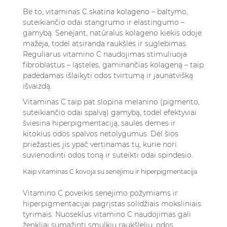
Be to, vitaminas C skatina kolageno – baltymo,
suteikiančio odai stangrumo ir elastingumo –
gamybą. Senėjant, natūralus kolageno kiekis odoje
mažėja, todėl atsiranda raukšlės ir suglebimas.
Reguliarus vitamino C naudojimas stimuliuoja
fibroblastus – ląsteles, gaminančias kolageną – taip
padėdamas išlaikyti odos tvirtumą ir jaunatvišką
išvaizdą.
Vitaminas C taip pat slopina melanino (pigmento,
suteikiančio odai spalvą) gamybą, todėl efektyviai
šviesina hiperpigmentaciją, saulės dėmes ir
kitokius odos spalvos netolygumus. Dėl šios
priežasties jis ypač vertinamas tų, kurie nori
suvienodinti odos toną ir suteikti odai spindesio.
Kaip vitaminas C kovoja su senėjimu ir hiperpigmentacija
Vitamino C poveikis senėjimo požymiams ir
hiperpigmentacijai pagrįstas solidžiais moksliniais
tyrimais. Nuoseklus vitamino C naudojimas gali
ženkliai sumažinti smulkių raukšlelių, odos