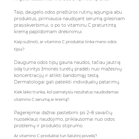
Taip, daugelis odos priežiūros rutinų apjungia abu
produktus, pirmiausia naudojant serumą gilesniam
prasiskverbimui, o po to vitaminu C praturtintą
kremą papildomam drėkinimui.
Kaip sužinoti, ar vitamino C produktai tinka mano odos
tipui?
Dauguma odos tipų gauna naudos, tačiau jautrią
odą turintys žmonės turėtų pradėti nuo mažesnių
koncentracijų ir atlikti bandomąjį testą.
Dermatologai gali pateikti individualių patarimų.
Kiek laiko trunka, kol pamatysiu rezultatus naudodamas
vitamino C serumą ar kremą?
Pagerėjimai dažnai pastebimi po 2–8 savaičių
nuoseklaus naudojimo, priklausomai nuo odos
problemų ir produkto stiprumo.
Ar vitamino C produktai turi šalutinį poveikį?