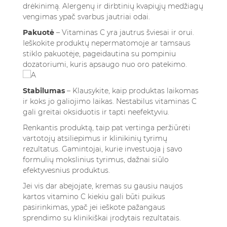
drėkinimą. Alergenų ir dirbtinių kvapiųjų medžiagų
vengimas ypač svarbus jautriai odai.
Pakuotė
– Vitaminas C yra jautrus šviesai ir orui.
Ieškokite produktų nepermatomoje ar tamsaus
stiklo pakuotėje, pageidautina su pompiniu
dozatoriumi, kuris apsaugo nuo oro patekimo.
Stabilumas
– Klausykite, kaip produktas laikomas
ir koks jo galiojimo laikas. Nestabilus vitaminas C
gali greitai oksiduotis ir tapti neefektyviu.
Renkantis produktą, taip pat vertinga peržiūrėti
vartotojų atsiliepimus ir klinikinių tyrimų
rezultatus. Gamintojai, kurie investuoja į savo
formulių mokslinius tyrimus, dažnai siūlo
efektyvesnius produktus.
Jei vis dar abejojate,
kremas su gausiu naujos
kartos vitamino C kiekiu
gali būti puikus
pasirinkimas, ypač jei ieškote pažangaus
sprendimo su klinikiškai įrodytais rezultatais.