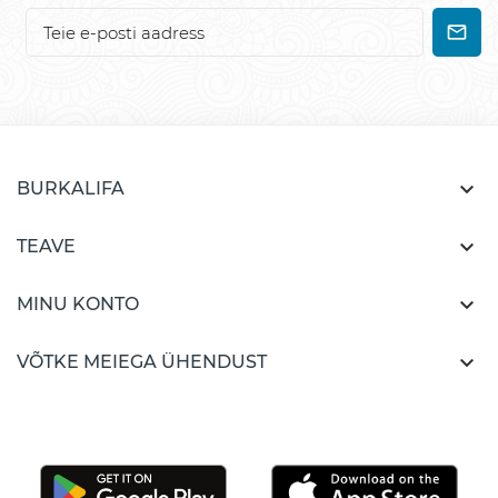

BURKALIFA

TEAVE

MINU KONTO

VÕTKE MEIEGA ÜHENDUST