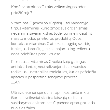
Kodėl vitaminas C toks veiksmingas odos
priežiūroje?
Vitaminas C (askorbo rūgštis) – tai vandenyje
tirpus vitaminas, kurio žmogaus organizmas
negamina savarankiškai, todėl turime jį gauti iš
maisto ir odos priežiūros produktų. Odos
kontekste vitaminas C atlieka daugybę svarbių
funkcijų, darančių jį neįkainojamu ingredientu
odos priežiūros produktuose.
Pirmiausia, vitaminas C veikia kaip galingas
antioksidantas, neutralizuojantis laisvuosius
radikalus – nestabilias molekules, kurios pažeidžia
ląsteles ir paspartina senėjimo procesą.
Ultravioletiniai spinduliai, aplinkos tarša ir kiti
išoriniai veiksniai skatina laisvųjų radikalų
susidarymą, o vitaminas C padeda apsaugoti odą
nuo šios žalos.