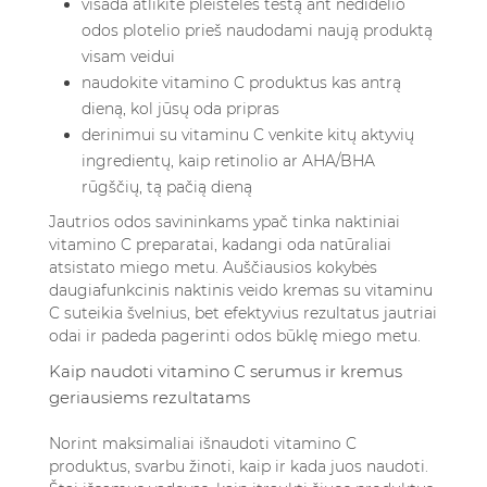
visada atlikite pleistelės testą ant nedidelio
odos plotelio prieš naudodami naują produktą
visam veidui
naudokite vitamino C produktus kas antrą
dieną, kol jūsų oda pripras
derinimui su vitaminu C venkite kitų aktyvių
ingredientų, kaip retinolio ar AHA/BHA
rūgščių, tą pačią dieną
Jautrios odos savininkams ypač tinka naktiniai
vitamino C preparatai, kadangi oda natūraliai
atsistato miego metu.
Auščiausios kokybės
daugiafunkcinis naktinis veido kremas
su vitaminu
C suteikia švelnius, bet efektyvius rezultatus jautriai
odai ir padeda pagerinti odos būklę miego metu.
Kaip naudoti vitamino C serumus ir kremus
geriausiems rezultatams
Norint maksimaliai išnaudoti vitamino C
produktus, svarbu žinoti, kaip ir kada juos naudoti.