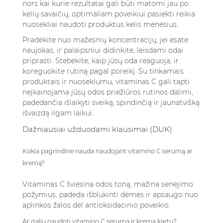
nors kai kurie rezultatai gali būti matomi jau po
kelių savaičių, optimaliam poveikiui pasiekti reikia
nuosekliai naudoti produktus kelis mėnesius.
Pradėkite nuo mažesnių koncentracijų, jei esate
naujokas, ir palaipsniui didinkite, leisdami odai
priprasti. Stebėkite, kaip jūsų oda reaguoja, ir
koreguokite rutiną pagal poreikį. Su tinkamais
produktais ir nuoseklumu, vitaminas C gali tapti
neįkainojama jūsų odos priežiūros rutinos dalimi,
padedančia išlaikyti sveiką, spindinčią ir jaunatvišką
išvaizdą ilgam laikui.
Dažniausiai užduodami klausimai (DUK)
Kokia pagrindinė nauda naudojant vitamino C serumą ar
kremą?
Vitaminas C šviesina odos toną, mažina senėjimo
požymius, padeda išblukinti dėmes ir apsaugo nuo
aplinkos žalos dėl antioksidacinio poveikio.
Ar galiu naudoti vitamino C serumą ir kremą kartu?