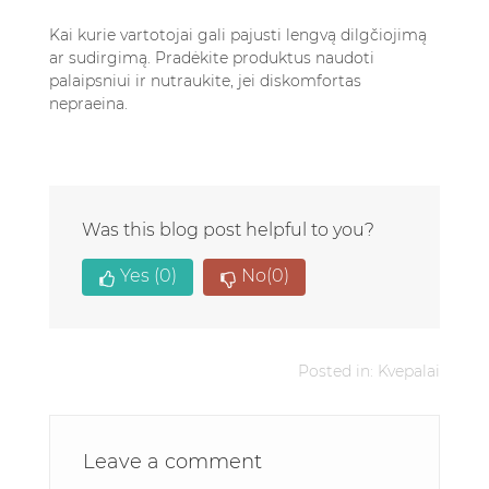
Kai kurie vartotojai gali pajusti lengvą dilgčiojimą
ar sudirgimą. Pradėkite produktus naudoti
palaipsniui ir nutraukite, jei diskomfortas
nepraeina.
Was this blog post helpful to you?
Yes
(0)
No
(0)
Posted in:
Kvepalai
Leave a comment