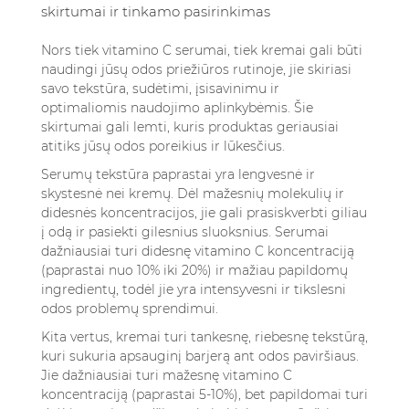
skirtumai ir tinkamo pasirinkimas
Nors tiek vitamino C serumai, tiek kremai gali būti
naudingi jūsų odos priežiūros rutinoje, jie skiriasi
savo tekstūra, sudėtimi, įsisavinimu ir
optimaliomis naudojimo aplinkybėmis. Šie
skirtumai gali lemti, kuris produktas geriausiai
atitiks jūsų odos poreikius ir lūkesčius.
Serumų tekstūra paprastai yra lengvesnė ir
skystesnė nei kremų. Dėl mažesnių molekulių ir
didesnės koncentracijos, jie gali prasiskverbti giliau
į odą ir pasiekti gilesnius sluoksnius. Serumai
dažniausiai turi didesnę vitamino C koncentraciją
(paprastai nuo 10% iki 20%) ir mažiau papildomų
ingredientų, todėl jie yra intensyvesni ir tikslesni
odos problemų sprendimui.
Kita vertus, kremai turi tankesnę, riebesnę tekstūrą,
kuri sukuria apsauginį barjerą ant odos paviršiaus.
Jie dažniausiai turi mažesnę vitamino C
koncentraciją (paprastai 5-10%), bet papildomai turi