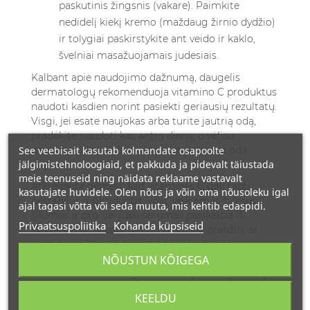
paskutinis žingsnis (vakare). Paimkite
nedidelį kiekį kremo (maždaug žirnio dydžio)
ir tolygiai paskirstykite ant veido ir kaklo,
švelniai masažuojamais judesiais.
Kalbant apie naudojimo dažnumą, daugelis
dermatologų rekomenduoja vitamino C produktus
naudoti kasdien norint pasiekti geriausių rezultatų.
Visgi, jei esate naujokas arba turite jautrią odą,
pradėkite naudoti kas antrą dieną, o vėliau
See veebisait kasutab kolmandate osapoolte
pereikite prie kasdieninio naudojimo, kai oda
jälgimistehnoloogiaid, et pakkuda ja pidevalt täiustada
pripras.
meie teenuseid ning näidata reklaame vastavalt
Atkreipkite dėmesį, kad vitaminas C gali tapti
kasutajate huvidele. Olen nõus ja võin oma nõusoleku igal
nestabilus ir oksiduotis, ypač veikiamas šviesos,
ajal tagasi võtta või seda muuta, mis kehtib edaspidi.
šilumos ir oro. Jei jūsų serumas pasikeičia iš
Privaatsuspoliitika
Kohanda küpsiseid
skaidraus ar šviesiai gelsvo į tamsiai oranžinį ar
rudą, tai reiškia, kad produktas oksiduojasi ir
tampa mažiau efektyvus. Todėl vitamino C
NÕUSTUN KÕIGEGA
produktus visada laikykite tamsioje, vėsioje vietoje,
sandariai uždarytus.
KEELDU
Rezultatai nėra momentiniai – reikia kantrybės.