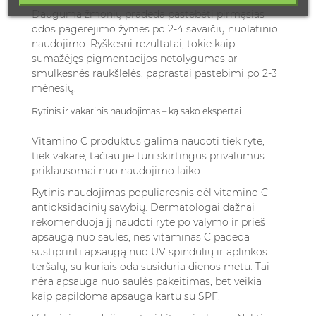
Dauguma žmonių pradeda pastebėti pirmąsias
odos pagerėjimo žymes po 2-4 savaičių nuolatinio
naudojimo. Ryškesni rezultatai, tokie kaip
sumažėjęs pigmentacijos netolygumas ar
smulkesnės raukšlelės, paprastai pastebimi po 2-3
mėnesių.
Rytinis ir vakarinis naudojimas – ką sako ekspertai
Vitamino C produktus galima naudoti tiek ryte,
tiek vakare, tačiau jie turi skirtingus privalumus
priklausomai nuo naudojimo laiko.
Rytinis naudojimas populiaresnis dėl vitamino C
antioksidacinių savybių. Dermatologai dažnai
rekomenduoja jį naudoti ryte po valymo ir prieš
apsaugą nuo saulės, nes vitaminas C padeda
sustiprinti apsaugą nuo UV spindulių ir aplinkos
teršalų, su kuriais oda susiduria dienos metu. Tai
nėra apsauga nuo saulės pakeitimas, bet veikia
kaip papildoma apsauga kartu su SPF.