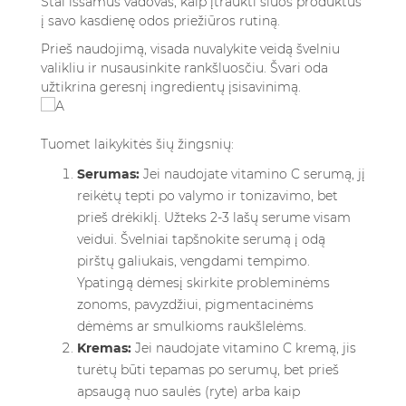
Štai išsamus vadovas, kaip įtraukti šiuos produktus
į savo kasdienę odos priežiūros rutiną.
Prieš naudojimą, visada nuvalykite veidą švelniu
valikliu ir nusausinkite rankšluosčiu. Švari oda
užtikrina geresnį ingredientų įsisavinimą.
Tuomet laikykitės šių žingsnių:
Serumas:
Jei naudojate vitamino C serumą, jį
reikėtų tepti po valymo ir tonizavimo, bet
prieš drėkiklį. Užteks 2-3 lašų serume visam
veidui. Švelniai tapšnokite serumą į odą
pirštų galiukais, vengdami tempimo.
Ypatingą dėmesį skirkite probleminėms
zonoms, pavyzdžiui, pigmentacinėms
dėmėms ar smulkioms raukšlelėms.
Kremas:
Jei naudojate vitamino C kremą, jis
turėtų būti tepamas po serumų, bet prieš
apsaugą nuo saulės (ryte) arba kaip