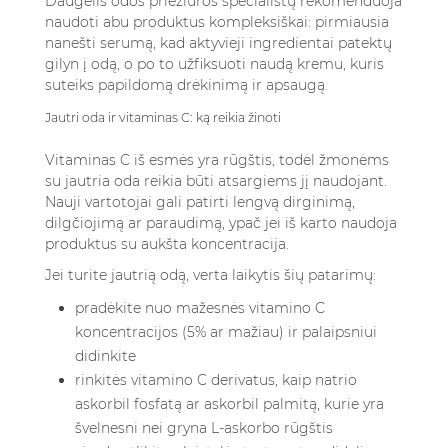
Daugelis odos priežiūros specialistų rekomenduoja
naudoti abu produktus kompleksiškai: pirmiausia
nanešti serumą, kad aktyvieji ingredientai patektų
gilyn į odą, o po to užfiksuoti naudą kremu, kuris
suteiks papildomą drėkinimą ir apsaugą.
Jautri oda ir vitaminas C: ką reikia žinoti
Vitaminas C iš esmės yra rūgštis, todėl žmonėms
su jautria oda reikia būti atsargiems jį naudojant.
Nauji vartotojai gali patirti lengvą dirginimą,
dilgčiojimą ar paraudimą, ypač jei iš karto naudoja
produktus su aukšta koncentracija.
Jei turite jautrią odą, verta laikytis šių patarimų:
pradėkite nuo mažesnės vitamino C
koncentracijos (5% ar mažiau) ir palaipsniui
didinkite
rinkitės vitamino C derivatus, kaip natrio
askorbil fosfatą ar askorbil palmitą, kurie yra
švelnesni nei gryna L-askorbo rūgštis