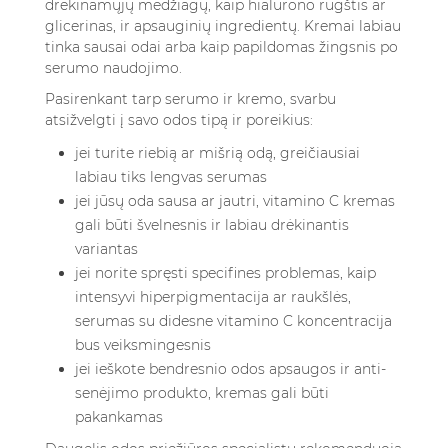
drėkinamųjų medžiagų, kaip hialurono rūgštis ar
glicerinas, ir apsauginių ingredientų. Kremai labiau
tinka sausai odai arba kaip papildomas žingsnis po
serumo naudojimo.
Pasirenkant tarp serumo ir kremo, svarbu
atsižvelgti į savo odos tipą ir poreikius:
jei turite riebią ar mišrią odą, greičiausiai
labiau tiks lengvas serumas
jei jūsų oda sausa ar jautri, vitamino C kremas
gali būti švelnesnis ir labiau drėkinantis
variantas
jei norite spręsti specifines problemas, kaip
intensyvi hiperpigmentacija ar raukšlės,
serumas su didesne vitamino C koncentracija
bus veiksmingesnis
jei ieškote bendresnio odos apsaugos ir anti-
senėjimo produkto, kremas gali būti
pakankamas