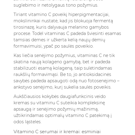
suglebimo ir netolygaus tono požymius.
Tiriant vitamino C poveikį hiperpigmentacijai,
mokslininkai nustatė, kad jis blokuoja fermentą
tirosinazę, kuris dalyvauja melanino gamybos
procese. Todėl vitaminas C padeda šviesinti esamas
tamsias dėmes ir užkerta kelią naujų dėmių
formavimuisi, ypač po saulės poveikio.
Kas liečia senėjimo požymius, vitaminas C ne tik
skatina naują kolageno gamybą, bet ir padeda
stabilizuoti esamą kolageną, taip sulėtindamas
raukšlių formavimąsi. Be to, jo antioksidacinės
savybės padeda apsaugoti odą nuo fotosenėjimo –
ankstyvo senėjimo, kurį sukelia saulės poveikis.
Aukščiausios kokybės daugiafunkcinis veido
kremas su vitaminu C
suteikia kompleksinę
apsaugą ir senėjimo požymių mažinimą,
užtikrindamas optimalų vitamino C patekimą į
odos ląsteles.
Vitamino C serumai ir kremai: esminiai