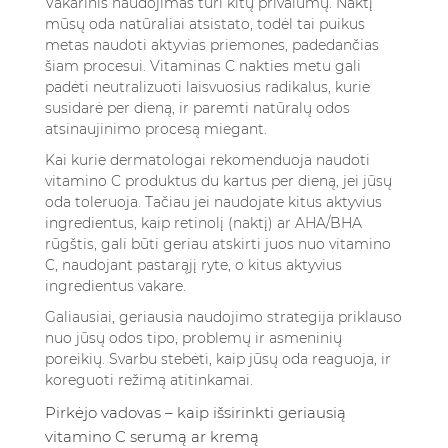
Vakarinis naudojimas turi kitų privalumų. Naktį
mūsų oda natūraliai atsistato, todėl tai puikus
metas naudoti aktyvias priemones, padedančias
šiam procesui. Vitaminas C nakties metu gali
padėti neutralizuoti laisvuosius radikalus, kurie
susidarė per dieną, ir paremti natūralų odos
atsinaujinimo procesą miegant.
Kai kurie dermatologai rekomenduoja naudoti
vitamino C produktus du kartus per dieną, jei jūsų
oda toleruoja. Tačiau jei naudojate kitus aktyvius
ingredientus, kaip retinolį (naktį) ar AHA/BHA
rūgštis, gali būti geriau atskirti juos nuo vitamino
C, naudojant pastarąjį ryte, o kitus aktyvius
ingredientus vakare.
Galiausiai, geriausia naudojimo strategija priklauso
nuo jūsų odos tipo, problemų ir asmeninių
poreikių. Svarbu stebėti, kaip jūsų oda reaguoja, ir
koreguoti režimą atitinkamai.
Pirkėjo vadovas – kaip išsirinkti geriausią
vitamino C serumą ar kremą