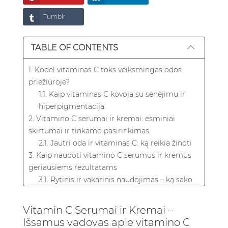
Tumblr
TABLE OF CONTENTS
1. Kodėl vitaminas C toks veiksmingas odos
priežiūroje?
1.1. Kaip vitaminas C kovoja su senėjimu ir
hiperpigmentacija
2. Vitamino C serumai ir kremai: esminiai
skirtumai ir tinkamo pasirinkimas
2.1. Jautri oda ir vitaminas C: ką reikia žinoti
3. Kaip naudoti vitamino C serumus ir kremus
geriausiems rezultatams
3.1. Rytinis ir vakarinis naudojimas – ką sako
ekspertai
4. Pirkėjo vadovas – kaip išsirinkti geriausią
Vitamin C Serumai ir Kremai –
vitamino C serumą ar kremą
Išsamus vadovas apie vitamino C