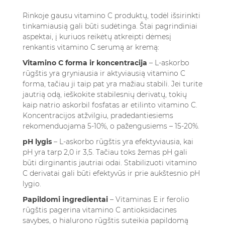
Rinkoje gausu vitamino C produktų, todėl išsirinkti
tinkamiausią gali būti sudėtinga. Štai pagrindiniai
aspektai, į kuriuos reikėtų atkreipti dėmesį
renkantis vitamino C serumą ar kremą:
Vitamino C forma ir koncentracija
– L-askorbo
rūgštis yra gryniausia ir aktyviausią vitamino C
forma, tačiau ji taip pat yra mažiau stabili. Jei turite
jautrią odą, ieškokite stabilesnių derivatų, tokių
kaip natrio askorbil fosfatas ar etilinto vitamino C.
Koncentracijos atžvilgiu, pradedantiesiems
rekomenduojama 5-10%, o pažengusiems – 15-20%.
pH lygis
– L-askorbo rūgštis yra efektyviausia, kai
pH yra tarp 2,0 ir 3,5. Tačiau toks žemas pH gali
būti dirginantis jautriai odai. Stabilizuoti vitamino
C derivatai gali būti efektyvūs ir prie aukštesnio pH
lygio.
Papildomi ingredientai
– Vitaminas E ir ferolio
rūgštis pagerina vitamino C antioksidacines
savybes, o hialurono rūgštis suteikia papildomą