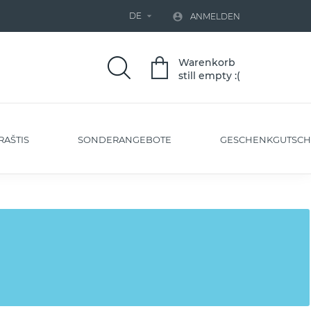
DE


ANMELDEN
Warenkorb
still empty :(
RAŠTIS
SONDERANGEBOTE
GESCHENKGUTSCH