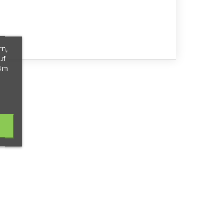
rn,
uf
 Um