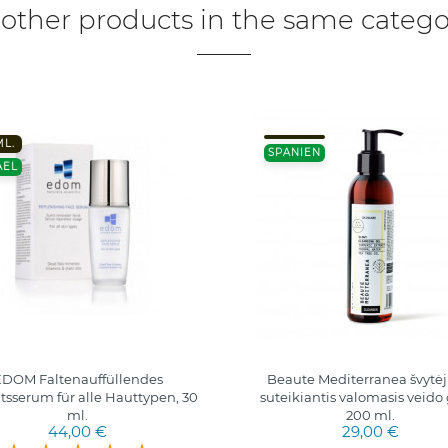
 other products in the same catego
ML.
SPANIEN
AEL
EDOM Faltenauffüllendes
Beaute Mediterranea švytė
tsserum für alle Hauttypen, 30
suteikiantis valomasis veido 
ml.
200 ml.
44,00 €
29,00 €