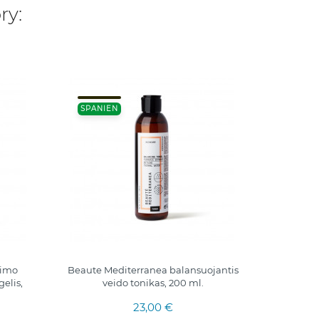
ry:
50ML.
SPANIEN
ISRAEL
jimo
Beaute Mediterranea balansuojantis
gelis,
veido tonikas, 200 ml.
fe
Gesich
23,00 €
t