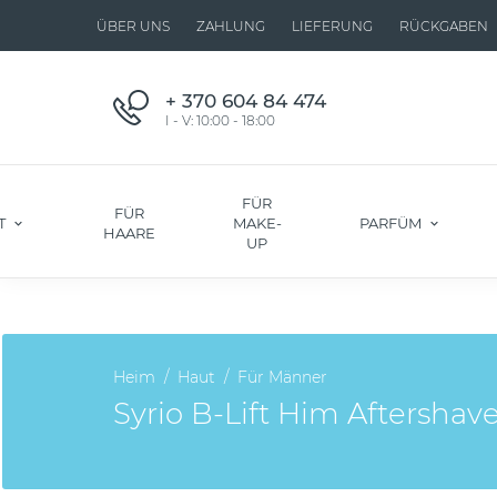
ÜBER UNS
ZAHLUNG
LIEFERUNG
RÜCKGABEN
+ 370 604 84 474
I - V: 10:00 - 18:00
FÜR
FÜR
T
MAKE-
PARFÜM
HAARE
UP
Heim
Haut
Für Männer
Syrio B-Lift Him Aftersha