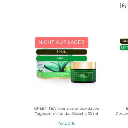
16
30
NICHT AUF LAGER
ISR
50ML.
ISRAEL
ende
GREEN TEA Intensive antioxidative
ypen, 30
Tagescreme für das Gesicht, 50 ml
Gesich
42,00 €