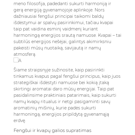
4.2. Kaip naudoti bagua žemėlapį kvapams
meno filosofija, padedanti sukurti harmoniją ir
gerą energiją gyvenamojoje aplinkoje. Nors
išdėstyti
dažniausiai fengšui principai taikomi baldų
4.3. Sezoniniai kvapų pakeitimai
išdėstymui ar spalvų pasirinkimui, tačiau kvapai
5. Populiarūs kvapų ritualai ir naminių fengšui
taip pat vaidina esminį vaidmenį kuriant
aromatų idėjos
harmoningą energijos srautą namuose. Kvapai – tai
5.1. Erdvės valymo ritualai
subtilūs energijos nešėjai, galintys akimirksniu
5.2. Kasdieniai kvapų ritualai
pakeisti mūsų nuotaiką, savijautą ir namų
5.3. Naminio gaminio fengšui aromatų
atmosferą.
receptai
5.3.1. Prosperiteto purškalas namams
Šiame straipsnyje sužinosite, kaip pasirinkti
5.3.2. Harmonijos difuzoriaus mišinys
tinkamus kvapus pagal fengšui principus, kaip juos
5.3.3. Virimo puodo aromatas
strategiškai išdėstyti namuose bei kokią įtaką
skirtingi aromatai daro mūsų energijai. Taip pat
6. Apibendrinimas
pasidalinsime praktiniais patarimais, kaip sukurti
7. Dažniausiai užduodami klausimai (DUK)
namų kvapų ritualus ir netgi pasigaminti savų
7.1. Kokie kvapai geriausiai tinka namų
aromatinių mišinių, kurie padės sukurti
harmonijai pagal fengšui?
harmoningą, energijos pripildytą gyvenamąją
7.2. Kaip dažnai reikėtų keisti ar atnaujinti
erdvę.
namų kvapus?
Fengšui ir kvapų galios supratimas
7.3. Ar sintetiniai kvapai tinka fengšui