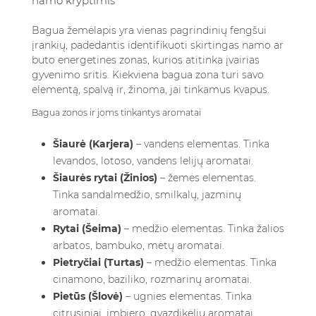
namo kryptimis
Bagua žemėlapis yra vienas pagrindinių fengšui
įrankių, padedantis identifikuoti skirtingas namo ar
buto energetines zonas, kurios atitinka įvairias
gyvenimo sritis. Kiekviena bagua zona turi savo
elementą, spalvą ir, žinoma, jai tinkamus kvapus.
Bagua zonos ir joms tinkantys aromatai
Šiaurė (Karjera)
– vandens elementas. Tinka
levandos, lotoso, vandens lelijų aromatai.
Šiaurės rytai (Žinios)
– žemės elementas.
Tinka sandalmedžio, smilkalų, jazminų
aromatai.
Rytai (Šeima)
– medžio elementas. Tinka žalios
arbatos, bambuko, mėtų aromatai.
Pietryčiai (Turtas)
– medžio elementas. Tinka
cinamono, baziliko, rozmarinų aromatai.
Pietūs (Šlovė)
– ugnies elementas. Tinka
citrusiniai, imbiero, gvazdikėlių aromatai.