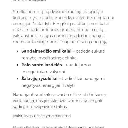
Smilkalai turi gilią dvasinę tradiciją daugelyje
kultūrų ir yra naudojami erdvei valyti bei neigiamai
energijai išsklaidyti. Fengšui praktikoje smilkalai
dažnai naudojami prieš pradedant naują ciklą –
įsikraustant į naujus namus, pradedant naujus
metus ar tiesiog norint "nuplauti" seną energiją.
Sandalmedžio smilkalai
– padeda sukurti
ramybę, meditacinę aplinką
Palo santo lazdelės
– naudojamos
energetiniam valymui
Šalavijų ryšulėliai
– tradiciškai naudojami
negatyviai energijai išvalyti
Naudojant smilkalus, svarbu užtikrinti tinkamą
ventiliaciją, nes jie skleidžia dūmus, kurie gali
sudirginti kvėpavimo takus.
Įvairių kvapų išdėstymo patarimai