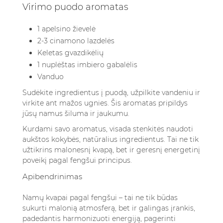
Virimo puodo aromatas
1 apelsino žievelė
2-3 cinamono lazdelės
Keletas gvazdikėlių
1 nuplėštas imbiero gabalėlis
Vanduo
Sudėkite ingredientus į puodą, užpilkite vandeniu ir
virkite ant mažos ugnies. Šis aromatas pripildys
jūsų namus šiluma ir jaukumu.
Kurdami savo aromatus, visada stenkitės naudoti
aukštos kokybės, natūralius ingredientus. Tai ne tik
užtikrins malonesnį kvapą, bet ir geresnį energetinį
poveikį pagal fengšui principus.
Apibendrinimas
Namų kvapai pagal fengšui – tai ne tik būdas
sukurti malonią atmosferą, bet ir galingas įrankis,
padedantis harmonizuoti energiją, pagerinti