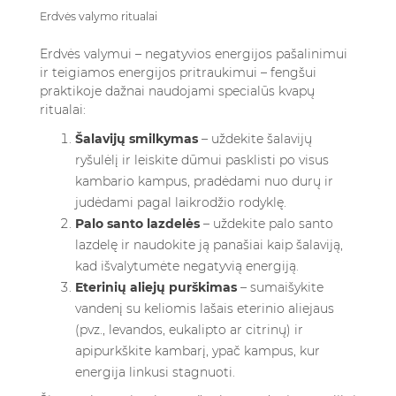
Erdvės valymo ritualai
Erdvės valymui – negatyvios energijos pašalinimui
ir teigiamos energijos pritraukimui – fengšui
praktikoje dažnai naudojami specialūs kvapų
ritualai:
Šalavijų smilkymas
– uždekite šalavijų
ryšulėlį ir leiskite dūmui pasklisti po visus
kambario kampus, pradėdami nuo durų ir
judėdami pagal laikrodžio rodyklę.
Palo santo lazdelės
– uždekite palo santo
lazdelę ir naudokite ją panašiai kaip šalaviją,
kad išvalytumėte negatyvią energiją.
Eterinių aliejų purškimas
– sumaišykite
vandenį su keliomis lašais eterinio aliejaus
(pvz., levandos, eukalipto ar citrinų) ir
apipurkškite kambarį, ypač kampus, kur
energija linkusi stagnuoti.