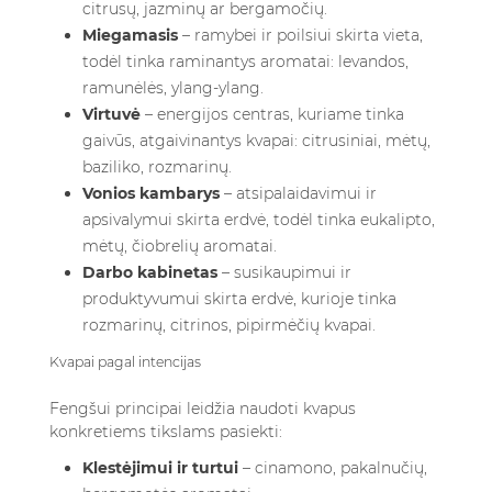
citrusų, jazminų ar bergamočių.
Miegamasis
– ramybei ir poilsiui skirta vieta,
todėl tinka raminantys aromatai: levandos,
ramunėlės, ylang-ylang.
Virtuvė
– energijos centras, kuriame tinka
gaivūs, atgaivinantys kvapai: citrusiniai, mėtų,
baziliko, rozmarinų.
Vonios kambarys
– atsipalaidavimui ir
apsivalymui skirta erdvė, todėl tinka eukalipto,
mėtų, čiobrelių aromatai.
Darbo kabinetas
– susikaupimui ir
produktyvumui skirta erdvė, kurioje tinka
rozmarinų, citrinos, pipirmėčių kvapai.
Kvapai pagal intencijas
Fengšui principai leidžia naudoti kvapus
konkretiems tikslams pasiekti:
Klestėjimui ir turtui
– cinamono, pakalnučių,