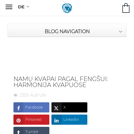

BLOG NAVIGATION
NAMŲ KVAPAI PAGAL FENGŠUI:
HARMONIJA KVAPUOSE
2355 Aufrufe
Facebook
X
Pinterest
LinkedIn
Tumblr