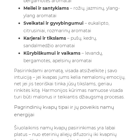
bergamotės aromatai
Meilei ir santykiams
– rožių, jazminų, ylang-
ylang aromatai
Sveikatai ir gyvybingumui
– eukalipto,
citrusiniai, rozmarinų aromatai
Karjerai ir tikslams
– pušų, kedrų,
sandalmedžio aromatai
Kūrybiškumui ir vaikams
– levandų,
bergamotės, apelsinų aromatai
Pasirinkdami aromatą, visada atsižvelkite į savo
intuiciją – jei kvapas jums kelia nemalonių emocijų,
net jei jis teoriškai tinka jūsų tikslams, geriau
rinkitės kitą. Harmonijos kūrimas namuose visada
turi būti malonus ir teikiantis džiaugsmą procesas.
Pagrindinių kvapų tipai ir jų poveikis namų
energijai
Šiuolaikinis namų kvapų pasirinkimas yra labai
platus – nuo eterinių aliejų difuzorių iki kvapnių