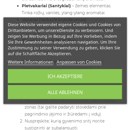
Pietvakariai (Santykiai)
– žemės elementas.
Tinka rožių, vanilės, ylang-ylang aromatai.
Vakarai (Vaikai/Kūrybiškumas)
– metalo
Diese Website verwendet eigene Cookies und Cookies von
elementas. Tinka bergamotės, apelsinų, neroli
Drittanbietern, um unsereDienste zu verbessern. Und
aromatai.
zeigen Sie Werbung in Bezug auf Ihre Vorlieben, indem
Šiaurės vakarai (Pagalba)
– metalo
Sie Ihre Gewohnheiten analysieren navigation. Um Ihre
Zustimmung zu seiner Verwendung zu geben, klicken Sie
elementas. Tinka baltųjų gėlių, vetiverio
auf die Schaltfläche Akzeptieren.
aromatai.
Weitere Informationen
Centras (Harmonija)
Anpassen von Cookies
– žemės elementas.
Tinka ramunėlių, pačiulių aromatai.
ICH AKZEPTIERE
Kaip naudoti bagua žemėlapį kvapams išdėstyti
Norėdami taikyti bagua žemėlapį savo namuose:
ALLE ABLEHNEN
Nustatykite savo namų arba kambario bagua
zonas (tai galite padaryti stovėdami prie
pagrindinio įėjimo ir žiūrėdami į vidų).
Nuspręskite, kurią gyvenimo sritį norite
sustiprinti ar subalansuoti.