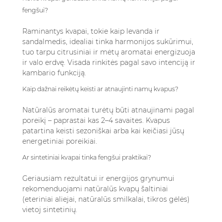
fengšui?
Raminantys kvapai, tokie kaip levanda ir
sandalmedis, idealiai tinka harmonijos sukūrimui,
tuo tarpu citrusiniai ir mėtų aromatai energizuoja
ir valo erdvę. Visada rinkitės pagal savo intenciją ir
kambario funkciją.
Kaip dažnai reikėtų keisti ar atnaujinti namų kvapus?
Natūralūs aromatai turėtų būti atnaujinami pagal
poreikį – paprastai kas 2–4 savaites. Kvapus
patartina keisti sezoniškai arba kai keičiasi jūsų
energetiniai poreikiai.
Ar sintetiniai kvapai tinka fengšui praktikai?
Geriausiam rezultatui ir energijos grynumui
rekomenduojami natūralūs kvapų šaltiniai
(eteriniai aliejai, natūralūs smilkalai, tikros gėlės)
vietoj sintetinių.