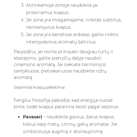
Atitinkamoje zonoje naudokite jai
priskiriamus kvapus.
Jei zona yra miegamajame, rinkitės subtilius,
neintensyvius kvapus.
Jei zona yra bendrose erdvėse, galite rinktis
intensyvesnius aromatų šaltinius.
Pavyzdžiui, jei norite pritraukti daugiau turtų ir
klestėjimo, galite pietryčių dalyje naudoti
cinamono aromatą. Jei siekiate harmonijos
santykiuose, pietvakariuose naudokite rožių
aromatą.
Sezoniniai kvapų pakeitimai
Fengšui filosofija pabrėžia, kad energija nuolat
kinta, todėl kvapus patartina keisti pagal sezonus:
Pavasarį
– naudokite gaivius, žalius kvapus,
tokius kaip mėtų, citrinų, gėlių aromatai. Jie
simbolizuoja augimą ir atsinaujinimą.