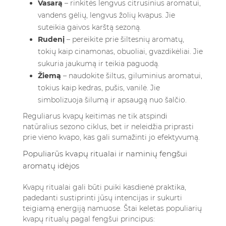
Vasarą
– rinkitės lengvus citrusinius aromatui,
vandens gėlių, lengvus žolių kvapus. Jie
suteikia gaivos karštą sezoną.
Rudenį
– pereikite prie šiltesnių aromatų,
tokių kaip cinamonas, obuoliai, gvazdikėliai. Jie
sukuria jaukumą ir teikia paguodą.
Žiemą
– naudokite šiltus, giluminius aromatui,
tokius kaip kedras, pušis, vanilė. Jie
simbolizuoja šilumą ir apsaugą nuo šalčio.
Reguliarus kvapų keitimas ne tik atspindi
natūralius sezono ciklus, bet ir neleidžia priprasti
prie vieno kvapo, kas gali sumažinti jo efektyvumą.
Populiarūs kvapų ritualai ir naminių fengšui
aromatų idėjos
Kvapų ritualai gali būti puiki kasdienė praktika,
padedanti sustiprinti jūsų intencijas ir sukurti
teigiamą energiją namuose. Štai keletas populiarių
kvapų ritualų pagal fengšui principus: