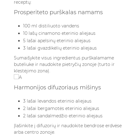
receptų:
Prosperiteto purškalas namams
100 ml distiliuoto vandens
10 lašų cinamono eterinio aliejaus
5 lašai apelsinų eterinio aliejaus
3 lašai gvazdikėlių eterinio aliejaus
Sumaišykite visus ingredientus purškalamame
buteliuke ir naudokite pietryčių zonoje (turto ir
klestėjimo zona).
Harmonijos difuzoriaus mišinys
3 lašai levandos eterinio aliejaus
2 lašai bergamotės eterinio aliejaus
2 lašai sandalmedžio eterinio aliejaus
Įlašinkite į difuzorių ir naudokite bendrose erdvėse
arba centro zonoje.