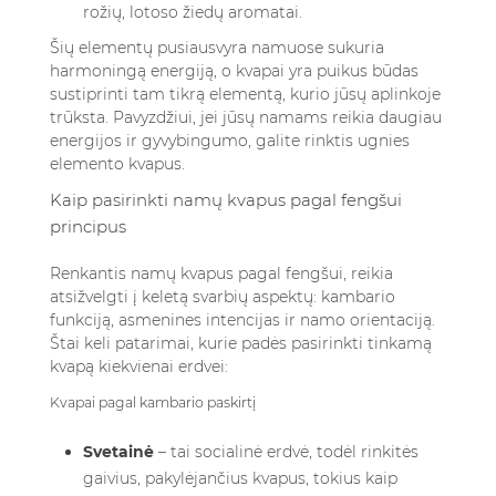
rožių, lotoso žiedų aromatai.
Šių elementų pusiausvyra namuose sukuria
harmoningą energiją, o kvapai yra puikus būdas
sustiprinti tam tikrą elementą, kurio jūsų aplinkoje
trūksta. Pavyzdžiui, jei jūsų namams reikia daugiau
energijos ir gyvybingumo, galite rinktis ugnies
elemento kvapus.
Kaip pasirinkti namų kvapus pagal fengšui
principus
Renkantis namų kvapus pagal fengšui, reikia
atsižvelgti į keletą svarbių aspektų: kambario
funkciją, asmenines intencijas ir namo orientaciją.
Štai keli patarimai, kurie padės pasirinkti tinkamą
kvapą kiekvienai erdvei:
Kvapai pagal kambario paskirtį
Svetainė
– tai socialinė erdvė, todėl rinkitės
gaivius, pakylėjančius kvapus, tokius kaip