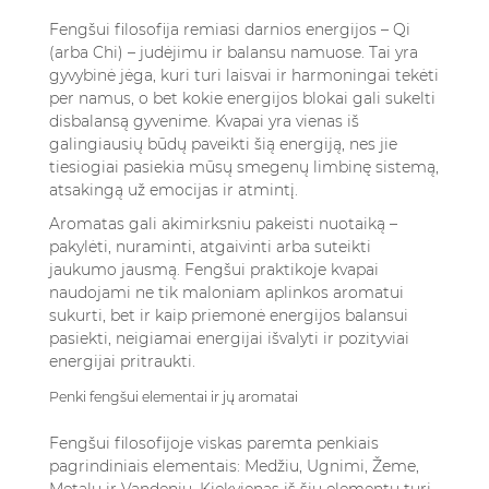
praktikai?
Fengšui filosofija remiasi darnios energijos – Qi
7.4. Ar kvapiosios žvakės efektyvios fengšui
(arba Chi) – judėjimu ir balansu namuose. Tai yra
praktikoje?
gyvybinė jėga, kuri turi laisvai ir harmoningai tekėti
7.5. Ar egzistuoja "neteisingi" kvapai fengšui
per namus, o bet kokie energijos blokai gali sukelti
disbalansą gyvenime. Kvapai yra vienas iš
praktikoje?
galingiausių būdų paveikti šią energiją, nes jie
tiesiogiai pasiekia mūsų smegenų limbinę sistemą,
atsakingą už emocijas ir atmintį.
Aromatas gali akimirksniu pakeisti nuotaiką –
pakylėti, nuraminti, atgaivinti arba suteikti
jaukumo jausmą. Fengšui praktikoje kvapai
naudojami ne tik maloniam aplinkos aromatui
sukurti, bet ir kaip priemonė energijos balansui
pasiekti, neigiamai energijai išvalyti ir pozityviai
energijai pritraukti.
Penki fengšui elementai ir jų aromatai
Fengšui filosofijoje viskas paremta penkiais
pagrindiniais elementais: Medžiu, Ugnimi, Žeme,