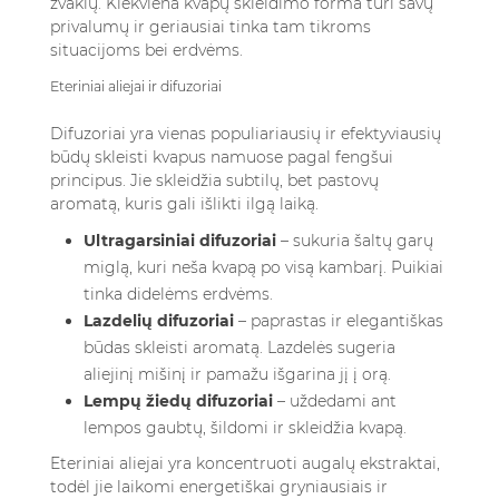
žvakių. Kiekviena kvapų skleidimo forma turi savų
privalumų ir geriausiai tinka tam tikroms
situacijoms bei erdvėms.
Eteriniai aliejai ir difuzoriai
Difuzoriai yra vienas populiariausių ir efektyviausių
būdų skleisti kvapus namuose pagal fengšui
principus. Jie skleidžia subtilų, bet pastovų
aromatą, kuris gali išlikti ilgą laiką.
Ultragarsiniai difuzoriai
– sukuria šaltų garų
miglą, kuri neša kvapą po visą kambarį. Puikiai
tinka didelėms erdvėms.
Lazdelių difuzoriai
– paprastas ir elegantiškas
būdas skleisti aromatą. Lazdelės sugeria
aliejinį mišinį ir pamažu išgarina jį į orą.
Lempų žiedų difuzoriai
– uždedami ant
lempos gaubtų, šildomi ir skleidžia kvapą.
Eteriniai aliejai yra koncentruoti augalų ekstraktai,
todėl jie laikomi energetiškai gryniausiais ir