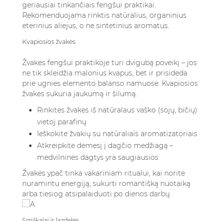
geriausiai tinkančiais fengšui praktikai.
Rekomenduojama rinktis natūralius, organinius
eterinius aliejus, o ne sintetinius aromatus.
Kvapiosios žvakės
Žvakės fengšui praktikoje turi dvigubą poveikį – jos
ne tik skleidžia malonius kvapus, bet ir prisideda
prie ugnies elemento balanso namuose. Kvapiosios
žvakės sukuria jaukumą ir šilumą.
Rinkitės žvakes iš natūralaus vaško (sojų, bičių)
vietoj parafinų
Ieškokite žvakių su natūraliais aromatizatoriais
Atkreipkite dėmesį į dagčio medžiagą –
medvilninės dagtys yra saugiausios
Žvakės ypač tinka vakariniam ritualui, kai norite
nuramintu energiją, sukurti romantišką nuotaiką
arba tiesiog atsipalaiduoti po dienos darbų.
Smilkalai ir lazdelės