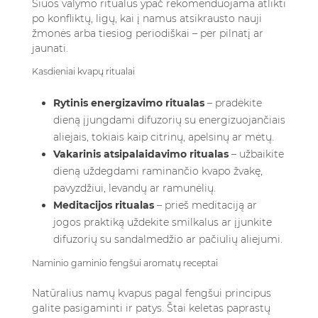
Šiuos valymo ritualus ypač rekomenduojama atlikti
po konfliktų, ligų, kai į namus atsikrausto nauji
žmonės arba tiesiog periodiškai – per pilnatį ar
jaunati.
Kasdieniai kvapų ritualai
Rytinis energizavimo ritualas
– pradėkite
dieną įjungdami difuzorių su energizuojančiais
aliejais, tokiais kaip citrinų, apelsinų ar mėtų.
Vakarinis atsipalaidavimo ritualas
– užbaikite
dieną uždegdami raminančio kvapo žvakę,
pavyzdžiui, levandų ar ramunėlių.
Meditacijos ritualas
– prieš meditaciją ar
jogos praktiką uždekite smilkalus ar įjunkite
difuzorių su sandalmedžio ar pačiulių aliejumi.
Naminio gaminio fengšui aromatų receptai
Natūralius namų kvapus pagal fengšui principus
galite pasigaminti ir patys. Štai keletas paprastų