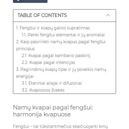
TABLE OF CONTENTS
1. Fengšui ir kvapų galios supratimas
1.1. Penki fengšui elementai ir jų aromatai
2. Kaip pasirinkti namų kvapus pagal fengšui
principus
2.1. Kvapai pagal kambario paskirtį
2.2. Kvapai pagal intencijas
3. Pagrindinių kvapų tipai ir jų poveikis namų
energijai
3.1. Eteriniai aliejai ir difuzoriai
3.2. Kvapiosios žvakės
3.3. Smilkalai ir lazdelės
3.4. Įvairių kvapų išdėstymo patarimai
Namų kvapai pagal fengšui:
4. Kvapų suderinimas su bagua žemėlapiu ir
harmonija kvapuose
namo kryptimis
4.1. Bagua zonos ir joms tinkantys aromatai
Fengšui – tai tūkstantmečius skaičiuojanti kinų