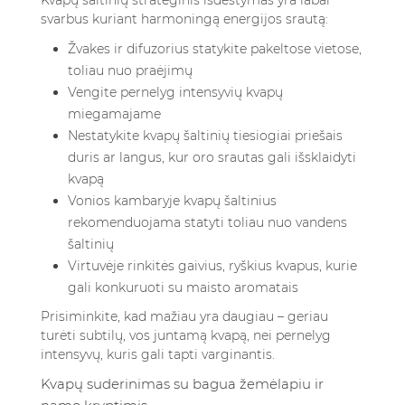
Kvapų šaltinių strateginis išdėstymas yra labai
svarbus kuriant harmoningą energijos srautą:
Žvakes ir difuzorius statykite pakeltose vietose,
toliau nuo praėjimų
Vengite pernelyg intensyvių kvapų
miegamajame
Nestatykite kvapų šaltinių tiesiogiai priešais
duris ar langus, kur oro srautas gali išsklaidyti
kvapą
Vonios kambaryje kvapų šaltinius
rekomenduojama statyti toliau nuo vandens
šaltinių
Virtuvėje rinkitės gaivius, ryškius kvapus, kurie
gali konkuruoti su maisto aromatais
Prisiminkite, kad mažiau yra daugiau – geriau
turėti subtilų, vos juntamą kvapą, nei pernelyg
intensyvų, kuris gali tapti varginantis.
Kvapų suderinimas su bagua žemėlapiu ir