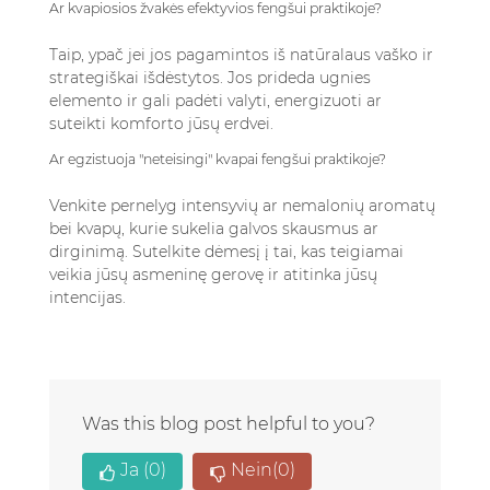
Ar kvapiosios žvakės efektyvios fengšui praktikoje?
Taip, ypač jei jos pagamintos iš natūralaus vaško ir
strategiškai išdėstytos. Jos prideda ugnies
elemento ir gali padėti valyti, energizuoti ar
suteikti komforto jūsų erdvei.
Ar egzistuoja "neteisingi" kvapai fengšui praktikoje?
Venkite pernelyg intensyvių ar nemalonių aromatų
bei kvapų, kurie sukelia galvos skausmus ar
dirginimą. Sutelkite dėmesį į tai, kas teigiamai
veikia jūsų asmeninę gerovę ir atitinka jūsų
intencijas.
Was this blog post helpful to you?
Ja
(0)
Nein
(0)