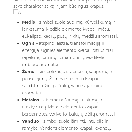
Metalu ir Vandeniu. Kiekvienas iš šių elementų turi
savo charakteristiką ir jam būdingus kvapus:
Medis
– simbolizuoja augimą, kūrybiškumą ir
lankstumą. Medžio elemento kvapai: mėtų,
eukalipto, kedrų, pušų ir kitų medžių aromatai.
Ugnis
– atspindi aistrą, transformaciją ir
energiją. Ugnies elemento kvapai: citrusiniai
(apelsinų, citrinų), cinamono, gvazdikėlių,
imbiero aromatai.
Žemė
– simbolizuoja stabilumą, saugumą ir
puoselėjimą. Žemės elemento kvapai:
sandalmedžio, pačiulių, vanilės, jazminų
aromatai.
Metalas
– atspindi aiškumą, tikslumą ir
efektyvumą. Metalo elemento kvapai:
bergamotės, vetiverio, baltųjų gėlių aromatai.
Vanduo
– simbolizuoja išmintį, intuiciją ir
ramybę. Vandens elemento kvapai: levandų,