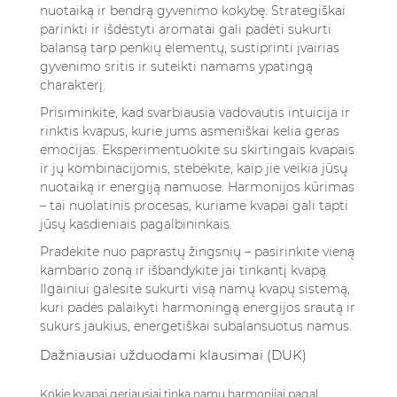
nuotaiką ir bendrą gyvenimo kokybę. Strategiškai
parinkti ir išdėstyti aromatai gali padėti sukurti
balansą tarp penkių elementų, sustiprinti įvairias
gyvenimo sritis ir suteikti namams ypatingą
charakterį.
Prisiminkite, kad svarbiausia vadovautis intuicija ir
rinktis kvapus, kurie jums asmeniškai kelia geras
emocijas. Eksperimentuokite su skirtingais kvapais
ir jų kombinacijomis, stebėkite, kaip jie veikia jūsų
nuotaiką ir energiją namuose. Harmonijos kūrimas
– tai nuolatinis procesas, kuriame kvapai gali tapti
jūsų kasdieniais pagalbininkais.
Pradėkite nuo paprastų žingsnių – pasirinkite vieną
kambario zoną ir išbandykite jai tinkantį kvapą.
Ilgainiui galėsite sukurti visą namų kvapų sistemą,
kuri padės palaikyti harmoningą energijos srautą ir
sukurs jaukius, energetiškai subalansuotus namus.
Dažniausiai užduodami klausimai (DUK)
Kokie kvapai geriausiai tinka namų harmonijai pagal