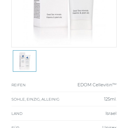
EDOM Cellevitin™
REIFEN
125ml.
SOHLE, EINZIG, ALLEINIG
Israel
LAND
Unisex
FÜR