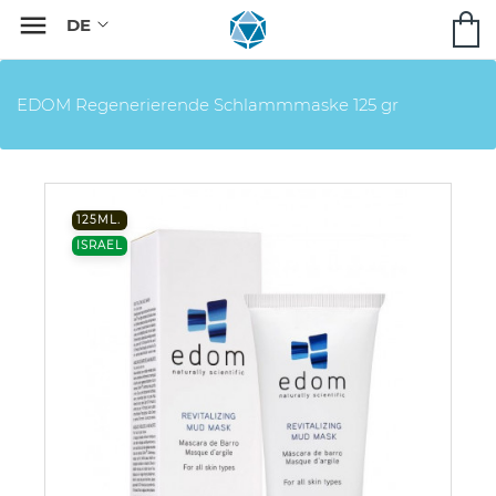

EDOM Regenerierende Schlammmaske 125 gr
125ML.
ISRAEL