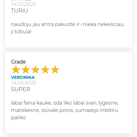
14.03.2023
TURIU
naudoju jau antra pakuote ir i nieka nekeisciau,
ji tobula!
Grade
VERONIKA
14.03.2023
SUPER
labai faina kauke, oda liko labai svari, lygesne,
matiskesne, issivale poros, sumazejo inkstiru.
patiko