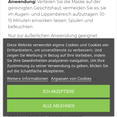
Anwendung:
Verteilen Sie die Maske auf der
gereinigten Gesichtshaut, vermeiden Sie es, sie
im Augen- und Lippenbereich aufzutragen. 10-
15 Minuten einwirken lassen. Spülen und
befeuchten.
Nur zur äußerlichen Anwendung geeignet.
Warnung: Nur nach Anweisung verwenden.
Diese Website verwendet eigene Cookies und Cookies von
Drittanbietern, um unsereDienste zu verbessern. Und
Nicht schlucken. Kontakt mit den Augen
zeigen Sie Werbung in Bezug auf Ihre Vorlieben, indem
vermeiden. Nicht anwenden bei
Sie Ihre Gewohnheiten analysieren navigation. Um Ihre
Überempfindlichkeit gegen einen der
Zustimmung zu seiner Verwendung zu geben, klicken Sie
Inhaltsstoffe.
auf die Schaltfläche Akzeptieren.
Weitere Informationen
Anpassen von Cookies
ZUTATEN:
Aqua (Wasser), Kaolin, Cera Alba
(Bienenwachs), Isopropylmyristat,
ICH AKZEPTIERE
Glycerylstearat, Stearinsäure, Cetylalkohol,
Penoxyethanol, Zinkoxid, Hydroxyethylcellulose,
Peg-40-Stearat, Butyrospermum parkii
ALLE ABLEHNEN
(Sheabutter), Caprylyl, Glykol, Chlorphenesin,
Parfum (Duftstoff), Sorbitantristearat,