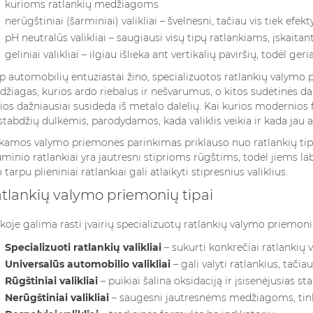
kurioms ratlankių medžiagoms
Vieni juos laiko būtinu
nd...
Read more
nerūgštiniai (šarminiai) valikliai – švelnesni, tačiau vis tiek 
odos...
pH neutralūs valikliai – saugiausi visų tipų ratlankiams, įskaitant
Read more
geliniai valikliai – ilgiau išlieka ant vertikalių paviršių, todėl ge
p automobilių entuziastai žino, specializuotos ratlankių valymo p
žiagas, kurios ardo riebalus ir nešvarumus, o kitos sudėtinės d
ios dažniausiai susideda iš metalo dalelių. Kai kurios modernio
stabdžių dulkėmis, parodydamos, kada valiklis veikia ir kada jau a
kamos valymo priemonės parinkimas priklauso nuo ratlankių tipo.
uminio ratlankiai yra jautresni stiprioms rūgštims, todėl jiems la
 tarpu plieniniai ratlankiai gali atlaikyti stipresnius valiklius.
tlankių valymo priemonių tipai
koje galima rasti įvairių specializuotų ratlankių valymo priemonių
Specializuoti ratlankių valikliai
– sukurti konkrečiai ratlanki
Universalūs automobilio valikliai
– gali valyti ratlankius, tačia
Rūgštiniai valikliai
– puikiai šalina oksidaciją ir įsisenėjusias s
Nerūgštiniai valikliai
– saugesni jautresnėms medžiagoms, tink