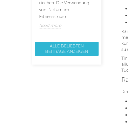
riechen. Die Verwendung
Haltbarkeit u
von Parfüm im
Read more
Fitnessstudio...
Read more
Kai
med
kur
ALLE BELIEBTEN
su 
BEITRÄGE ANZEIGEN
Tin
ali
Tuo
Ra
Rin