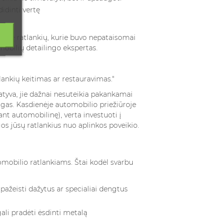
didinti vertę
ugybę ratlankių, kurie buvo nepataisomai
mobilių detailingo ekspertas.
ankių keitimas ar restauravimas."
rnatyva, jie dažnai nesuteikia pakankamai
ngas. Kasdienėje automobilio priežiūroje
tant automobilinę)
, verta investuoti į
gos jūsų ratlankius nuo aplinkos poveikio.
mobilio ratlankiams. Štai kodėl svarbu
i pažeisti dažytus ar specialiai dengtus
ali pradėti ėsdinti metalą