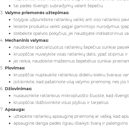
tai padės išvengti subraižymų valant šepečiu
Valymo priemonės užtepimas:
tolygiai užpurkškite ratlankių valiklį ant viso ratlankio pav
leiskite produktui veikti pagal gamintojo nurodymus (pap
stebėkite spalvos pokyčius, jei naudojate indikatorinius val
Mechaninis valymas:
naudokite specializuotus ratlankių šepečius sunkiai pas
kruopščiai nuvalykite visas ratlankių dalis, ypač stipinus ir
jei reikia, naudokite mažesnius šepetėlius sunkiai priei
Plovimas:
kruopščiai nuplaukite ratlankius dideliu kiekiu švaraus va
įsitikinkite, kad pašalinote visą valymo priemonę, nes jos 
Džiovinimas:
nusausinkite ratlankius mikropluošto šluoste, kad išve
kruopščiai išdžiovinkite visus plyšius ir tarpelius
Apsauga:
užtepkite ratlankių apsauginę priemonę ar vašką, kad 
apsauginė danga padės ilgiau išlaikyti švarą ir palengvins