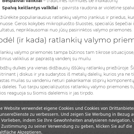
Bespalviai valikliai
– tradicinės formulės be indikatorių
Spalvą keičiantys valikliai
– pavirsta raudona ar violetine spa
žiūrėkite populiariausius ratlankių valymo įrankius ir priedus
, ku
uose. Geros kokybės mikropluošto šluostės, specialūs šepečiai 
ultatus, nepriklausomai nuo jūsų pasirinktos valymo priemonės.
odėl (ir kada) ratlankių valymo prie
lankių valymo priemonės tampa būtinos tam tikrose situacijose, 
tinius valiklius ar paprastą vandenį su muilu.
bdžių dulkės yra vienas didžiausių iššūkių ratlankių priežiūroje. 
itrinant į diskus ir yra sudarytos iš metalų dalelių, kurios yra ne 
astas muilas su vandeniu neturi pakankamai stiprių komponentų, ku
s daleles. Tuo tarpu specializuotos ratlankių valymo priemonės t
ios reaguoja su šiomis dalelėmis ir jas tirpdo.
fesionalūs automobilių detailinimo specialistai rekomenduoja nau
e Website verwendet eigene Cookies und Cookies von Drittanbiete
ejais:
unsereDienste zu verbessern. Und zeigen Sie Werbung in Bezug a
kai ratlankiai ilgą laiką nebuvo valomi ir ant jų susikaupė stor
 Vorlieben, indem Sie Ihre Gewohnheiten analysieren navigation.
po intensyvaus važinėjimo žiemos sąlygomis, kai ratlankius veik
 Zustimmung zu seiner Verwendung zu geben, klicken Sie auf die
ltfläche Akzeptieren.
turint aukštos kokybės lydinio ar poliruotus ratlankius, kuriuos re