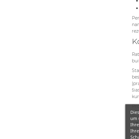
Per
nam
rez
K
Rat
bui
Sta
bes
Įpr
šia
kur
Pro
Dies
atv
um 
Ihre
Ihre
Scha