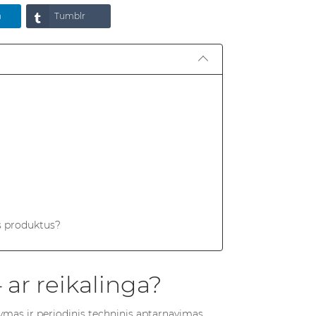
n
Tumblr
ius produktus?
?
ar reikalinga?
lankiams?
ymas ir periodinis techninis aptarnavimas.