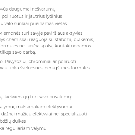
Read more
efektyvūs daugumai nešvarumų
 poliruotus ir jautrius lydinius
riau valo sunkiai prieinamas vietas
riemonės turi savyje paviršiaus aktyvias
alys chemiškai reaguoja su stabdžių dulkėmis,
s formulės net keičia spalvą kontaktuodamos
tlikęs savo darbą.
 Pavyzdžiui, chrominiai ar poliruoti
biau tinka švelnesnės, nerūgštinės formulės.
, kiekviena jų turi savo privalumų:
ų valymui, maksimaliam efektyvumui
u dažnai mažiau efektyviai nei specializuoti
tabdžių dulkes
a reguliariam valymui