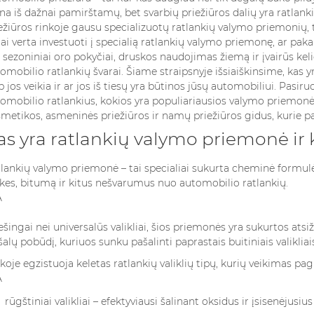
na iš dažnai pamirštamų, bet svarbių priežiūros dalių yra ratlan
ežiūros rinkoje gausu specializuotų ratlankių valymo priemonių, t
rai verta investuoti į specialią ratlankių valymo priemonę, ar pak
 sezoniniai oro pokyčiai, druskos naudojimas žiemą ir įvairūs ke
omobilio ratlankių švarai. Šiame straipsnyje išsiaiškinsime, kas 
p jos veikia ir ar jos iš tiesų yra būtinos jūsų automobiliui. Pasiru
omobilio ratlankius, kokios yra populiariausios valymo priemonė
metikos, asmeninės priežiūros ir namų priežiūros gidus
, kurie 
as yra ratlankių valymo priemonė ir k
lankių valymo priemonė – tai specialiai sukurta cheminė formulė, 
HRUNGSBEDINGUNGEN
SIND AUGENCREMES
KOKIUS K
kes, bitumą ir kitus nešvarumus nuo automobilio ratlankių.
ÜMS – SO
WIRKLICH
RINKTIS M
DÜFTE
NOTWENDIG? EIN
PAGAL ZO
ALTBAR
UMFASSENDER
ŽENKLĄ?
ešingai nei universalūs valikliai, šios priemonės yra sukurtos atsi
RATGEBER
chten
4714 Ansi
šalų pobūdį, kuriuos sunku pašalinti paprastais buitiniais valikliais
5007 Ansichten
dingungen von
Kvepalai yra 
koje egzistuoja keletas ratlankių valiklių tipų, kurių veikimas 
Paakių kremai – vieni iš tų
d ein
dalis, bet ir 
kosmetikos produktų, kurie
er Aspekt, der
savo asmeny
rūgštiniai valikliai – efektyviausi šalinant oksidus ir įsisenėjusi
nuolat kelia diskusijas.
uf die Qualität,
kvepalus mote