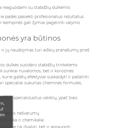
lva reaguodami su stabdžių dulkėmis
rie padės pasiekti profesionalius rezultatus
ir kempinės gali žymiai pagerinti valymo
monės yra būtinos
ir jų naudojimas turi aiškių pranašumų prieš
Šios dulkės susidaro stabdžių trinkelėms
tik sunkiai nuvalomos, bet ir korozinės.
rie galėtų efektyviai suskaidyti ir pašalinti
uri specialiai sukurtas chemines formules,
doti specializuotus valiklių, ypač šiais
rn,
uf
asluoksnis nešvarumų
 Um
ė druska ir chemikalai
ikia ne tik išvalyti, bet ir apsaugoti