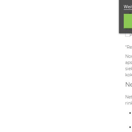
Wei
"Pe
sug
"Re
Nor
aps
sie
kok
Ne
Net
rin