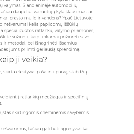
kių valymas. Šiandieninėje automobilių
ačiau daugeliui vairuotojų kyla klausimas: ar
anka įprasto muilo ir vandens? Ypač Lietuvoje,
lio nešvarumai kelia papildomų iššūkių
yra specializuotos ratlankių valymo priemonės,
oškite sužinoti, kaip tinkamai prižiūrėti savo
s ir metodai, bei
išnagrinėti išsamius
padės jums priimti geriausią sprendimą.
aip ji veikia?
skirta efektyviai pašalinti purvą, stabdžių
VEPALUS
VERSCHIEDENE
OTERIMS
DUFTRICHTUNGEN:
DIAKO
BLUMIG, HOLZIG
4228 Ansichten
žvelgiant į ratlankių medžiagas ir specifinių
chten
.
Die moderne Parfümerie
ne tik grožio
entführt uns in eine Welt
pagrįstas skirtingomis cheminėmis savybėmis:
būdas išreikšti
voller Düfte, doch zwei
bę. Renkantis
unterschiedliche Duftstile –
us nešvarumus, tačiau gali būti agresyvūs kai
rims, verta...
blumig und...