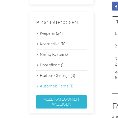
BLOG-KATEGORIEN
Kvepalai (24)
1
Kosmetika (18)
2
Namų Kvapai (3)
3
Haarpflege (1)
4
5
Buitinė Chemija (3)
6
Automobiliams (1)
ALLE KATEGORIEN
R
ANZEIGEN
Aut