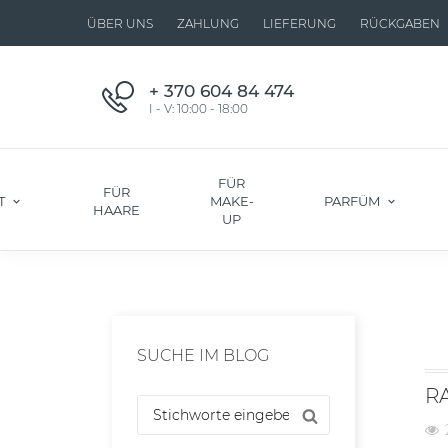
ÜBER UNS
ZAHLUNG
LIEFERUNG
RÜCKGABEN
+ 370 604 84 474
I - V: 10:00 - 18:00
FÜR
FÜR
T
MAKE-
PARFÜM
HAARE
UP
SUCHE IM BLOG
R