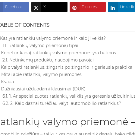
Facebook
X
Pinterest
LinkedI
TABLE OF CONTENTS
. Kas yra ratlankių valymo priemonė ir kaip ji veikia?
1.1. Ratlankių valymo priemonių tipai
. Kodėl (ir kada) ratlankių valymo priemonės yra būtinos
2.1. Netinkamų produktų naudojimo pavojai
. Kaip valyti ratlankius: žingsnis po žingsnio ir geriausia praktika
. Mitai apie ratlankių valymo priemones
. Išvada
. Dažniausiai užduodami klausimai (DUK)
6.1. 1. Ar specializuotas ratlankių valiklis yra geresnis už buitin
6.2. 2. Kaip dažnai turėčiau valyti automobilio ratlankius?
6.3. 3. Ar galiu naudoti ratlankių valiklį visiems ratlankių tipams
6.4. 4. Kokie yra pavojai, jei reguliariai nevalau savo ratlankių?
atlankių valymo priemonė – 
6.5. 5. Ar saugūs DIY metodai jautriems ar premium klasės rat
omobilio priežiūra – tai kur kas daugiau nei tik degalų bako pild