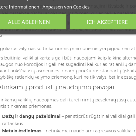
prieš parduodant automobilį, kai norite atnaujinti išvaizdą ir pa
tere Informationen
Anpassen von Cookies
kai pastebite rūdžių ar oksidacijos žymes, kurias reikia pašalinti
ALLE ABLEHNEN
ICH AKZEPTIERE
r savo 15 metų patirtį automobilių detailingo srityje mačiau da
adinti dėl netinkamos priežiūros," – dalijasi vienas Lietuvos auto
guliarus valymas su tinkamomis priemonėmis yra pigiau nei ratl
s buitiniai valikliai kartais gali būti naudojami kaip laikina alte
augos nuo korozijos ir gali net sugadinti kai kurias ratlankių da
kiant
aukščiausių asmeninės ir namų priežiūros standartų (įskai
ybišką ratlankių valymo priemonę, kuri ne tik valys, bet ir apsau
tinkamų produktų naudojimo pavojai
inkamų valiklių naudojimas gali turėti rimtų pasekmių jūsų auto
ktis tinkamas priemones:
Dažų ir dangų pažeidimai
– per stiprūs rūgštiniai valikliai gal
ratlankius
Metalo ėsdinimas
– netinkamai naudojami agresyvūs valikliai g