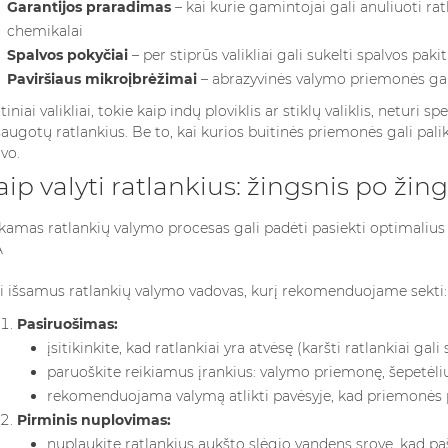
Garantijos praradimas
– kai kurie gamintojai gali anuliuoti ra
chemikalai
Spalvos pokyčiai
– per stiprūs valikliai gali sukelti spalvos pa
Paviršiaus mikroįbrėžimai
– abrazyvinės valymo priemonės gali 
tiniai valikliai, tokie kaip indų ploviklis ar stiklų valiklis, neturi 
augotų ratlankius. Be to, kai kurios buitinės priemonės gali palikt
vo.
aip valyti ratlankius: žingsnis po žing
kamas ratlankių valymo procesas gali padėti pasiekti optimalius 
i išsamus ratlankių valymo vadovas, kurį rekomenduojame sekti:
Pasiruošimas:
įsitikinkite, kad ratlankiai yra atvėsę (karšti ratlankiai ga
paruoškite reikiamus įrankius: valymo priemonę, šepetėli
rekomenduojama valymą atlikti pavėsyje, kad priemonės p
Pirminis nuplovimas:
nuplaukite ratlankius aukšto slėgio vandens srove, kad p