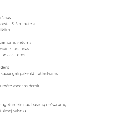
iršiaus
rastai 3–5 minutes)
iklius
iekiamoms vietoms
 vidines briaunas
namoms vietoms
ndens
likučiai gali pakenkti ratlankiams
ngtumėte vandens dėmių
apsaugotumėte nuo būsimų nešvarumų
 tolesnį valymą