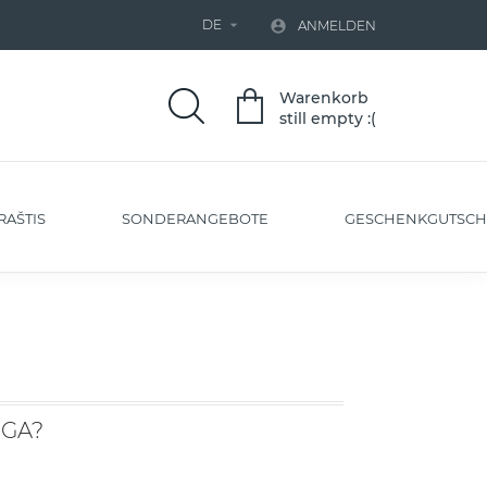
DE


ANMELDEN
Warenkorb
still empty :(
RAŠTIS
SONDERANGEBOTE
GESCHENKGUTSCH
NGA?