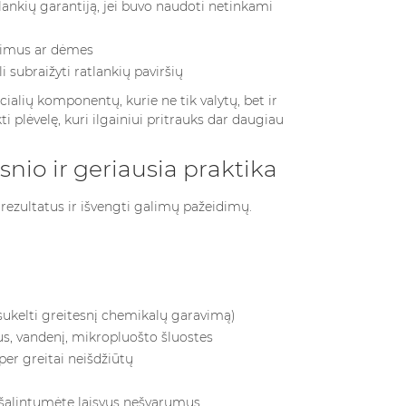
tlankių garantiją, jei buvo naudoti netinkami
kitimus ar dėmes
subraižyti ratlankių paviršių
specialių komponentų, kurie ne tik valytų, bet ir
i plėvelę, kuri ilgainiui pritrauks dar daugiau
snio ir geriausia praktika
rezultatus ir išvengti galimų pažeidimų.
li sukelti greitesnį chemikalų garavimą)
us, vandenį, mikropluošto šluostes
er greitai neišdžiūtų
ašalintumėte laisvus nešvarumus