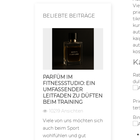
Vie
pri
BELIEBTE BEITRÄGE
tik
kur
aut
kai
aut
kos
K
Rat
PARFÜM IM
AUFBEWA
dul
FITNESSSTUDIO: EIN
FÜR PARF
UMFASSENDER
BLEIBEN 
LEITFADEN ZU DÜFTEN
LÄNGER H
Pri
BEIM TRAINING
7146 Ansi
ter
10219 Ansichten
Die Lagerbe
Rin
Viele von uns möchten sich
Parfüms sin
auch beim Sport
entscheidend
wohlfühlen und gut
sich direkt a