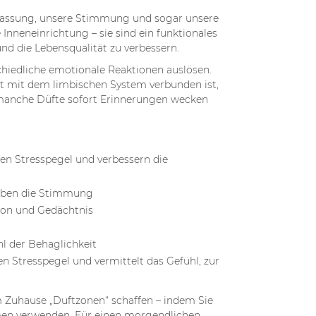
rfassung, unsere Stimmung und sogar unsere
Inneneinrichtung – sie sind ein funktionales
nd die Lebensqualität zu verbessern.
chiedliche emotionale Reaktionen auslösen.
kt mit dem limbischen System verbunden ist,
 manche Düfte sofort Erinnerungen wecken
en Stresspegel und verbessern die
heben die Stimmung
ion und Gedächtnis
l der Behaglichkeit
 Stresspegel und vermittelt das Gefühl, zur
m Zuhause „Duftzonen“ schaffen – indem Sie
men verwenden. Für einen morgendlichen