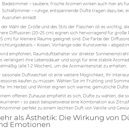
Badezimmer – saubere, frische Aromen wirken auch hier als fun
Schlafzimmer – ruhige, entspannende Düfte tragen dazu bei, e
Ausruhen einlädt
 der Wahl der Größe und des Stils der Flaschen ist es wichtig, 
ere Diffusoren (20–25 cm) eignen sich hervorragend für groß
15 cm) für kleinere Räume geeignet sind. Die Farbe der Diffusor
richtungsdetails – Kissen, Vorhänge oder Kunstwerke – abgest
wird empfohlen, Raumduftbehälter vor direkter Sonneneinstrahl
s verlängert ihre Lebensdauer und sorgt für eine stabile Aromad
elmäßig (alle 1-2 Wochen), um die Aromaintensität zu erhalten.
 saisonale Duftwechsel ist eine weitere Möglichkeit, Ihr Interi
essoires kaufen zu müssen. Wählen Sie im Frühling und Sommer 
te. Im Herbst und Winter eignen sich warme, gemütliche Düfte be
einem offenen Zuhause empfiehlt es sich, Düfte zu wählen, die s
kurrieren – so passt beispielsweise eine Kombination aus Zitru
nzimmer perfekt zu einem leichten Duft von Vanille und Gewür
ehr als Ästhetik: Die Wirkung von 
nd Emotionen