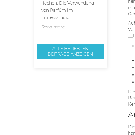
her
riechen. Die Verwendung
Haltbarkeit u
mac
von Parfüm im
Read more
Ger
Fitnessstudio...
Auf
Read more
Vor
ALLE BELIEBTEN
BEITRÄGE ANZEIGEN
Des
Bei
Ker
A
Die
har