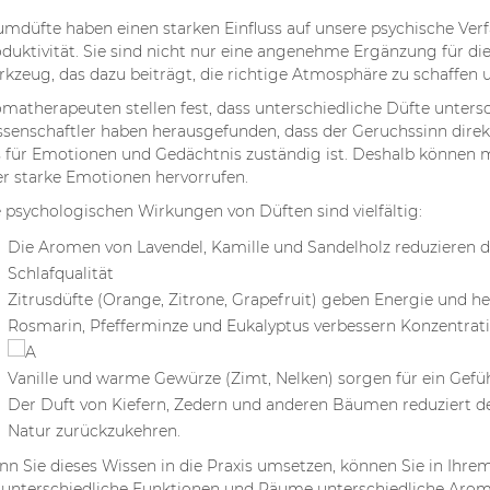
mdüfte haben einen starken Einfluss auf unsere psychische Ve
duktivität. Sie sind nicht nur eine angenehme Ergänzung für die 
kzeug, das dazu beiträgt, die richtige Atmosphäre zu schaffen u
matherapeuten stellen fest, dass unterschiedliche Düfte unters
senschaftler haben herausgefunden, dass der Geruchssinn dire
 für Emotionen und Gedächtnis zuständig ist. Deshalb können
r starke Emotionen hervorrufen.
 psychologischen Wirkungen von Düften sind vielfältig:
Die Aromen von Lavendel, Kamille und Sandelholz reduzieren d
Schlafqualität
Zitrusdüfte (Orange, Zitrone, Grapefruit) geben Energie und 
Rosmarin, Pfefferminze und Eukalyptus verbessern Konzentrat
Vanille und warme Gewürze (Zimt, Nelken) sorgen für ein Gefüh
Der Duft von Kiefern, Zedern und anderen Bäumen reduziert den
Natur zurückzukehren.
n Sie dieses Wissen in die Praxis umsetzen, können Sie in Ihre
 unterschiedliche Funktionen und Räume unterschiedliche Aro