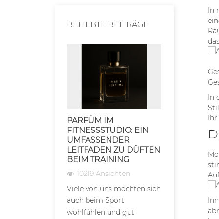
In 
ein
BELIEBTE BEITRÄGE
Rau
das
Ges
Ges
In 
Sti
Ihr
PARFÜM IM
AUFBEWA
FITNESSSTUDIO: EIN
FÜR PARF
D
UMFASSENDER
BLEIBEN 
LEITFADEN ZU DÜFTEN
LÄNGER H
Mod
BEIM TRAINING
7146 Ansi
sti
10219 Ansichten
Auf
Die Lagerbe
Viele von uns möchten sich
Parfüms sin
Inn
auch beim Sport
entscheidend
abr
wohlfühlen und gut
sich direkt a