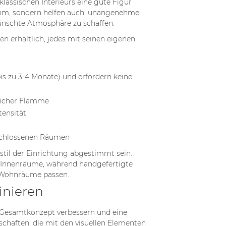
lassischen Interieurs eine gute Figur
hm, sondern helfen auch, unangenehme
Read more
ünschte Atmosphäre zu schaffen.
 erhältlich, jedes mit seinen eigenen
is zu 3-4 Monate) und erfordern keine
licher Flamme
tensität
eschlossenen Räumen
til der Einrichtung abgestimmt sein.
 Innenräume, während handgefertigte
e Wohnräume passen.
inieren
s Gesamtkonzept verbessern und eine
haften, die mit den visuellen Elementen