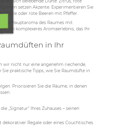
gnen sich belebende Düfte: Zitrus, rote
 Formen setzen Akzente. Experimentieren Sie
Vanille oder rote Beeren mit Pfeffer.
Sie das Hauptaroma des Raumes mit
eht ein komplexeres Aromaerlebnis, das Ihr
Raumdüften in Ihr
n wir nicht nur eine angenehm riechende,
Sie praktische Tipps, wie Sie Raumdüfte in
lgen. Priorisieren Sie die Räume, in denen
ssen:
, die „Signatur“ Ihres Zuhauses – seinen
dekorativer Regale oder eines Couchtisches