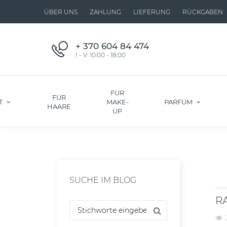
ÜBER UNS
ZAHLUNG
LIEFERUNG
RÜCKGABEN
+ 370 604 84 474
I - V: 10:00 - 18:00
FÜR
FÜR
T
MAKE-
PARFÜM
HAARE
UP
SUCHE IM BLOG
R