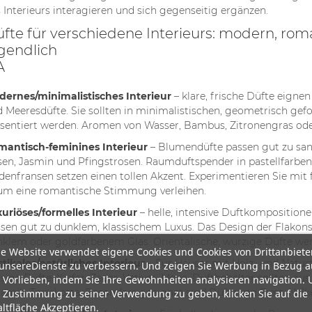
 Interieurs interagieren und sich gegenseitig ergänzen.
fte für verschiedene Interieurs: modern, roman
gendlich
ernes/minimalistisches Interieur
– klare, frische Düfte eignen
 Meeresdüfte. Sie sollten in minimalistischen, geometrisch gef
sentiert werden. Aromen von Wasser, Bambus, Zitronengras ode
antisch-feminines Interieur
– Blumendüfte passen gut zu sanf
en, Jasmin und Pfingstrosen. Raumduftspender in pastellfarben
denfransen setzen einen tollen Akzent. Experimentieren Sie mi
m eine romantische Stimmung verleihen.
uriöses/formelles Interieur
– helle, intensive Duftkomposition
sen gut zu dunklem, klassischem Luxus. Das Design der Flakons 
klem oder goldfarbenem Glas. Orientalische, würzige Düfte werd
e Website verwendet eigene Cookies und Cookies von Drittanbiete
tikales/natürliches Interieur
– Für Häuser mit Holz- und Natur
unsereDienste zu verbessern. Und zeigen Sie Werbung in Bezug a
sige Düfte: Kiefer, Zeder, Vetiver, Moos. Duftbehälter sollten aus
 Vorlieben, indem Sie Ihre Gewohnheiten analysieren navigation.
amik, Terrakotta. Besonders geeignet sind Düfte von Zimt, Nelk
 Zustimmung zu seiner Verwendung zu geben, klicken Sie auf die
ltfläche Akzeptieren.