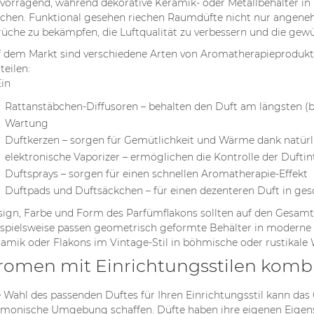
vorragend, während dekorative Keramik- oder Metallbehälter in k
Vieni juos laiko būtinu
nd...
Read more
hen. Funktional gesehen riechen Raumdüfte nicht nur angene
odos...
üche zu bekämpfen, die Luftqualität zu verbessern und die gew
Read more
 dem Markt sind verschiedene Arten von Aromatherapieprodukten
teilen:
Rattanstäbchen-Diffusoren – behalten den Duft am längsten (b
Wartung
Duftkerzen – sorgen für Gemütlichkeit und Wärme dank natür
elektronische Vaporizer – ermöglichen die Kontrolle der Duftin
Duftsprays – sorgen für einen schnellen Aromatherapie-Effekt
Duftpads und Duftsäckchen – für einen dezenteren Duft in g
ign, Farbe und Form des Parfümflakons sollten auf den Gesamts
spielsweise passen geometrisch geformte Behälter in moderne
amik oder Flakons im Vintage-Stil in böhmische oder rustikal
romen mit Einrichtungsstilen komb
 Wahl des passenden Duftes für Ihren Einrichtungsstil kann da
monische Umgebung schaffen. Düfte haben ihre eigenen Eigensc