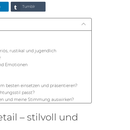
n
Tumblr
riös, rustikal und jugendlich
r
und Emotionen
 am besten einsetzen und präsentieren?
htungsstil passt?
nden und meine Stimmung auswirken?
 nachgefüllt werden?
üften als Dekoration?
il – stilvoll und