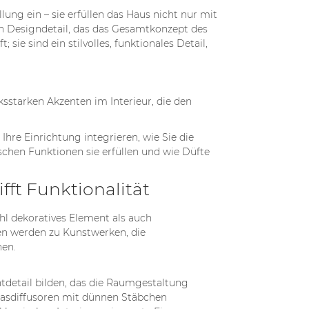
g ein – sie erfüllen das Haus nicht nur mit
 Designdetail, das das Gesamtkonzept des
e sind ein stilvolles, funktionales Detail,
sstarken Akzenten im Interieur, die den
Ihre Einrichtung integrieren, wie Sie die
chen Funktionen sie erfüllen und wie Düfte
VEPALUS
VERSCHIEDENE
OTERIMS
DUFTRICHTUNGEN:
fft Funktionalität
DIAKO
BLUMIG, HOLZIG
4228 Ansichten
l dekoratives Element als auch
chten
zen werden zu Kunstwerken, die
Die moderne Parfümerie
hen.
ne tik grožio
entführt uns in eine Welt
būdas išreikšti
voller Düfte, doch zwei
ntdetail bilden, das die Raumgestaltung
bę. Renkantis
unterschiedliche Duftstile –
Glasdiffusoren mit dünnen Stäbchen
rims, verta...
blumig und...