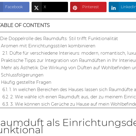
Facebook
X
Pinterest
LinkedI
TABLE OF CONTENTS
. Die Doppelrolle des Raumdufts: Stil trifft Funktionalität
. Aromen mit Einrichtungsstilen kombinieren
2.1. Düfte für verschiedene Interieurs: modern, romantisch, luxu
. Praktische Tipps zur Integration von Raumdüften in Ihr Interieu
. Mehr als Ästhetik: Die Wirkung von Düften auf Wohlbefinden 
. Schlussfolgerungen
. Häufig gestellte Fragen
6.1. 1. In welchen Bereichen des Hauses lassen sich Raumdüfte
6.2. 2. Wie wähle ich einen Raumduft aus, der zu meinem Einric
6.3. 3. Wie können sich Gerüche zu Hause auf mein Wohlbefi
6.4. 4. Wie oft sollten Raumduft-Diffusoren ausgetauscht oder
6.5. 5. Gibt es Sicherheitstipps für die Verwendung von Raumd
aumduft als Einrichtungsdeta
unktional