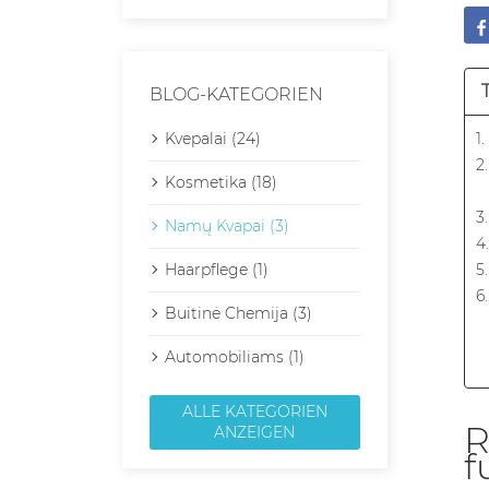
BLOG-KATEGORIEN
Kvepalai (24)
1
2
Kosmetika (18)
3
Namų Kvapai (3)
4
Haarpflege (1)
5
6
Buitinė Chemija (3)
Automobiliams (1)
ALLE KATEGORIEN
R
ANZEIGEN
f