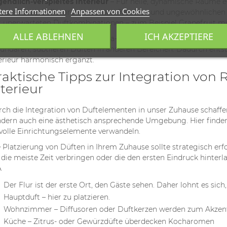
endlich-verspieltes Interieur
– Für helle, dynamische Räume ei
tere Informationen
Anpassen von Cookies
ren, Minze. Diffusoren in bunten Flaschen und ungewöhnlichen
 unerwarteten Duftkombinationen – zum Beispiel Grapefruit mit 
ALLE ABLEHNEN
ICH AKZEPTIERE
erimentieren Sie mit der Aroma-Layering-Technik – ergänzen 
undären, subtileren Düften in anderen Bereichen. Dadurch entst
erieur harmonisch ergänzt.
raktische Tipps zur Integration von 
nterieur
ch die Integration von Duftelementen in unser Zuhause schaffe
dern auch eine ästhetisch ansprechende Umgebung. Hier finden 
lvolle Einrichtungselemente verwandeln.
 Platzierung von Düften in Ihrem Zuhause sollte strategisch erfo
 die meiste Zeit verbringen oder die den ersten Eindruck hinterla
Der Flur ist der erste Ort, den Gäste sehen. Daher lohnt es sich
Hauptduft – hier zu platzieren.
Wohnzimmer – Diffusoren oder Duftkerzen werden zum Akzent 
Küche – Zitrus- oder Gewürzdüfte überdecken Kocharomen