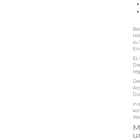
Bei
Höh
zu 
Ein
Es 
Die
reg
Der
Acc
Düf
In 
kon
Woh
M
u