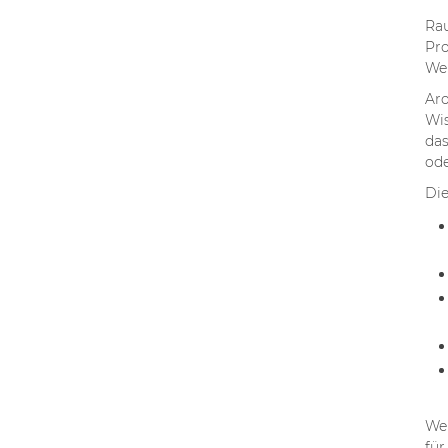
Rau
Pro
Wer
Aro
Wis
das
ode
Die
Wen
für