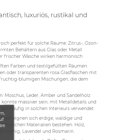
tisch, luxuriös, rustikal und
 sich perfekt für solche Räume: Zitrus-, Ozon-
ormten Behältern aus Glas oder Metall
r frischer Wäsche wirken harmonisch.
ten Farben und textilgefüllten Räumen:
en oder transparenten rosa Glasflaschen mit
t fruchtig-blumigen Mischungen, die dem
en: Moschus, Leder, Amber und Sandelholz
könnte massiver sein, mit Metalldetails und
en häufig in solchen Interieurs verwendet.
rn,
tönen eignen sich erdige, waldige und
uf
 natürlichen Materialien bestehen: Holz,
 Um
en, Honig, Lavendel und Rosmarin.