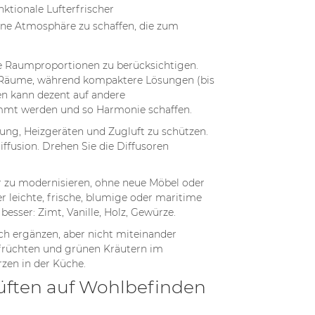
ktionale Lufterfrischer
ine Atmosphäre zu schaffen, die zum
die Raumproportionen zu berücksichtigen.
e Räume, während kompaktere Lösungen (bis
en kann dezent auf andere
immt werden und so Harmonie schaffen.
ung, Heizgeräten und Zugluft zu schützen.
iffusion. Drehen Sie die Diffusoren
eur zu modernisieren, ohne neue Möbel oder
leichte, frische, blumige oder maritime
sser: Zimt, Vanille, Holz, Gewürze.
ich ergänzen, aber nicht miteinander
sfrüchten und grünen Kräutern im
zen in der Küche.
Düften auf Wohlbefinden