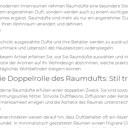
modernen Innenräumen nehmen Raumdüfte eine besondere Stellun
em angenehmen Duft, sondern werden auch zu einem wichtigen
mes ergänzt. Raumdüfte sind mehr als nur ein angenehmer Duft; si
 Ihren Wohnraum verändert und definiert.
chickt ausgewählte Düfte und ihre Behälter werden zu ausdruck
chmack und Lebensstil des Hausbesitzers widerspiegeln.
diesem Artikel erfahren Sie, wie Sie Raumdüfte auswählen und in 
listik der Aromen auf Ihr Wohndesign abstimmen, welche praktis
 tägliches Wohlbefinden steigern können.
HRUNGSBEDINGUNGEN
SIND AUGENCREMES
KOKIUS K
ÜMS – SO
WIRKLICH
RINKTIS M
ie Doppelrolle des Raumdufts: Stil tri
DÜFTE
NOTWENDIG? EIN
PAGAL ZO
ALTBAR
UMFASSENDER
ŽENKLĄ?
erne Raumdüfte erfüllen einen doppelten Zweck: Sie sind sowoh
RATGEBER
chten
4714 Ansi
mmungsvolles Mittel. Stilvolle Duftflakons, Diffusoren oder Ker
5007 Ansichten
merksamkeit erregen und die Ästhetik des Raumes unterstreic
dingungen von
Kvepalai yra 
Paakių kremai – vieni iš tų
d ein
dalis, bet ir 
enarchitekten weisen darauf hin, dass Duftbehälter oft ein Akze
kosmetikos produktų, kurie
er Aspekt, der
savo asmeny
undet. In minimalistisch gestalteten Räumen wirken filigrane 
nuolat kelia diskusijas.
uf die Qualität,
kvepalus mote