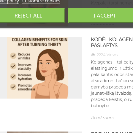
ie policy
Customize cookies
Kvepalai tarsi nemat
dar prieš mums pra
REJECT ALL
I ACCEPT
Read more
KODĖL KOLAGENA
PASLAPTYS
2224 Views
Kolagenas – tai balt
elastingumo ir užtikr
palaikantis odos st
atsiradimo. Tačiau s
gamyba pradeda mažėt
jaunatvišką išvaizdą.
pradeda keistis, o 
būtinybe.
Read more