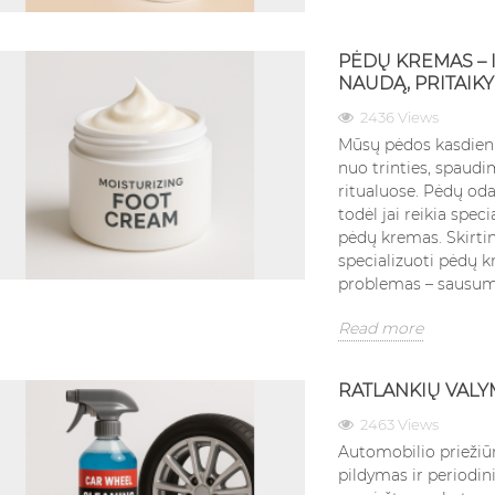
PĖDŲ KREMAS – 
NAUDĄ, PRITAIKY
2436 Views
Mūsų pėdos kasdien p
nuo trinties, spaudi
ritualuose. Pėdų oda
todėl jai reikia speci
pėdų kremas. Skirti
specializuoti pėdų k
problemas – sausumą
Read more
RATLANKIŲ VALY
2463 Views
Automobilio priežiūr
pildymas ir periodin