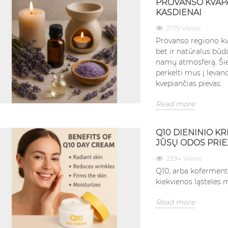
PROVANSO KVAPA
KASDIENAI
2179 Views
Provanso regiono kva
bet ir natūralus būd
namų atmosferą. Šie 
perkelti mus į levan
kvepiančias pievas.
Read more
Q10 DIENINIO K
JŪSŲ ODOS PRIE
2394 Views
Q10, arba koferment
kiekvienos ląstelės 
Read more