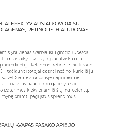
NTAI EFEKTYVIAUSIAI KOVOJA SU
OLAGENAS, RETINOLIS, HIALURONAS,
ėmis yra vienas svarbiausių grožio rūpesčių
iems išlaikyti sveiką ir jaunatvišką odą.
ų ingredientų – kolageno, retinolio, hialurono
VEPALUS
DIFFERENT SCENT
C – tačiau vartotojai dažnai nežino, kurie iš jų
OTERIMS
STYLES: FLORAL,
ir kodėl. Šiame straipsnyje nagrinėsime
DIAKO
WOODY
s, geriausias naudojimo galimybes ir
4228 views
o patarimus kiekvienam iš šių ingredientų,
s
imybę priimti pagrįstus sprendimus...
Modern perfumery
ne tik grožio
immerses us in a world of
būdas išreikšti
fragrances, but two
bę. Renkantis
distinct fragrance styles –
PALŲ KVAPAS PASAKO APIE JO
rims, verta...
floral and woody – hold a...