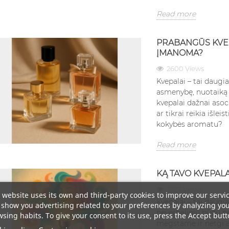
Read more
PRABANGŪS KVEPA
ĮMANOMA?
2600 Views
Kvepalai – tai daugi
asmenybę, nuotaiką
kvepalai dažnai aso
ar tikrai reikia išle
kokybės aromatu?
Read more
KĄ TAVO KVEPALA
2327 Views
 website uses its own and third-party cookies to improve our servi
Kvepalai – tai daugi
show you advertising related to your preferences by analyzing yo
neverbaliniu būdu pe
sing habits. To give your consent to its use, press the Accept butt
mėgstame ir netgi 