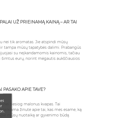
LAI UŽ PRIEINAMĄ KAINĄ – AR TAI
au nei tik aromatas. Jie atspindi mūsų
 ir tampa mūsų tapatybės dalimi. Prabangūs
cijuojasi su neįkandamomis kainomis, tačiau
isti šimtus eurų, norint mėgautis aukščiausios
I PASAKO APIE TAVE?
ces
au nei tiesiog malonus kvapas. Tai
ur
rteikiama žinutė apie tai, kas mes esame, ką
on.
apie mūsų nuotaiką ar gyvenimo būdą.