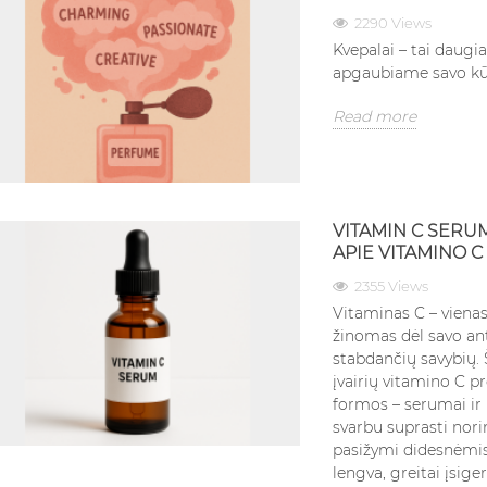
Read more
2290 Views
Read more
Kvepalai – tai daugi
apgaubiame savo kū
Read more
VITAMIN C SERUM
APIE VITAMINO 
2355 Views
Vitaminas C – vienas
žinomas dėl savo ant
stabdančių savybių. 
įvairių vitamino C p
formos – serumai ir 
svarbu suprasti nori
pasižymi didesnėmis
lengva, greitai įsiger