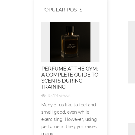
POPULAR POSTS
PERFUME AT THE GYM:
PERFUME 
A COMPLETE GUIDE TO
CONDITIO
SCENTS DURING
PRESERVE
TRAINING
FOR LONG
10219 views
7146 view
Many of us like to feel and
Perfume sto
smell good, even while
conditions a
exercising. However, using
aspect that 
perfume in the gym raises
impact on th
many...
life and scent