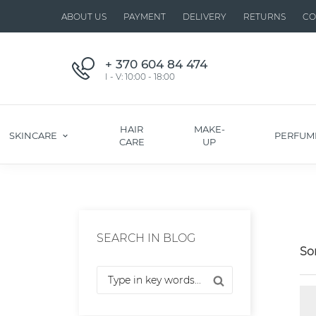
ABOUT US
PAYMENT
DELIVERY
RETURNS
CO
+ 370 604 84 474
I - V: 10:00 - 18:00
HAIR
MAKE-
SKINCARE
PERFUM
CARE
UP
SEARCH IN BLOG
Sor