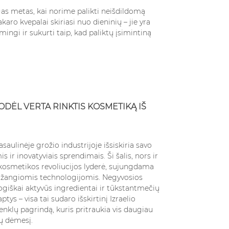
gas metas, kai norime palikti neišdildomą
karo kvepalai skiriasi nuo dieninių – jie yra
mingi ir sukurti taip, kad paliktų įsimintiną
KODĖL VERTA RINKTIS KOSMETIKĄ IŠ
saulinėje grožio industrijoje išsiskiria savo
 ir inovatyviais sprendimais. Ši šalis, nors ir
 kosmetikos revoliucijos lyderė, sujungdama
ažangiomis technologijomis. Negyvosios
logiškai aktyvūs ingredientai ir tūkstantmečių
ys – visa tai sudaro išskirtinį Izraelio
nklų pagrindą, kuris pritraukia vis daugiau
ų dėmesį.