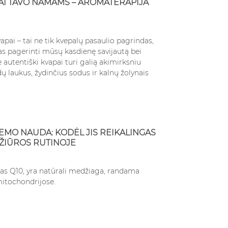
I TAVO NAMAMS – AROMATERAPIJA
pai – tai ne tik kvepalų pasaulio pagrindas,
as pagerinti mūsų kasdienę savijautą bei
autentiški kvapai turi galią akimirksniu
dų laukus, žydinčius sodus ir kalnų žolynais
REMO NAUDA: KODĖL JIS REIKALINGAS
ŽIŪROS RUTINOJE
as Q10, yra natūrali medžiaga, randama
mitochondrijose.