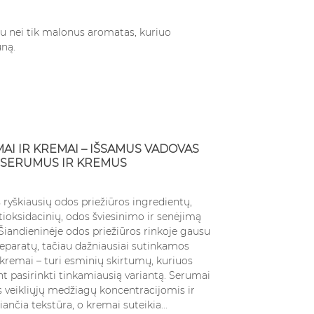
Read more
au nei tik malonus aromatas, kuriuo
ną.
AI IR KREMAI – IŠSAMUS VADOVAS
C SERUMUS IR KREMUS
 ryškiausių odos priežiūros ingredientų,
ioksidacinių, odos šviesinimo ir senėjimą
Šiandieninėje odos priežiūros rinkoje gausu
reparatų, tačiau dažniausiai sutinkamos
kremai – turi esminių skirtumų, kuriuos
nt pasirinkti tinkamiausią variantą. Serumai
 veikliųjų medžiagų koncentracijomis ir
iančia tekstūra, o kremai suteikia...