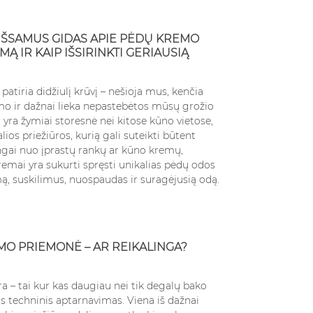
IŠSAMUS GIDAS APIE PĖDŲ KREMO
MĄ IR KAIP IŠSIRINKTI GERIAUSIĄ
atiria didžiulį krūvį – nešioja mus, kenčia
mo ir dažnai lieka nepastebėtos mūsų grožio
 yra žymiai storesnė nei kitose kūno vietose,
alios priežiūros, kurią gali suteikti būtent
ngai nuo įprastų rankų ar kūno kremų,
remai yra sukurti spręsti unikalias pėdų odos
, suskilimus, nuospaudas ir suragėjusią odą.
MO PRIEMONĖ – AR REIKALINGA?
a – tai kur kas daugiau nei tik degalų bako
is techninis aptarnavimas. Viena iš dažnai