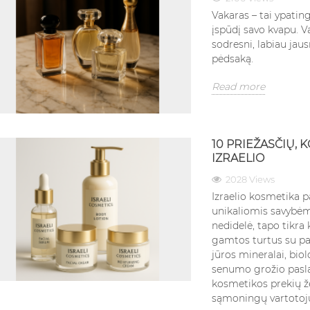
Vakaras – tai ypatin
įspūdį savo kvapu. Va
sodresni, labiau jaus
pėdsaką.
Read more
10 PRIEŽASČIŲ, 
IZRAELIO
2028 Views
Izraelio kosmetika pa
unikaliomis savybėmis
nedidelė, tapo tikra
gamtos turtus su p
jūros mineralai, bio
senumo grožio paslapt
kosmetikos prekių že
sąmoningų vartotoj