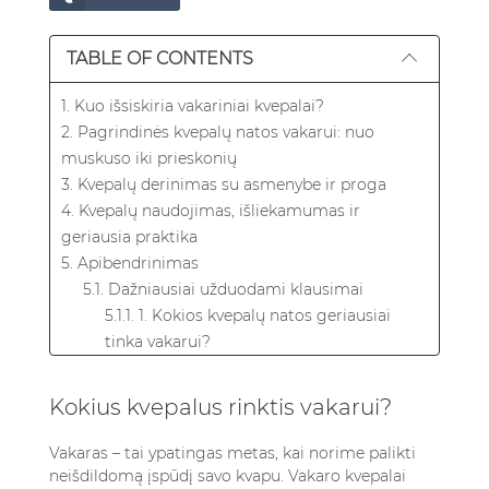
TABLE OF CONTENTS
1. Kuo išsiskiria vakariniai kvepalai?
2. Pagrindinės kvepalų natos vakarui: nuo
muskuso iki prieskonių
3. Kvepalų derinimas su asmenybe ir proga
4. Kvepalų naudojimas, išliekamumas ir
geriausia praktika
5. Apibendrinimas
5.1. Dažniausiai užduodami klausimai
5.1.1. 1. Kokios kvepalų natos geriausiai
tinka vakarui?
5.1.2. 2. Ar vakaro kvepalams geriau rinktis
Eau de Parfum ar Parfum?
Kokius kvepalus rinktis vakarui?
5.1.3. 3. Kaip pailginti kvepalų išliekamumą
vakaro renginiams?
Vakaras – tai ypatingas metas, kai norime palikti
5.1.4. 4. Kaip išsirinkti vakarinius kvepalus
neišdildomą įspūdį savo kvapu. Vakaro kvepalai