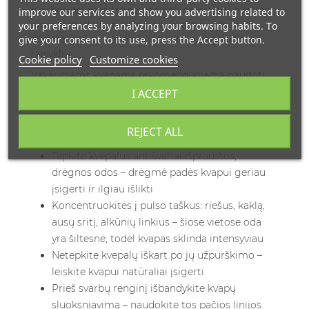
svarbus nei pats kvapo pasirinkimas. Kad vakarinis
improve our services and show you advertising related to
aromatas išliktų ryškus visą vakarą ir sukurtų
your preferences by analyzing your browsing habits. To
give your consent to its use, press the Accept button.
norimą įspūdį, svarbu laikytis kelių pagrindinių
taisyklių.
Cookie policy
Customize cookies
Vakariniams kvapams rekomenduojama naudoti
parfumuotą vandenį arba gryną parfumą dėl jų
I ACCEPT
ilgesnio išliekamumo. Štai keletas praktinių
patarimų, kaip maksimaliai išnaudoti vakarinius
REJECT ALL
kvepalus:
Tepkite kvepalus ant švariai išpraustos,
drėgnos odos – drėgmė padės kvapui geriau
įsigerti ir ilgiau išlikti
Koncentruokitės į pulso taškus: riešus, kaklą,
ausų sritį, alkūnių linkius – šiose vietose oda
yra šiltesnė, todėl kvapas sklinda intensyviau
Netepkite kvepalų iškart po jų užpurškimo –
leiskite kvapui natūraliai įsigerti
Prieš svarbų renginį išbandykite kvapų
sluoksniavimą – naudokite tos pačios linijos