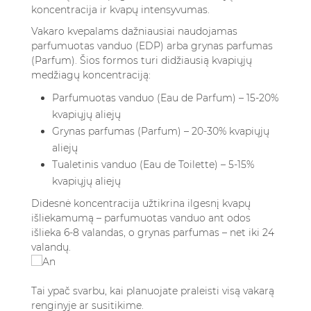
koncentracija ir kvapų intensyvumas.
Vakaro kvepalams dažniausiai naudojamas
parfumuotas vanduo (EDP) arba grynas parfumas
(Parfum). Šios formos turi didžiausią kvapiųjų
medžiagų koncentraciją:
Parfumuotas vanduo (Eau de Parfum) – 15-20%
kvapiųjų aliejų
Grynas parfumas (Parfum) – 20-30% kvapiųjų
aliejų
Tualetinis vanduo (Eau de Toilette) – 5-15%
kvapiųjų aliejų
Didesnė koncentracija užtikrina ilgesnį kvapų
išliekamumą – parfumuotas vanduo ant odos
išlieka 6-8 valandas, o grynas parfumas – net iki 24
valandų.
Tai ypač svarbu, kai planuojate praleisti visą vakarą
renginyje ar susitikime.