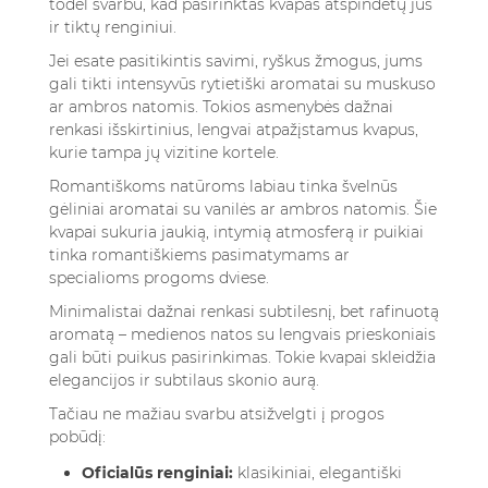
todėl svarbu, kad pasirinktas kvapas atspindėtų jus
ir tiktų renginiui.
Jei esate pasitikintis savimi, ryškus žmogus, jums
gali tikti intensyvūs rytietiški aromatai su muskuso
ar ambros natomis. Tokios asmenybės dažnai
renkasi išskirtinius, lengvai atpažįstamus kvapus,
kurie tampa jų vizitine kortele.
Romantiškoms natūroms labiau tinka švelnūs
gėliniai aromatai su vanilės ar ambros natomis. Šie
kvapai sukuria jaukią, intymią atmosferą ir puikiai
tinka romantiškiems pasimatymams ar
specialioms progoms dviese.
Minimalistai dažnai renkasi subtilesnį, bet rafinuotą
aromatą – medienos natos su lengvais prieskoniais
gali būti puikus pasirinkimas. Tokie kvapai skleidžia
elegancijos ir subtilaus skonio aurą.
Tačiau ne mažiau svarbu atsižvelgti į progos
pobūdį:
Oficialūs renginiai:
klasikiniai, elegantiški