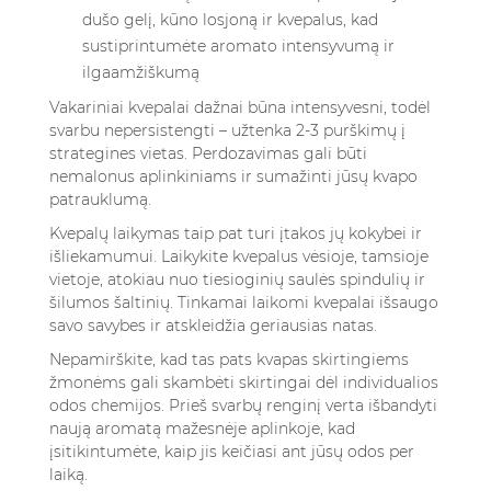
dušo gelį, kūno losjoną ir kvepalus, kad
sustiprintumėte aromato intensyvumą ir
ilgaamžiškumą
Vakariniai kvepalai dažnai būna intensyvesni, todėl
svarbu nepersistengti – užtenka 2-3 purškimų į
strategines vietas. Perdozavimas gali būti
nemalonus aplinkiniams ir sumažinti jūsų kvapo
patrauklumą.
Kvepalų laikymas taip pat turi įtakos jų kokybei ir
išliekamumui. Laikykite kvepalus vėsioje, tamsioje
vietoje, atokiau nuo tiesioginių saulės spindulių ir
šilumos šaltinių. Tinkamai laikomi kvepalai išsaugo
savo savybes ir atskleidžia geriausias natas.
Nepamirškite, kad tas pats kvapas skirtingiems
žmonėms gali skambėti skirtingai dėl individualios
odos chemijos. Prieš svarbų renginį verta išbandyti
naują aromatą mažesnėje aplinkoje, kad
įsitikintumėte, kaip jis keičiasi ant jūsų odos per
laiką.