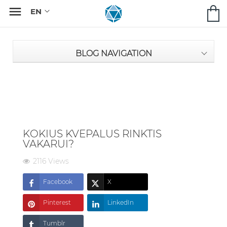

BLOG NAVIGATION
KOKIUS KVEPALUS RINKTIS
VAKARUI?
2116 Views
Facebook
X
Pinterest
LinkedIn
Tumblr