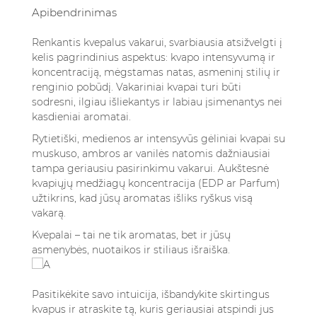
Apibendrinimas
Renkantis kvepalus vakarui, svarbiausia atsižvelgti į
kelis pagrindinius aspektus: kvapo intensyvumą ir
koncentraciją, mėgstamas natas, asmeninį stilių ir
renginio pobūdį. Vakariniai kvapai turi būti
sodresni, ilgiau išliekantys ir labiau įsimenantys nei
kasdieniai aromatai.
Rytietiški, medienos ar intensyvūs gėliniai kvapai su
muskuso, ambros ar vanilės natomis dažniausiai
tampa geriausiu pasirinkimu vakarui. Aukštesnė
kvapiųjų medžiagų koncentracija (EDP ar Parfum)
užtikrins, kad jūsų aromatas išliks ryškus visą
vakarą.
Kvepalai – tai ne tik aromatas, bet ir jūsų
asmenybės, nuotaikos ir stiliaus išraiška.
Pasitikėkite savo intuicija, išbandykite skirtingus
kvapus ir atraskite tą, kuris geriausiai atspindi jus