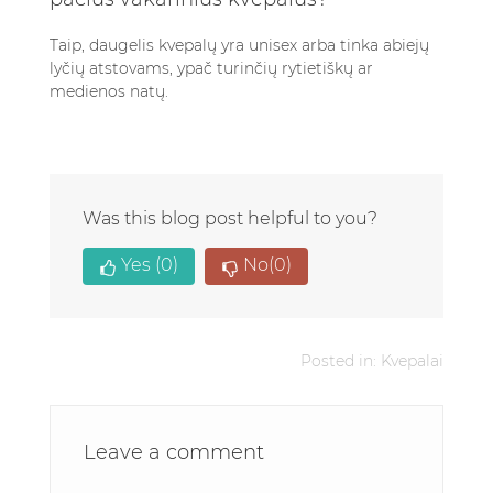
Taip, daugelis kvepalų yra unisex arba tinka abiejų
lyčių atstovams, ypač turinčių rytietiškų ar
medienos natų.
Was this blog post helpful to you?
Yes
(0)
No
(0)
Posted in:
Kvepalai
Leave a comment