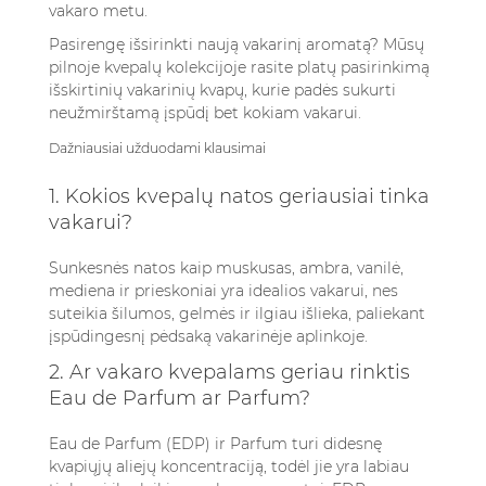
vakaro metu.
Pasirengę išsirinkti naują vakarinį aromatą?
Mūsų
pilnoje kvepalų kolekcijoje
rasite platų pasirinkimą
išskirtinių vakarinių kvapų, kurie padės sukurti
neužmirštamą įspūdį bet kokiam vakarui.
Dažniausiai užduodami klausimai
1. Kokios kvepalų natos geriausiai tinka
vakarui?
Sunkesnės natos kaip muskusas, ambra, vanilė,
mediena ir prieskoniai yra idealios vakarui, nes
suteikia šilumos, gelmės ir ilgiau išlieka, paliekant
įspūdingesnį pėdsaką vakarinėje aplinkoje.
2. Ar vakaro kvepalams geriau rinktis
Eau de Parfum ar Parfum?
Eau de Parfum (EDP) ir Parfum turi didesnę
kvapiųjų aliejų koncentraciją, todėl jie yra labiau