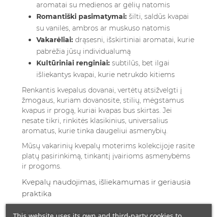
aromatai su medienos ar gėlių natomis
Romantiški pasimatymai:
šilti, saldūs kvapai
su vanilės, ambros ar muskuso natomis
Vakarėliai:
drąsesni, išskirtiniai aromatai, kurie
pabrėžia jūsų individualumą
Kultūriniai renginiai:
subtilūs, bet ilgai
išliekantys kvapai, kurie netrukdo kitiems
Renkantis kvepalus dovanai, vertėtų atsižvelgti į
žmogaus, kuriam dovanosite, stilių, mėgstamus
kvapus ir progą, kuriai kvapas bus skirtas. Jei
nesate tikri, rinkitės klasikinius, universalius
aromatus, kurie tinka daugeliui asmenybių.
Mūsų vakarinių kvepalų moterims kolekcijoje
rasite
platų pasirinkimą, tinkantį įvairioms asmenybėms
ir progoms.
Kvepalų naudojimas, išliekamumas ir geriausia
praktika
Tinkamas kvepalų naudojimas yra ne mažiau
This website uses its own and third-party cookies to