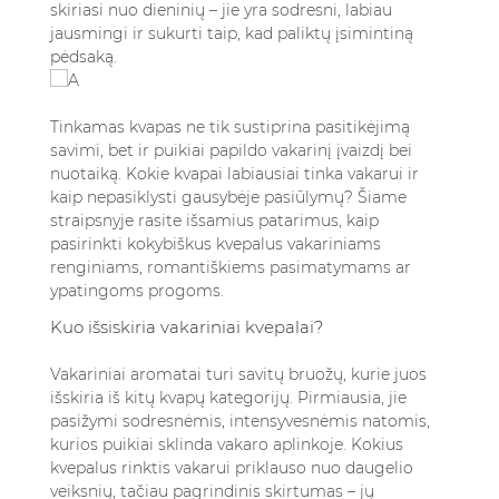
skiriasi nuo dieninių – jie yra sodresni, labiau
dovanai?
jausmingi ir sukurti taip, kad paliktų įsimintiną
5.1.5. 5. Ar vyrai ir moterys gali naudoti
pėdsaką.
tuos pačius vakarinius kvepalus?
Tinkamas kvapas ne tik sustiprina pasitikėjimą
savimi, bet ir puikiai papildo vakarinį įvaizdį bei
nuotaiką. Kokie kvapai labiausiai tinka vakarui ir
kaip nepasiklysti gausybėje pasiūlymų? Šiame
straipsnyje rasite išsamius patarimus, kaip
pasirinkti kokybiškus kvepalus
vakariniams
renginiams, romantiškiems pasimatymams ar
ypatingoms progoms.
Kuo išsiskiria vakariniai kvepalai?
Vakariniai aromatai turi savitų bruožų, kurie juos
išskiria iš kitų kvapų kategorijų. Pirmiausia, jie
pasižymi sodresnėmis, intensyvesnėmis natomis,
kurios puikiai sklinda vakaro aplinkoje. Kokius
kvepalus rinktis vakarui priklauso nuo daugelio
veiksnių, tačiau pagrindinis skirtumas – jų