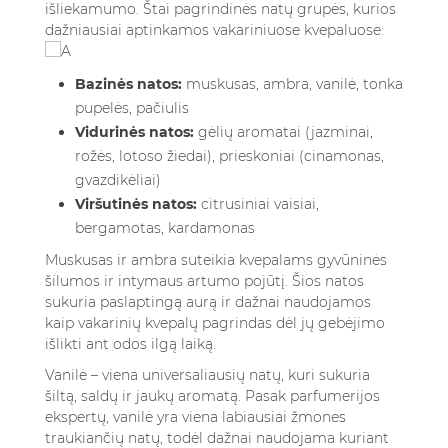
išliekamumo. Štai pagrindinės natų grupės, kurios
dažniausiai aptinkamos vakariniuose kvepaluose:
Bazinės natos:
muskusas, ambra, vanilė, tonka
pupelės, pačiulis
Vidurinės natos:
gėlių aromatai (jazminai,
rožės, lotoso žiedai), prieskoniai (cinamonas,
gvazdikėliai)
Viršutinės natos:
citrusiniai vaisiai,
bergamotas, kardamonas
Muskusas ir ambra suteikia kvepalams gyvūninės
šilumos ir intymaus artumo pojūtį. Šios natos
sukuria paslaptingą aurą ir dažnai naudojamos
kaip vakarinių kvepalų pagrindas dėl jų gebėjimo
išlikti ant odos ilgą laiką.
Vanilė – viena universaliausių natų, kuri sukuria
šiltą, saldų ir jaukų aromatą. Pasak parfumerijos
ekspertų, vanilė yra viena labiausiai žmones
traukiančių natų, todėl dažnai naudojama kuriant