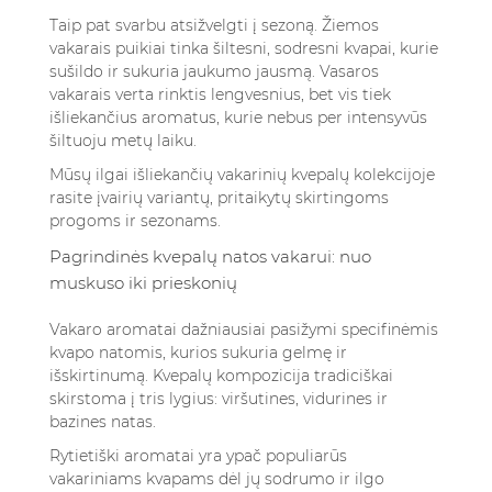
Taip pat svarbu atsižvelgti į sezoną. Žiemos
vakarais puikiai tinka šiltesni, sodresni kvapai, kurie
sušildo ir sukuria jaukumo jausmą. Vasaros
vakarais verta rinktis lengvesnius, bet vis tiek
išliekančius aromatus, kurie nebus per intensyvūs
šiltuoju metų laiku.
Mūsų ilgai išliekančių vakarinių kvepalų kolekcijoje
rasite įvairių variantų, pritaikytų skirtingoms
progoms ir sezonams.
Pagrindinės kvepalų natos vakarui: nuo
muskuso iki prieskonių
Vakaro aromatai dažniausiai pasižymi specifinėmis
kvapo natomis, kurios sukuria gelmę ir
išskirtinumą. Kvepalų kompozicija tradiciškai
skirstoma į tris lygius: viršutines, vidurines ir
bazines natas.
Rytietiški aromatai yra ypač populiarūs
vakariniams kvapams dėl jų sodrumo ir ilgo