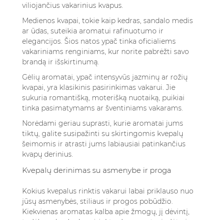
viliojančius vakarinius kvapus.
Medienos kvapai, tokie kaip kedras, sandalo medis
ar ūdas, suteikia aromatui rafinuotumo ir
elegancijos. Šios natos ypač tinka oficialiems
vakariniams renginiams, kur norite pabrėžti savo
brandą ir išskirtinumą.
Gėlių aromatai, ypač intensyvūs jazminų ar rožių
kvapai, yra klasikinis pasirinkimas vakarui. Jie
sukuria romantišką, moterišką nuotaiką, puikiai
tinka pasimatymams ar šventiniams vakarams.
Norėdami geriau suprasti, kurie aromatai jums
tiktų, galite
susipažinti su skirtingomis kvepalų
šeimomis
ir atrasti jums labiausiai patinkančius
kvapų derinius.
Kvepalų derinimas su asmenybe ir proga
Kokius kvepalus rinktis vakarui labai priklauso nuo
jūsų asmenybės, stiliaus ir progos pobūdžio.
Kiekvienas aromatas kalba apie žmogų, jį dėvintį,