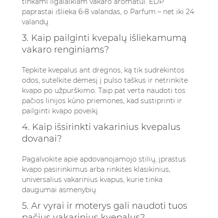
tinkami ilgalaikiam vakaro aromatui. EDP
paprastai išlieka 6-8 valandas, o Parfum – net iki 24
valandų.
3. Kaip pailginti kvepalų išliekamumą
vakaro renginiams?
Tepkite kvepalus ant drėgnos, ką tik sudrėkintos
odos, sutelkite dėmesį į pulso taškus ir netrinkite
kvapo po užpurškimo. Taip pat verta naudoti tos
pačios linijos kūno priemones, kad sustiprinti ir
pailginti kvapo poveikį.
4. Kaip išsirinkti vakarinius kvepalus
dovanai?
Pagalvokite apie apdovanojamojo stilių, įprastus
kvapo pasirinkimus arba rinkitės klasikinius,
universalius vakarinius kvapus, kurie tinka
daugumai asmenybių.
5. Ar vyrai ir moterys gali naudoti tuos
pačius vakarinius kvepalus?