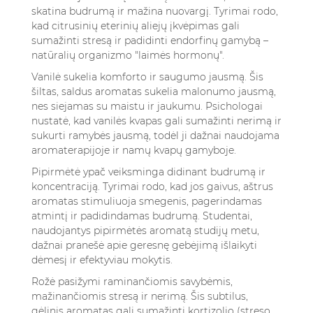
skatina budrumą ir mažina nuovargį. Tyrimai rodo,
kad citrusinių eterinių aliejų įkvėpimas gali
sumažinti stresą ir padidinti endorfinų gamybą –
natūralių organizmo "laimės hormonų".
Vanilė sukelia komforto ir saugumo jausmą. Šis
šiltas, saldus aromatas sukelia malonumo jausmą,
nes siejamas su maistu ir jaukumu. Psichologai
nustatė, kad vanilės kvapas gali sumažinti nerimą ir
sukurti ramybės jausmą, todėl ji dažnai naudojama
aromaterapijoje ir namų kvapų gamyboje.
Pipirmėtė ypač veiksminga didinant budrumą ir
koncentraciją. Tyrimai rodo, kad jos gaivus, aštrus
aromatas stimuliuoja smegenis, pagerindamas
atmintį ir padidindamas budrumą. Studentai,
naudojantys pipirmėtės aromatą studijų metu,
dažnai pranešė apie geresnę gebėjimą išlaikyti
dėmesį ir efektyviau mokytis.
Rožė pasižymi raminančiomis savybėmis,
mažinančiomis stresą ir nerimą. Šis subtilus,
gėlinis aromatas gali sumažinti kortizolio (streso