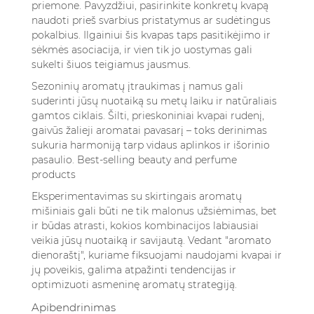
priemone. Pavyzdžiui, pasirinkite konkretų kvapą
naudoti prieš svarbius pristatymus ar sudėtingus
pokalbius. Ilgainiui šis kvapas taps pasitikėjimo ir
sėkmės asociacija, ir vien tik jo uostymas gali
sukelti šiuos teigiamus jausmus.
Sezoninių aromatų įtraukimas į namus gali
suderinti jūsų nuotaiką su metų laiku ir natūraliais
gamtos ciklais. Šilti, prieskoniniai kvapai rudenį,
gaivūs žalieji aromatai pavasarį – toks derinimas
sukuria harmoniją tarp vidaus aplinkos ir išorinio
pasaulio.
Best-selling beauty and perfume
products
Eksperimentavimas su skirtingais aromatų
mišiniais gali būti ne tik malonus užsiėmimas, bet
ir būdas atrasti, kokios kombinacijos labiausiai
veikia jūsų nuotaiką ir savijautą. Vedant "aromato
dienoraštį", kuriame fiksuojami naudojami kvapai ir
jų poveikis, galima atpažinti tendencijas ir
optimizuoti asmeninę aromatų strategiją.
Apibendrinimas