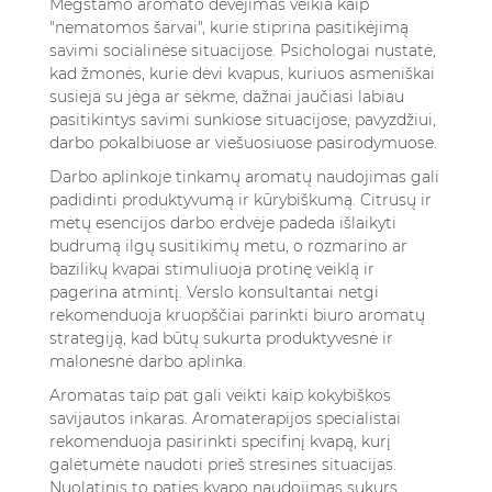
Mėgstamo aromato dėvėjimas veikia kaip
"nematomos šarvai", kurie stiprina pasitikėjimą
savimi socialinėse situacijose. Psichologai nustatė,
kad žmonės, kurie dėvi kvapus, kuriuos asmeniškai
susieja su jėga ar sėkme, dažnai jaučiasi labiau
pasitikintys savimi sunkiose situacijose, pavyzdžiui,
darbo pokalbiuose ar viešuosiuose pasirodymuose.
Darbo aplinkoje tinkamų aromatų naudojimas gali
padidinti produktyvumą ir kūrybiškumą. Citrusų ir
mėtų esencijos darbo erdvėje padeda išlaikyti
budrumą ilgų susitikimų metu, o rozmarino ar
bazilikų kvapai stimuliuoja protinę veiklą ir
pagerina atmintį. Verslo konsultantai netgi
rekomenduoja kruopščiai parinkti biuro aromatų
strategiją, kad būtų sukurta produktyvesnė ir
malonesnė darbo aplinka.
Aromatas taip pat gali veikti kaip kokybiškos
savijautos inkaras. Aromaterapijos specialistai
rekomenduoja pasirinkti specifinį kvapą, kurį
galėtumėte naudoti prieš stresines situacijas.
Nuolatinis to paties kvapo naudojimas sukurs