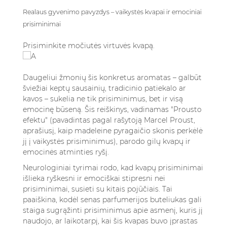
Realaus gyvenimo pavyzdys – vaikystės kvapai ir emociniai
prisiminimai
Prisiminkite močiutės virtuvės kvapą.
Daugeliui žmonių šis konkretus aromatas – galbūt
šviežiai keptų sausainių, tradicinio patiekalo ar
kavos – sukelia ne tik prisiminimus, bet ir visą
emocinę būseną. Šis reiškinys, vadinamas "Prousto
efektu" (pavadintas pagal rašytoją Marcel Proust,
aprašiusį, kaip madeleine pyragaičio skonis perkėlė
jį į vaikystės prisiminimus), parodo gilų kvapų ir
emocinės atminties ryšį.
Neurologiniai tyrimai rodo, kad kvapų prisiminimai
išlieka ryškesni ir emociškai stipresni nei
prisiminimai, susieti su kitais pojūčiais. Tai
paaiškina, kodėl senas parfumerijos buteliukas gali
staiga sugrąžinti prisiminimus apie asmenį, kuris jį
naudojo, ar laikotarpį, kai šis kvapas buvo įprastas