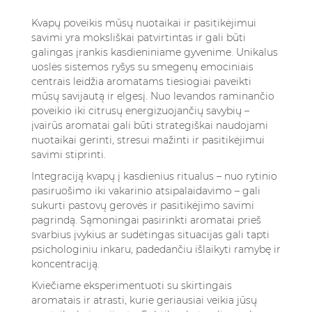
Kvapų poveikis mūsų nuotaikai ir pasitikėjimui
savimi yra moksliškai patvirtintas ir gali būti
galingas įrankis kasdieniniame gyvenime. Unikalus
uoslės sistemos ryšys su smegenų emociniais
centrais leidžia aromatams tiesiogiai paveikti
mūsų savijautą ir elgesį. Nuo levandos raminančio
poveikio iki citrusų energizuojančių savybių –
įvairūs aromatai gali būti strategiškai naudojami
nuotaikai gerinti, stresui mažinti ir pasitikėjimui
savimi stiprinti.
Integraciją kvapų į kasdienius ritualus – nuo rytinio
pasiruošimo iki vakarinio atsipalaidavimo – gali
sukurti pastovų gerovės ir pasitikėjimo savimi
pagrindą. Sąmoningai pasirinkti aromatai prieš
svarbius įvykius ar sudėtingas situacijas gali tapti
psichologiniu inkaru, padedančiu išlaikyti ramybę ir
koncentraciją.
Kviečiame eksperimentuoti su skirtingais
aromatais ir atrasti, kurie geriausiai veikia jūsų