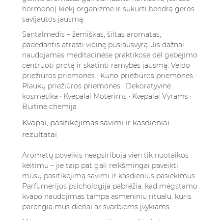
hormono) kiekį organizme ir sukurti bendrą geros
savijautos jausmą.
Santalmedis – žemiškas, šiltas aromatas,
padedantis atrasti vidinę pusiausvyrą. Jis dažnai
naudojamas meditacinėse praktikose dėl gebėjimo
centruoti protą ir skatinti ramybės jausmą.
Veido
priežiūros priemonės · Kūno priežiūros priemonės ·
Plaukų priežiūros priemonės · Dekoratyvinė
kosmetika · Kvepalai Moterims · Kvepalai Vyrams ·
Buitinė chemija.
Kvapai, pasitikėjimas savimi ir kasdieniai
rezultatai
Aromatų poveikis neapsiriboja vien tik nuotaikos
keitimu – jie taip pat gali reikšmingai paveikti
mūsų pasitikėjimą savimi ir kasdienius pasiekimus.
Parfumerijos psichologija pabrėžia, kad mėgstamo
kvapo naudojimas tampa asmeniniu ritualu, kuris
parengia mus dienai ar svarbiems įvykiams.