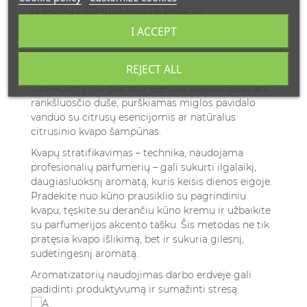
praktinių patarimų, kaip tai padaryti.
I ACCEPT
Rytinio ritualo sukūrimas su kvapais gali nustatyti
teigiamą toną visai dienai. Pradėkite dieną su
energizuojančiais citrusų, mėtų ar rozmarino
REJECT ALL
kvapais, kurie natūraliai stimuliuoja budrumą ir
sutelktumą. Tai gali būti eterinio aliejaus lašas ant
rankšluosčio duše, purškiamas miglos pavidalo
vanduo su citrusų esencijomis ar natūralus
citrusinio kvapo šampūnas.
Kvapų stratifikavimas – technika, naudojama
profesionalių parfumerių – gali sukurti ilgalaikį,
daugiasluoksnį aromatą, kuris keisis dienos eigoje.
Pradėkite nuo kūno prausiklio su pagrindiniu
kvapu, tęskite su derančiu kūno kremu ir užbaikite
su parfumerijos akcento tašku. Šis metodas ne tik
pratęsia kvapo išlikimą, bet ir sukuria gilesnį,
sudėtingesnį aromatą.
Aromatizatorių naudojimas darbo erdvėje gali
padidinti produktyvumą ir sumažinti stresą.