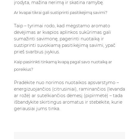
įrodyta, mažina nerimą ir skatina ramybę.
Ar kvapai tikrai gali sustiprinti pasitikėjimą savimi?
Taip – tyrimai rodo, kad mėgstamo aromato
dėvėjimas ar kvapios aplinkos sukūrimas gali
sumažinti savimonę, pagerinti nuotaiką ir
sustiprinti suvokiamą pasitikėjimą savimi, ypač
prieš svarbius įvykius.
Kaip pasirinkti tinkamą kvapą pagal savo nuotaiką ar
poreikius?
Pradėkite nuo norimos nuotaikos apsvarstymo –
energizuojančios (citrusiniai), raminančios (levanda
ar rožė) ar sutelkiančios dėmesį (pipirmėtė) – tada
išbandykite skirtingus aromatus ir stebėkite, kurie
geriausiai jums tinka.