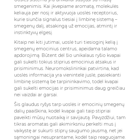
smegenimis. Kai įkvepiame aromatą, molekulės
keliauja per nosį ir aktyvuoja uoslės receptorius,
kurie siunčia signalus tiesiai į limbinę sistemą –
smegenų dalį, atsakingą už emocijas, atmintį ir
instinktyvų elgesį.
Kitaip nei kiti jutimai, uoslė turi tiesioginį kelią į
smegenų emocinius centrus, apeidama talamo
apdorojimą. Būtent dėl šio unikalaus ryšio kvapai
gali sukelti tokius stiprius emocinius atsakus ir
prisiminimus. Neuromokslininkai patvirtina, kad
uoslės informacija yra vienintelė juslė, pasiekianti
limbinę sistemą be tarpininkavimo, todėl kvapai
gali sukelti emocijas ir prisiminimus daug greičiau
nei vaizdai ar garsai.
Šis glaudus ryšys tarp uoslės ir emocinių smegenų
dalių paaiškina, kodėl kvapai gali taip stipriai
paveikti mūsų nuotaiką ir savijautą. Pavyzdžiui, tam
tikras aromatas gali akimirksniu perkelti mus į
vaikystę ar sukurti stiprų saugumo jausmą, net jei
sąmoningai nesuprantame, kodėl taip reaguojame.