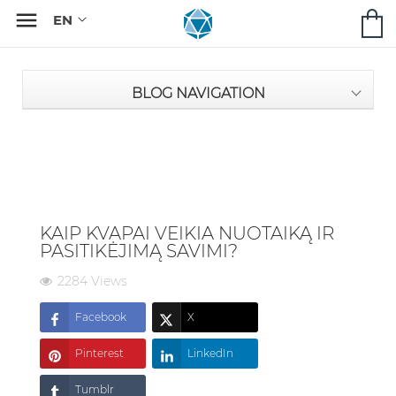

BLOG NAVIGATION
KAIP KVAPAI VEIKIA NUOTAIKĄ IR
PASITIKĖJIMĄ SAVIMI?
2284 Views
Facebook
X
Pinterest
LinkedIn
Tumblr