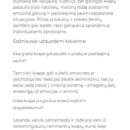
nuotaiką bei savijautą. Subtilus, bet galingas kvapų
pasaulis siūlo natūralų, malonų būdą sustiprinti
emocinę gerovę ir pasitikėjimą savimi kasdienėse
situacijose.
Pilnas produktų ir prekės ženklų
portfelis
gali padėti rasti geriausius sprendimus
individualiems poreikiams.
Dažniausiai užduodami klausimai
Kaip greitai kvapai gali paveikti nuotaiką ar pasitikėjimą
savimi?
Tam tikri kvapai gali sukelti emocines ar
psichologines reakcijas beveik akimirksniu, nes jų
keliai veda tiesiai į limbinę sistemą – smegenų dalį,
atsakingą už emocijas ir atmintį.
Kokie kvapai yra geriausi stresui mažinti ir
atsipalaidavimui?
Levanda, vanilė, santalmedis ir rožė yra vieni iš
veiksmingiausių raminančių kvapų, kurie, kaip