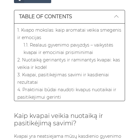
TABLE OF CONTENTS
1. Kvapo mokslas: kaip aromatai veikia smegenis
ir emocijas
1.1. Realaus gyvenimo pavyzdys – vaikystės
kvapai ir emociniai prisiminimai
2. Nuotaiką gerinantys ir raminantys kvapai: kas
veikia ir kodėl
3. Kvapai, pasitikėjimas savimi ir kasdieniai
rezultatai
4. Praktiniai būdai naudoti kvapus nuotaikai ir
pasitikėjimui gerinti
5. Apibendrinimas
6. Dažniausiai užduodami klausimai
Kaip kvapai veikia nuotaiką ir
6.1. Kaip greitai kvapai gali paveikti nuotaiką
pasitikėjimą savimi?
ar pasitikėjimą savimi?
6.2. Kokie kvapai yra geriausi stresui mažinti
Kvapai yra neatsiejama mūsų kasdienio gyvenimo