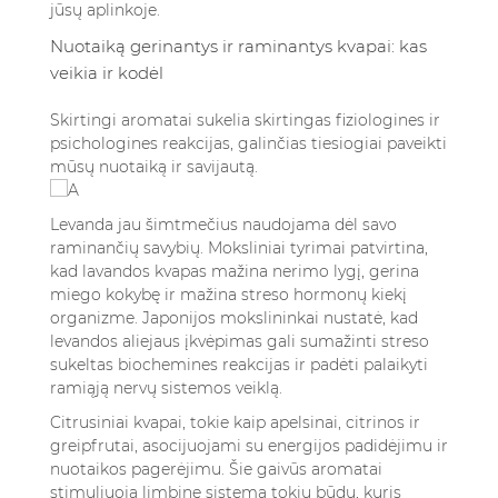
jūsų aplinkoje.
Nuotaiką gerinantys ir raminantys kvapai: kas
veikia ir kodėl
Skirtingi aromatai sukelia skirtingas fiziologines ir
psichologines reakcijas, galinčias tiesiogiai paveikti
mūsų nuotaiką ir savijautą.
Levanda jau šimtmečius naudojama dėl savo
raminančių savybių. Moksliniai tyrimai patvirtina,
kad lavandos kvapas mažina nerimo lygį, gerina
miego kokybę ir mažina streso hormonų kiekį
organizme. Japonijos mokslininkai nustatė, kad
levandos aliejaus įkvėpimas gali sumažinti streso
sukeltas biochemines reakcijas ir padėti palaikyti
ramiąją nervų sistemos veiklą.
Citrusiniai kvapai, tokie kaip apelsinai, citrinos ir
greipfrutai, asocijuojami su energijos padidėjimu ir
nuotaikos pagerėjimu. Šie gaivūs aromatai
stimuliuoja limbinę sistemą tokiu būdu, kuris