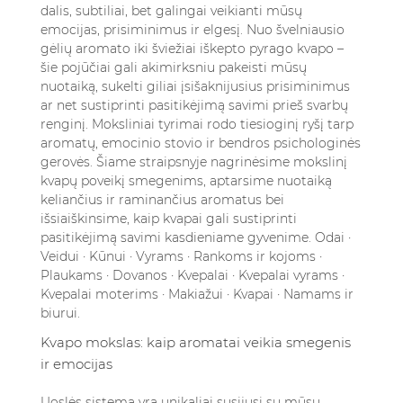
ir atsipalaidavimui?
dalis, subtiliai, bet galingai veikianti mūsų
emocijas, prisiminimus ir elgesį. Nuo švelniausio
6.3. Ar kvapai tikrai gali sustiprinti
gėlių aromato iki šviežiai iškepto pyrago kvapo –
pasitikėjimą savimi?
šie pojūčiai gali akimirksniu pakeisti mūsų
6.4. Kaip pasirinkti tinkamą kvapą pagal savo
nuotaiką, sukelti giliai įsišaknijusius prisiminimus
nuotaiką ar poreikius?
ar net sustiprinti pasitikėjimą savimi prieš svarbų
renginį. Moksliniai tyrimai rodo tiesioginį ryšį tarp
aromatų, emocinio stovio ir bendros psichologinės
gerovės. Šiame straipsnyje nagrinėsime mokslinį
kvapų poveikį smegenims, aptarsime nuotaiką
keliančius ir raminančius aromatus bei
išsiaiškinsime, kaip kvapai gali sustiprinti
pasitikėjimą savimi kasdieniame gyvenime.
Odai ·
Veidui · Kūnui · Vyrams · Rankoms ir kojoms ·
Plaukams · Dovanos · Kvepalai · Kvepalai vyrams ·
Kvepalai moterims · Makiažui · Kvapai · Namams ir
biurui.
Kvapo mokslas: kaip aromatai veikia smegenis
ir emocijas
Uoslės sistema yra unikaliai susijusi su mūsų