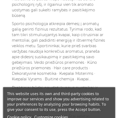
psichologinį ryšį, ir ilgainiui vien tik aromato
uostymas gali sukelti ramybės ir pasitikėjimo
būseną.
Sporto psichologija atkreipia dėmesį į aromatų
galią gerinti fizinius rezultatus. Tyrimai rodo, kad
tam tikri stimuliuojantys kvapai, kaip citrusiniai ar
mentoliai, gali padidinti energiją ir ištvermę fizinės
veiklos metu. Sportininkai, kurie prieš svarbias
varžybas naudoja konkrečius aromatus, praneša
apie didesnį susikaupimą ir pasitikėjimą savo
gebėjimais.
Veido priežiūros priemonės · Kūno
priežiūros priemonės · Hair care products ·
Dekoratyvinė kosmetika · Kvepalai Moterims ·
Kvepalai Vyrams · Buitinė chemija · Kvapai...
Praktiniai būdai naudoti kvapus nuotaikai ir
This website uses its own and third-party cookies to
pasitikėjimui gerinti
improve our services and show you advertising related to
your preferences by analyzing your browsing habits. To
Aromatų integravimas į kasdienę rutiną gali tapti
give your consent to its use, press the Accept button.
paprastu, bet efektyviu būdu pagerinti nuotaiką ir
sustiprinti pasitikėjimą savimi. Štai keletas
Cookie policy
Customize cookies