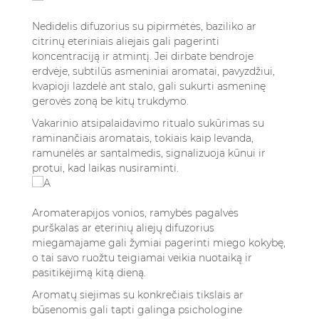
Nedidelis difuzorius su pipirmėtės, baziliko ar
citrinų eteriniais aliejais gali pagerinti
koncentraciją ir atmintį. Jei dirbate bendroje
erdvėje, subtilūs asmeniniai aromatai, pavyzdžiui,
kvapioji lazdelė ant stalo, gali sukurti asmeninę
gerovės zoną be kitų trukdymo.
Vakarinio atsipalaidavimo ritualo sukūrimas su
raminančiais aromatais, tokiais kaip levanda,
ramunėlės ar santalmedis, signalizuoja kūnui ir
protui, kad laikas nusiraminti.
Aromaterapijos vonios, ramybės pagalvės
purškalas ar eterinių aliejų difuzorius
miegamajame gali žymiai pagerinti miego kokybę,
o tai savo ruožtu teigiamai veikia nuotaiką ir
pasitikėjimą kitą dieną.
Aromatų siejimas su konkrečiais tikslais ar
būsenomis gali tapti galinga psichologine