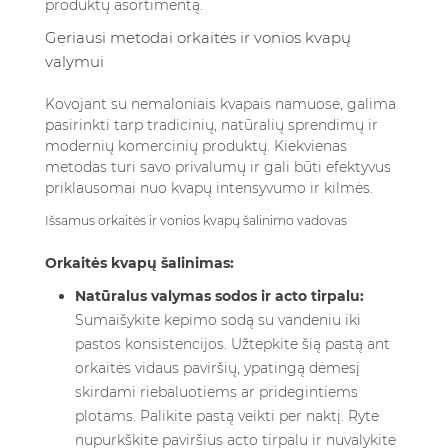
produktų asortimentą
.
Geriausi metodai orkaitės ir vonios kvapų
valymui
Kovojant su nemaloniais kvapais namuose, galima
pasirinkti tarp tradicinių, natūralių sprendimų ir
modernių komercinių produktų. Kiekvienas
metodas turi savo privalumų ir gali būti efektyvus
priklausomai nuo kvapų intensyvumo ir kilmės.
Išsamus orkaitės ir vonios kvapų šalinimo vadovas
Orkaitės kvapų šalinimas:
Natūralus valymas sodos ir acto tirpalu:
Sumaišykite kepimo sodą su vandeniu iki
pastos konsistencijos. Užtepkite šią pastą ant
orkaitės vidaus paviršių, ypatingą dėmesį
skirdami riebaluotiems ar pridegintiems
plotams. Palikite pastą veikti per naktį. Ryte
nupurkškite paviršius acto tirpalu ir nuvalykite