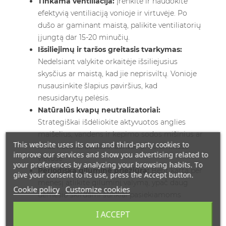
Tinkama ventiliacija:
Įrenkite ir naudokite
efektyvią ventiliaciją vonioje ir virtuvėje. Po
dušo ar gaminant maistą, palikite ventiliatorių
įjungtą dar 15-20 minučių.
Išsiliejimų ir taršos greitasis tvarkymas:
Nedelsiant valykite orkaitėje išsiliejusius
skysčius ar maistą, kad jie neprisviltų. Vonioje
nusausinkite šlapius paviršius, kad
nesusidarytų pelėsis.
Natūralūs kvapų neutralizatoriai:
Strategiškai išdėliokite aktyvuotos anglies
maišelius, vandens ir kepimo sodos mišinius ar
This website uses its own and third-party cookies to
kitus natūralius absorbentus probleminėse
improve our services and show you advertising related to
vietose.
your preferences by analyzing your browsing habits. To
Periodiška giluminė priežiūra:
Bent kartą per
give your consent to its use, press the Accept button.
mėnesį atlikite giluminį valymą, ypač daug
Cookie policy
Customize cookies
dėmesio skirdami sunkiai pasiekiamoms
vietoms ir probleminiams taškams.
I ACCEPT
Efektyviai prevencijai taip pat svarbu naudoti