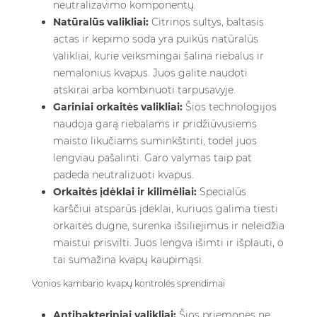
neutralizavimo komponentų.
Natūralūs valikliai:
Citrinos sultys, baltasis
actas ir kepimo soda yra puikūs natūralūs
valikliai, kurie veiksmingai šalina riebalus ir
nemalonius kvapus. Juos galite naudoti
atskirai arba kombinuoti tarpusavyje.
Gariniai orkaitės valikliai:
Šios technologijos
naudoja garą riebalams ir pridžiūvusiems
maisto likučiams suminkštinti, todėl juos
lengviau pašalinti. Garo valymas taip pat
padeda neutralizuoti kvapus.
Orkaitės įdėklai ir kilimėliai:
Specialūs
karščiui atsparūs įdėklai, kuriuos galima tiesti
orkaitės dugne, surenka išsiliejimus ir neleidžia
maistui prisvilti. Juos lengva išimti ir išplauti, o
tai sumažina kvapų kaupimąsi.
Vonios kambario kvapų kontrolės sprendimai
Antibakteriniai valikliai:
Šios priemonės ne