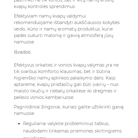
pasirinkti ne tik vonios, bet ir kitų namų erdvių
kvapų kontrolės sprendimus.
Efektyviam namų kvapų valdymui
rekomenduojame išbandyti
aukščiausios kokybės
veido, kūno ir namų aromatų produktus
, kurie
padės sukurti malonią ir gaivią atmosferą jūsų
namuose.
Išvados
Efektyvus orkaitės ir vonios kvapų valymas yra ne
tik svarbus komforto klausimas, bet ir būtina
higieniško namų aplinkos palaikymo dalis. Kaip
aptarėme, kvapų priežasčių gali būti įvairių – nuo
maisto likučių ir riebalų orkaitėse iki drėgmės ir
pelėsio vonios kambariuose.
Pagrindiniai žingsniai, kuriais galite užtikrinti gaivą
namuose:
Reguliariai valykite probleminius taškus,
naudodami tinkamas priemones skirtingiems