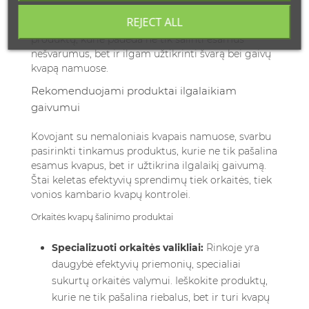
kokybiškas valymo priemones. Rinkoje galima rasti
REJECT ALL
platų spektrą
geriausiai parduodamų valymo
produktų
, kurie padeda ne tik šalinti esamus
nešvarumus, bet ir ilgam užtikrinti švarą bei gaivų
kvapą namuose.
Rekomenduojami produktai ilgalaikiam
gaivumui
Kovojant su nemaloniais kvapais namuose, svarbu
pasirinkti tinkamus produktus, kurie ne tik pašalina
esamus kvapus, bet ir užtikrina ilgalaikį gaivumą.
Štai keletas efektyvių sprendimų tiek orkaitės, tiek
vonios kambario kvapų kontrolei.
Orkaitės kvapų šalinimo produktai
Specializuoti orkaitės valikliai:
Rinkoje yra
daugybė efektyvių priemonių, specialiai
sukurtų orkaitės valymui. Ieškokite produktų,
kurie ne tik pašalina riebalus, bet ir turi kvapų