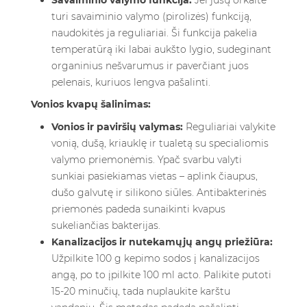
Savaiminio valymo funkcija:
Jei jūsų orkaitė
turi savaiminio valymo (pirolizės) funkciją,
naudokitės ja reguliariai. Ši funkcija pakelia
temperatūrą iki labai aukšto lygio, sudeginant
organinius nešvarumus ir paverčiant juos
pelenais, kuriuos lengva pašalinti.
Vonios kvapų šalinimas:
Vonios ir paviršių valymas:
Reguliariai valykite
vonią, dušą, kriauklę ir tualetą su specialiomis
valymo priemonėmis. Ypač svarbu valyti
sunkiai pasiekiamas vietas – aplink čiaupus,
dušo galvutę ir silikono siūles. Antibakterinės
priemonės padeda sunaikinti kvapus
sukeliančias bakterijas.
Kanalizacijos ir nutekamųjų angų priežiūra:
Užpilkite 100 g kepimo sodos į kanalizacijos
angą, po to įpilkite 100 ml acto. Palikite putoti
15-20 minučių, tada nuplaukite karštu