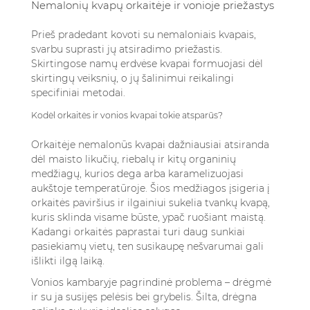
Nemalonių kvapų orkaitėje ir vonioje priežastys
Prieš pradedant kovoti su nemaloniais kvapais,
svarbu suprasti jų atsiradimo priežastis.
Skirtingose namų erdvėse kvapai formuojasi dėl
skirtingų veiksnių, o jų šalinimui reikalingi
specifiniai metodai.
Kodėl orkaitės ir vonios kvapai tokie atsparūs?
Orkaitėje nemalonūs kvapai dažniausiai atsiranda
dėl maisto likučių, riebalų ir kitų organinių
medžiagų, kurios dega arba karamelizuojasi
aukštoje temperatūroje. Šios medžiagos įsigeria į
orkaitės paviršius ir ilgainiui sukelia tvankų kvapą,
kuris sklinda visame būste, ypač ruošiant maistą.
Kadangi orkaitės paprastai turi daug sunkiai
pasiekiamų vietų, ten susikaupę nešvarumai gali
išlikti ilgą laiką.
Vonios kambaryje pagrindinė problema – drėgmė
ir su ja susijęs pelėsis bei grybelis. Šilta, drėgna