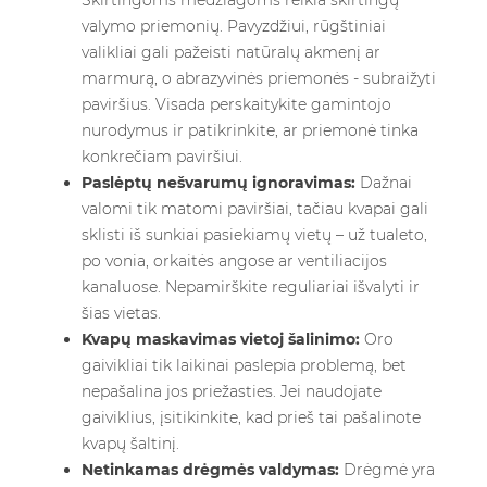
Skirtingoms medžiagoms reikia skirtingų
valymo priemonių. Pavyzdžiui, rūgštiniai
valikliai gali pažeisti natūralų akmenį ar
marmurą, o abrazyvinės priemonės - subraižyti
paviršius. Visada perskaitykite gamintojo
nurodymus ir patikrinkite, ar priemonė tinka
konkrečiam paviršiui.
Paslėptų nešvarumų ignoravimas:
Dažnai
valomi tik matomi paviršiai, tačiau kvapai gali
sklisti iš sunkiai pasiekiamų vietų – už tualeto,
po vonia, orkaitės angose ar ventiliacijos
kanaluose. Nepamirškite reguliariai išvalyti ir
šias vietas.
Kvapų maskavimas vietoj šalinimo:
Oro
gaivikliai tik laikinai paslepia problemą, bet
nepašalina jos priežasties. Jei naudojate
gaiviklius, įsitikinkite, kad prieš tai pašalinote
kvapų šaltinį.
Netinkamas drėgmės valdymas:
Drėgmė yra