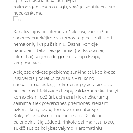
aplinka sukuria idealias sąlygas
mikroorganizmams augti, ypač jei ventiliacija yra
nepakankama.
Kanalizacijos problemos, užsikimšę vamzdžiai ir
vandens nutekėjimo sistemos taip pat gali tapti
nemalonių kvapų šaltiniu. Dažnai vonioje
naudojami tekstilės gaminiai (rankšluosčiai,
kilimėliai) sugeria drėgmę ir tampa kvapų
kaupimo vieta.
Abiejose erdvėse problemą sunkina tai, kad kvapai
įsiskverbia į porėtus paviršius – silikono
sandarinimo siūles, įtrūkimus ir plyšius, sienas ar
net baldus. Efektyviam kvapų valdymui reikia taikyti
kompleksinį požiūrį, apimantį tiek nešvarumų
šalinimą, tiek prevencines priemones, siekiant
užkirsti kelią kvapų formavimuisi ateityje.
Kokybiškas valymo priemonės gali ženkliai
palengvinti šią užduotį, rinkoje galima rasti platų
aukščiausios kokybės valymo ir aromatinių