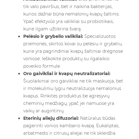
tik valo paviršius, bet ir naikina bakterijas,
kurios dažnai būna nemalonių kvapų šaltinis.
Ypač efektyvūs yra valikliai su probiotikais,
kurie ilgam užtikrina švarą.
Pelėsio ir grybelio valikliai:
Specializuotos
priemonės, skirtos kovai su pelėsiu ir grybeliu,
kurie yra pagrindiniai kvapų šaltiniai drėgnose
voniose. Ieškokite produktų su ilgalaikio
poveikio formule.
Oro gaivikliai ir kvapų neutralizatoriai:
Šiuolaikiniai oro gaivikliai ne tik maskuoja, bet
ir molekuliniu lygiu neutralizuoja nemalonius
kvapus. Rinkitės produktus be agresyvių
cheminių medžiagų, ypač jei namuose yra
vaikų ar augintinių.
Eterinių aliejų difuzoriai:
Natūralus būdas
pagerinti vonios kambario kvapą. Eukaliptas,
arbatmedis ir citrusų aliejai ne tik skleidžia