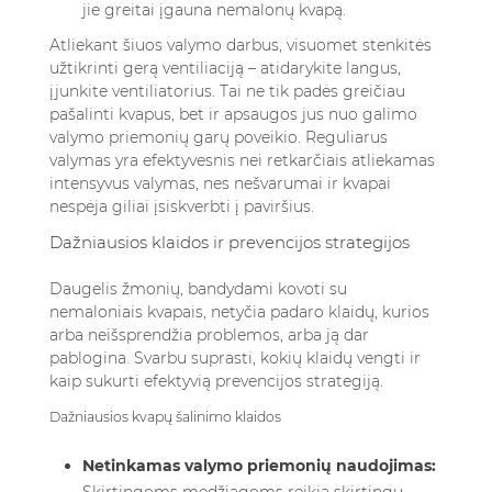
jie greitai įgauna nemalonų kvapą.
Atliekant šiuos valymo darbus, visuomet stenkitės
užtikrinti gerą ventiliaciją – atidarykite langus,
įjunkite ventiliatorius. Tai ne tik padės greičiau
pašalinti kvapus, bet ir apsaugos jus nuo galimo
valymo priemonių garų poveikio. Reguliarus
valymas yra efektyvesnis nei retkarčiais atliekamas
intensyvus valymas, nes nešvarumai ir kvapai
nespėja giliai įsiskverbti į paviršius.
Dažniausios klaidos ir prevencijos strategijos
Daugelis žmonių, bandydami kovoti su
nemaloniais kvapais, netyčia padaro klaidų, kurios
arba neišsprendžia problemos, arba ją dar
pablogina. Svarbu suprasti, kokių klaidų vengti ir
kaip sukurti efektyvią prevencijos strategiją.
Dažniausios kvapų šalinimo klaidos
Netinkamas valymo priemonių naudojimas: