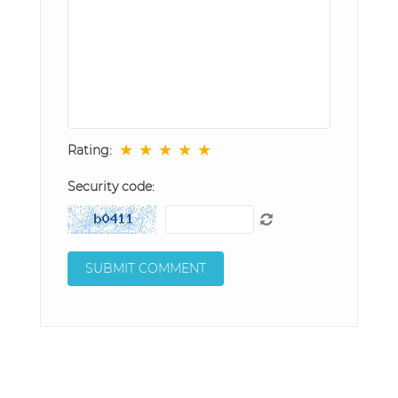
★
★
★
★
★
Rating:
Security code: