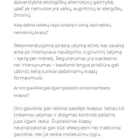
apsvarstykite ekologiškų alternatyvų galimybę,
ypač jei namuose yra vaikų, augintinių ar alergiškų
žmonių.
Kaip dažnai reikėtų valyti orkaitę ir vonią, kad nebūtų
nemalonių kvapų?
Rekomenduojama įprastą valymą atlikti kas savaitę
arba po intensyvaus naudojimo, o giluminį valymą
– kartą per mėnesį. Reguliarumas yra svarbesnis
nei intensyvumas – kasdienė lengva priežiūra gali
užkirsti kelią sunkiai pašalinamų kvapų
formavimuisi.
Ar oro gaivikliai gali ilgam pašalinti vonios kambario
kvapus?
Oro gaivikliai gali laikinai paslėpti kvapus, tačiau tik
tinkamas valymas ir drėgmės kontrolė pašalins
juos ilgam laikui. Šiuolaikiniai kvapų
neutralizatoriai gali būti efektyvesni nei tradiciniai
gaivikliai, nes jie veikia molekuliniu lygiu.