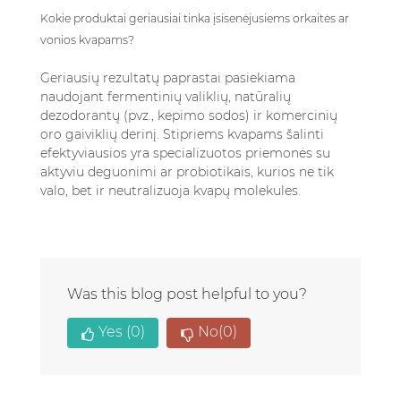
Kokie produktai geriausiai tinka įsisenėjusiems orkaitės ar
vonios kvapams?
Geriausių rezultatų paprastai pasiekiama
naudojant fermentinių valiklių, natūralių
dezodorantų (pvz., kepimo sodos) ir komercinių
oro gaiviklių derinį. Stipriems kvapams šalinti
efektyviausios yra specializuotos priemonės su
aktyviu deguonimi ar probiotikais, kurios ne tik
valo, bet ir neutralizuoja kvapų molekules.
Was this blog post helpful to you?
Yes
(0)
No
(0)