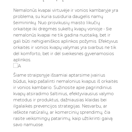
4.1. Orkaitės kvapų šalinimo produktai
4.2. Vonios kambario kvapų kontrolės
Nemalonūs kvapai virtuvėje ir vonios kambaryje yra
sprendimai
problema, su kuria susiduria daugelis namų
šeimininkų. Nuo prisvikusių maisto likučių
5. Išvados
orkaitėje iki drėgmės sukeltų kvapų vonioje - šie
6. Dažniausiai užduodami klausimai
nemalonūs kvapai ne tik gadina nuotaiką, bet ir
6.1. Koks greičiausias būdas pašalinti
gali būti nehigieniškos aplinkos požymis. Efektyvus
nemalonius kvapus iš orkaitės ar vonios?
orkaitės ir vonios kvapų valymas yra svarbus ne tik
6.2. Ar saugu naudoti baliklį ar chemikalus
dėl komforto, bet ir dėl sveikesnės gyvenamosios
kvapams šalinti?
aplinkos.
6.3. Kaip dažnai reikėtų valyti orkaitę ir vonią,
kad nebūtų nemalonių kvapų?
Šiame straipsnyje išsamiai aptarsime įvairius
6.4. Ar oro gaivikliai gali ilgam pašalinti
būdus, kaip pašalinti nemalonius kvapus iš orkaitės
vonios kambario kvapus?
ir vonios kambario. Sužinosite apie pagrindinius
6.5. Kokie produktai geriausiai tinka
kvapų atsiradimo šaltinius, efektyviausius valymo
metodus ir produktus, dažniausias klaidas bei
įsisenėjusiems orkaitės ar vonios kvapams?
ilgalaikės prevencijos strategijas. Nesvarbu, ar
ieškote natūralių, ar komercinių sprendimų, čia
rasite veiksmingų patarimų, kaip užtikrinti gaivą
savo namuose.