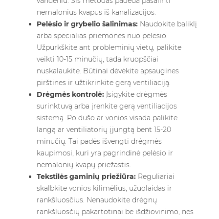
vandeniu. Šis metodas padeda pašalinti
nemalonius kvapus iš kanalizacijos.
Pelėsio ir grybelio šalinimas:
Naudokite baliklį
arba specialias priemones nuo pelėsio.
Užpurkškite ant probleminių vietų, palikite
veikti 10-15 minučių, tada kruopščiai
nuskalaukite. Būtinai dėvėkite apsaugines
pirštines ir užtikrinkite gerą ventiliaciją.
Drėgmės kontrolė:
Įsigykite drėgmės
surinktuvą arba įrenkite gerą ventiliacijos
sistemą. Po dušo ar vonios visada palikite
langą ar ventiliatorių įjungtą bent 15-20
minučių. Tai padės išvengti drėgmės
kaupimosi, kuri yra pagrindinė pelėsio ir
nemalonių kvapų priežastis.
Tekstilės gaminių priežiūra:
Reguliariai
skalbkite vonios kilimėlius, užuolaidas ir
rankšluosčius. Nenaudokite drėgnų
rankšluosčių pakartotinai be išdžiovinimo, nes