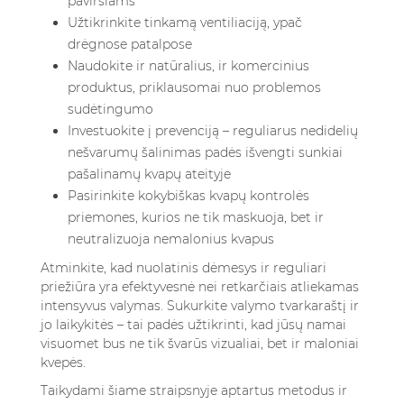
paviršiams
Užtikrinkite tinkamą ventiliaciją, ypač
drėgnose patalpose
Naudokite ir natūralius, ir komercinius
produktus, priklausomai nuo problemos
sudėtingumo
Investuokite į prevenciją – reguliarus nedidelių
nešvarumų šalinimas padės išvengti sunkiai
pašalinamų kvapų ateityje
Pasirinkite kokybiškas kvapų kontrolės
priemones, kurios ne tik maskuoja, bet ir
neutralizuoja nemalonius kvapus
Atminkite, kad nuolatinis dėmesys ir reguliari
priežiūra yra efektyvesnė nei retkarčiais atliekamas
intensyvus valymas. Sukurkite valymo tvarkaraštį ir
jo laikykitės – tai padės užtikrinti, kad jūsų namai
visuomet bus ne tik švarūs vizualiai, bet ir maloniai
kvepės.
Taikydami šiame straipsnyje aptartus metodus ir