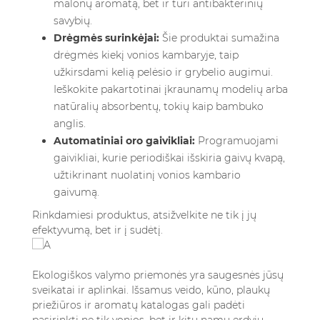
malonų aromatą, bet ir turi antibakterinių
savybių.
Drėgmės surinkėjai:
Šie produktai sumažina
drėgmės kiekį vonios kambaryje, taip
užkirsdami kelią pelėsio ir grybelio augimui.
Ieškokite pakartotinai įkraunamų modelių arba
natūralių absorbentų, tokių kaip bambuko
anglis.
Automatiniai oro gaivikliai:
Programuojami
gaivikliai, kurie periodiškai išskiria gaivų kvapą,
užtikrinant nuolatinį vonios kambario
gaivumą.
Rinkdamiesi produktus, atsižvelkite ne tik į jų
efektyvumą, bet ir į sudėtį.
Ekologiškos valymo priemonės yra saugesnės jūsų
sveikatai ir aplinkai.
Išsamus veido, kūno, plaukų
priežiūros ir aromatų katalogas
gali padėti