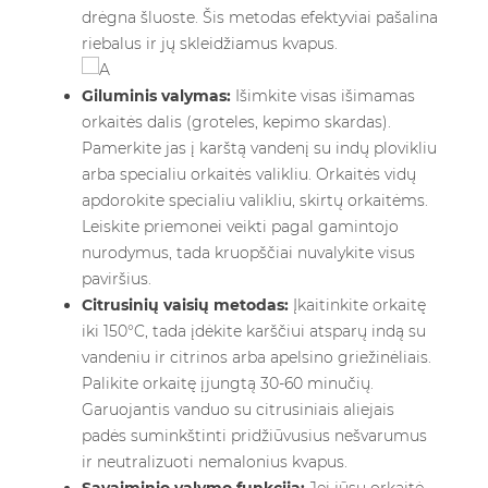
drėgna šluoste. Šis metodas efektyviai pašalina
riebalus ir jų skleidžiamus kvapus.
Giluminis valymas:
Išimkite visas išimamas
orkaitės dalis (groteles, kepimo skardas).
Pamerkite jas į karštą vandenį su indų plovikliu
arba specialiu orkaitės valikliu. Orkaitės vidų
apdorokite specialiu valikliu, skirtų orkaitėms.
Leiskite priemonei veikti pagal gamintojo
nurodymus, tada kruopščiai nuvalykite visus
paviršius.
Citrusinių vaisių metodas:
Įkaitinkite orkaitę
iki 150°C, tada įdėkite karščiui atsparų indą su
vandeniu ir citrinos arba apelsino griežinėliais.
Palikite orkaitę įjungtą 30-60 minučių.
Garuojantis vanduo su citrusiniais aliejais
padės suminkštinti pridžiūvusius nešvarumus
ir neutralizuoti nemalonius kvapus.