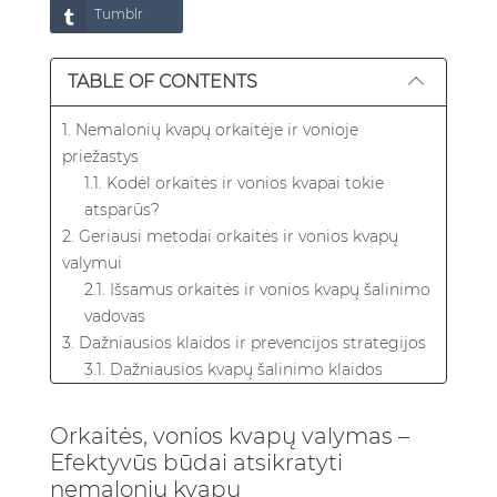
Tumblr
TABLE OF CONTENTS
1. Nemalonių kvapų orkaitėje ir vonioje
priežastys
1.1. Kodėl orkaitės ir vonios kvapai tokie
atsparūs?
2. Geriausi metodai orkaitės ir vonios kvapų
valymui
2.1. Išsamus orkaitės ir vonios kvapų šalinimo
vadovas
3. Dažniausios klaidos ir prevencijos strategijos
3.1. Dažniausios kvapų šalinimo klaidos
3.2. Prevencijos strategijos ilgalaikiam
švarumui
Orkaitės, vonios kvapų valymas –
4. Rekomenduojami produktai ilgalaikiam
Efektyvūs būdai atsikratyti
gaivumui
nemalonių kvapų