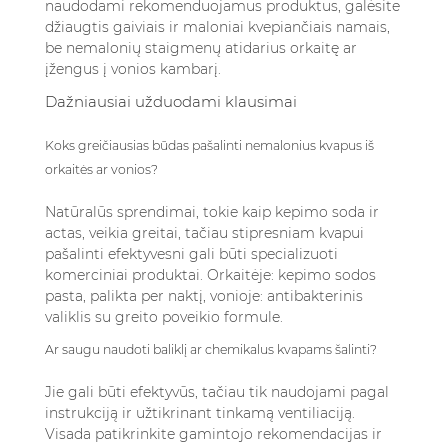
naudodami rekomenduojamus produktus, galėsite
džiaugtis gaiviais ir maloniai kvepiančiais namais,
be nemalonių staigmenų atidarius orkaitę ar
įžengus į vonios kambarį.
Dažniausiai užduodami klausimai
Koks greičiausias būdas pašalinti nemalonius kvapus iš
orkaitės ar vonios?
Natūralūs sprendimai, tokie kaip kepimo soda ir
actas, veikia greitai, tačiau stipresniam kvapui
pašalinti efektyvesni gali būti specializuoti
komerciniai produktai. Orkaitėje: kepimo sodos
pasta, palikta per naktį, vonioje: antibakterinis
valiklis su greito poveikio formule.
Ar saugu naudoti baliklį ar chemikalus kvapams šalinti?
Jie gali būti efektyvūs, tačiau tik naudojami pagal
instrukciją ir užtikrinant tinkamą ventiliaciją.
Visada patikrinkite gamintojo rekomendacijas ir