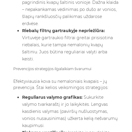
pagrindinis kvapų šaltinis vonioje. Dažna klaida
– nepakankamas vėdinimas po dušo ar vonios,
šlapių rankšluosčių palikimas uždarose
erdvėse.
Riebalų filtrų gartraukyje nepriežiūra:
Virtuvėje gartraukio filtrai greitai prisisotina
riebalais, kurie tampa nemalonių kvapų
šaltiniu. Juos būtina reguliariai valyti arba
keisti.
Prevencijos strategijos ilgalaikiam švarumui
Efektyviausia kova su nemaloniais kvapais – jų
prevencija. Štai kelios veiksmingos strategijos:
Reguliarus valymo grafikas:
Sukurkite
valymo tvarkaraštį ir jo laikykitės. Lengvas
kasdienis valymas (paviršių nušluostymas,
vonios nusausinimas) užkerta kelią nešvarumų
kaupimusi.