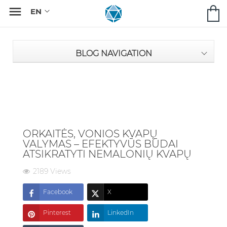

BLOG NAVIGATION
ORKAITĖS, VONIOS KVAPŲ
VALYMAS – EFEKTYVŪS BŪDAI
ATSIKRATYTI NEMALONIŲ KVAPŲ
2189 Views
Facebook
X
Pinterest
LinkedIn