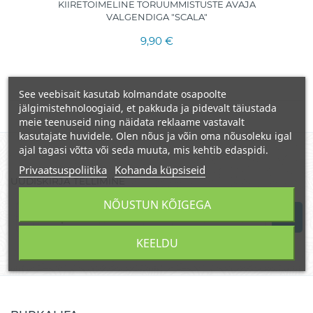
KIIRETOIMELINE TORUUMMISTUSTE AVAJA
VALGENDIGA "SCALA"
9,90 €
See veebisait kasutab kolmandate osapoolte
jälgimistehnoloogiaid, et pakkuda ja pidevalt täiustada
meie teenuseid ning näidata reklaame vastavalt
kasutajate huvidele. Olen nõus ja võin oma nõusoleku igal
ajal tagasi võtta või seda muuta, mis kehtib edaspidi.
Privaatsuspoliitika
Kohanda küpsiseid
UUDISKIRJA TELLIMINE
NÕUSTUN KÕIGEGA
KEELDU