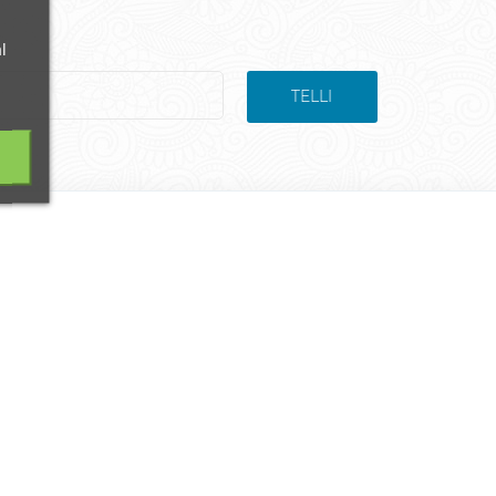
l
TELLI