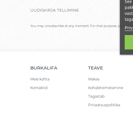
See 
pakk
UUDISKIRJA TELLIMINE
vast
taga
You may unsubscribe at any moment. For that purpose, please find 
Priv
BURKALIFA
TEAVE
Meie kohta
Makse
Kontaktid
Kohaletoimetamine
Tagastab
Privaatsuspoliitika