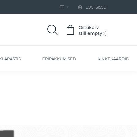
ET


LOGI SISSE
Ostukorv
still empty :(
KLARAŠTIS
ERIPAKKUMISED
KINKEKAARDID