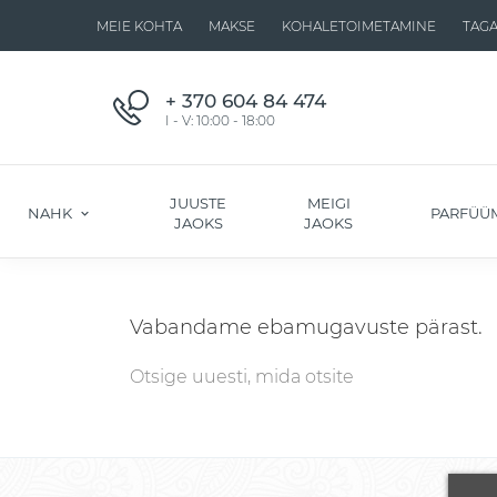
MEIE KOHTA
MAKSE
KOHALETOIMETAMINE
TAG
+ 370 604 84 474
I - V: 10:00 - 18:00
JUUSTE
MEIGI
NAHK
PARFÜÜ
JAOKS
JAOKS
Vabandame ebamugavuste pärast.
Otsige uuesti, mida otsite