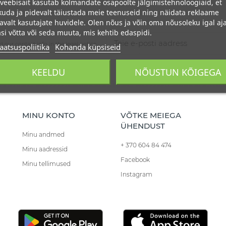
veebisait kasutab kolmandate osapoolte jälgimistehnoloogiaid, et
uda ja pidevalt täiustada meie teenuseid ning näidata reklaame
avalt kasutajate huvidele. Olen nõus ja võin oma nõusoleku igal aja
si võtta või seda muuta, mis kehtib edaspidi.
our contact info in the legal notice.
aatsuspoliitika
Kohanda küpsiseid
KEELDU
NÕUSTUN KÕIGEGA
MINU KONTO
VÕTKE MEIEGA
ÜHENDUST
Minu andmed
+ 370 604 84 474
Minu aadressid
Facebook
Minu tellimused
Instagram