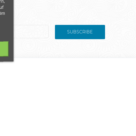
rn,
uf
 Um
SUBSCRIBE