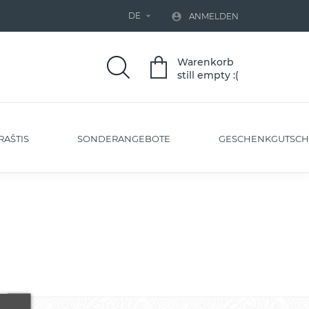
DE


ANMELDEN
Warenkorb
still empty :(
RAŠTIS
SONDERANGEBOTE
GESCHENKGUTSCH