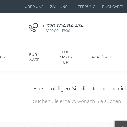
ÜBER UNS
ZAHLUNG
LIEFERUNG
RÜCKGABEN
+ 370 604 84 474
I - V: 10:00 - 18:00
FÜR
FÜR
T
MAKE-
PARFÜM
HAARE
UP
Entschuldigen Sie die Unannehmlich
Suchen Sie erneut, wonach Sie suchen