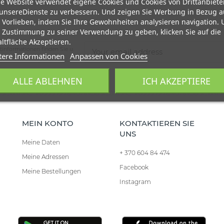
e Website verwendet eigene Cookies und Cookies von Drittanbiete
unsereDienste zu verbessern. Und zeigen Sie Werbung in Bezug a
 Vorlieben, indem Sie Ihre Gewohnheiten analysieren navigation.
 Zustimmung zu seiner Verwendung zu geben, klicken Sie auf die
ltfläche Akzeptieren.
tinformationen finden Sie u.
tere Informationen
Anpassen von Cookies
ALLE ABLEHNEN
ICH AKZEPTIERE
MEIN KONTO
KONTAKTIEREN SIE
UNS
Meine Daten
+ 370 604 84 474
Meine Adressen
Facebook
Meine Bestellungen
Instagram