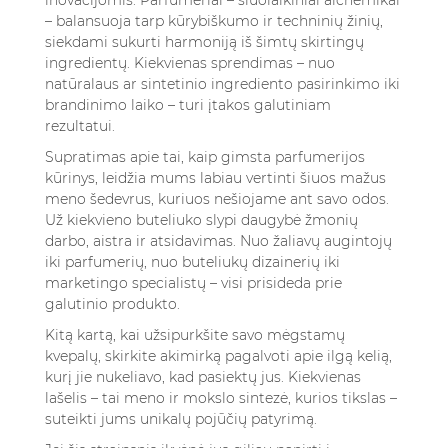
inovacijomis. Parfumeriai – šiuolaikiniai alchemikai
– balansuoja tarp kūrybiškumo ir techninių žinių,
siekdami sukurti harmoniją iš šimtų skirtingų
ingredientų. Kiekvienas sprendimas – nuo
natūralaus ar sintetinio ingrediento pasirinkimo iki
brandinimo laiko – turi įtakos galutiniam
rezultatui.
Supratimas apie tai, kaip gimsta parfumerijos
kūrinys, leidžia mums labiau vertinti šiuos mažus
meno šedevrus, kuriuos nešiojame ant savo odos.
Už kiekvieno buteliuko slypi daugybė žmonių
darbo, aistra ir atsidavimas. Nuo žaliavų augintojų
iki parfumerių, nuo buteliukų dizainerių iki
marketingo specialistų – visi prisideda prie
galutinio produkto.
Kitą kartą, kai užsipurkšite savo mėgstamų
kvepalų, skirkite akimirką pagalvoti apie ilgą kelią,
kurį jie nukeliavo, kad pasiektų jus. Kiekvienas
lašelis – tai meno ir mokslo sintezė, kurios tikslas –
suteikti jums unikalų pojūčių patyrimą.