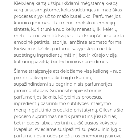
7.3. Kodėl kai kurie nišiniai ar prabangūs
Kiekvieną kartą užsipurkšdami mėgstamą kvapą
kvepalai yra brangesni?
vargiai susimąstome, koks sudėtingas ir magiškas
procesas slypi už to mažo buteliuko. Parfumerijos
7.4. Kaip parfumeriai užtikrina kvepalų
kūrinio gimimas – tai meno, mokslo ir emocijų
kokybę ir nuoseklumą?
sintezė, kuri trunka nuo kelių mėnesių iki kelerių
7.5. Kur galiu išbandyti ar įsigyti aukščiausios
metų. Tai ne vien tik kvapas – tai kruopščiai sukurta
klasės kvepalus ir susijusius grožio
emocinė patirtis, istorija, įamžinta aromato forma.
produktus?
Kiekvienas lašelis parfumo savyje slepia ne tik
sudėtingų ingredientų mišinį, bet ir kūrėjo viziją,
kultūrinį paveldą bei techninius sprendimus.
Šiame straipsnyje atskleidžiame visą kelionę – nuo
pirminio įkvėpimo iki baigto kūrinio,
supažindindami su pagrindiniais parfumerijos
gimimo etapais. Sužinosite apie istorines
parfumerijos šaknis, kūrybinius procesus,
ingredientų pasirinkimo subtilybes, maišymo
meną ir galutinio produkto pristatymą. Gilesnis šio
proceso supratimas ne tik praturtins jūsų žinias,
bet ir padės labiau vertinti aukščiausios kokybės
kvepalus. Kviečiame susipažinti su pasaulinio lygio
parfumerijos ir odos priežiūros priemonių įvairove
,