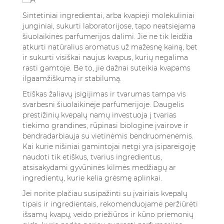
Sintetiniai ingredientai, arba kvapieji molekuliniai
junginiai, sukurti laboratorijose, tapo neatsiejama
šiuolaikinės parfumerijos dalimi. Jie ne tik leidžia
atkurti natūralius aromatus už mažesnę kainą, bet
ir sukurti visiškai naujus kvapus, kurių negalima
rasti gamtoje. Be to, jie dažnai suteikia kvapams
ilgaamžiškumą ir stabilumą.
Etiškas žaliavų įsigijimas ir tvarumas tampa vis
svarbesni šiuolaikinėje parfumerijoje. Daugelis
prestižinių kvepalų namų investuoja į tvarias
tiekimo grandines, rūpinasi biologine įvairove ir
bendradarbiauja su vietinėmis bendruomenėmis.
Kai kurie nišiniai gamintojai netgi yra įsipareigoję
naudoti tik etiškus, tvarius ingredientus,
atsisakydami gyvūninės kilmės medžiagų ar
ingredientų, kurie kelia grėsmę aplinkai.
Jei norite plačiau susipažinti su įvairiais kvepalų
tipais ir ingredientais, rekomenduojame peržiūrėti
išsamų
kvapų, veido priežiūros ir kūno priemonių