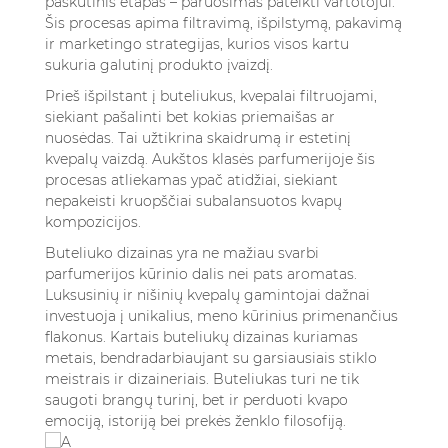
paskutinis etapas – paruošimas pateikti vartotojui.
Šis procesas apima filtravimą, išpilstymą, pakavimą
ir marketingo strategijas, kurios visos kartu
sukuria galutinį produkto įvaizdį.
Prieš išpilstant į buteliukus, kvepalai filtruojami,
siekiant pašalinti bet kokias priemaišas ar
nuosėdas. Tai užtikrina skaidrumą ir estetinį
kvepalų vaizdą. Aukštos klasės parfumerijoje šis
procesas atliekamas ypač atidžiai, siekiant
nepakeisti kruopščiai subalansuotos kvapų
kompozicijos.
Buteliuko dizainas yra ne mažiau svarbi
parfumerijos kūrinio dalis nei pats aromatas.
Luksusinių ir nišinių kvepalų gamintojai dažnai
investuoja į unikalius, meno kūrinius primenančius
flakonus. Kartais buteliukų dizainas kuriamas
metais, bendradarbiaujant su garsiausiais stiklo
meistrais ir dizaineriais. Buteliukas turi ne tik
saugoti brangų turinį, bet ir perduoti kvapo
emociją, istoriją bei prekės ženklo filosofiją.