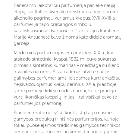
Renesanso laikotarpiu parfumerija pasiekė naują
etapą, kai Italijos kvepalų meistrai pradėjo gaminti
alkoholio pagrindu kuriamus kvapus. XVII-XVIII a.
parfumerija tapo prabangos simboliu
karališkuosiuose dvaruose, o Prancūzijos karalienė
Marija Antuanetė buvo žinoma kaip didelė aromatų
gerbėja.
Modernios parfumerijos era prasidėjo XIX a., kai
atsirado sintetiniai kvapai. 1882 m. buvo sukurtas
pirmasis sintetinis kumarinas – medžiaga su šieno
ir vanilės natomis. Šis atradimas atvėrė naujas
galimybes parfumeriams, leisdamas kurti anksčiau
neįsivaizduojamus kvapų derinius. XX a. pradžioje
gimė pirmieji didieji mados namai, kurie pradėjo
kurti ikoniškas kvepalų linijas – tai visiškai pakeitė
parfumerijos pramonę.
Šiandien matome ryškų kontrastą tarp masinės
gamybos produktų ir nišinės parfumerijos, kurioje
toliau puoselėjamos tradicinės gamybos technikos,
derinant jas su moderniausiomis technologijomis.