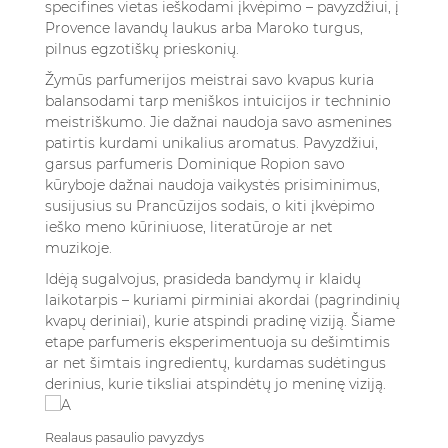
specifines vietas ieškodami įkvėpimo – pavyzdžiui, į
Provence lavandų laukus arba Maroko turgus,
pilnus egzotiškų prieskonių.
Žymūs parfumerijos meistrai savo kvapus kuria
balansodami tarp meniškos intuicijos ir techninio
meistriškumo. Jie dažnai naudoja savo asmenines
patirtis kurdami unikalius aromatus. Pavyzdžiui,
garsus parfumeris Dominique Ropion savo
kūryboje dažnai naudoja vaikystės prisiminimus,
susijusius su Prancūzijos sodais, o kiti įkvėpimo
ieško meno kūriniuose, literatūroje ar net
muzikoje.
Idėją sugalvojus, prasideda bandymų ir klaidų
laikotarpis – kuriami pirminiai akordai (pagrindinių
kvapų deriniai), kurie atspindi pradinę viziją. Šiame
etape parfumeris eksperimentuoja su dešimtimis
ar net šimtais ingredientų, kurdamas sudėtingus
derinius, kurie tiksliai atspindėtų jo meninę viziją.
Realaus pasaulio pavyzdys