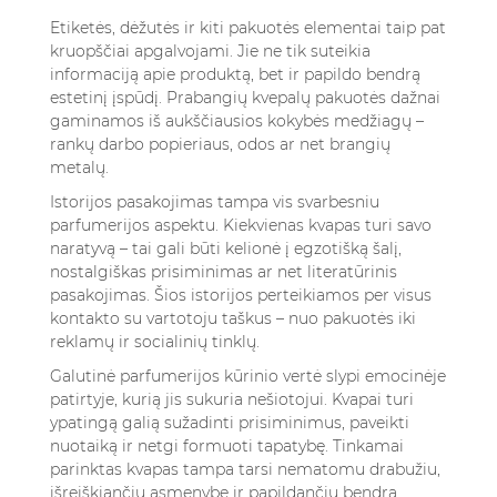
Etiketės, dėžutės ir kiti pakuotės elementai taip pat
kruopščiai apgalvojami. Jie ne tik suteikia
informaciją apie produktą, bet ir papildo bendrą
estetinį įspūdį. Prabangių kvepalų pakuotės dažnai
gaminamos iš aukščiausios kokybės medžiagų –
rankų darbo popieriaus, odos ar net brangių
metalų.
Istorijos pasakojimas tampa vis svarbesniu
parfumerijos aspektu. Kiekvienas kvapas turi savo
naratyvą – tai gali būti kelionė į egzotišką šalį,
nostalgiškas prisiminimas ar net literatūrinis
pasakojimas. Šios istorijos perteikiamos per visus
kontakto su vartotoju taškus – nuo pakuotės iki
reklamų ir socialinių tinklų.
Galutinė parfumerijos kūrinio vertė slypi emocinėje
patirtyje, kurią jis sukuria nešiotojui. Kvapai turi
ypatingą galią sužadinti prisiminimus, paveikti
nuotaiką ir netgi formuoti tapatybę. Tinkamai
parinktas kvapas tampa tarsi nematomu drabužiu,
išreiškiančiu asmenybę ir papildančiu bendrą