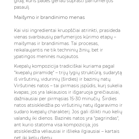
gidą
, kuris padės geriau suprasti parfumerijos
pasaulį.
Maišymo ir brandinimo menas
Kai visi ingredientai kruopščiai atrinkti, prasideda
vienas svarbiausių parfumerijos kūrimo etapų –
maišymas ir brandinimas. Tai procesas,
reikalaujantis ne tik techninių žinių, bet ir
ypatingos meninės nuojautos.
Kvepalų kompozicija tradiciškai kuriama pagal
"kvepalų piramidę" – trijų lygių struktūrą, sudarytą
iš viršutinių, vidurinių (širdies) ir bazinių natų.
Viršutinės natos – tai pirmasis įspūdis, kurį sukelia
kvapas; jos yra lakiausios ir išgaruoja greičiausiai,
dažniausiai per pirmąsias 15-30 minučių. Širdies
natos atsiskleidžia po viršutinių natų išgaravimo ir
sudaro kvepalų charakterį. Jos gali išlikti nuo kelių
valandų iki dienos. Bazinės natos yra "pagrindas",
ant kurio statoma visa kompozicija; jos
atsiskleidžia vėliausiai ir išlieka ilgiausiai – kartais
net iki kelių dienų.