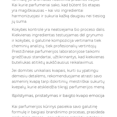
Kai kurie parfumeriai sako, kad būtent šis etapas
yra magiškiausias – kai visi ingredientai
harmonizuojasi ir sukuria kažką daugiau nei tiesiog
jų suma.
Kokybės kontrolė yra neatsiejama šio proceso dalis.
Kiekvienas ingredientas testuojamas dėl grynumo
ir kokybės, o galutinė kompozicija vertinama tiek
cheminių analizių, tiek profesionalių vertintojų.
Prestižinėse parfumerijos laboratorijose taikomi
griežčiausi standartai, užtikrinantys, kad kiekvienas
buteliukas atitiktų aukščiausius reikalavimus.
Jei domitės unikaliais kvapais, kurti su ypatingu
dėmesiu detalėms, rekomenduojame
atrasti savo
asmeninį kvapą tarp išskirtinių, meistriškai sukurtų
kvepalų
, kurie atskleidžia tikrąjį parfumerijos meną.
Išpilstymas, pristatymas ir baigto kvapo emocija
Kai parfumerijos kūrinys pasiekia savo galutinę
formulę ir baigiasi brandinimo procesas, prasideda