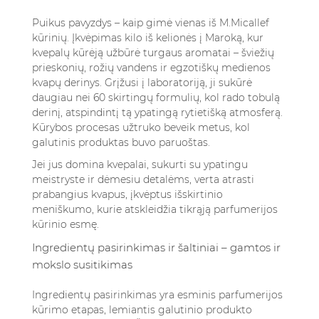
Puikus pavyzdys – kaip gimė vienas iš M.Micallef
kūrinių. Įkvėpimas kilo iš kelionės į Maroką, kur
kvepalų kūrėją užbūrė turgaus aromatai – šviežių
prieskonių, rožių vandens ir egzotiškų medienos
kvapų derinys. Grįžusi į laboratoriją, ji sukūrė
daugiau nei 60 skirtingų formulių, kol rado tobulą
derinį, atspindintį tą ypatingą rytietišką atmosferą.
Kūrybos procesas užtruko beveik metus, kol
galutinis produktas buvo paruoštas.
Jei jus domina kvepalai, sukurti su ypatingu
meistryste ir dėmesiu detalėms, verta
atrasti
prabangius kvapus, įkvėptus išskirtinio
meniškumo
, kurie atskleidžia tikrąją parfumerijos
kūrinio esmę.
Ingredientų pasirinkimas ir šaltiniai – gamtos ir
mokslo susitikimas
Ingredientų pasirinkimas yra esminis parfumerijos
kūrimo etapas, lemiantis galutinio produkto