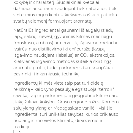
kokybę ir charakterį. Šiuolaikiniai kvepalai
dažniausiai kuriami naudojant tiek natūralius, tiek
sintetinius ingredientus, kiekvienas iš kurių atlieka
svarbų vaidmenį formuojant aromatą.
Natūralūs ingredientai gaunami iš augalų (žiedų,
lapų, šaknų, žievės), gyvūninės kilmės medžiagų
(muskuso, ambros) ar dervų. Jų išgavimo metodai
įvairūs: nuo distiliavimo iki enfleuražo (kvapų
išgavimo naudojant riebalus) ar CO₂ ekstrakcijos.
Kiekvienas išgavimo metodas suteikia skirtingą
aromato profilį, todėl parfumeris turi kruopščiai
pasirinkti tinkamiausią techniką.
Ingredientų kilmės vieta taip pat turi didelę
reikšmę – kaip vyno pasaulyje egzistuoja "terroir"
sąvoka, taip ir parfumerijoje geografinė kilmė daro
įtaką žaliavų kokybei. Graso regiono rožės, Komoro
salų ylang-ylang ar Madagaskaro vanilė – visi šie
ingredientai turi unikalias savybes, kurios priklauso
nuo auginimo vietos klimato, dirvožemio ir
tradicijų.