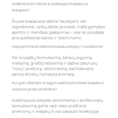
Kodėl kai kurie nišiniai ar prabangūs kvepalai yra
brangesni?
Šiuose kvepaluose dažnai naudojami reti
ingredientai, rankų darbo procesai, maža gamybos
apimtis ir meniškas įpakavimas – visa tai prisideda
prie aukštesnės kainos ir išskirtinumo.
Kaip parfumeriai užtikrina kvepalų kokybę ir nuoseklumą?
Per kruopštų formulavimą, žaliavų įsigijimą,
maišymą, griežtą testavimą ir dažnai patyrusių
"nosių" priežiūrą, užtikrinančią, kad kiekviena
partija atitiktų numatytą aromatą.
Kur galiu išbandyti ar įsigyti aukščiausios klasės kvepalus ir
susijusius grožio produktus?
Aukščiausios kokybės asortimentą ir profesionalų
konsultavimą galite rasti
odos priežiūros
priemonių ir kvepalų iš viso pasaulio kolekcijoje
.