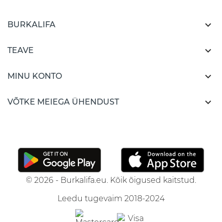

BURKALIFA

TEAVE

MINU KONTO

VÕTKE MEIEGA ÜHENDUST
© 2026 - Burkalifa.eu. Kõik õigused kaitstud.
Leedu tugevaim 2018-2024