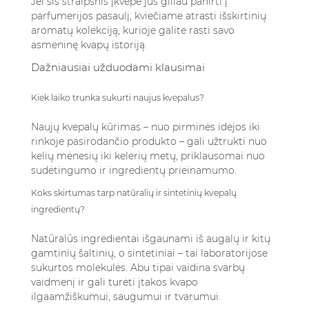
Jei šis straipsnis įkvėpė jus giliau panirti į
parfumerijos pasaulį, kviečiame atrasti išskirtinių
aromatų kolekciją, kurioje galite rasti savo
asmeninę kvapų istoriją.
Dažniausiai užduodami klausimai
Kiek laiko trunka sukurti naujus kvepalus?
Naujų kvepalų kūrimas – nuo pirminės idėjos iki
rinkoje pasirodančio produkto – gali užtrukti nuo
kelių mėnesių iki kelerių metų, priklausomai nuo
sudėtingumo ir ingredientų prieinamumo.
Koks skirtumas tarp natūralių ir sintetinių kvepalų
ingredientų?
Natūralūs ingredientai išgaunami iš augalų ir kitų
gamtinių šaltinių, o sintetiniai – tai laboratorijose
sukurtos molekulės. Abu tipai vaidina svarbų
vaidmenį ir gali turėti įtakos kvapo
ilgaamžiškumui, saugumui ir tvarumui.