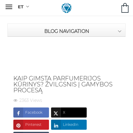

BLOG NAVIGATION
KAIP GIMSTA PARFUMERIJOS
KŪRINYS? ŽVILGSNIS Į GAMYBOS
PROCESĄ
2363 Views
Facebook
X
Pinterest
LinkedIn