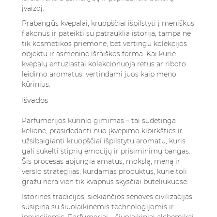
įvaizdį.
Prabangūs kvepalai, kruopščiai išpilstyti į meniškus
flakonus ir pateikti su patrauklia istorija, tampa ne
tik kosmetikos priemone, bet vertingu kolekcijos
objektu ir asmenine išraiškos forma. Kai kurie
kvepalų entuziastai kolekcionuoja retus ar riboto
leidimo aromatus, vertindami juos kaip meno
kūrinius.
Išvados
Parfumerijos kūrinio gimimas – tai sudėtinga
kelionė, prasidedanti nuo įkvėpimo kibirkšties ir
užsibaigianti kruopščiai išpilstytu aromatu, kuris
gali sukelti stiprių emocijų ir prisiminimų bangas.
Šis procesas apjungia amatus, mokslą, meną ir
verslo strategijas, kurdamas produktus, kurie toli
gražu nėra vien tik kvapnūs skysčiai buteliukuose.
Istorinės tradicijos, siekiančios senovės civilizacijas,
susipina su šiuolaikinėmis technologijomis ir