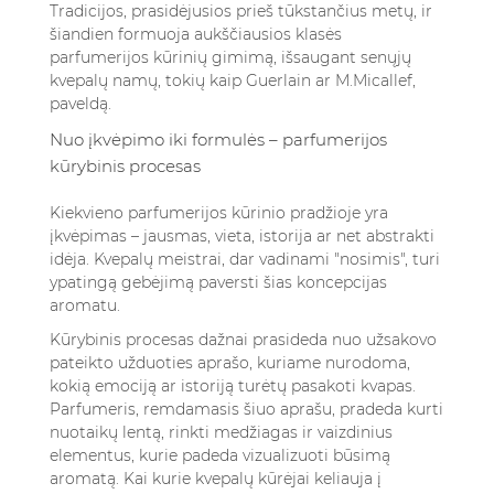
Tradicijos, prasidėjusios prieš tūkstančius metų, ir
šiandien formuoja aukščiausios klasės
parfumerijos kūrinių gimimą, išsaugant senųjų
kvepalų namų, tokių kaip Guerlain ar M.Micallef,
paveldą.
Nuo įkvėpimo iki formulės – parfumerijos
kūrybinis procesas
Kiekvieno parfumerijos kūrinio pradžioje yra
įkvėpimas – jausmas, vieta, istorija ar net abstrakti
idėja. Kvepalų meistrai, dar vadinami "nosimis", turi
ypatingą gebėjimą paversti šias koncepcijas
aromatu.
Kūrybinis procesas dažnai prasideda nuo užsakovo
pateikto užduoties aprašo, kuriame nurodoma,
kokią emociją ar istoriją turėtų pasakoti kvapas.
Parfumeris, remdamasis šiuo aprašu, pradeda kurti
nuotaikų lentą, rinkti medžiagas ir vaizdinius
elementus, kurie padeda vizualizuoti būsimą
aromatą. Kai kurie kvepalų kūrėjai keliauja į