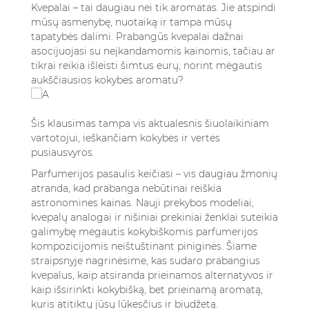
6.3. Ar "analoginiai" kvepalai yra legalūs ir
Kvepalai – tai daugiau nei tik aromatas. Jie atspindi
saugūs naudoti?
mūsų asmenybę, nuotaiką ir tampa mūsų
tapatybės dalimi. Prabangūs kvepalai dažnai
6.4. Kur galiu įsigyti kokybiškų, prieinamų
asocijuojasi su neįkandamomis kainomis, tačiau ar
kvepalų internetu?
tikrai reikia išleisti šimtus eurų, norint mėgautis
6.5. Kaip išsirinkti tinkamą kvapą
aukščiausios kokybės aromatu?
nepermokant?
Šis klausimas tampa vis aktualesnis šiuolaikiniam
vartotojui, ieškančiam kokybės ir vertės
pusiausvyros.
Parfumerijos pasaulis keičiasi – vis daugiau žmonių
atranda, kad prabanga nebūtinai reiškia
astronomines kainas. Nauji prekybos modeliai,
kvepalų analogai ir nišiniai prekiniai ženklai suteikia
galimybę mėgautis kokybiškomis parfumerijos
kompozicijomis neištuštinant piniginės. Šiame
straipsnyje nagrinėsime, kas sudaro prabangius
kvepalus, kaip atsiranda prieinamos alternatyvos ir
kaip išsirinkti kokybišką, bet prieinamą aromatą,
kuris atitiktų jūsų lūkesčius ir biudžetą.