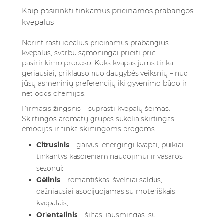
Kaip pasirinkti tinkamus prieinamos prabangos
kvepalus
Norint rasti idealius prieinamus prabangius
kvepalus, svarbu sąmoningai prieiti prie
pasirinkimo proceso. Koks kvapas jums tinka
geriausiai, priklauso nuo daugybės veiksnių – nuo
jūsų asmeninių preferencijų iki gyvenimo būdo ir
net odos chemijos.
Pirmasis žingsnis – suprasti kvepalų šeimas.
Skirtingos aromatų grupės sukelia skirtingas
emocijas ir tinka skirtingoms progoms:
Citrusinis
– gaivūs, energingi kvapai, puikiai
tinkantys kasdieniam naudojimui ir vasaros
sezonui;
Gėlinis
– romantiškas, švelniai saldus,
dažniausiai asocijuojamas su moteriškais
kvepalais;
Orientalinis
– šiltas, jausmingas, su