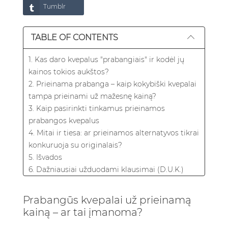
Tumblr
TABLE OF CONTENTS
1. Kas daro kvepalus "prabangiais" ir kodėl jų
kainos tokios aukštos?
2. Prieinama prabanga – kaip kokybiški kvepalai
tampa prieinami už mažesnę kainą?
3. Kaip pasirinkti tinkamus prieinamos
prabangos kvepalus
4. Mitai ir tiesa: ar prieinamos alternatyvos tikrai
konkuruoja su originalais?
5. Išvados
6. Dažniausiai užduodami klausimai (D.U.K.)
6.1. Kokie pagrindiniai skirtumai tarp
prabangių kvepalų ir jų prieinamų analogų?
Prabangūs kvepalai už prieinamą
6.2. Kiek ilgai išlieka prieinami kvepalai,
kainą – ar tai įmanoma?
palyginti su prabangiais prekės ženklais?