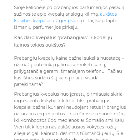
Šioje kelionėje po prabangios parfumerijos pasaulį
sužinosite apie kvepalų analogų kilimą,
aukštos
kokybės kvepalus už gerą kainą
ir tai, kaip tapti
išmaniu parfumerijos pirkėju.
Kas daro kvepalus "prabangiais" ir kodėl jų
kainos tokios aukštos?
Prabangių kvepalų kaina dažnai sukelia nuostabą –
už mažą buteliuką galima sumokėti kainą,
prilygstančią geram išmaniajam telefonui. Tačiau
kas išties sudaro šią kainą ir ar ji visada
pateisinama?
Prabangius kvepalus nuo įprastų pirmiausia skiria
ingredientų kokybė ir kilmė. Tikri prabangūs
kvepalai dažnai kuriami naudojant retus ir brangius
natūralius ingredientus – nuo Grasse regiono rožių
iki Kombodžos ūdo medienos ar Somalio smilkalų.
Vien tik kilogramas aukščiausios kokybės rožių
aliejaus gali kainuoti dešimtis tūkstančių eurų. Šie