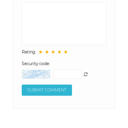
★
★
★
★
★
Rating:
Security code: