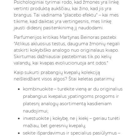
Psichologiniai tyrimai rodo, kad žmonės yra linkę
vertinti produktą aukščiau, kai žino, kad jis yra
brangus. Tai vadinama "placebo efektu" – kai mes
tikime, kad daiktas yra vertingesnis, mes linkę
jausti didesnį pasitenkinimą jį naudodami.
Parfumerijos kritikas Martynas Beinoras pastebi:
"Atlikus akluosius testus, dauguma žmonių negali
atskirti kokybiško analogo nuo originalaus kvapo.
Skirtumas dažniausiai pastebimas tik po kelių
valandų, kai kvapas evoliucionuoja ant odos."
Kaip sukurti prabangių kvepalų kolekciją
neišleidžiant visos algos? Štai keletas patarimų:
kombinuokite – turėkite vieną ar du originalius
prabangius kvepalus ypatingoms progoms ir
platesnį analogų asortimentą kasdieniam
naudojimui;
investuokite į kokybę, ne į kiekį – geriau turėti
mažiau, bet geresnių kvepalų;
sekite išpardavimus ir specialius pasiūlymus –