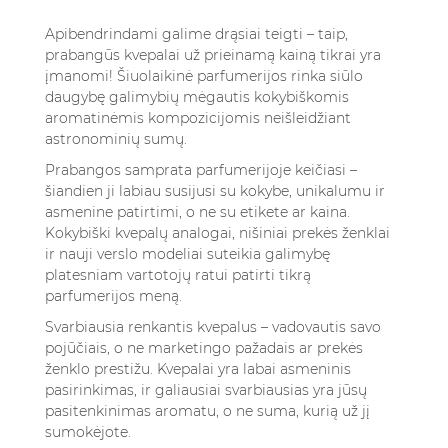
Apibendrindami galime drąsiai teigti – taip,
prabangūs kvepalai už prieinamą kainą tikrai yra
įmanomi! Šiuolaikinė parfumerijos rinka siūlo
daugybę galimybių mėgautis kokybiškomis
aromatinėmis kompozicijomis neišleidžiant
astronominių sumų.
Prabangos samprata parfumerijoje keičiasi –
šiandien ji labiau susijusi su kokybe, unikalumu ir
asmenine patirtimi, o ne su etikete ar kaina.
Kokybiški kvepalų analogai, nišiniai prekės ženklai
ir nauji verslo modeliai suteikia galimybę
platesniam vartotojų ratui patirti tikrą
parfumerijos meną.
Svarbiausia renkantis kvepalus – vadovautis savo
pojūčiais, o ne marketingo pažadais ar prekės
ženklo prestižu. Kvepalai yra labai asmeninis
pasirinkimas, ir galiausiai svarbiausias yra jūsų
pasitenkinimas aromatu, o ne suma, kurią už jį
sumokėjote.