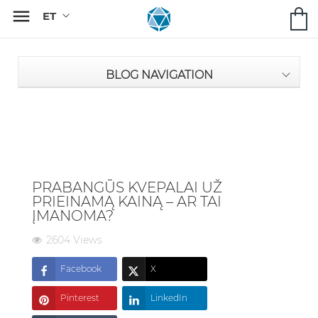

BLOG NAVIGATION
PRABANGŪS KVEPALAI UŽ
PRIEINAMĄ KAINĄ – AR TAI
ĮMANOMA?
2604 Views
Facebook
X
Pinterest
LinkedIn