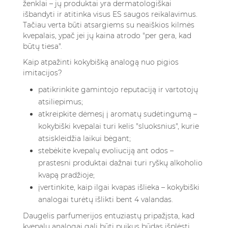
ženklai – jų produktai yra dermatologiškai
išbandyti ir atitinka visus ES saugos reikalavimus.
Tačiau verta būti atsargiems su neaiškios kilmės
kvepalais, ypač jei jų kaina atrodo "per gera, kad
būtų tiesa".
Kaip atpažinti kokybišką analogą nuo pigios
imitacijos?
patikrinkite gamintojo reputaciją ir vartotojų
atsiliepimus;
atkreipkite dėmesį į aromatų sudėtingumą –
kokybiški kvepalai turi kelis "sluoksnius", kurie
atsiskleidžia laikui bėgant;
stebėkite kvepalų evoliuciją ant odos –
prastesni produktai dažnai turi ryškų alkoholio
kvapą pradžioje;
įvertinkite, kaip ilgai kvapas išlieka – kokybiški
analogai turėtų išlikti bent 4 valandas.
Daugelis parfumerijos entuziastų pripažįsta, kad
kvepalų analogai gali būti puikus būdas išplėsti