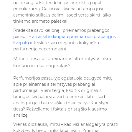
ne tiesiog sekti tendencijas ar rinktis pagal
populiarumą. Galiausiai, kvepalai tampa jūsų
asmeninio stiliaus dalimi, todėl verta skirti laiko
tinkamo aromato paieškai.
Pradėkite savo kelionę į prieinamos prabangos
pasaulį –
atraskite daugiau prieinamos prabangos
kvepalų
ir leiskite sau mėgautis kokybiška
parfumerija nepermokant.
Mitai ir tiesa: ar prieinamos alternatyvos tikrai
konkuruoja su originalais?
Parfumerijos pasaulyje egzistuoja daugybė mitų
apie prieinamas alternatyvas prabangiai
parfumerijai. Vieni teigia, kad tik originalūs
brangūs kvepalai yra verti dėmesio, kiti – kad
analogai gali būti visiškai tokie patys. Kur slypi
tiesa? Pažvelkime į faktais grįstą šio klausimo
analizę.
Vienas didžiausių mitų – kad visi analogai yra prasti
kokybės. Iš tiesų, rinka labai įvairi. Žinoma,