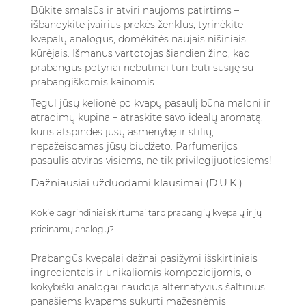
Būkite smalsūs ir atviri naujoms patirtims –
išbandykite įvairius prekės ženklus, tyrinėkite
kvepalų analogus, domėkitės naujais nišiniais
kūrėjais. Išmanus vartotojas šiandien žino, kad
prabangūs potyriai nebūtinai turi būti susiję su
prabangiškomis kainomis.
Tegul jūsų kelionė po kvapų pasaulį būna maloni ir
atradimų kupina – atraskite savo idealų aromatą,
kuris atspindės jūsų asmenybę ir stilių,
nepažeisdamas jūsų biudžeto. Parfumerijos
pasaulis atviras visiems, ne tik privilegijuotiesiems!
Dažniausiai užduodami klausimai (D.U.K.)
Kokie pagrindiniai skirtumai tarp prabangių kvepalų ir jų
prieinamų analogų?
Prabangūs kvepalai dažnai pasižymi išskirtiniais
ingredientais ir unikaliomis kompozicijomis, o
kokybiški analogai naudoja alternatyvius šaltinius
panašiems kvapams sukurti mažesnėmis