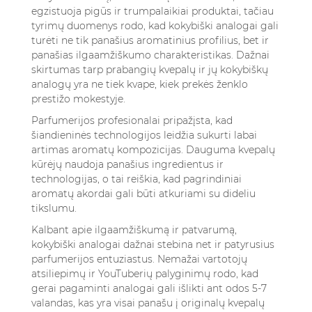
egzistuoja pigūs ir trumpalaikiai produktai, tačiau
tyrimų duomenys rodo, kad kokybiški analogai gali
turėti ne tik panašius aromatinius profilius, bet ir
panašias ilgaamžiškumo charakteristikas. Dažnai
skirtumas tarp prabangių kvepalų ir jų kokybiškų
analogų yra ne tiek kvape, kiek prekės ženklo
prestižo mokestyje.
Parfumerijos profesionalai pripažįsta, kad
šiandieninės technologijos leidžia sukurti labai
artimas aromatų kompozicijas. Dauguma kvepalų
kūrėjų naudoja panašius ingredientus ir
technologijas, o tai reiškia, kad pagrindiniai
aromatų akordai gali būti atkuriami su dideliu
tikslumu.
Kalbant apie ilgaamžiškumą ir patvarumą,
kokybiški analogai dažnai stebina net ir patyrusius
parfumerijos entuziastus. Nemažai vartotojų
atsiliepimų ir YouTuberių palyginimų rodo, kad
gerai pagaminti analogai gali išlikti ant odos 5-7
valandas, kas yra visai panašu į originalų kvepalų