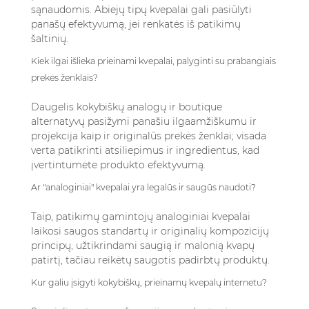
sąnaudomis. Abiejų tipų kvepalai gali pasiūlyti
panašų efektyvumą, jei renkatės iš patikimų
šaltinių.
Kiek ilgai išlieka prieinami kvepalai, palyginti su prabangiais
prekės ženklais?
Daugelis kokybiškų analogų ir boutique
alternatyvų pasižymi panašiu ilgaamžiškumu ir
projekcija kaip ir originalūs prekės ženklai; visada
verta patikrinti atsiliepimus ir ingredientus, kad
įvertintumėte produkto efektyvumą.
Ar "analoginiai" kvepalai yra legalūs ir saugūs naudoti?
Taip, patikimų gamintojų analoginiai kvepalai
laikosi saugos standartų ir originalių kompozicijų
principų, užtikrindami saugią ir malonią kvapų
patirtį, tačiau reikėtų saugotis padirbtų produktų.
Kur galiu įsigyti kokybiškų, prieinamų kvepalų internetu?