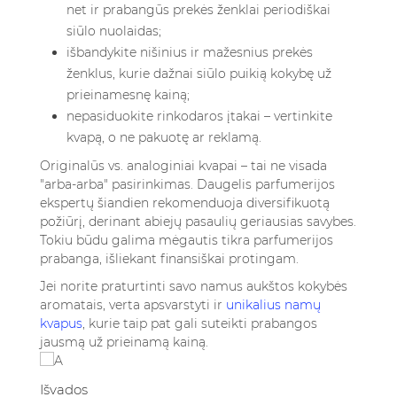
net ir prabangūs prekės ženklai periodiškai
siūlo nuolaidas;
išbandykite nišinius ir mažesnius prekės
ženklus, kurie dažnai siūlo puikią kokybę už
prieinamesnę kainą;
nepasiduokite rinkodaros įtakai – vertinkite
kvapą, o ne pakuotę ar reklamą.
Originalūs vs. analoginiai kvapai – tai ne visada
"arba-arba" pasirinkimas. Daugelis parfumerijos
ekspertų šiandien rekomenduoja diversifikuotą
požiūrį, derinant abiejų pasaulių geriausias savybes.
Tokiu būdu galima mėgautis tikra parfumerijos
prabanga, išliekant finansiškai protingam.
Jei norite praturtinti savo namus aukštos kokybės
aromatais, verta apsvarstyti ir
unikalius namų
kvapus
, kurie taip pat gali suteikti prabangos
jausmą už prieinamą kainą.
Išvados