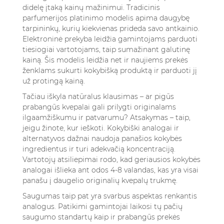
didelę įtaką kainų mažinimui. Tradicinis
parfumerijos platinimo modelis apima daugybę
tarpininkų, kurių kiekvienas prideda savo antkainio.
Elektroninė prekyba leidžia gamintojams parduoti
tiesiogiai vartotojams, taip sumažinant galutinę
kainą. Šis modelis leidžia net ir naujiems prekės
ženklams sukurti kokybišką produktą ir parduoti jį
už protingą kainą.
Tačiau iškyla natūralus klausimas – ar pigūs
prabangūs kvepalai gali prilygti originalams
ilgaamžiškumu ir patvarumu? Atsakymas – taip,
jeigu žinote, kur ieškoti. Kokybiški analogai ir
alternatyvos dažnai naudoja panašios kokybės
ingredientus ir turi adekvačią koncentraciją.
Vartotojų atsiliepimai rodo, kad geriausios kokybės
analogai išlieka ant odos 4-8 valandas, kas yra visai
panašu į daugelio originalių kvepalų trukmę.
Saugumas taip pat yra svarbus aspektas renkantis
analogus. Patikimi gamintojai laikosi tų pačių
saugumo standartų kaip ir prabangūs prekės