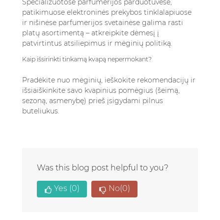
Specializuotose parfumerijos parduotuvėse,
patikimuose elektroninės prekybos tinklalapiuose
ir nišinėse parfumerijos svetainėse galima rasti
platų asortimentą – atkreipkite dėmesį į
patvirtintus atsiliepimus ir mėginių politiką.
Kaip išsirinkti tinkamą kvapą nepermokant?
Pradėkite nuo mėginių, ieškokite rekomendacijų ir
išsiaiškinkite savo kvapinius pomėgius (šeimą,
sezoną, asmenybę) prieš įsigydami pilnus
buteliukus.
Was this blog post helpful to you?
Yes
(0)
No
(0)