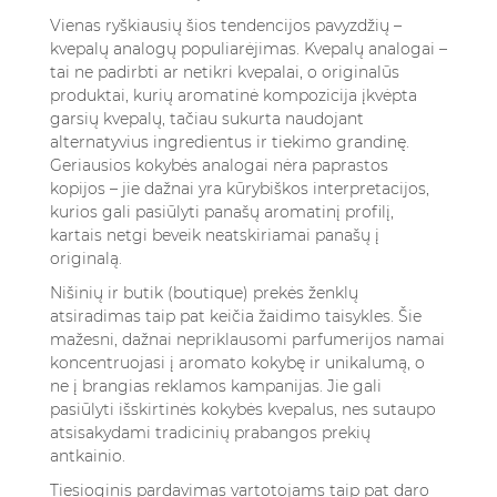
Vienas ryškiausių šios tendencijos pavyzdžių –
kvepalų analogų populiarėjimas. Kvepalų analogai –
tai ne padirbti ar netikri kvepalai, o originalūs
produktai, kurių aromatinė kompozicija įkvėpta
garsių kvepalų, tačiau sukurta naudojant
alternatyvius ingredientus ir tiekimo grandinę.
Geriausios kokybės analogai nėra paprastos
kopijos – jie dažnai yra kūrybiškos interpretacijos,
kurios gali pasiūlyti panašų aromatinį profilį,
kartais netgi beveik neatskiriamai panašų į
originalą.
Nišinių ir butik (boutique) prekės ženklų
atsiradimas taip pat keičia žaidimo taisykles. Šie
mažesni, dažnai nepriklausomi parfumerijos namai
koncentruojasi į aromato kokybę ir unikalumą, o
ne į brangias reklamos kampanijas. Jie gali
pasiūlyti išskirtinės kokybės kvepalus, nes sutaupo
atsisakydami tradicinių prabangos prekių
antkainio.
Tiesioginis pardavimas vartotojams taip pat daro