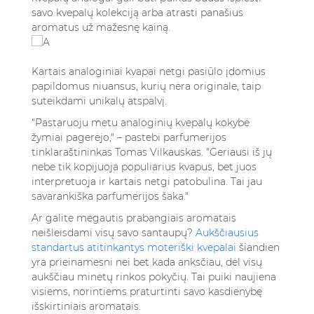
savo kvepalų kolekciją arba atrasti panašius
aromatus už mažesnę kainą.
Kartais analoginiai kvapai netgi pasiūlo įdomius
papildomus niuansus, kurių nėra originale, taip
suteikdami unikalų atspalvį.
"Pastaruoju metu analoginių kvepalų kokybė
žymiai pagerėjo," – pastebi parfumerijos
tinklaraštininkas Tomas Vilkauskas. "Geriausi iš jų
nebe tik kopijuoja populiarius kvapus, bet juos
interpretuoja ir kartais netgi patobulina. Tai jau
savarankiška parfumerijos šaka."
Ar galite mėgautis prabangiais aromatais
neišleisdami visų savo santaupų?
Aukščiausius
standartus atitinkantys moteriški kvepalai
šiandien
yra prieinamesni nei bet kada anksčiau, dėl visų
aukščiau minėtų rinkos pokyčių. Tai puiki naujiena
visiems, norintiems praturtinti savo kasdienybę
išskirtiniais aromatais.