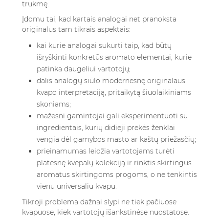
trukmę.
Įdomu tai, kad kartais analogai net pranoksta
originalus tam tikrais aspektais:
kai kurie analogai sukurti taip, kad būtų
išryškinti konkretūs aromato elementai, kurie
patinka daugeliui vartotojų;
dalis analogų siūlo modernesnę originalaus
kvapo interpretaciją, pritaikytą šiuolaikiniams
skoniams;
mažesni gamintojai gali eksperimentuoti su
ingredientais, kurių didieji prekės ženklai
vengia dėl gamybos masto ar kaštų priežasčių;
prieinamumas leidžia vartotojams turėti
platesnę kvepalų kolekciją ir rinktis skirtingus
aromatus skirtingoms progoms, o ne tenkintis
vienu universaliu kvapu.
Tikroji problema dažnai slypi ne tiek pačiuose
kvapuose, kiek vartotojų išankstinėse nuostatose.