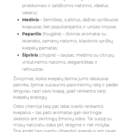
prieskoniais ir saldžiomis natomis, idealus
vakarui;
Medinis
– žemiškas, subtilus, dažnai vyriškuose
kvapuose, bet populiarėjantis ir unisex linijose;
Paparčio
(fougère) – žoliniai aromatai su
levandos, samanų natomis, klasikinis vyriškų
kvepalų pamatas;
Šiprinis
(chypre) – sausas, medinis su citrusų
viršutinėmis natomis, elegantiškas ir
rafinuotas.
Žinojimas, kokia kvepalų šeima jums labiausiai
patinka, žymiai susiaurins pasirinkimų ratą ir padės
lengviau rasti savo kvapą, ypač renkantis tarp
kvepalų analogų.
Odos chemija taip pat labai svarbi renkantis
kvepalus – tas pats aromatas gali skirtingai
skleistis ant skirtingų žmonių odos. Tai susiję su
mūsų natūraliu odos pH, drėgme ir net mityba.
Štai kodėl taip svarbu išbandyti kvepalus ant savęs,