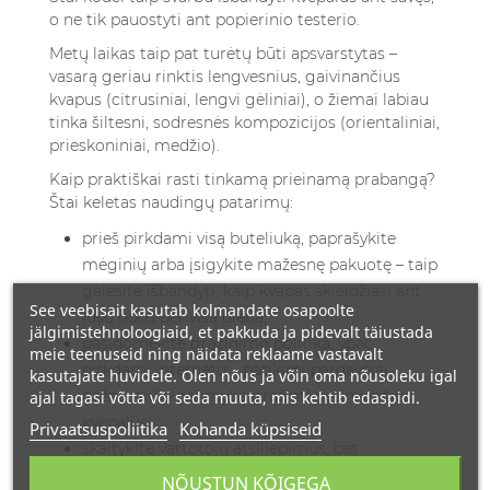
o ne tik pauostyti ant popierinio testerio.
Metų laikas taip pat turėtų būti apsvarstytas –
vasarą geriau rinktis lengvesnius, gaivinančius
kvapus (citrusiniai, lengvi gėliniai), o žiemai labiau
tinka šiltesni, sodresnės kompozicijos (orientaliniai,
prieskoniniai, medžio).
Kaip praktiškai rasti tinkamą prieinamą prabangą?
Štai keletas naudingų patarimų:
prieš pirkdami visą buteliuką, paprašykite
mėginių arba įsigykite mažesnę pakuotę – taip
galėsite išbandyti, kaip kvapas skleidžiasi ant
See veebisait kasutab kolmandate osapoolte
jūsų odos per visą dieną;
jälgimistehnoloogiaid, et pakkuda ja pidevalt täiustada
pasidomėkite grąžinimo politika, ypač
meie teenuseid ning näidata reklaame vastavalt
pirkdami internetu – patikimi pardavėjai
kasutajate huvidele. Olen nõus ja võin oma nõusoleku igal
dažnai siūlo galimybę grąžinti netinkančius
ajal tagasi võtta või seda muuta, mis kehtib edaspidi.
kvepalus;
Privaatsuspoliitika
Kohanda küpsiseid
skaitykite vartotojų atsiliepimus, bet
atsižvelkite į subjektyvumą – kvapai yra labai
NÕUSTUN KÕIGEGA