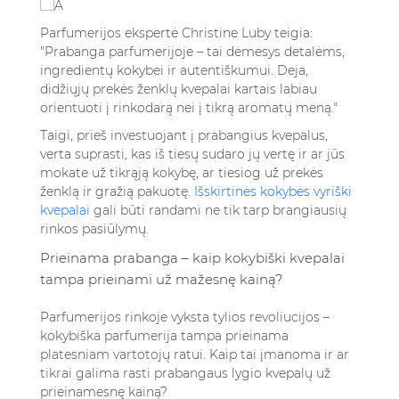
Parfumerijos ekspertė Christine Luby teigia:
"Prabanga parfumerijoje – tai dėmesys detalėms,
ingredientų kokybei ir autentiškumui. Deja,
didžiųjų prekės ženklų kvepalai kartais labiau
orientuoti į rinkodarą nei į tikrą aromatų meną."
Taigi, prieš investuojant į prabangius kvepalus,
verta suprasti, kas iš tiesų sudaro jų vertę ir ar jūs
mokate už tikrąją kokybę, ar tiesiog už prekės
ženklą ir gražią pakuotę.
Išskirtinės kokybės vyriški
kvepalai
gali būti randami ne tik tarp brangiausių
rinkos pasiūlymų.
Prieinama prabanga – kaip kokybiški kvepalai
tampa prieinami už mažesnę kainą?
Parfumerijos rinkoje vyksta tylios revoliucijos –
kokybiška parfumerija tampa prieinama
platesniam vartotojų ratui. Kaip tai įmanoma ir ar
tikrai galima rasti prabangaus lygio kvepalų už
prieinamesnę kainą?