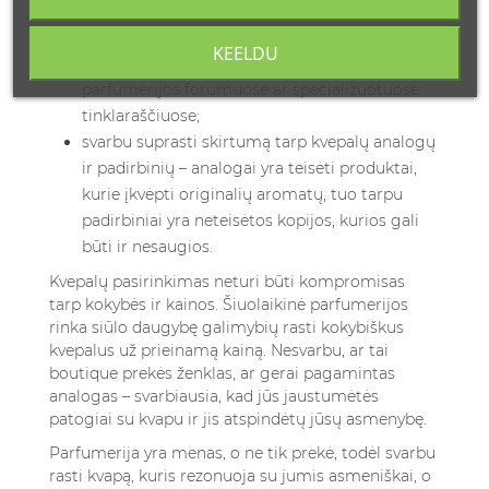
asmeninis dalykas;
jei ieškote konkretaus prabangaus kvepalų
KEELDU
analogo, ieškokite išsamių palyginimų
parfumerijos forumuose ar specializuotuose
tinklaraščiuose;
svarbu suprasti skirtumą tarp kvepalų analogų
ir padirbinių – analogai yra teisėti produktai,
kurie įkvėpti originalių aromatų, tuo tarpu
padirbiniai yra neteisėtos kopijos, kurios gali
būti ir nesaugios.
Kvepalų pasirinkimas neturi būti kompromisas
tarp kokybės ir kainos. Šiuolaikinė parfumerijos
rinka siūlo daugybę galimybių rasti kokybiškus
kvepalus už prieinamą kainą. Nesvarbu, ar tai
boutique prekės ženklas, ar gerai pagamintas
analogas – svarbiausia, kad jūs jaustumėtės
patogiai su kvapu ir jis atspindėtų jūsų asmenybę.
Parfumerija yra menas, o ne tik prekė, todėl svarbu
rasti kvapą, kuris rezonuoja su jumis asmeniškai, o