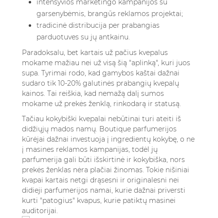
intensyvios marketingo kampanijos su
garsenybėmis, brangūs reklamos projektai;
tradicinė distribucija per prabangias
parduotuves su jų antkainu.
Paradoksalu, bet kartais už pačius kvepalus
mokame mažiau nei už visą šią "aplinką", kuri juos
supa. Tyrimai rodo, kad gamybos kaštai dažnai
sudaro tik 10-20% galutinės prabangių kvepalų
kainos. Tai reiškia, kad nemažą dalį sumos
mokame už prekės ženklą, rinkodarą ir statusą.
Tačiau kokybiški kvepalai nebūtinai turi ateiti iš
didžiųjų mados namų. Boutique parfumerijos
kūrėjai dažnai investuoja į ingredientų kokybę, o ne
į masines reklamos kampanijas, todėl jų
parfumerija gali būti išskirtinė ir kokybiška, nors
prekės ženklas nėra plačiai žinomas. Tokie nišiniai
kvapai kartais netgi drąsesni ir originalesni nei
didieji parfumerijos namai, kurie dažnai priversti
kurti "patogius" kvapus, kurie patiktų masinei
auditorijai.