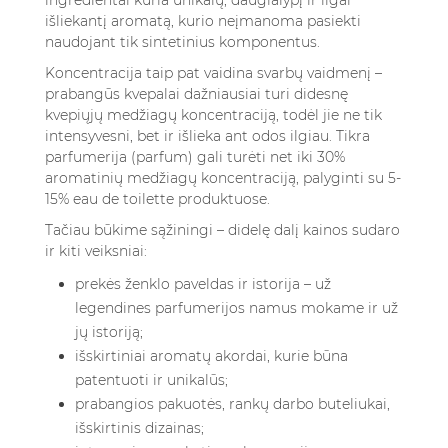
ingredientai kuria unikalų, daugialypį ir ilgai
išliekantį aromatą, kurio neįmanoma pasiekti
naudojant tik sintetinius komponentus.
Koncentracija taip pat vaidina svarbų vaidmenį –
prabangūs kvepalai dažniausiai turi didesnę
kvepiųjų medžiagų koncentraciją, todėl jie ne tik
intensyvesni, bet ir išlieka ant odos ilgiau. Tikra
parfumerija (parfum) gali turėti net iki 30%
aromatinių medžiagų koncentraciją, palyginti su 5-
15% eau de toilette produktuose.
Tačiau būkime sąžiningi – didelę dalį kainos sudaro
ir kiti veiksniai:
prekės ženklo paveldas ir istorija – už
legendines parfumerijos namus mokame ir už
jų istoriją;
išskirtiniai aromatų akordai, kurie būna
patentuoti ir unikalūs;
prabangios pakuotės, rankų darbo buteliukai,
išskirtinis dizainas;