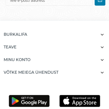

BURKALIFA

TEAVE

MINU KONTO

VÕTKE MEIEGA ÜHENDUST