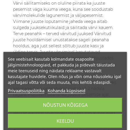
See veebisait kasutab kolmandate osapoolte
jälgimistehnoloogiaid, et pakkuda ja pidevalt täiustada
meie teenuseid ning näidata reklaame vastavalt
kasutajate huvidele. Olen nõus ja võin oma nõusoleku igal
ajal tagasi võtta või seda muuta, mis kehtib edaspidi.
Privaatsuspoliitika
Kohanda küpsiseid
NÕUSTUN KÕIGEGA
KEELDU