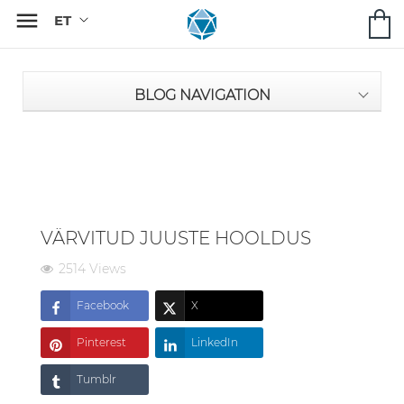

BLOG NAVIGATION
VÄRVITUD JUUSTE HOOLDUS
2514 Views
Facebook
X
Pinterest
LinkedIn
Tumblr