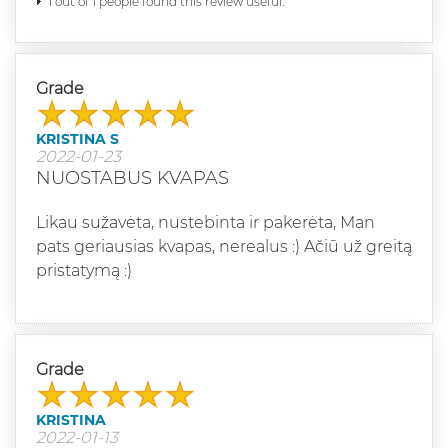
1 out of 1 people found this review useful.
Grade
KRISTINA S
2022-01-23
NUOSTABUS KVAPAS
Likau sužavėta, nustebinta ir pakerėta, Man
pats geriausias kvapas, nerealus :) Ačiū už greitą
pristatymą :)
Grade
KRISTINA
2022-01-13