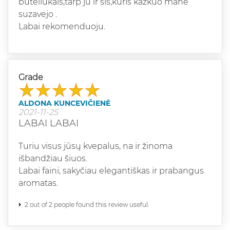
buteliukais,tarp ju ir sis,kuris kazkuo mane
suzavejo .
Labai rekomenduoju.
Grade
ALDONA KUNCEVIČIENĖ
2021-11-25
LABAI LABAI
Turiu visus jūsų kvepalus, na ir žinoma
išbandžiau šiuos.
Labai faini, sakyčiau elegantiškas ir prabangus
aromatas.
2 out of 2 people found this review useful.