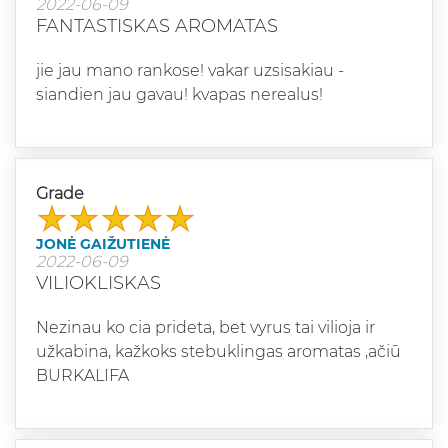
2022-06-09
FANTASTISKAS AROMATAS
jie jau mano rankose! vakar uzsisakiau -
siandien jau gavau! kvapas nerealus!
Grade
JONĖ GAIŽUTIENĖ
2022-06-09
VILIOKLISKAS
Nezinau ko cia prideta, bet vyrus tai vilioja ir
užkabina, kažkoks stebuklingas aromatas ,ačiū
BURKALIFA