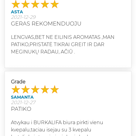
ASTA
2021-12-29
GERAS REKOMENDUOJU
LENGVAS,BET NE EILINIS AROMATAS ,MAN
PATIKO,PRISTATĖ TIKRAI GREIT IR DAR
MEGINUKŲ RADAU, AČIŪ .
Grade
SAMANTA
2021-12-27
PATIKO
Atvykau i BURKALIFA biura pirkti vienu
kvepalu,taciau isejau su 3 kvepalu