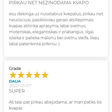
PIRKAU NET NEZINODAMA KVAPO
esu dekinga uz nuostabius kvepalus, pirkau net
neuosciusi, pasiklioviau gerais atsiliepimais.
kvapas atitinka aprasyma, labai svelnus,
moteriskas, elegantiskas ir prabangus. Ilgai
islieka ir palieka malonu bei svelnu sleifa. likau
labai patenkinta pirkiniu :)
Grade
DALIA
2022-01-07
SUPER
Aš taip pat pirkau abejodama...ar man patiks šis
kvapas