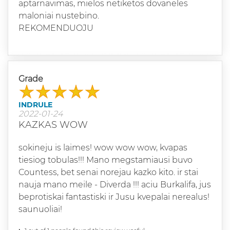
aptarnavimas, mielos netiketos dovaneles
maloniai nustebino.
REKOMENDUOJU
Grade
INDRULE
2022-01-24
KAZKAS WOW
sokineju is laimes! wow wow wow, kvapas
tiesiog tobulas!!! Mano megstamiausi buvo
Countess, bet senai norejau kazko kito. ir stai
nauja mano meile - Diverda !!! aciu Burkalifa, jus
beprotiskai fantastiski ir Jusu kvepalai nerealus!
saunuoliai!