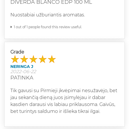
DIVERDA BLANCO EDP 100 ML
Nuostabiai užburiantis aromatas.
1 out of 1 people found this review useful.
Grade
NERINGA J
2022-06-22
PATINKA
Tik gavusi su Pirmieji įkvėpimai nesužavėjo, bet
jau sekančią dieną juos įsimylėjau ir dabar
kasdien darausi vis labiau priklausoma. Gaivūs,
bet turintys saldumo ir išlieka tikrai ilgai.