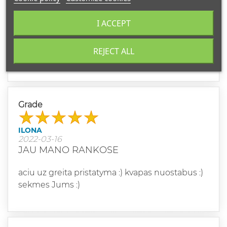
pirkau tik is aprasymo ir neprasoviau, kvapas
I ACCEPT
mano , labai atitinka aprasyma, nuosirdziai
rekomenduoju jusu imone ir produkcija
REJECT ALL
visiems pazystamiems
Grade
ILONA
2022-03-16
JAU MANO RANKOSE
aciu uz greita pristatyma :) kvapas nuostabus :)
sekmes Jums :)