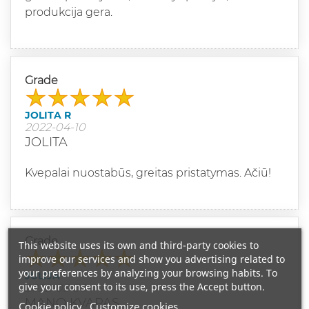
produkcija gera.
Grade
JOLITA R
2022-04-10
JOLITA
Kvepalai nuostabūs, greitas pristatymas. Ačiū!
Grade
This website uses its own and third-party cookies to
improve our services and show you advertising related to
your preferences by analyzing your browsing habits. To
JULIJA
give your consent to its use, press the Accept button.
2022-03-30
MANO KVAPAS
Cookie policy
Customize cookies