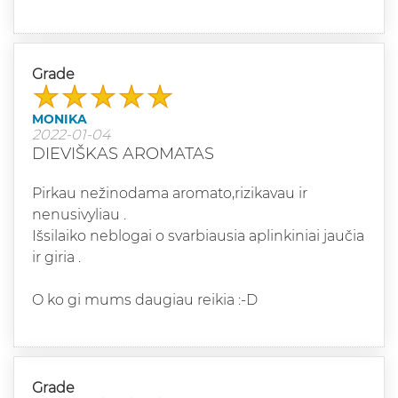
Grade
MONIKA
2022-01-04
DIEVIŠKAS AROMATAS
Pirkau nežinodama aromato,rizikavau ir
nenusivyliau .
Išsilaiko neblogai o svarbiausia aplinkiniai jaučia
ir giria .
O ko gi mums daugiau reikia :-D
Grade