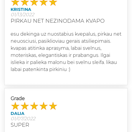
KRISTINA
01/13/2022
PIRKAU NET NEZINODAMA KVAPO
esu dekinga uz nuostabius kvepalus, pirkau net
neuosciusi, pasiklioviau gerais atsiliepimais.
kvapas atitinka aprasyma, labai svelnus,
moteriskas, elegantiskas ir prabangus. Ilgai
islieka ir palieka malonu bei svelnu sleifa. likau
labai patenkinta pirkiniu :)
Grade
DALIA
01/07/2022
SUPER