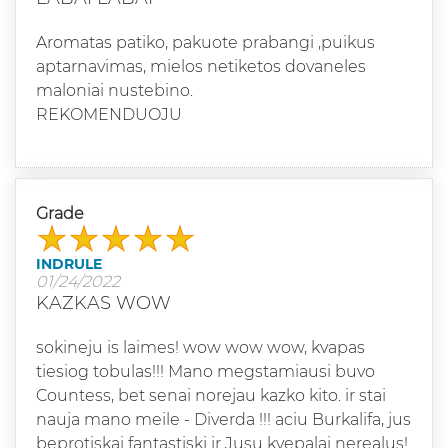
Aromatas patiko, pakuote prabangi ,puikus
aptarnavimas, mielos netiketos dovaneles
maloniai nustebino.
REKOMENDUOJU
Grade
INDRULE
01/24/2022
KAZKAS WOW
sokineju is laimes! wow wow wow, kvapas
tiesiog tobulas!!! Mano megstamiausi buvo
Countess, bet senai norejau kazko kito. ir stai
nauja mano meile - Diverda !!! aciu Burkalifa, jus
beprotiskai fantastiski ir Jusu kvepalai nerealus!