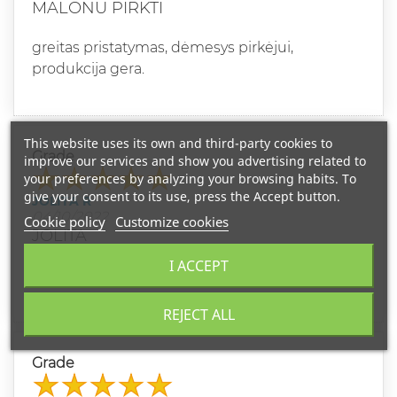
MALONU PIRKTI
greitas pristatymas, dėmesys pirkėjui,
produkcija gera.
This website uses its own and third-party cookies to
Grade
improve our services and show you advertising related to
your preferences by analyzing your browsing habits. To
give your consent to its use, press the Accept button.
JOLITA R
04/10/2022
Cookie policy
Customize cookies
JOLITA
I ACCEPT
Kvepalai nuostabūs, greitas pristatymas. Ačiū!
REJECT ALL
Grade