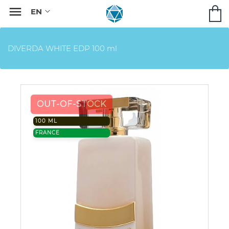

DIVERDA WHITE EDP 100 ml
OUT-OF-STOCK
100 ML
FRANCE