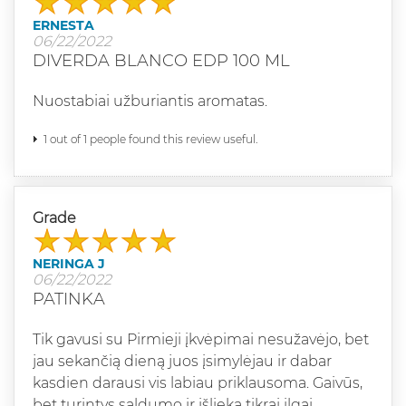
ERNESTA
06/22/2022
DIVERDA BLANCO EDP 100 ML
Nuostabiai užburiantis aromatas.
1 out of 1 people found this review useful.
Grade
NERINGA J
06/22/2022
PATINKA
Tik gavusi su Pirmieji įkvėpimai nesužavėjo, bet
jau sekančią dieną juos įsimylėjau ir dabar
kasdien darausi vis labiau priklausoma. Gaivūs,
bet turintys saldumo ir išlieka tikrai ilgai.