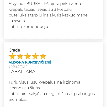
Atvykau i BURKALIFA biura pirkti vienu
kvepalu,taciau isejau su 3 kvepalu
buteliukais,tarp ju ir sis,kuris kazkuo mane
suzavejo .
Labai rekomenduoju.
Grade
ALDONA KUNCEVIČIENĖ
11/25/2021
LABAI LABAI
Turiu visus jūsų kvepalus, na ir žinoma
išbandžiau šiuos.
Labai faini, sakyčiau elegantiškas ir prabangus
aromatas.