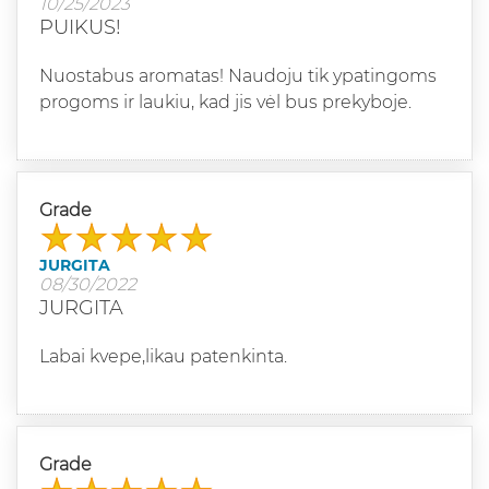
10/25/2023
PUIKUS!
Nuostabus aromatas! Naudoju tik ypatingoms
progoms ir laukiu, kad jis vėl bus prekyboje.
Grade
JURGITA
08/30/2022
JURGITA
Labai kvepe,likau patenkinta.
Grade