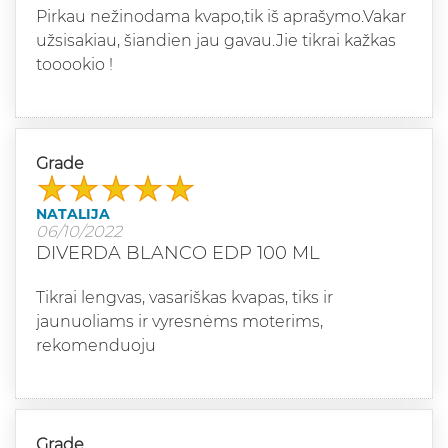
Pirkau nežinodama kvapo,tik iš aprašymo.Vakar
užsisakiau, šiandien jau gavau.Jie tikrai kažkas
tooookio !
Grade
NATALIJA
06/10/2022
DIVERDA BLANCO EDP 100 ML
Tikrai lengvas, vasariškas kvapas, tiks ir
jaunuoliams ir vyresnėms moterims,
rekomenduoju
Grade