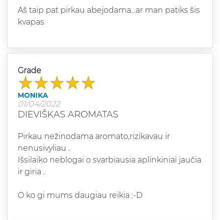
Aš taip pat pirkau abejodama...ar man patiks šis
kvapas
Grade
MONIKA
01/04/2022
DIEVIŠKAS AROMATAS
Pirkau nežinodama aromato,rizikavau ir
nenusivyliau .
Išsilaiko neblogai o svarbiausia aplinkiniai jaučia
ir giria .
O ko gi mums daugiau reikia :-D