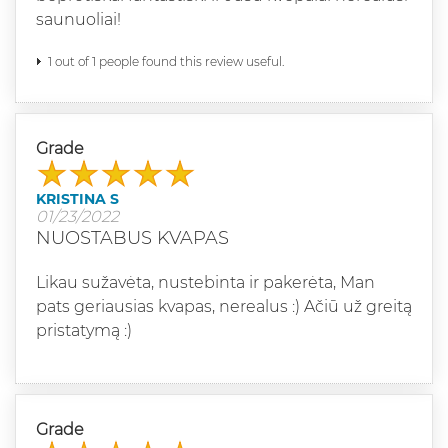
saunuoliai!
1 out of 1 people found this review useful.
Grade
KRISTINA S
01/23/2022
NUOSTABUS KVAPAS
Likau sužavėta, nustebinta ir pakerėta, Man
pats geriausias kvapas, nerealus :) Ačiū už greitą
pristatymą :)
Grade