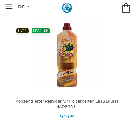

1 LTR.
SPANIEN
Konzentrierter Reiniger für Holzarbeiten Las 3 Brujas
MADERA 1L.
9,99 €