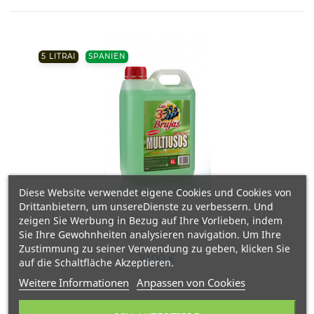
5 LITRAI
SPANIEN
Diese Website verwendet eigene Cookies und Cookies von
Drittanbietern, um unsereDienste zu verbessern. Und
zeigen Sie Werbung in Bezug auf Ihre Vorlieben, indem
UNIVERSAL-OBERFLÄCHENREINIGER LAS 3 BRUJAS
Sie Ihre Gewohnheiten analysieren navigation. Um Ihre
MULTIUSOS 5 ltr.
Zustimmung zu seiner Verwendung zu geben, klicken Sie
39,00 €
auf die Schaltfläche Akzeptieren.
Weitere Informationen
Anpassen von Cookies