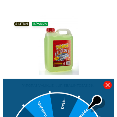
5 LITRAI
ISPANIJA
PARGRAS VALIKLIS NURIEBALINTOJAS 5 ltr.
39,00 €
Deja...
5€ nuolaida