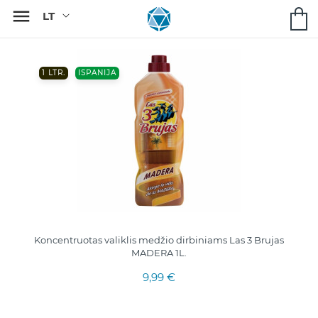

1 LTR.
ISPANIJA
Koncentruotas valiklis medžio dirbiniams Las 3 Brujas
MADERA 1L.
9,99 €