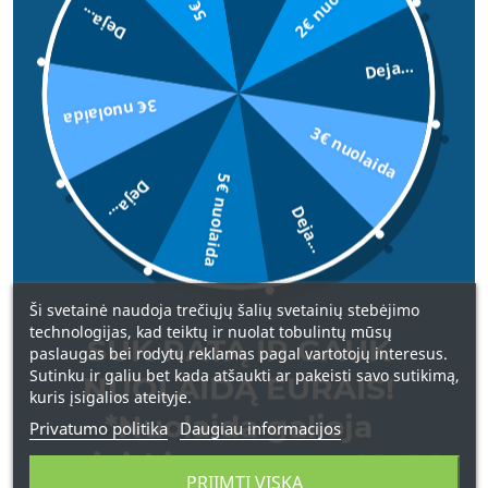
2€ nuolaida
Deja...
Deja...
5 LITRAI
ISPANIJA
3€ nuolaida
3€ nuolaida
5€ nuolaida
Deja...
Deja...
Ši svetainė naudoja trečiųjų šalių svetainių stebėjimo
technologijas, kad teiktų ir nuolat tobulintų mūsų
SUK RATĄ IR GAUK
UNIVERSALUS PAVIRŠIŲ VALIKLIS LAS 3 BRUJAS
paslaugas bei rodytų reklamas pagal vartotojų interesus.
MULTIUSOS 5 ltr.
Sutinku ir galiu bet kada atšaukti ar pakeisti savo sutikimą,
NUOLAIDĄ EURAIS!
kuris įsigalios ateityje.
39,00 €
*Nuolaida galioja
Privatumo politika
Daugiau informacijos
apsipirkimams nuo 49 € !
PRIIMTI VISKĄ