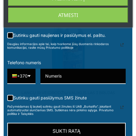
ATMESTI
5 LTR.
ISPANIJA
Sutinku gauti naujienas ir pasiūlymus el. paštu.
Daugiau informacijos apie tai, kaip tvarkome jūsų duomenis rinkodaros
komunikacijai, rasite mūsų Privatumo politikoje
Telefono numeris
+370
LANGŲ IR VEIDRODŽIŲ VALIKLIS LAS 3 BRUJAS
Sutinku gauti pasiūlymus SMS žinute
LIMPIACRISTALES 5L
Pažymėdamas šį laukelį sutinku gauti žinutes iš UAB „Burkalifa“, įskaitant
35,00 €
automatizuotai siunčiamas SMS. Sutikimas nėra pirkimo sąlyga. Privatumo
politika ir Taisyklės
SUKTI RATĄ