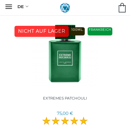

100ML.
FRANKREICH
NICHT AUF LAGER
EXTREMES PATCHOULI
75,00 €