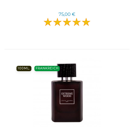
75,00 €
100ML.
FRANKREICH