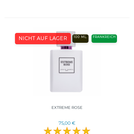
100 ML.
FRANKREICH
NICHT AUF LAGER
EXTREME ROSE
75,00 €