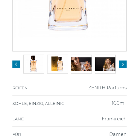


ZENITH Parfums
REIFEN
100ml.
SOHLE, EINZIG, ALLEINIG
Frankreich
LAND
Damen
FÜR