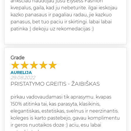
anksciau naudojau jusu Elysess Fashion
kvepalus, gaila, kad ju nebeturite. ilgai ieskojau
kazko panasaus ir pagaliau radau, jie kazkuo
panasus, bet tuo paciu ir skirtingi. labai labai
patinka :) dekoju uz rekomedacijas :)
Grade
AURELIJA
29.08.2022
PRISTATYMO GREITIS - ŽAIBIŠKAS
pirkau vadovaudamasi tik aprasymu. kvapas
150% atitinka tai, kas parasyta, klasikinis,
elegantiskas, estetiskas, svelnus ir neerzinantis.
koleges is karto pastebejo, gavau komplimentu
ir geros nuotaikos doze :) aciu, esu labai