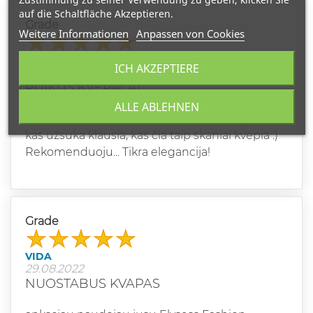
auf die Schaltfläche Akzeptieren.
Grade
Weitere Informationen
Anpassen von Cookies
VIRGINIJA T
ICH AKZEPTIERE
17.11.2023
PUIKŪS KVEPALAI
ALLE ABLEHNEN
Labai puikus aromatas, kai ateinu į darbą visi
kas užsuka klausia, kas čia taip skaniai kvepia :)
Rekomenduoju... Tikra elegancija!
Grade
VIDA
29.08.2022
NUOSTABUS KVAPAS