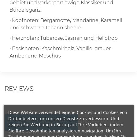
Gebiet und verkörpert ewige Klassiker und
Büroeleganz.
•
Kopfnoten: Bergamotte, Mandarine, Karamell
und schwarze Johannisbeere
•
Herznoten: Tuberose, Jasmin und Heliotrop
•
Basisnoten: Kaschmirholz, Vanille, grauer
Amber und Moschus
REVIEWS
Diese Website verwendet eigene Cookies und Cookies von
Drittanbietern, um unsereDienste zu verbessern. Und
WRITE YOUR REVIEW
zeigen Sie Werbung in Bezug auf Ihre Vorlieben, indem
Sie Ihre Gewohnheiten analysieren navigation. Um Ihre
Zustimmung zu seiner Verwendung zu geben, klicken Sie