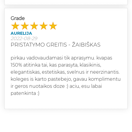
Grade
AURELIJA
2022-08-29
PRISTATYMO GREITIS - ŽAIBIŠKAS
pirkau vadovaudamasi tik aprasymu. kvapas
150% atitinka tai, kas parasyta, klasikinis,
elegantiskas, estetiskas, svelnus ir neerzinantis.
koleges is karto pastebejo, gavau komplimentu
ir geros nuotaikos doze :) aciu, esu labai
patenkinta :)