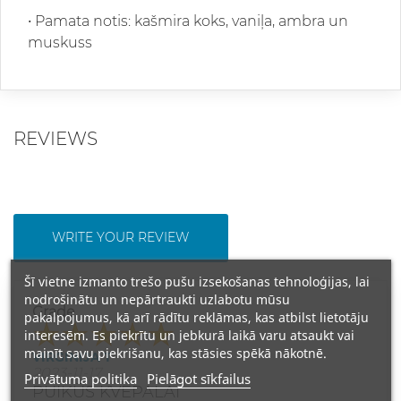
•
Pamata notis: kašmira koks, vaniļa, ambra un
muskuss
REVIEWS
WRITE YOUR REVIEW
Šī vietne izmanto trešo pušu izsekošanas tehnoloģijas, lai
nodrošinātu un nepārtraukti uzlabotu mūsu
Grade
pakalpojumus, kā arī rādītu reklāmas, kas atbilst lietotāju
interesēm. Es piekrītu un jebkurā laikā varu atsaukt vai
mainīt savu piekrišanu, kas stāsies spēkā nākotnē.
VIRGINIJA T
2023-11-17
Privātuma politika
Pielāgot sīkfailus
PUIKŪS KVEPALAI