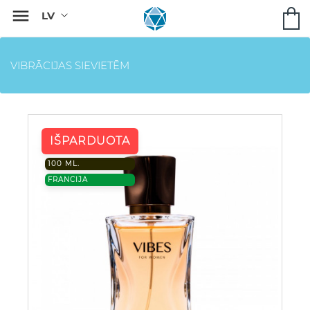

VIBRĀCIJAS SIEVIETĒM
IŠPARDUOTA
100 ML.
FRANCIJA