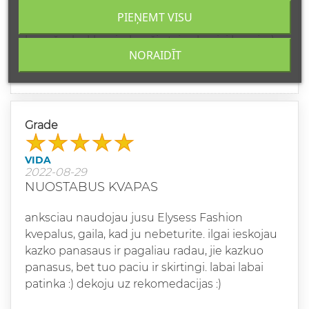
PIEŅEMT VISU
Labai puikus aromatas, kai ateinu į darbą visi
kas užsuka klausia, kas čia taip skaniai kvepia :)
NORAIDĪT
Rekomenduoju... Tikra elegancija!
Grade
VIDA
2022-08-29
NUOSTABUS KVAPAS
anksciau naudojau jusu Elysess Fashion
kvepalus, gaila, kad ju nebeturite. ilgai ieskojau
kazko panasaus ir pagaliau radau, jie kazkuo
panasus, bet tuo paciu ir skirtingi. labai labai
patinka :) dekoju uz rekomedacijas :)