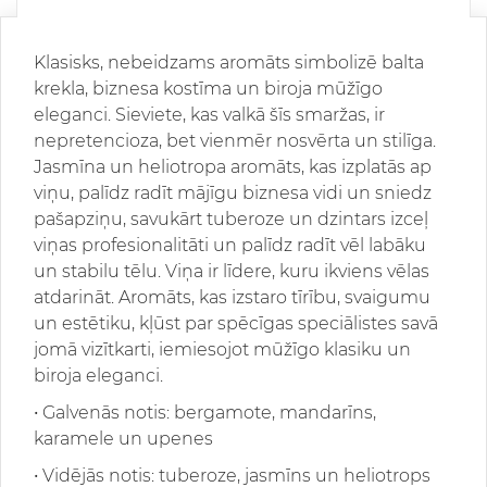
Klasisks, nebeidzams aromāts simbolizē balta
krekla, biznesa kostīma un biroja mūžīgo
eleganci. Sieviete, kas valkā šīs smaržas, ir
nepretencioza, bet vienmēr nosvērta un stilīga.
Jasmīna un heliotropa aromāts, kas izplatās ap
viņu, palīdz radīt mājīgu biznesa vidi un sniedz
pašapziņu, savukārt tuberoze un dzintars izceļ
viņas profesionalitāti un palīdz radīt vēl labāku
un stabilu tēlu. Viņa ir līdere, kuru ikviens vēlas
atdarināt. Aromāts, kas izstaro tīrību, svaigumu
un estētiku, kļūst par spēcīgas speciālistes savā
jomā vizītkarti, iemiesojot mūžīgo klasiku un
biroja eleganci.
•
Galvenās notis: bergamote, mandarīns,
karamele un upenes
•
Vidējās notis: tuberoze, jasmīns un heliotrops