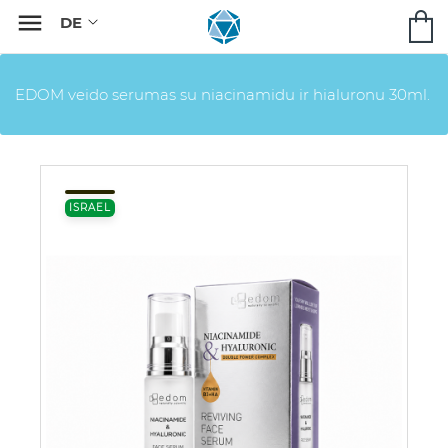

EDOM veido serumas su niacinamidu ir hialuronu 30ml.
ISRAEL