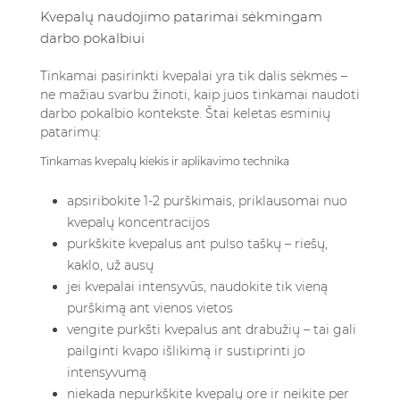
Kvepalų naudojimo patarimai sėkmingam
darbo pokalbiui
Tinkamai pasirinkti kvepalai yra tik dalis sėkmės –
ne mažiau svarbu žinoti, kaip juos tinkamai naudoti
darbo pokalbio kontekste. Štai keletas esminių
patarimų:
Tinkamas kvepalų kiekis ir aplikavimo technika
apsiribokite 1-2 purškimais, priklausomai nuo
kvepalų koncentracijos
purkškite kvepalus ant pulso taškų – riešų,
kaklo, už ausų
jei kvepalai intensyvūs, naudokite tik vieną
purškimą ant vienos vietos
vengite purkšti kvepalus ant drabužių – tai gali
pailginti kvapo išlikimą ir sustiprinti jo
intensyvumą
niekada nepurkškite kvepalų ore ir neikite per