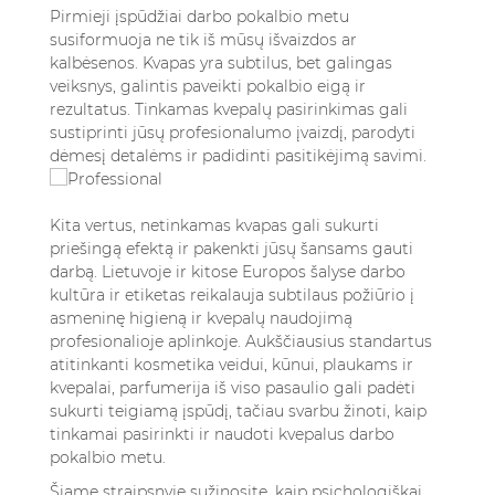
4.1. Perdozavimas – dažniausia klaida
Pirmieji įspūdžiai darbo pokalbio metu
4.2. Netinkamų aromatų pasirinkimas
susiformuoja ne tik iš mūsų išvaizdos ar
kalbėsenos. Kvapas yra subtilus, bet galingas
4.3. Ignoravimas įmonės kultūros ir aplinkos
veiksnys, galintis paveikti pokalbio eigą ir
4.4. Kvepalų buteliuko pasiėmimas
rezultatus. Tinkamas kvepalų pasirinkimas gali
papildomam purškimui
sustiprinti jūsų profesionalumo įvaizdį, parodyti
4.5. Netinkamas derėjimas su kitais kvapais
dėmesį detalėms ir padidinti pasitikėjimą savimi.
5. Išvados ir rekomendacijos
6. Dažniausiai užduodami klausimai (DUK)
6.1. 1. Kokio tipo kvepalai yra geriausi darbo
Kita vertus, netinkamas kvapas gali sukurti
priešingą efektą ir pakenkti jūsų šansams gauti
pokalbiui?
darbą. Lietuvoje ir kitose Europos šalyse darbo
6.2. 2. Kiek kvepalų turėčiau naudoti prieš
kultūra ir etiketas reikalauja subtilaus požiūrio į
darbo pokalbį?
asmeninę higieną ir kvepalų naudojimą
6.3. 3. Ar kvepalų naudojimas darbo pokalbyje
profesionalioje aplinkoje.
Aukščiausius standartus
gali sukelti neigiamą įspūdį?
atitinkanti kosmetika veidui, kūnui, plaukams ir
6.4. 4. Ar vyrai ir moterys turėtų rinktis
kvepalai, parfumerija iš viso pasaulio
gali padėti
skirtingus kvepalus darbo pokalbiui?
sukurti teigiamą įspūdį, tačiau svarbu žinoti, kaip
tinkamai pasirinkti ir naudoti kvepalus darbo
6.5. 5. Ar yra kvepalų, specialiai sukurtų
pokalbio metu.
profesinei aplinkai?
Šiame straipsnyje sužinosite, kaip psichologiškai