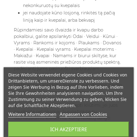
nekonkuruotų su kvepalais
jei naudojate kūno losjoną, rinkitės tą pačią
liniją kaip ir kvepalai, arba bekvapį
Rūpindamiesi savo išvaizda ir kvapu darbo
pokalbiui, galite apsilankyti
Odai · Veidui · Kūnui ·
Vyrams · Rankoms ir kojoms · Plaukams · Dovanos
· Kvepalai · Kvepalai vyrams · Kvepalai moterims ·
Makiažui · Kvapai · Namams ir biurui
skiltyse, kur
rasite visą asmeninės priežiūros produktų spektrą,
padėsiantį jums pasiruošti svarbiausiam
Diese Website verwendet eigene Cookies und Cookies von
susitikimui.
Drittanbietern, um unsereDienste zu verbessern. Und
Dažniausios klaidos – kvepalų naudojimo darbo
zeigen Sie Werbung in Bezug auf Ihre Vorlieben, indem
pokalbiuose nepageidautini aspektai
Sie Ihre Gewohnheiten analysieren navigation. Um Ihre
Zustimmung zu seiner Verwendung zu geben, klicken Sie
auf die Schaltfläche Akzeptieren.
Net ir geriausi kvepalai gali tapti kliūtimi, jei juos
naudosite netinkamai. Susipažinkite su
Weitere Informationen
Anpassen von Cookies
dažniausiomis klaidomis, kurių reikėtų vengti.
Perdozavimas – dažniausia klaida
ICH AKZEPTIERE