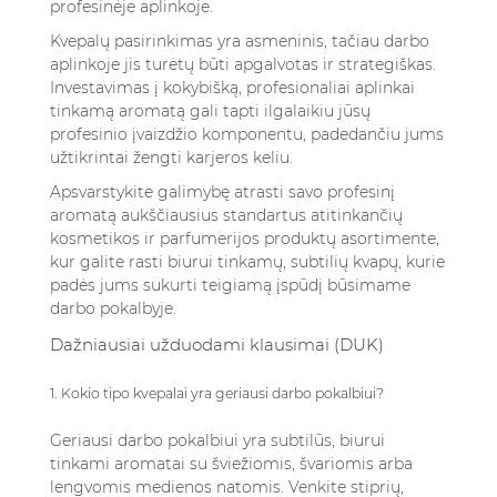
profesinėje aplinkoje.
Kvepalų pasirinkimas yra asmeninis, tačiau darbo
aplinkoje jis turėtų būti apgalvotas ir strategiškas.
Investavimas į kokybišką, profesionaliai aplinkai
tinkamą aromatą gali tapti ilgalaikiu jūsų
profesinio įvaizdžio komponentu, padedančiu jums
užtikrintai žengti karjeros keliu.
Apsvarstykite galimybę atrasti savo profesinį
aromatą
aukščiausius standartus atitinkančių
kosmetikos ir parfumerijos produktų
asortimente,
kur galite rasti biurui tinkamų, subtilių kvapų, kurie
padės jums sukurti teigiamą įspūdį būsimame
darbo pokalbyje.
Dažniausiai užduodami klausimai (DUK)
1. Kokio tipo kvepalai yra geriausi darbo pokalbiui?
Geriausi darbo pokalbiui yra subtilūs, biurui
tinkami aromatai su šviežiomis, švariomis arba
lengvomis medienos natomis. Venkite stiprių,