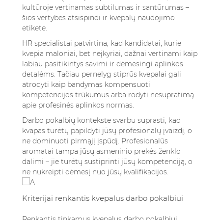
kultūroje vertinamas subtilumas ir santūrumas –
šios vertybės atsispindi ir kvepalų naudojimo
etikete.
HR specialistai patvirtina, kad kandidatai, kurie
kvepia maloniai, bet neįkyriai, dažnai vertinami kaip
labiau pasitikintys savimi ir dėmesingi aplinkos
detalėms. Tačiau pernelyg stiprūs kvepalai gali
atrodyti kaip bandymas kompensuoti
kompetencijos trūkumus arba rodyti nesupratimą
apie profesinės aplinkos normas.
Darbo pokalbių kontekste svarbu suprasti, kad
kvapas turėtų papildyti jūsų profesionalų įvaizdį, o
ne dominuoti pirmąjį įspūdį. Profesionalūs
aromatai tampa jūsų asmeninio prekės ženklo
dalimi – jie turėtų sustiprinti jūsų kompetenciją, o
ne nukreipti dėmesį nuo jūsų kvalifikacijos.
Kriterijai renkantis kvepalus darbo pokalbiui
Renkantis tinkamus kvepalus darbo pokalbiui,