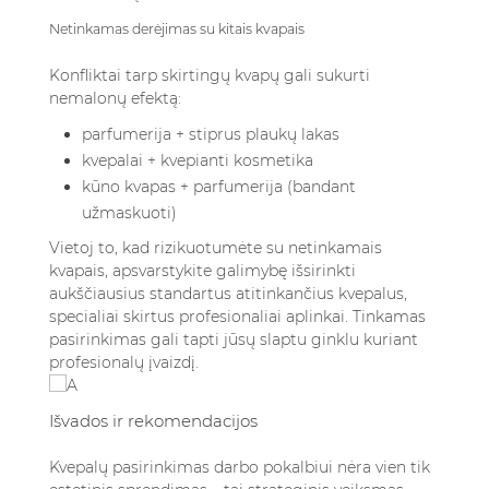
Netinkamas derėjimas su kitais kvapais
Konfliktai tarp skirtingų kvapų gali sukurti
nemalonų efektą:
parfumerija + stiprus plaukų lakas
kvepalai + kvepianti kosmetika
kūno kvapas + parfumerija (bandant
užmaskuoti)
Vietoj to, kad rizikuotumėte su netinkamais
kvapais, apsvarstykite galimybę išsirinkti
aukščiausius standartus atitinkančius kvepalus
,
specialiai skirtus profesionaliai aplinkai. Tinkamas
pasirinkimas gali tapti jūsų slaptu ginklu kuriant
profesionalų įvaizdį.
Išvados ir rekomendacijos
Kvepalų pasirinkimas darbo pokalbiui nėra vien tik