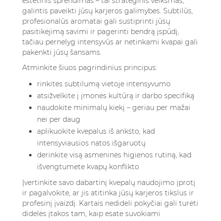
estetinis sprendimas – tai strateginis veiksmas,
galintis paveikti jūsų karjeros galimybes. Subtilūs,
profesionalūs aromatai gali sustiprinti jūsų
pasitikėjimą savimi ir pagerinti bendrą įspūdį,
tačiau pernelyg intensyvūs ar netinkami kvapai gali
pakenkti jūsų šansams.
Atminkite šiuos pagrindinius principus:
rinkitės subtilumą vietoje intensyvumo
atsižvelkite į įmonės kultūrą ir darbo specifiką
naudokite minimalų kiekį – geriau per mažai
nei per daug
aplikuokite kvepalus iš anksto, kad
intensyviausios natos išgaruotų
derinkite visą asmeninės higienos rutiną, kad
išvengtumėte kvapų konflikto
Įvertinkite savo dabartinį kvepalų naudojimo įprotį
ir pagalvokite, ar jis atitinka jūsų karjeros tikslus ir
profesinį įvaizdį. Kartais nedideli pokyčiai gali turėti
didelės įtakos tam, kaip esate suvokiami