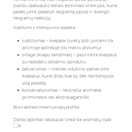
svarbu vadovautis keliais esminiais kriterijais, kurie
padės jums padaryti teigiamą įspūdį ir išvengti
neigiamų reakcijų.
Subtilumo ir intensyvumo aspektai
subtilumas – kvepalai turėtų būti juntami tik
artimoje aplinkoje (iki metro atstumu)
sillage (kvapo sklidimas) – pasirinkite kvepalus
su nedideliu sklidimo spinduliu
patvarumas – rinkitės vidutinio patvarumo
kvepalus, kurie išliks švarūs, bet neintensyvūs
visą pokalbį
konservatyvumas – neutralūs aromatai
priimtinesni nei ekstravagantiški
Biuro aplinkai tinkamų kvapų profiliai
Darbo aplinkai labiausiai tinka šie aromatų tipai: