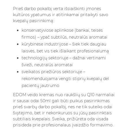
Prieš darbo pokalbį verta išsiaiškinti įmonės
kultūros ypatumus ir atitinkamai pritaikyti savo
kvepalų pasirinkimą:
konservatyviose aplinkose (bankai, teisės
firmos) – ypač subtilūs, neutralūs aromatai
kūrybinėse industrijose – šiek tiek daugiau
laisvės, bet vis tiek išlaikant profesionalumą
technologijų sektoriuje – dažnai vertinami
švieži, neutralūs aromatai
sveikatos priežiūros sektoriuje –
rekomenduojama vengti stiprių kvepalų dėl
pacientų jautrumo
EDOM veido kremas nuo raukšlių su Q10 narmaliai
ir sausai odai 50ml
gali būti puikus pasirinkimas
prieš svarbų darbo pokalbį, nes ne tik suteiks odai
švytėjimo, bet ir nekonkuruos su jūsų pasirinktais
subtiliais kvepalais. Sveika, prižiūrėta oda visada
prisideda prie profesionalaus įvaizdžio formavimo.