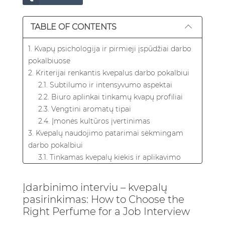
TABLE OF CONTENTS
1. Kvapų psichologija ir pirmieji įspūdžiai darbo
pokalbiuose
2. Kriterijai renkantis kvepalus darbo pokalbiui
2.1. Subtilumo ir intensyvumo aspektai
2.2. Biuro aplinkai tinkamų kvapų profiliai
2.3. Vengtini aromatų tipai
2.4. Įmonės kultūros įvertinimas
3. Kvepalų naudojimo patarimai sėkmingam
darbo pokalbiui
3.1. Tinkamas kvepalų kiekis ir aplikavimo
technika
3.2. Laiko planavimas
Įdarbinimo interviu – kvepalų
3.3. Sluoksniavimo strategija
pasirinkimas: How to Choose the
4. Dažniausios klaidos – kvepalų naudojimo
Right Perfume for a Job Interview
darbo pokalbiuose nepageidautini aspektai