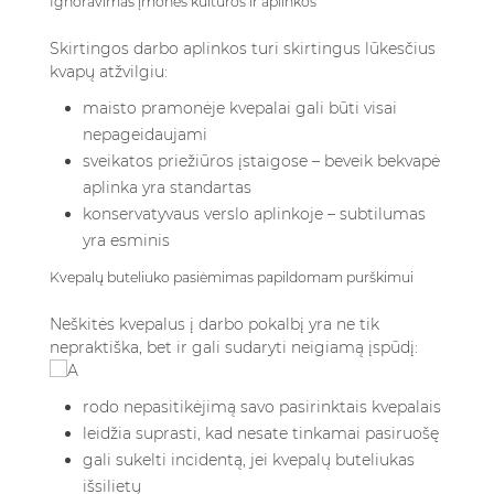
Ignoravimas įmonės kultūros ir aplinkos
Skirtingos darbo aplinkos turi skirtingus lūkesčius
kvapų atžvilgiu:
maisto pramonėje kvepalai gali būti visai
nepageidaujami
sveikatos priežiūros įstaigose – beveik bekvapė
aplinka yra standartas
konservatyvaus verslo aplinkoje – subtilumas
yra esminis
Kvepalų buteliuko pasiėmimas papildomam purškimui
Neškitės kvepalus į darbo pokalbį yra ne tik
nepraktiška, bet ir gali sudaryti neigiamą įspūdį:
rodo nepasitikėjimą savo pasirinktais kvepalais
leidžia suprasti, kad nesate tinkamai pasiruošę
gali sukelti incidentą, jei kvepalų buteliukas
išsilietų