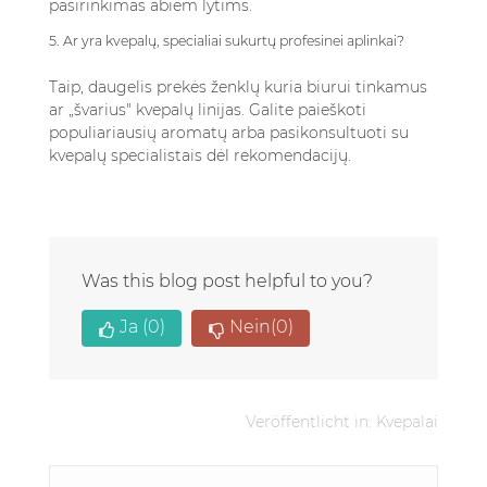
pasirinkimas abiem lytims.
5. Ar yra kvepalų, specialiai sukurtų profesinei aplinkai?
Taip, daugelis prekės ženklų kuria biurui tinkamus
ar „švarius" kvepalų linijas. Galite paieškoti
populiariausių aromatų arba pasikonsultuoti su
kvepalų specialistais dėl rekomendacijų.
Was this blog post helpful to you?
Ja
(0)
Nein
(0)
Veröffentlicht in:
Kvepalai