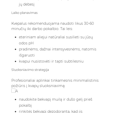
jų debesį
Laiko planavimas
Kvepalus rekomenduojama naudoti likus 30-60
minučių iki darbo pokalbio. Tai leis:
eteriniam aliejui natūraliai susilieti su jūsų
odos pH
pradinėms, dažnai intensyvesnėms, natomis
išgaruoti
kvapui nusistovėti ir tapti subtilesniu
Sluoksniavimo strategija
Profesionaliai aplinkai tinkamesnis minimalistinis
požiūris į kvapų sluoksniavimą:
naudokite bekvapį muilą ir dušo gelį prieš
pokalbį
rinkitės bekvapį dezodorantą, kad jis