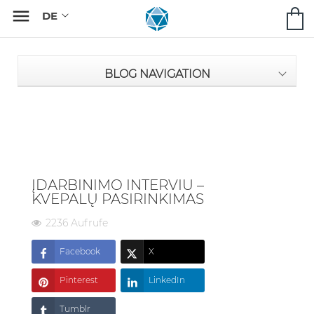

BLOG NAVIGATION
ĮDARBINIMO INTERVIU –
KVEPALŲ PASIRINKIMAS
2236 Aufrufe
Facebook
X
Pinterest
LinkedIn
Tumblr