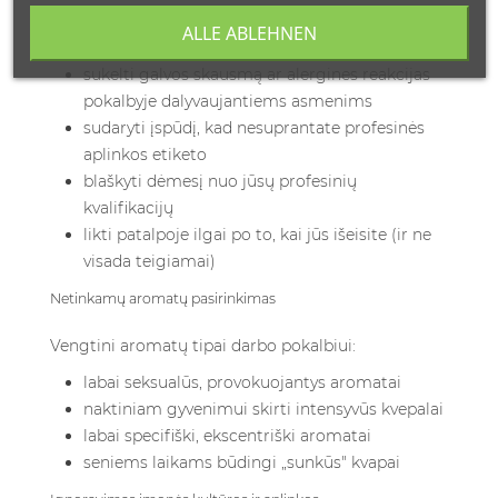
Pernelyg gausus kvepalų naudojimas yra labiausiai
ALLE ABLEHNEN
paplitusi klaida. Ji gali:
sukelti galvos skausmą ar alergines reakcijas
pokalbyje dalyvaujantiems asmenims
sudaryti įspūdį, kad nesuprantate profesinės
aplinkos etiketo
blaškyti dėmesį nuo jūsų profesinių
kvalifikacijų
likti patalpoje ilgai po to, kai jūs išeisite (ir ne
visada teigiamai)
Netinkamų aromatų pasirinkimas
Vengtini aromatų tipai darbo pokalbiui:
labai seksualūs, provokuojantys aromatai
naktiniam gyvenimui skirti intensyvūs kvepalai
labai specifiški, ekscentriški aromatai
seniems laikams būdingi „sunkūs" kvapai