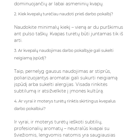
dominuojančių ar labai asmeninių kvapų.
2. Kiek kvepalų turėčiau naudoti prieš darbo pokalbį?
Naudokite minimalų kiekį – vieną ar du purškimus
ant pulso taškų. Kvapas turėtų būti juntamas tik iš
arti.
3. Ar kvepalų naudojimas darbo pokalbyje gali sukelti
neigiamą įspūdį?
Taip, pernelyg gausus naudojimas ar stiprūs,
poliarizuojantys aromatai gali sukurti neigiamą
įspūdį arba sukelti alergijas. Visada rinkitės
subtilumą ir atsižvelkite į įmonės kultūrą.
4. Ar vyrai ir moterys turėtų rinktis skirtingus kvepalus
darbo pokalbiui?
Ir vyrai, ir moterys turėtų ieškoti subtilių,
profesionalių aromatų – neutralūs kvapai su
šviežiomis, lengvomis natomis yra saugiausias