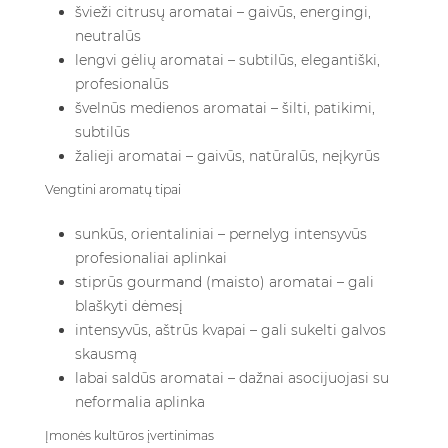
švieži citrusų aromatai – gaivūs, energingi,
neutralūs
lengvi gėlių aromatai – subtilūs, elegantiški,
profesionalūs
švelnūs medienos aromatai – šilti, patikimi,
subtilūs
žalieji aromatai – gaivūs, natūralūs, neįkyrūs
Vengtini aromatų tipai
sunkūs, orientaliniai – pernelyg intensyvūs
profesionaliai aplinkai
stiprūs gourmand (maisto) aromatai – gali
blaškyti dėmesį
intensyvūs, aštrūs kvapai – gali sukelti galvos
skausmą
labai saldūs aromatai – dažnai asocijuojasi su
neformalia aplinka
Įmonės kultūros įvertinimas