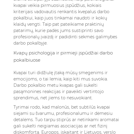
kvapai veikia pirmuosius įspūdžius, kokiais
kriterijais vadovautis renkantis kvepalus darbo
pokalbiui, kaip juos tinkamai naudoti ir kokių
klaidų vengti. Taip pat pateikiame praktinių
patarimų, kurie padės jums sustiprinti savo
profesionalų įvaizdį ir padidinti sėkmės galimybes
darbo pokalbyje.
Kvapų psichologija ir pirmieji įspūdžiai darbo
pokalbiuose
Kvapai turi didžiulę įtaką mūsų smegenims ir
emocijoms, o tai lemia, kaip kiti mus suvokia.
Darbo pokalbio metu kvapas gali sukelti
pasąmonines reakcijas ir paveikti vertintojo
sprendimus, net jiems to nesuvokiant.
Tyrimai rodo, kad malonūs, bet subtilūs kvapai
siejami su švarumu, profesionalumu ir dėmesiu
detalėms. Tuo tarpu stiprūs ar netinkami aromatai
gali sukelti neigiamas asociacijas ar net fizinį
diskomfortą. Europos, įskaitant ir Lietuvos, verslo