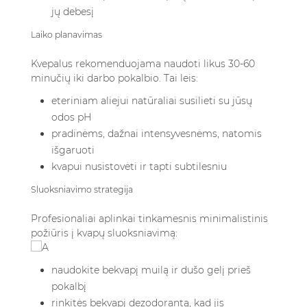
jų debesį
Laiko planavimas
Kvepalus rekomenduojama naudoti likus 30-60
minučių iki darbo pokalbio. Tai leis:
eteriniam aliejui natūraliai susilieti su jūsų
odos pH
pradinėms, dažnai intensyvesnėms, natomis
išgaruoti
kvapui nusistovėti ir tapti subtilesniu
Sluoksniavimo strategija
Profesionaliai aplinkai tinkamesnis minimalistinis
požiūris į kvapų sluoksniavimą:
naudokite bekvapį muilą ir dušo gelį prieš
pokalbį
rinkitės bekvapį dezodorantą, kad jis