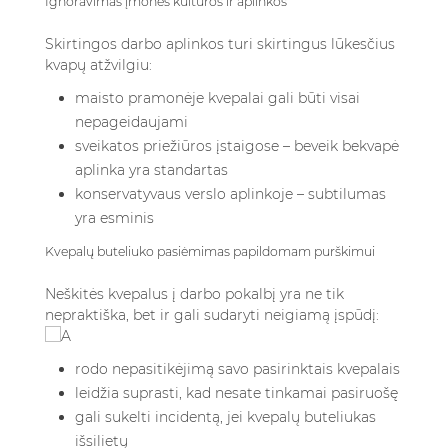
Ignoravimas įmonės kultūros ir aplinkos
Skirtingos darbo aplinkos turi skirtingus lūkesčius
kvapų atžvilgiu:
maisto pramonėje kvepalai gali būti visai
nepageidaujami
sveikatos priežiūros įstaigose – beveik bekvapė
aplinka yra standartas
konservatyvaus verslo aplinkoje – subtilumas
yra esminis
Kvepalų buteliuko pasiėmimas papildomam purškimui
Neškitės kvepalus į darbo pokalbį yra ne tik
nepraktiška, bet ir gali sudaryti neigiamą įspūdį:
rodo nepasitikėjimą savo pasirinktais kvepalais
leidžia suprasti, kad nesate tinkamai pasiruošę
gali sukelti incidentą, jei kvepalų buteliukas
išsilietų