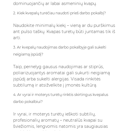
dominuojančių ar labai asmeninių kvapų.
2. Kiek kvepalų turėčiau naudoti prieš darbo pokalbį?
Naudokite minimalų kiekį – vieną ar du purškimus
ant pulso taškų. Kvapas turėtų būti juntamas tik iš
arti.
3. Ar kvepalų naudojimas darbo pokalbyje gali sukelti
neigiamą įspūdį?
Taip, pernelyg gausus naudojimas ar stiprūs,
poliarizuojantys aromatai gali sukurti neigiamą
įspūdį arba sukelti alergijas. Visada rinkitės
subtilumą ir atsižvelkite į įmonės kultūrą.
4. Ar vyrai ir moterys turėtų rinktis skirtingus kvepalus
darbo pokalbiui?
Ir vyrai, ir moterys turėtų ieškoti subtilių,
profesionalių aromatų – neutralūs kvapai su
šviežiomis, lengvomis natomis yra saugiausias