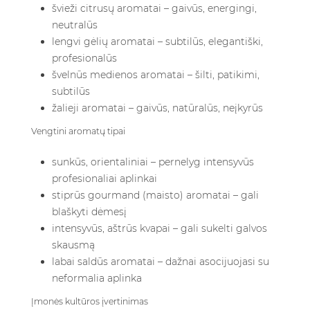
švieži citrusų aromatai – gaivūs, energingi,
neutralūs
lengvi gėlių aromatai – subtilūs, elegantiški,
profesionalūs
švelnūs medienos aromatai – šilti, patikimi,
subtilūs
žalieji aromatai – gaivūs, natūralūs, neįkyrūs
Vengtini aromatų tipai
sunkūs, orientaliniai – pernelyg intensyvūs
profesionaliai aplinkai
stiprūs gourmand (maisto) aromatai – gali
blaškyti dėmesį
intensyvūs, aštrūs kvapai – gali sukelti galvos
skausmą
labai saldūs aromatai – dažnai asocijuojasi su
neformalia aplinka
Įmonės kultūros įvertinimas