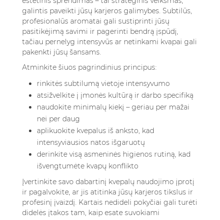
estetinis sprendimas – tai strateginis veiksmas,
galintis paveikti jūsų karjeros galimybes. Subtilūs,
profesionalūs aromatai gali sustiprinti jūsų
pasitikėjimą savimi ir pagerinti bendrą įspūdį,
tačiau pernelyg intensyvūs ar netinkami kvapai gali
pakenkti jūsų šansams.
Atminkite šiuos pagrindinius principus:
rinkitės subtilumą vietoje intensyvumo
atsižvelkite į įmonės kultūrą ir darbo specifiką
naudokite minimalų kiekį – geriau per mažai
nei per daug
aplikuokite kvepalus iš anksto, kad
intensyviausios natos išgaruotų
derinkite visą asmeninės higienos rutiną, kad
išvengtumėte kvapų konflikto
Įvertinkite savo dabartinį kvepalų naudojimo įprotį
ir pagalvokite, ar jis atitinka jūsų karjeros tikslus ir
profesinį įvaizdį. Kartais nedideli pokyčiai gali turėti
didelės įtakos tam, kaip esate suvokiami