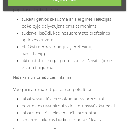
Pernelyg gausus kvepalų naudojimas yra labiausiai
paplitusi klaida. Ji gali:
sukelti galvos skausmą ar alergines reakcijas
pokalbyje dalyvaujantiems asmenims
sudaryti įspūdį, kad nesuprantate profesinės
aplinkos etiketo
blaškyti dėmesį nuo jūsų profesinių
kvalifikacijų
likti patalpoje ilgai po to, kai jūs išeisite (ir ne
visada teigiamai)
Netinkamų aromatų pasirinkimas
Vengtini aromatų tipai darbo pokalbiui:
labai seksualūs, provokuojantys aromatai
naktiniam gyvenimui skirti intensyvūs kvepalai
labai specifiški, ekscentriški aromatai
seniems laikams būdingi „sunkūs" kvapai