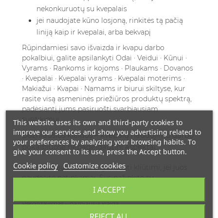
nekonkuruotų su kvepalais
jei naudojate kūno losjoną, rinkitės tą pačią
liniją kaip ir kvepalai, arba bekvapį
Rūpindamiesi savo išvaizda ir kvapu darbo
pokalbiui, galite apsilankyti
Odai · Veidui · Kūnui ·
Vyrams · Rankoms ir kojoms · Plaukams · Dovanos
· Kvepalai · Kvepalai vyrams · Kvepalai moterims ·
Makiažui · Kvapai · Namams ir biurui
skiltyse, kur
rasite visą asmeninės priežiūros produktų spektrą,
padėsiantį jums pasiruošti svarbiausiam
susitikimui.
This website uses its own and third-party cookies to
improve our services and show you advertising related to
Dažniausios klaidos – kvepalų naudojimo darbo
your preferences by analyzing your browsing habits. To
pokalbiuose nepageidautini aspektai
give your consent to its use, press the Accept button.
Cookie policy
Customize cookies
Net ir geriausi kvepalai gali tapti kliūtimi, jei juos
naudosite netinkamai. Susipažinkite su
dažniausiomis klaidomis, kurių reikėtų vengti.
I ACCEPT
Perdozavimas – dažniausia klaida
REJECT ALL