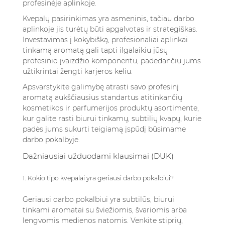
profesinėje aplinkoje.
Kvepalų pasirinkimas yra asmeninis, tačiau darbo
aplinkoje jis turėtų būti apgalvotas ir strategiškas.
Investavimas į kokybišką, profesionaliai aplinkai
tinkamą aromatą gali tapti ilgalaikiu jūsų
profesinio įvaizdžio komponentu, padedančiu jums
užtikrintai žengti karjeros keliu.
Apsvarstykite galimybę atrasti savo profesinį
aromatą
aukščiausius standartus atitinkančių
kosmetikos ir parfumerijos produktų
asortimente,
kur galite rasti biurui tinkamų, subtilių kvapų, kurie
padės jums sukurti teigiamą įspūdį būsimame
darbo pokalbyje.
Dažniausiai užduodami klausimai (DUK)
1. Kokio tipo kvepalai yra geriausi darbo pokalbiui?
Geriausi darbo pokalbiui yra subtilūs, biurui
tinkami aromatai su šviežiomis, švariomis arba
lengvomis medienos natomis. Venkite stiprių,