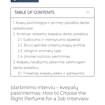
TABLE OF CONTENTS
1. Kvapų psichologija ir pirmieji įspūdžiai darbo
pokalbiuose
2. Kriterijai renkantis kvepalus darbo pokalbiui
2.1. Subtilumo ir intensyvumo aspektai
2.2. Biuro aplinkai tinkamų kvapų profiliai
2.3. Vengtini aromatų tipai
2.4. Įmonės kultūros įvertinimas
3. Kvepalų naudojimo patarimai sėkmingam
darbo pokalbiui
3.1. Tinkamas kvepalų kiekis ir aplikavimo
technika
3.2. Laiko planavimas
Įdarbinimo interviu – kvepalų
3.3. Sluoksniavimo strategija
pasirinkimas: How to Choose the
4. Dažniausios klaidos – kvepalų naudojimo
Right Perfume for a Job Interview
darbo pokalbiuose nepageidautini aspektai