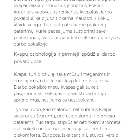
kvapai veikia pirmuosius įspūdžius, kokiais
kriterijais vadovautis renkantis kvepalus darbo
pokalbiui, kaip juos tinkamai naudoti ir kokių
klaidų vengti. Taip pat pateikiame praktinių
patarimų, kurie padės jums sustiprinti savo
profesionalų įvaizdį ir padidinti sėkmės galimybes
darbo pokalbyje.
Kvapų psichologija ir pirmieji įspūdžiai darbo
pokalbiuose
Kvapai turi didžiulę įtaką mūsų smegenims ir
emocijoms, o tai lemia, kaip kiti mus suvokia.
Darbo pokalbio metu kvapas gali sukelti
pasąmonines reakcijas ir paveikti vertintojo
sprendimus, net jiems to nesuvokiant.
Tyrimai rodo, kad malonūs, bet subtilūs kvapai
siejami su švarumu, profesionalumu ir dėmesiu
detalėms. Tuo tarpu stiprūs ar netinkami aromatai
gali sukelti neigiamas asociacijas ar net fizinį
diskomfortą. Europos, įskaitant ir Lietuvos, verslo