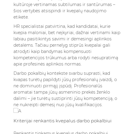
kultūroje vertinamas subtilumas ir santūrumas –
šios vertybės atsispindi ir kvepalų naudojimo
etikete.
HR specialistai patvirtina, kad kandidatai, kurie
kvepia maloniai, bet neįkyriai, dažnai vertinami kaip
labiau pasitikintys savimi ir dėmesingi aplinkos
detalėms. Tačiau pernelyg stiprūs kvepalai gali
atrodyti kaip bandymas kompensuoti
kompetencijos trūkumus arba rodyti nesupratimą
apie profesinės aplinkos normas.
Darbo pokalbių kontekste svarbu suprasti, kad
kvapas turėtų papildyti jūsų profesionalų įvaizdį, o
ne dominuoti pirmąjį įspūdį. Profesionalūs
aromatai tampa jūsų asmeninio prekės ženklo
dalimi – jie turėtų sustiprinti jūsų kompetenciją, o
ne nukreipti dėmesį nuo jūsų kvalifikacijos.
Kriterijai renkantis kvepalus darbo pokalbiui
Renkantis tinkamus kvepalus darbo pokalbiui,