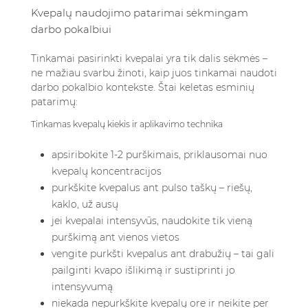
Kvepalų naudojimo patarimai sėkmingam
darbo pokalbiui
Tinkamai pasirinkti kvepalai yra tik dalis sėkmės –
ne mažiau svarbu žinoti, kaip juos tinkamai naudoti
darbo pokalbio kontekste. Štai keletas esminių
patarimų:
Tinkamas kvepalų kiekis ir aplikavimo technika
apsiribokite 1-2 purškimais, priklausomai nuo
kvepalų koncentracijos
purkškite kvepalus ant pulso taškų – riešų,
kaklo, už ausų
jei kvepalai intensyvūs, naudokite tik vieną
purškimą ant vienos vietos
vengite purkšti kvepalus ant drabužių – tai gali
pailginti kvapo išlikimą ir sustiprinti jo
intensyvumą
niekada nepurkškite kvepalų ore ir neikite per