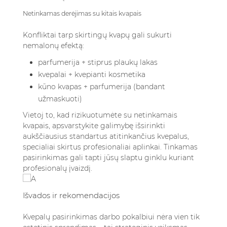
Netinkamas derėjimas su kitais kvapais
Konfliktai tarp skirtingų kvapų gali sukurti
nemalonų efektą:
parfumerija + stiprus plaukų lakas
kvepalai + kvepianti kosmetika
kūno kvapas + parfumerija (bandant
užmaskuoti)
Vietoj to, kad rizikuotumėte su netinkamais
kvapais, apsvarstykite galimybę išsirinkti
aukščiausius standartus atitinkančius kvepalus
,
specialiai skirtus profesionaliai aplinkai. Tinkamas
pasirinkimas gali tapti jūsų slaptu ginklu kuriant
profesionalų įvaizdį.
Išvados ir rekomendacijos
Kvepalų pasirinkimas darbo pokalbiui nėra vien tik