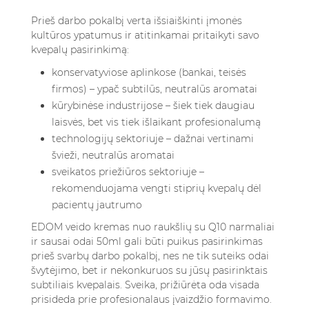
Prieš darbo pokalbį verta išsiaiškinti įmonės
kultūros ypatumus ir atitinkamai pritaikyti savo
kvepalų pasirinkimą:
konservatyviose aplinkose (bankai, teisės
firmos) – ypač subtilūs, neutralūs aromatai
kūrybinėse industrijose – šiek tiek daugiau
laisvės, bet vis tiek išlaikant profesionalumą
technologijų sektoriuje – dažnai vertinami
švieži, neutralūs aromatai
sveikatos priežiūros sektoriuje –
rekomenduojama vengti stiprių kvepalų dėl
pacientų jautrumo
EDOM veido kremas nuo raukšlių su Q10 narmaliai
ir sausai odai 50ml
gali būti puikus pasirinkimas
prieš svarbų darbo pokalbį, nes ne tik suteiks odai
švytėjimo, bet ir nekonkuruos su jūsų pasirinktais
subtiliais kvepalais. Sveika, prižiūrėta oda visada
prisideda prie profesionalaus įvaizdžio formavimo.