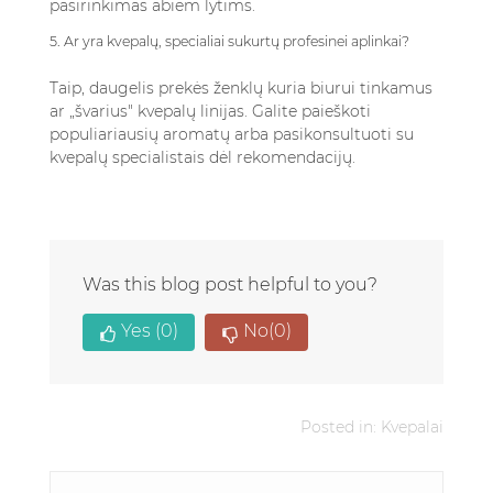
pasirinkimas abiem lytims.
5. Ar yra kvepalų, specialiai sukurtų profesinei aplinkai?
Taip, daugelis prekės ženklų kuria biurui tinkamus
ar „švarius" kvepalų linijas. Galite paieškoti
populiariausių aromatų arba pasikonsultuoti su
kvepalų specialistais dėl rekomendacijų.
Was this blog post helpful to you?
Yes
(0)
No
(0)
Posted in:
Kvepalai