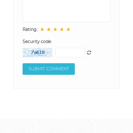
★
★
★
★
★
Rating:
Security code: