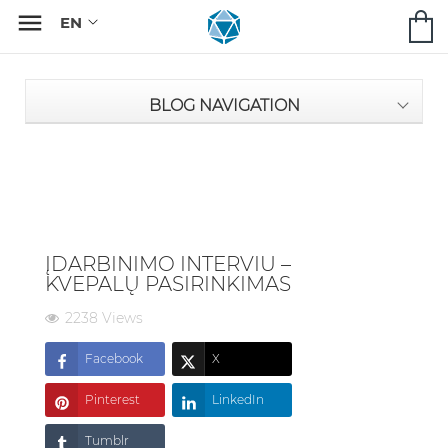

BLOG NAVIGATION
ĮDARBINIMO INTERVIU –
KVEPALŲ PASIRINKIMAS
2238 Views
Facebook
X
Pinterest
LinkedIn
Tumblr