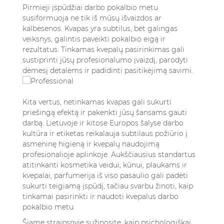
4.1. Perdozavimas – dažniausia klaida
Pirmieji įspūdžiai darbo pokalbio metu
4.2. Netinkamų aromatų pasirinkimas
susiformuoja ne tik iš mūsų išvaizdos ar
kalbėsenos. Kvapas yra subtilus, bet galingas
4.3. Ignoravimas įmonės kultūros ir aplinkos
veiksnys, galintis paveikti pokalbio eigą ir
4.4. Kvepalų buteliuko pasiėmimas
rezultatus. Tinkamas kvepalų pasirinkimas gali
papildomam purškimui
sustiprinti jūsų profesionalumo įvaizdį, parodyti
4.5. Netinkamas derėjimas su kitais kvapais
dėmesį detalėms ir padidinti pasitikėjimą savimi.
5. Išvados ir rekomendacijos
6. Dažniausiai užduodami klausimai (DUK)
6.1. 1. Kokio tipo kvepalai yra geriausi darbo
Kita vertus, netinkamas kvapas gali sukurti
priešingą efektą ir pakenkti jūsų šansams gauti
pokalbiui?
darbą. Lietuvoje ir kitose Europos šalyse darbo
6.2. 2. Kiek kvepalų turėčiau naudoti prieš
kultūra ir etiketas reikalauja subtilaus požiūrio į
darbo pokalbį?
asmeninę higieną ir kvepalų naudojimą
6.3. 3. Ar kvepalų naudojimas darbo pokalbyje
profesionalioje aplinkoje.
Aukščiausius standartus
gali sukelti neigiamą įspūdį?
atitinkanti kosmetika veidui, kūnui, plaukams ir
6.4. 4. Ar vyrai ir moterys turėtų rinktis
kvepalai, parfumerija iš viso pasaulio
gali padėti
skirtingus kvepalus darbo pokalbiui?
sukurti teigiamą įspūdį, tačiau svarbu žinoti, kaip
tinkamai pasirinkti ir naudoti kvepalus darbo
6.5. 5. Ar yra kvepalų, specialiai sukurtų
pokalbio metu.
profesinei aplinkai?
Šiame straipsnyje sužinosite, kaip psichologiškai