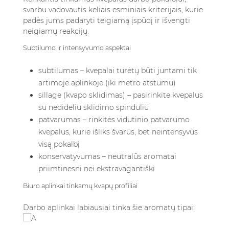
svarbu vadovautis keliais esminiais kriterijais, kurie
padės jums padaryti teigiamą įspūdį ir išvengti
neigiamų reakcijų.
Subtilumo ir intensyvumo aspektai
subtilumas – kvepalai turėtų būti juntami tik
artimoje aplinkoje (iki metro atstumu)
sillage (kvapo sklidimas) – pasirinkite kvepalus
su nedideliu sklidimo spinduliu
patvarumas – rinkitės vidutinio patvarumo
kvepalus, kurie išliks švarūs, bet neintensyvūs
visą pokalbį
konservatyvumas – neutralūs aromatai
priimtinesni nei ekstravagantiški
Biuro aplinkai tinkamų kvapų profiliai
Darbo aplinkai labiausiai tinka šie aromatų tipai: