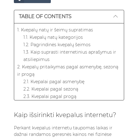
TABLE OF CONTENTS
1. Kvepalų natų ir šeimų supratimas
1.1. Kvepalų natų kategorijos
1.2. Pagrindinės kvepalų šeimos
1.3. Kaip suprasti internetinius aprašymus ir
atsiliepimus
2. Kvepalų pritaikymas pagal asmenybę, sezoną
ir progą
2.1. Kvepalai pagal asmenybę
2.2. Kvepalai pagal sezoną
2.3. Kvepalai pagal progą
3. Kvepalų koncentracijų ir pakuotės
iššifravimas
Kaip išsirinkti kvepalus internetu?
3.1. Pagrindinės kvepalų koncentracijos
3.2. Pakuotės reikšmė
Perkant kvepalus internetu taupomas laikas ir
4. Saugus apsipirkimas: autentiškumas,
dažnai randamos geresnės kainos nei fizinėse