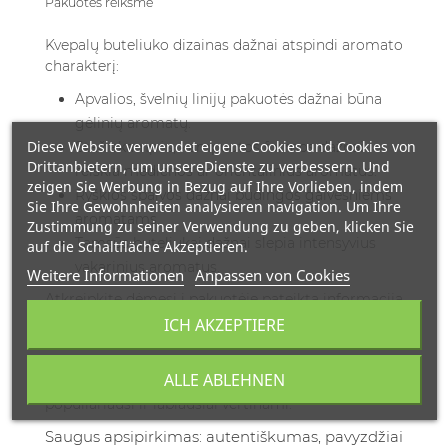
Pakuotės reikšmė
Kvepalų buteliuko dizainas dažnai atspindi aromato
charakterį:
Apvalios, švelnių linijų pakuotės dažnai būna
gėlinių aromatų.
Diese Website verwendet eigene Cookies und Cookies von
Stačiakampės, kampuotos formos dažnai
Drittanbietern, um unsereDienste zu verbessern. Und
reiškia medienos ar orientalinius aromatus.
zeigen Sie Werbung in Bezug auf Ihre Vorlieben, indem
Ryškios spalvos dažnai būdingos gaivesniems
Sie Ihre Gewohnheiten analysieren navigation. Um Ihre
aromatams.
Zustimmung zu seiner Verwendung zu geben, klicken Sie
Tamsūs buteliukai dažnai slepia intensyvius
auf die Schaltfläche Akzeptieren.
vakarinius aromatus.
Weitere Informationen
Anpassen von Cookies
Atkreipkite dėmesį į pakuotėje pateiktą informaciją
– kokybiškas produktas visada turės aiškiai
ICH AKZEPTIERE
nurodytą koncentraciją, gamintoją, sudėtį ir talpos
dydį. Pasitikrinkite
perkamiausių produktų
sąrašą,
ALLE ABLEHNEN
kad suprastumėte, kokie aromatai šiuo metu yra
populiariausi ir labiausiai vertinami.
Saugus apsipirkimas: autentiškumas, pavyzdžiai