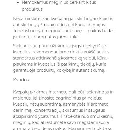
Nemokamus mėginius perkant kitus
produktus.
Nepamirškite, kad kvepalai gali skirtingai skleistis
ant skirtingų žmonių odos dėl kūno chemijos.
Todėl išbandyti mėginius ant savęs – puikus būdas
įsitikinti, ar aromatas jums tinka.
Siekiant saugiai ir užtikrintai įsigyti kokybiškus
kvepalus, rekomenduojame rinktis
aukščiausius
standartus atitinkančią kosmetiką veidui, kūnui,
plaukams ir kvepalus
iš patikimų tiekėjų, kurie
garantuoja produktų kokybę ir autentiškumą.
Išvados
Kvepalų pirkimas internetu gali būti sėkmingas ir
malonus, jei žinosite pagrindinius principus:
kvepalų natų supratimą, asmenybės ir aromato
derinimą, koncentracijų skirtumus ir saugaus
apsipirkimo ypatumus. Pradėkite nuo smulkesnių
mėginių, kad atrastumėte savo mėgstamiausią
aromatą be didelės rizikos. Eksperimentuokite su