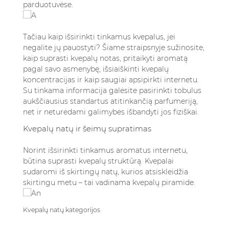
parduotuvėse.
pavyzdžiai ir grąžinimai
4.1. Kaip atpažinti patikimą pardavėją
4.2. Kaip atpažinti padirbtus kvepalus
Tačiau kaip išsirinkti tinkamus kvepalus, jei
4.3. Pavyzdžių ir testerių užsakymas
negalite jų pauostyti? Šiame straipsnyje sužinosite,
5. Išvados
kaip suprasti kvepalų notas, pritaikyti aromatą
6. Dažniausiai užduodami klausimai
pagal savo asmenybę, išsiaiškinti kvepalų
6.1. Kaip nustatyti, ar kvepalai man tiks,
koncentracijas ir kaip saugiai apsipirkti internetu.
Su tinkama informacija galėsite pasirinkti tobulus
perkant juos internetu?
aukščiausius standartus atitinkančią parfumeriją
,
6.2. Ką reiškia EDP, EDT ir EDC?
net ir neturėdami galimybės išbandyti jos fiziškai.
6.3. Kaip išvengti padirbtų kvepalų pirkimo
internetu?
Kvepalų natų ir šeimų supratimas
6.4. Ar saugu pirkti kvepalus internetu jų
Norint išsirinkti tinkamus aromatus internetu,
neužuodus?
būtina suprasti kvepalų struktūrą. Kvepalai
6.5. Kaip išsirinkti kvepalus dovanai kitam
sudaromi iš skirtingų natų, kurios atsiskleidžia
žmogui?
skirtingu metu – tai vadinama kvepalų piramide.
Kvepalų natų kategorijos