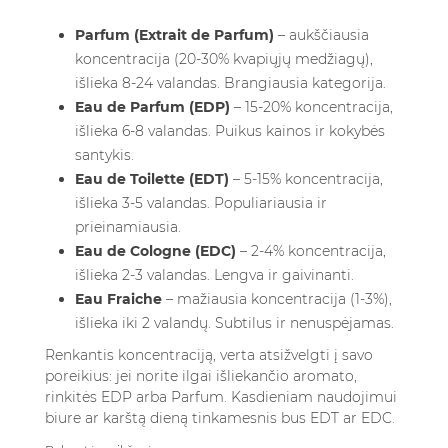
Parfum (Extrait de Parfum)
– aukščiausia
koncentracija (20-30% kvapiųjų medžiagų),
išlieka 8-24 valandas. Brangiausia kategorija.
Eau de Parfum (EDP)
– 15-20% koncentracija,
išlieka 6-8 valandas. Puikus kainos ir kokybės
santykis.
Eau de Toilette (EDT)
– 5-15% koncentracija,
išlieka 3-5 valandas. Populiariausia ir
prieinamiausia.
Eau de Cologne (EDC)
– 2-4% koncentracija,
išlieka 2-3 valandas. Lengva ir gaivinanti.
Eau Fraiche
– mažiausia koncentracija (1-3%),
išlieka iki 2 valandų. Subtilus ir nenuspėjamas.
Renkantis koncentraciją, verta atsižvelgti į savo
poreikius: jei norite ilgai išliekančio aromato,
rinkitės EDP arba Parfum. Kasdieniam naudojimui
biure ar karštą dieną tinkamesnis bus EDT ar EDC.