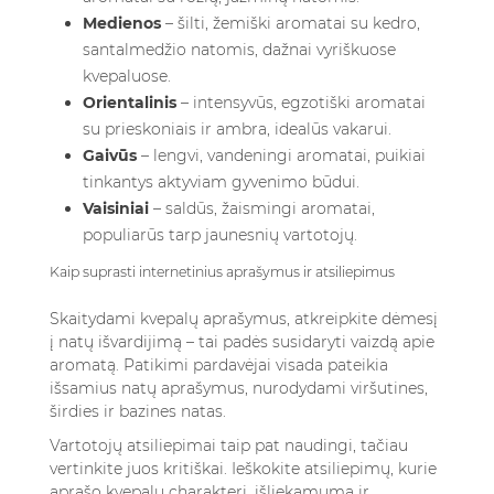
Medienos
– šilti, žemiški aromatai su kedro,
santalmedžio natomis, dažnai vyriškuose
kvepaluose.
Orientalinis
– intensyvūs, egzotiški aromatai
su prieskoniais ir ambra, idealūs vakarui.
Gaivūs
– lengvi, vandeningi aromatai, puikiai
tinkantys aktyviam gyvenimo būdui.
Vaisiniai
– saldūs, žaismingi aromatai,
populiarūs tarp jaunesnių vartotojų.
Kaip suprasti internetinius aprašymus ir atsiliepimus
Skaitydami kvepalų aprašymus, atkreipkite dėmesį
į natų išvardijimą – tai padės susidaryti vaizdą apie
aromatą. Patikimi pardavėjai visada pateikia
išsamius natų aprašymus, nurodydami viršutines,
širdies ir bazines natas.
Vartotojų atsiliepimai taip pat naudingi, tačiau
vertinkite juos kritiškai. Ieškokite atsiliepimų, kurie
aprašo kvepalų charakterį, išliekamumą ir