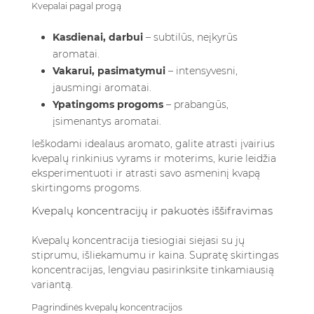
Kvepalai pagal progą
Kasdienai, darbui
– subtilūs, neįkyrūs
aromatai.
Vakarui, pasimatymui
– intensyvesni,
jausmingi aromatai.
Ypatingoms progoms
– prabangūs,
įsimenantys aromatai.
Ieškodami idealaus aromato, galite
atrasti įvairius
kvepalų rinkinius vyrams ir moterims
, kurie leidžia
eksperimentuoti ir atrasti savo asmeninį kvapą
skirtingoms progoms.
Kvepalų koncentracijų ir pakuotės iššifravimas
Kvepalų koncentracija tiesiogiai siejasi su jų
stiprumu, išliekamumu ir kaina. Supratę skirtingas
koncentracijas, lengviau pasirinksite tinkamiausią
variantą.
Pagrindinės kvepalų koncentracijos