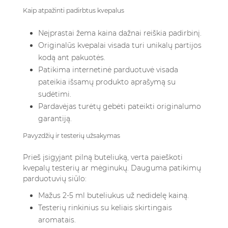
Kaip atpažinti padirbtus kvepalus
Neįprastai žema kaina dažnai reiškia padirbinį.
Originalūs kvepalai visada turi unikalų partijos
kodą ant pakuotės.
Patikima internetinė parduotuvė visada
pateikia išsamų produkto aprašymą su
sudėtimi.
Pardavėjas turėtų gebėti pateikti originalumo
garantiją.
Pavyzdžių ir testerių užsakymas
Prieš įsigyjant pilną buteliuką, verta paieškoti
kvepalų testerių ar mėginukų. Dauguma patikimų
parduotuvių siūlo:
Mažus 2-5 ml buteliukus už nedidelę kainą.
Testerių rinkinius su keliais skirtingais
aromatais.