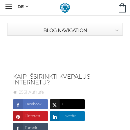

BLOG NAVIGATION
KAIP IŠSIRINKTI KVEPALUS
INTERNETU?
2561 Aufrufe
Facebook
X
Pinterest
LinkedIn
Tumblr