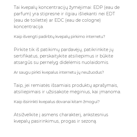
Tai kvepalų koncentracijų žymėjimai: EDP (eau de
parfum) yra stipresnė ir ilgiau išliekanti nei EDT
(eau de toilette) ar EDC (eau de cologne)
koncentracija.
Kaip išvengti padirbtų kvepalų pirkimo internetu?
Pirkite tik iš patikimų pardavėjų, patikrinkite jų
sertifikatus, perskaitykite atsiliepimus ir būkite
atsargūs su pernelyg didelėmis nuolaidomis.
Ar saugu pirkti kvepalus internetu jų neužuodus?
Taip, jei remiatės išsamiais produktų aprašymais,
atsiliepimais ir užsisakote mėginius, kai įmanoma.
Kaip išsirinkti kvepalus dovanai kitam žmogui?
Atsižvelkite į asmens charakterį, ankstesnius
kvepalų pasirinkimus, progas ir sezoną.