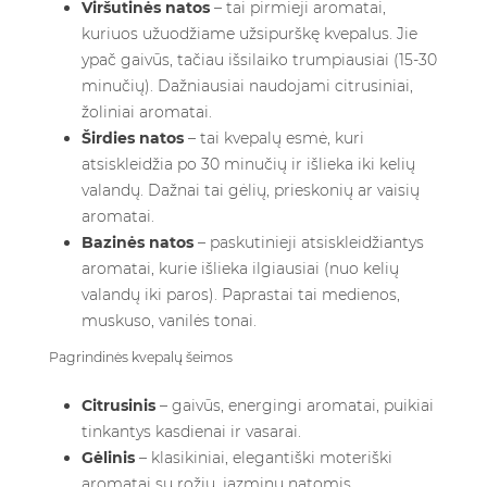
Viršutinės natos
– tai pirmieji aromatai,
kuriuos užuodžiame užsipurškę kvepalus. Jie
ypač gaivūs, tačiau išsilaiko trumpiausiai (15-30
minučių). Dažniausiai naudojami citrusiniai,
žoliniai aromatai.
Širdies natos
– tai kvepalų esmė, kuri
atsiskleidžia po 30 minučių ir išlieka iki kelių
valandų. Dažnai tai gėlių, prieskonių ar vaisių
aromatai.
Bazinės natos
– paskutinieji atsiskleidžiantys
aromatai, kurie išlieka ilgiausiai (nuo kelių
valandų iki paros). Paprastai tai medienos,
muskuso, vanilės tonai.
Pagrindinės kvepalų šeimos
Citrusinis
– gaivūs, energingi aromatai, puikiai
tinkantys kasdienai ir vasarai.
Gėlinis
– klasikiniai, elegantiški moteriški
aromatai su rožių, jazminų natomis.