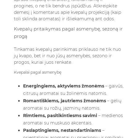
progines, o ne tik bendrus įspūdžius. Atkreipkite
dėmesį į komentarus apie kvepalų projekciją (kaip
toli sklinda aromatas) ir išliekamumą ant odos.
Kvepalų pritaikymas pagal asmenybę, sezoną ir
progą
Tinkamas kvepalų parinkimas priklauso ne tik nuo
jų kvapo, bet ir nuo jūsų asmenybės, sezono ir
progos, kuriai juos renkate.
Kvepalai pagal asmenybę
Energingiems, aktyviems žmonėms
– gaivūs,
citrusų aromatai su žolinėmis natomis.
Romantiškiems, jautriems žmonėms
– gėlių
aromatai su rožių, jazminų natomis.
Rimtiems, pasitikintiesms savimi
– medienos
aromatai su muskuso akcentais.
Paslaptingiems, nestandartiniams
–
orientaliniai aromatai su prieskonių ir smilkalų