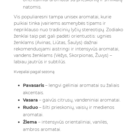
natomis.
Vis populiaresni tampa unisex aromatai, kurie
puikiai tinka įvairiems asmenybės tipams ir
nepriklauso nuo tradicinių lyčių stereotipų. Zodiako
ženklai taip pat gali padėti orientuotis: ugnies
ženklams (Avinas, Liūtas, Šaulys) dažnai
rekomenduojami aistringi ir intensyvūs aromatai,
vandens ženklams (Vėžys, Skorpionas, Žuvys) –
labiau jautrūs ir subtilūs.
Kvepalai pagal sezoną
Pavasaris
– lengvi gėliniai aromatai su žaliais
akcentais.
Vasara
– gaivūs citrusų, vandeniniai aromatai.
Ruduo
– šilti prieskonių, vaisių ir medienos
aromatai.
Žiema
– intensyvūs orientaliniai, vanilės,
ambros aromatai.