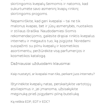
skirtingomis kvepalų šeimomis ir natomis, kad
sukurtumėte savo asmeninį kvapų rinkinį
skirtingoms progoms.
Nepamirškite, kad geri kvepalai – tai ne tik
malonus kvapas, bet ir jūsų asmenybės, nuotaikos
ir stiliaus išraiška. Naudodamiesi šiomis
rekomendacijomis, galėsite drąsiai rinktis kvepalus
internetu ir mėgautis tuo, ką įsigijote. Norėdami
susipažinti su pilnu kvepalų ir kosmetikos
asortimentu, peržiūrėkite
visą parfumerijos ir
kosmetikos katalogą
.
Dažniausiai užduodami klausimai
Kaip nustatyti, ar kvepalai man tiks, perkant juos internetu?
Ištyrinėkite kvepalų natas, perskaitykite vartotojų
atsiliepimus ir, jei įmanoma, užsisakykite
mėginuką prieš įsigydami pilną buteliuką.
Ką reiškia EDP, EDT ir EDC?