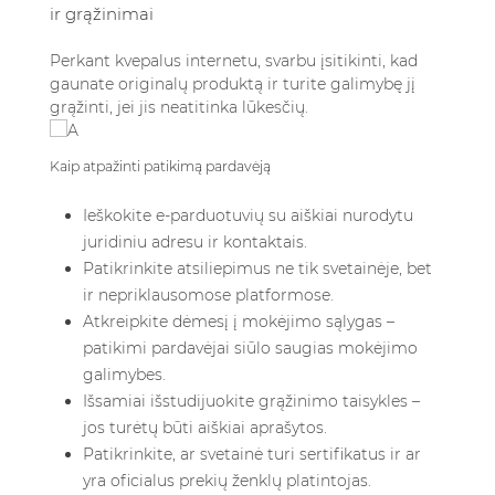
ir grąžinimai
Perkant kvepalus internetu, svarbu įsitikinti, kad
gaunate originalų produktą ir turite galimybę jį
grąžinti, jei jis neatitinka lūkesčių.
Kaip atpažinti patikimą pardavėją
Ieškokite e-parduotuvių su aiškiai nurodytu
juridiniu adresu ir kontaktais.
Patikrinkite atsiliepimus ne tik svetainėje, bet
ir nepriklausomose platformose.
Atkreipkite dėmesį į mokėjimo sąlygas –
patikimi pardavėjai siūlo saugias mokėjimo
galimybes.
Išsamiai išstudijuokite grąžinimo taisykles –
jos turėtų būti aiškiai aprašytos.
Patikrinkite, ar svetainė turi sertifikatus ir ar
yra oficialus prekių ženklų platintojas.