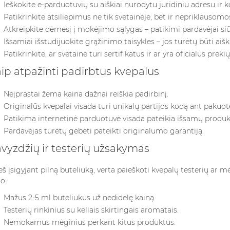
Ieškokite e-parduotuvių su aiškiai nurodytu juridiniu adresu ir k
Patikrinkite atsiliepimus ne tik svetainėje, bet ir nepriklausom
Atkreipkite dėmesį į mokėjimo sąlygas – patikimi pardavėjai s
Išsamiai išstudijuokite grąžinimo taisykles – jos turėtų būti aišk
Patikrinkite, ar svetainė turi sertifikatus ir ar yra oficialus preki
ip atpažinti padirbtus kvepalus
Neįprastai žema kaina dažnai reiškia padirbinį.
Originalūs kvepalai visada turi unikalų partijos kodą ant pakuot
Patikima internetinė parduotuvė visada pateikia išsamų produ
Pardavėjas turėtų gebėti pateikti originalumo garantiją.
vyzdžių ir testerių užsakymas
eš įsigyjant pilną buteliuką, verta paieškoti kvepalų testerių 
lo:
Mažus 2-5 ml buteliukus už nedidelę kainą.
Testerių rinkinius su keliais skirtingais aromatais.
Nemokamus mėginius perkant kitus produktus.