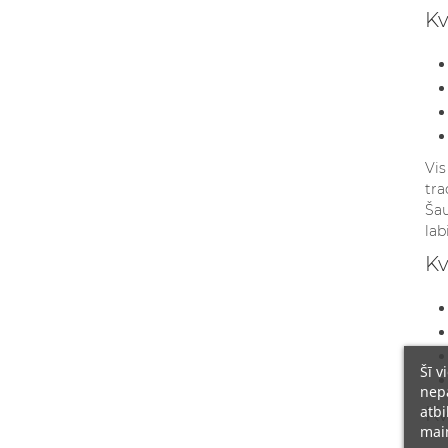
Kv
Vis
tra
Šau
lab
Kv
Šī v
nepā
atbi
Kv
main