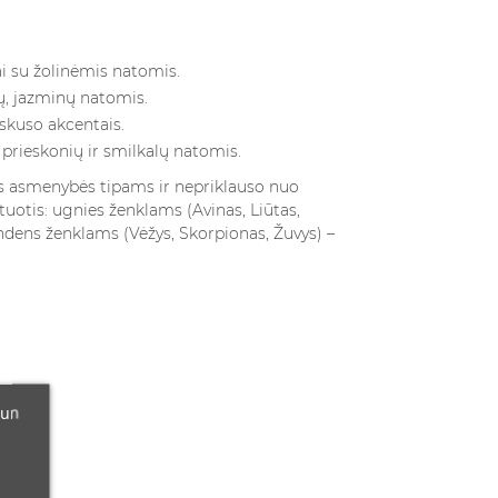
i su žolinėmis natomis.
ų, jazminų natomis.
kuso akcentais.
 prieskonių ir smilkalų natomis.
ems asmenybės tipams ir nepriklauso nuo
ntuotis: ugnies ženklams (Avinas, Liūtas,
ndens ženklams (Vėžys, Skorpionas, Žuvys) –
 un