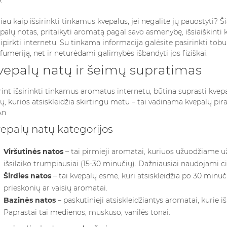
. Išvados
iau kaip išsirinkti tinkamus kvepalus, jei negalite jų pauostyti? Š
. Dažniausiai užduodami klausimai
palų notas, pritaikyti aromatą pagal savo asmenybę, išsiaiškinti 
6.1. Kaip nustatyti, ar kvepalai man tiks, perkant juos internetu?
ipirkti internetu. Su tinkama informacija galėsite pasirinkti tob
6.2. Ką reiškia EDP, EDT ir EDC?
fumeriją
, net ir neturėdami galimybės išbandyti jos fiziškai.
6.3. Kaip išvengti padirbtų kvepalų pirkimo internetu?
vepalų natų ir šeimų supratimas
6.4. Ar saugu pirkti kvepalus internetu jų neužuodus?
6.5. Kaip išsirinkti kvepalus dovanai kitam žmogui?
int išsirinkti tinkamus aromatus internetu, būtina suprasti kvepa
ų, kurios atsiskleidžia skirtingu metu – tai vadinama kvepalų pir
VAI ACU KRĒMI TIEŠĀM
KOKIUS K
ŠANAS
IR NEPIECIEŠAMI?
RINKTIS M
epalų natų kategorijos
 KĀ ILGĀK
VISAPTVEROŠS
PAGAL ZO
 AROMĀTU
CEĻVEDIS
ŽENKLĄ?
Viršutinės natos
– tai pirmieji aromatai, kuriuos užuodžiame už
s
4998 views
4704 view
išsilaiko trumpiausiai (15-30 minučių). Dažniausiai naudojami cit
Širdies natos
– tai kvepalų esmė, kuri atsiskleidžia po 30 minučių 
abāšanas
Paakių kremai – vieni iš tų
Kvepalai yra 
prieskonių ar vaisių aromatai.
zšķirošs aspekts,
kosmetikos produktų, kurie
dalis, bet ir 
Bazinės natos
– paskutinieji atsiskleidžiantys aromatai, kurie išl
tekmē jūsu
nuolat kelia diskusijas.
savo asmeny
Paprastai tai medienos, muskuso, vanilės tonai.
smaržu
Vieni juos laiko būtinu
kvepalus mote
bāšanas...
odos...