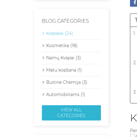
BLOG CATEGORIES
Kvepalai (24)
1
Kosmetika (18)
Namų Kvapai (3)
2
Matu kopšana (1)
Buitinė Chemija (3)
3
Automobiliams (1)
VIEW ALL
4
K
CATEGORIES
Per