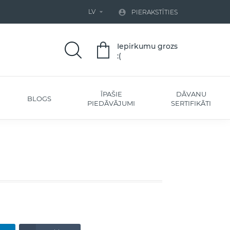
LV


PIERAKSTĪTIES
Iepirkumu grozs
:(
ĪPAŠIE
DĀVANU
BLOGS
PIEDĀVĀJUMI
SERTIFIKĀTI