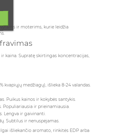
us vyrams ir moterims
, kurie leidžia
ms.
ifravimas
ir kaina. Supratę skirtingas koncentracijas,
% kvapiųjų medžiagų), išlieka 8-24 valandas.
as. Puikus kainos ir kokybės santykis.
. Populiariausia ir prieinamiausia.
. Lengva ir gaivinanti.
ndų. Subtilus ir nenuspėjamas.
 ilgai išliekančio aromato, rinkitės EDP arba