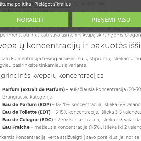
Kasdienai, darbui
– subtilūs, neįkyrūs aromatai.
ātuma politika
Pielāgot sīkfailus
Vakarui, pasimatymui
– intensyvesni, jausmingi aromatai.
Ypatingoms progoms
– prabangūs, įsimenantys aromatai.
NORAIDĪT
PIEŅEMT VISU
kodami idealaus aromato, galite
atrasti įvairius kvepalų rinkini
perimentuoti ir atrasti savo asmeninį kvapą skirtingoms progo
vepalų koncentracijų ir pakuotės išš
palų koncentracija tiesiogiai siejasi su jų stiprumu, išliekamumu 
gviau pasirinksite tinkamiausią variantą.
grindinės kvepalų koncentracijos
Parfum (Extrait de Parfum)
– aukščiausia koncentracija (20-30
Brangiausia kategorija.
Eau de Parfum (EDP)
– 15-20% koncentracija, išlieka 6-8 valand
Eau de Toilette (EDT)
– 5-15% koncentracija, išlieka 3-5 valandas
Eau de Cologne (EDC)
– 2-4% koncentracija, išlieka 2-3 valandas
Eau Fraiche
– mažiausia koncentracija (1-3%), išlieka iki 2 vala
kantis koncentraciją, verta atsižvelgti į savo poreikius: jei norite