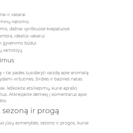
ai ir vasarai.
azminų natomis.
mis, dažnai vyriškuose kvepaluose.
ambra, idealūs vakarui.
am gyvenimo būdui.
ų vartotojų.
pimus
 – tai padės susidaryti vaizdą apie aromatą.
ami viršutines, širdies ir bazines natas.
kai. Ieškokite atsiliepimų, kurie aprašo
žius. Atkreipkite dėmesį į komentarus apie
dos.
 sezoną ir progą
uo jūsų asmenybės, sezono ir progos, kuriai