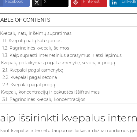
Facebook
X
Pinterest
LinkedI
TABLE OF CONTENTS
. Kvepalų natų ir šeimų supratimas
1.1. Kvepalų natų kategorijos
1.2. Pagrindinės kvepalų šeimos
1.3. Kaip suprasti internetinius aprašymus ir atsiliepimus
. Kvepalų pritaikymas pagal asmenybę, sezoną ir progą
2.1. Kvepalai pagal asmenybę
2.2. Kvepalai pagal sezoną
2.3. Kvepalai pagal progą
. Kvepalų koncentracijų ir pakuotės iššifravimas
3.1. Pagrindinės kvepalų koncentracijos
3.2. Pakuotės reikšmė
. Saugus apsipirkimas: autentiškumas, pavyzdžiai ir grąžinimai
aip išsirinkti kvepalus inter
4.1. Kaip atpažinti patikimą pardavėją
4.2. Kaip atpažinti padirbtus kvepalus
kant kvepalus internetu taupomas laikas ir dažnai randamos ger
4.3. Pavyzdžių ir testerių užsakymas