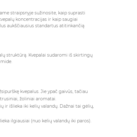
iame straipsnyje sužinosite, kaip suprasti
kvepalų koncentracijas ir kaip saugiai
ulus
aukščiausius standartus atitinkančią
lų struktūrą. Kvepalai sudaromi iš skirtingų
amide.
VEPALUS
DAŽĀDI AROMĀTU
OTERIMS
STILI: ZIEDU, KOKSNES
DIAKO
4216 views
sipurškę kvepalus. Jie ypač gaivūs, tačiau
Mūsdienu parfimērija mūs
s
rusiniai, žoliniai aromatai.
iegremdē aromātu pasaulē,
ir išlieka iki kelių valandų. Dažnai tai gėlių,
ne tik grožio
taču divi atšķirīgi aromātu
būdas išreikšti
stili – ziedu un koksnes –
ieka ilgiausiai (nuo kelių valandų iki paros).
bę. Renkantis
ieņem īpašu...
rims, verta...
Read more