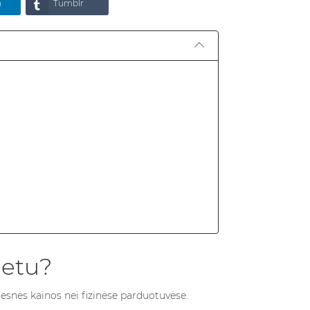
n
Tumblr
netu?
esnės kainos nei fizinėse parduotuvėse.