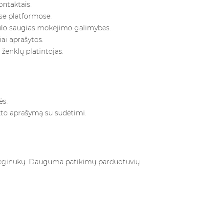
ontaktais.
ose platformose.
iūlo saugias mokėjimo galimybes.
iai aprašytos.
ų ženklų platintojas.
ės.
kto aprašymą su sudėtimi.
ar mėginukų. Dauguma patikimų parduotuvių