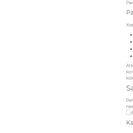
Par
Pa
Kve
Atk
kon
kok
S
Per
nea
Ka