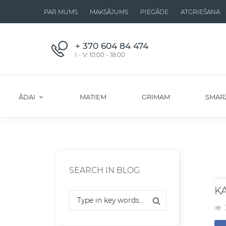
PAR MUMS
MAKSĀJUMS
PIEGĀDE
ATGRIEŠANA
+ 370 604 84 474
I - V: 10:00 - 18:00
ĀDAI
MATIEM
GRIMAM
SMAR
SEARCH IN BLOG
KA