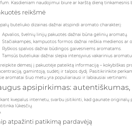
fum. Kasdieniam naudojimui biure ar karštą dieną tinkamesnis 
kuotės reikšmė
palų buteliuko dizainas dažnai atspindi aromato charakterį:
Apvalios, švelnių linijų pakuotės dažnai būna gėlinių aromatų.
Stačiakampės, kampuotos formos dažnai reiškia medienos ar or
Ryškios spalvos dažnai būdingos gaivesniems aromatams.
Tamsūs buteliukai dažnai slepia intensyvius vakarinius aromatu
reipkite dėmesį į pakuotėje pateiktą informaciją – kokybiškas pr
centraciją, gamintoją, sudėtį ir talpos dydį. Pasitikrinkite
perkam
ie aromatai šiuo metu yra populiariausi ir labiausiai vertinami.
augus apsipirkimas: autentiškumas, 
kant kvepalus internetu, svarbu įsitikinti, kad gaunate originalų pr
titinka lūkesčių.
ip atpažinti patikimą pardavėją