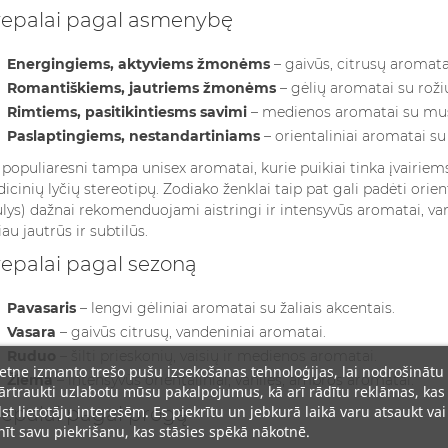
epalai pagal asmenybę
Energingiems, aktyviems žmonėms
– gaivūs, citrusų aromata
Romantiškiems, jautriems žmonėms
– gėlių aromatai su roži
Rimtiems, pasitikintiesms savimi
– medienos aromatai su mus
Paslaptingiems, nestandartiniams
– orientaliniai aromatai su
 populiaresni tampa unisex aromatai, kurie puikiai tinka įvairi
dicinių lyčių stereotipų. Zodiako ženklai taip pat gali padėti orie
lys) dažnai rekomenduojami aistringi ir intensyvūs aromatai, va
iau jautrūs ir subtilūs.
epalai pagal sezoną
Pavasaris
– lengvi gėliniai aromatai su žaliais akcentais.
Vasara
– gaivūs citrusų, vandeniniai aromatai.
Ruduo
– šilti prieskonių, vaisių ir medienos aromatai.
ietne izmanto trešo pušu izsekošanas tehnoloģijas, lai nodrošinātu
Žiema
– intensyvūs orientaliniai, vanilės, ambros aromatai.
rtraukti uzlabotu mūsu pakalpojumus, kā arī rādītu reklāmas, kas
lst lietotāju interesēm. Es piekrītu un jebkurā laikā varu atsaukt vai
epalai pagal progą
īt savu piekrišanu, kas stāsies spēkā nākotnē.