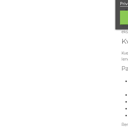
Priv
Ieš
eks
K
Kve
len
Pa
Ren