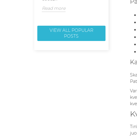
Pa
Read more
Read more
VIEW ALL POPULAR
POSTS
Ka
Ska
Pat
Var
kve
kve
K
Tin
juo