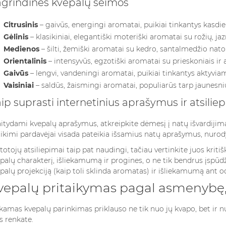
grindinės kvepalų šeimos
Read more
Read more
Citrusinis
– gaivūs, energingi aromatai, puikiai tinkantys kasdien
Gėlinis
– klasikiniai, elegantiški moteriški aromatai su rožių, j
Medienos
– šilti, žemiški aromatai su kedro, santalmedžio nato
Orientalinis
– intensyvūs, egzotiški aromatai su prieskoniais ir 
Gaivūs
– lengvi, vandeningi aromatai, puikiai tinkantys aktyvi
Vaisiniai
– saldūs, žaismingi aromatai, populiarūs tarp jaunesni
ip suprasti internetinius aprašymus ir atsilie
itydami kvepalų aprašymus, atkreipkite dėmesį į natų išvardijimą
ikimi pardavėjai visada pateikia išsamius natų aprašymus, nurodyd
totojų atsiliepimai taip pat naudingi, tačiau vertinkite juos kritiš
palų charakterį, išliekamumą ir progines, o ne tik bendrus įspūd
palų projekciją (kaip toli sklinda aromatas) ir išliekamumą ant o
vepalų pritaikymas pagal asmenybę,
kamas kvepalų parinkimas priklauso ne tik nuo jų kvapo, bet ir n
s renkate.