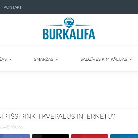
KONTAKTI
ŽAS
SMARŽAS
SADZĪVES ĶIMIKĀLIJAS
IP IŠSIRINKTI KVEPALUS INTERNETU?
2548 Views