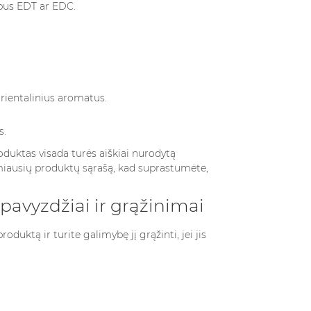
bus EDT ar EDC.
ientalinius aromatus.
s.
oduktas visada turės aiškiai nurodytą
iausių produktų
sąrašą, kad suprastumėte,
pavyzdžiai ir grąžinimai
oduktą ir turite galimybę jį grąžinti, jei jis