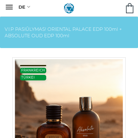

V.I.P PASIŪLYMAS! ORIENTAL PALACE EDP 100ml +
ABSOLUTE OUD EDP 100ml
FRANKREICH
TÜRKEI