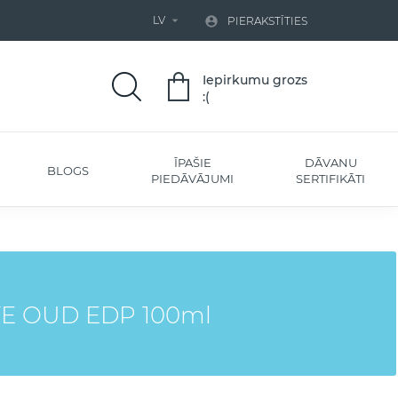
LV


PIERAKSTĪTIES
Iepirkumu grozs
:(
ĪPAŠIE
DĀVANU
BLOGS
PIEDĀVĀJUMI
SERTIFIKĀTI
TE OUD EDP 100ml