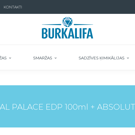
KONTAKTI
ŽAS
SMARŽAS
SADZĪVES ĶIMIKĀLIJAS
NTAL PALACE EDP 100ml + ABSOLU