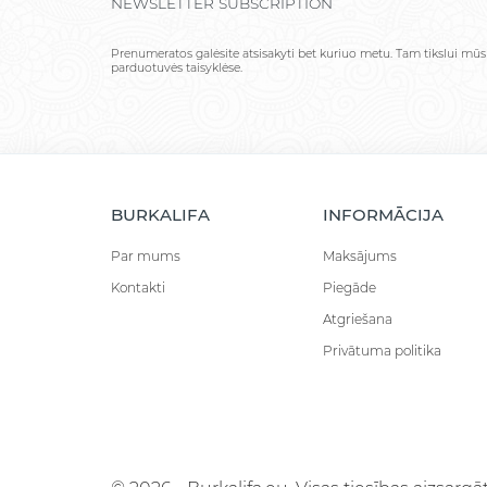
NEWSLETTER SUBSCRIPTION
Prenumeratos galėsite atsisakyti bet kuriuo metu. Tam tikslui mūs
parduotuvės taisyklėse.
BURKALIFA
INFORMĀCIJA
Par mums
Maksājums
Kontakti
Piegāde
Atgriešana
Privātuma politika