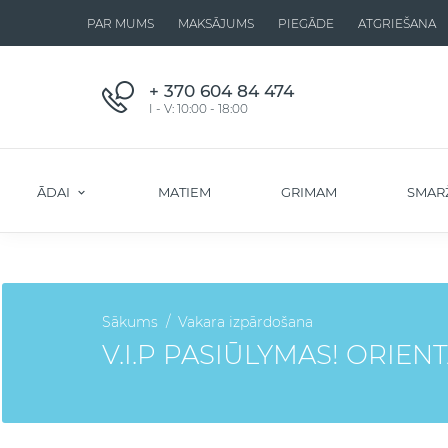
PAR MUMS
MAKSĀJUMS
PIEGĀDE
ATGRIEŠANA
+ 370 604 84 474
I - V: 10:00 - 18:00
ĀDAI
MATIEM
GRIMAM
SMAR
Sākums
Vakara izpārdošana
V.I.P PASIŪLYMAS! ORIE