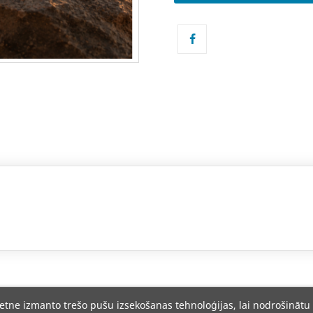
ietne izmanto trešo pušu izsekošanas tehnoloģijas, lai nodrošinātu