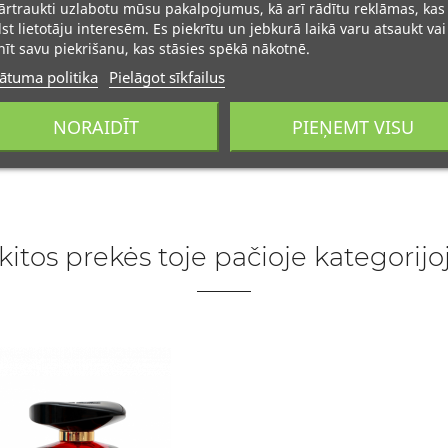
rtraukti uzlabotu mūsu pakalpojumus, kā arī rādītu reklāmas, kas
lst lietotāju interesēm. Es piekrītu un jebkurā laikā varu atsaukt vai
īt savu piekrišanu, kas stāsies spēkā nākotnē.
ātuma politika
Pielāgot sīkfailus
NORAIDĪT
PIEŅEMT VISU
 kitos prekės toje pačioje kategorijoj