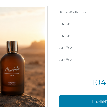
JŪRAS KĀJNIEKS
VALSTS
VALSTS
ATNĀCA
ATNĀCA
104
PIEVIE