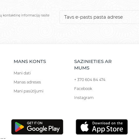
ų kontaktinę informaciją rasite
MANS KONTS
SAZINIETIES AR
MUMS
Mani dati
+ 370 604 84 474
Manas adreses
Facebook
Mani pasūtījumi
Instagram