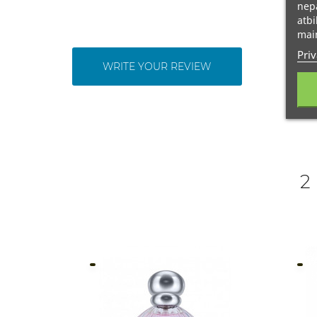
nepā
atbi
main
Priv
WRITE YOUR REVIEW
2