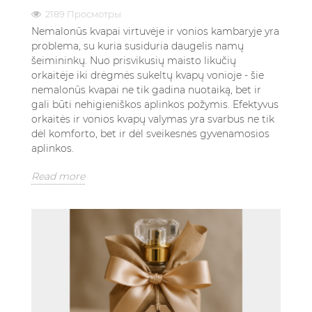
2189 Просмотры
Nemalonūs kvapai virtuvėje ir vonios kambaryje yra
problema, su kuria susiduria daugelis namų
šeimininkų. Nuo prisvikusių maisto likučių
orkaitėje iki drėgmės sukeltų kvapų vonioje - šie
nemalonūs kvapai ne tik gadina nuotaiką, bet ir
gali būti nehigieniškos aplinkos požymis. Efektyvus
orkaitės ir vonios kvapų valymas yra svarbus ne tik
dėl komforto, bet ir dėl sveikesnės gyvenamosios
aplinkos.
Read more