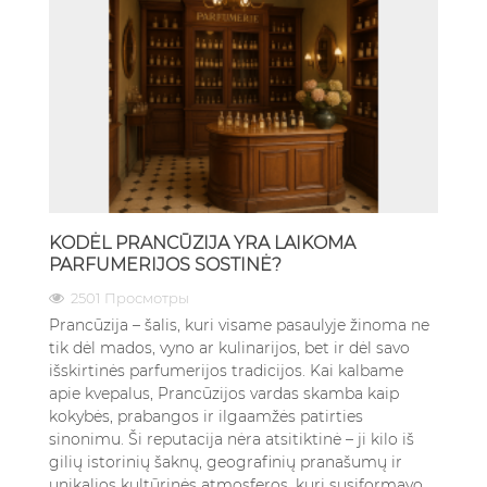
KODĖL PRANCŪZIJA YRA LAIKOMA
PARFUMERIJOS SOSTINĖ?
2501 Просмотры
Prancūzija – šalis, kuri visame pasaulyje žinoma ne
tik dėl mados, vyno ar kulinarijos, bet ir dėl savo
išskirtinės parfumerijos tradicijos. Kai kalbame
apie kvepalus, Prancūzijos vardas skamba kaip
kokybės, prabangos ir ilgaamžės patirties
sinonimu. Ši reputacija nėra atsitiktinė – ji kilo iš
gilių istorinių šaknų, geografinių pranašumų ir
unikalios kultūrinės atmosferos, kuri susiformavo