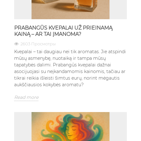
PRABANGŪS KVEPALAI UŽ PRIEINAMĄ
KAINĄ – AR TAI ĮMANOMA?
2603 Просмотры
Kvepalai – tai daugiau nei tik aromatas. Jie atspindi
mūsų asmenybę, nuotaiką ir tampa mūsų
tapatybės dalimi. Prabangūs kvepalai dažnai
asocijuojasi su neįkandamomis kainomis, tačiau ar
tikrai reikia išleisti šimtus eurų, norint mėgautis
aukščiausios kokybės aromatu?
Read more