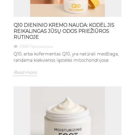
Q10 DIENINIO KREMO NAUDA: KODĖL JIS
REIKALINGAS JŪSŲ ODOS PRIEŽIŪROS
RUTINOJE
2398 Просмотры
Q10, arba kofermentas Q10, yra natūrali medžiaga,
randama kiekvienos ląstelės mitochondrijose.
Read more