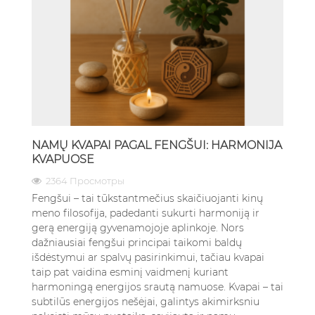
NAMŲ KVAPAI PAGAL FENGŠUI: HARMONIJA
KVAPUOSE
2364 Просмотры
Fengšui – tai tūkstantmečius skaičiuojanti kinų
meno filosofija, padedanti sukurti harmoniją ir
gerą energiją gyvenamojoje aplinkoje. Nors
dažniausiai fengšui principai taikomi baldų
išdėstymui ar spalvų pasirinkimui, tačiau kvapai
taip pat vaidina esminį vaidmenį kuriant
harmoningą energijos srautą namuose. Kvapai – tai
subtilūs energijos nešėjai, galintys akimirksniu