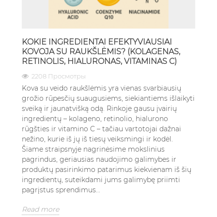
KOKIE INGREDIENTAI EFEKTYVIAUSIAI
KOVOJA SU RAUKŠLĖMIS? (KOLAGENAS,
RETINOLIS, HIALURONAS, VITAMINAS C)
2208 Просмотры
Kova su veido raukšlėmis yra vienas svarbiausių
grožio rūpesčių suaugusiems, siekiantiems išlaikyti
sveiką ir jaunatvišką odą. Rinkoje gausu įvairių
ingredientų – kolageno, retinolio, hialurono
rūgšties ir vitamino C – tačiau vartotojai dažnai
nežino, kurie iš jų iš tiesų veiksmingi ir kodėl.
Šiame straipsnyje nagrinėsime mokslinius
pagrindus, geriausias naudojimo galimybes ir
produktų pasirinkimo patarimus kiekvienam iš šių
ingredientų, suteikdami jums galimybę priimti
pagrįstus sprendimus...
Read more