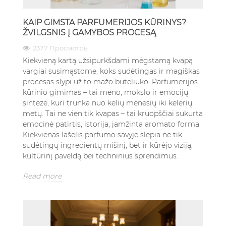
KAIP GIMSTA PARFUMERIJOS KŪRINYS?
ŽVILGSNIS Į GAMYBOS PROCESĄ
2377 Просмотры
Kiekvieną kartą užsipurkšdami mėgstamą kvapą
vargiai susimąstome, koks sudėtingas ir magiškas
procesas slypi už to mažo buteliuko. Parfumerijos
kūrinio gimimas – tai meno, mokslo ir emocijų
sintezė, kuri trunka nuo kelių mėnesių iki kelerių
metų. Tai ne vien tik kvapas – tai kruopščiai sukurta
emocinė patirtis, istorija, įamžinta aromato forma.
Kiekvienas lašelis parfumo savyje slepia ne tik
sudėtingų ingredientų mišinį, bet ir kūrėjo viziją,
kultūrinį paveldą bei techninius sprendimus.
Read more