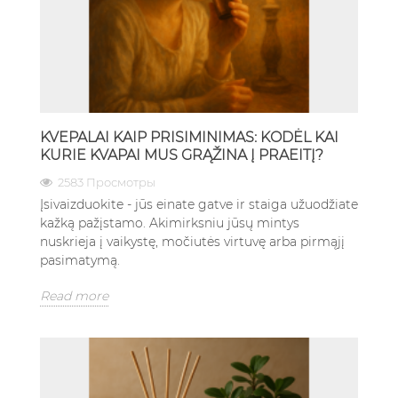
KVEPALAI KAIP PRISIMINIMAS: KODĖL KAI
KURIE KVAPAI MUS GRĄŽINA Į PRAEITĮ?
2583 Просмотры
Įsivaizduokite - jūs einate gatve ir staiga užuodžiate
kažką pažįstamo. Akimirksniu jūsų mintys
nuskrieja į vaikystę, močiutės virtuvę arba pirmąjį
pasimatymą.
Read more