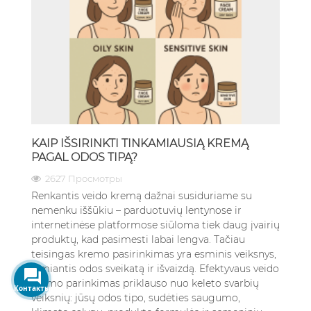
KAIP IŠSIRINKTI TINKAMIAUSIĄ KREMĄ
PAGAL ODOS TIPĄ?
2627 Просмотры
Renkantis veido kremą dažnai susiduriame su
nemenku iššūkiu – parduotuvių lentynose ir
internetinėse platformose siūloma tiek daug įvairių
produktų, kad pasimesti labai lengva. Tačiau
teisingas kremo pasirinkimas yra esminis veiksnys,
lemiantis odos sveikatą ir išvaizdą. Efektyvaus veido
kremo parinkimas priklauso nuo keleto svarbių
veiksnių: jūsų odos tipo, sudėties saugumo,