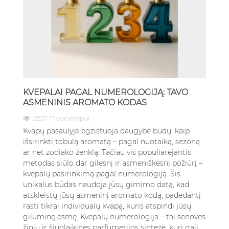
KVEPALAI PAGAL NUMEROLOGIJĄ: TAVO
ASMENINIS AROMATO KODAS
2537 Просмотры
Kvapų pasaulyje egzistuoja daugybė būdų, kaip
išsirinkti tobulą aromatą – pagal nuotaiką, sezoną
ar net zodiako ženklą. Tačiau vis populiarėjantis
metodas siūlo dar gilesnį ir asmeniškesnį požiūrį –
kvepalų pasirinkimą pagal numerologiją. Šis
unikalus būdas naudoja jūsų gimimo datą, kad
atskleistų jūsų asmeninį aromato kodą, padedantį
rasti tikrai individualų kvapą, kuris atspindi jūsų
giluminę esmę. Kvepalų numerologija – tai senovės
žinių ir šiuolaikinės parfumerijos sintezė, kuri gali...