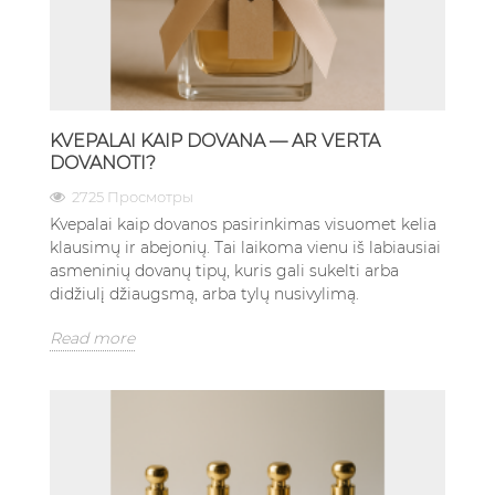
KVEPALAI KAIP DOVANA — AR VERTA
DOVANOTI?
2725 Просмотры
Kvepalai kaip dovanos pasirinkimas visuomet kelia
klausimų ir abejonių. Tai laikoma vienu iš labiausiai
asmeninių dovanų tipų, kuris gali sukelti arba
didžiulį džiaugsmą, arba tylų nusivylimą.
Read more