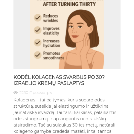
KODĖL KOLAGENAS SVARBUS PO 30?
IZRAELIO KREMŲ PASLAPTYS
2230 Просмотры
Kolagenas – tai baltymas, kuris sudaro odos
struktūrą, suteikia jai elastingumo ir užtikrina
jaunatvišką išvaizdą. Tai tarsi karkasas, palaikantis
odos stangrumą ir apsaugantis nuo raukšlių
atsiradimo. Tačiau sulaukus 30-ies metų, natūrali
kolageno gamyba pradeda mažėti, ir tai tampa