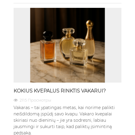
KOKIUS KVEPALUS RINKTIS VAKARUI?
2115 Просмотры
Vakaras – tai ypatingas metas, kai norime palikti
neišdildomą įspūdį savo kvapu. Vakaro kvepalai
skiriasi nuo dieninių – jie yra sodresni, labiau
jausmingi ir sukurti taip, kad paliktų įsimintiną
pėdsaką.