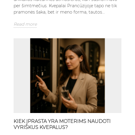
per šimtmečius. Kvepalai Prancūzijoje tapo ne tik
pramonės šaka, bet ir meno forma, tautos...
Read more
KIEK ĮPRASTA YRA MOTERIMS NAUDOTI
VYRIŠKUS KVEPALUS?