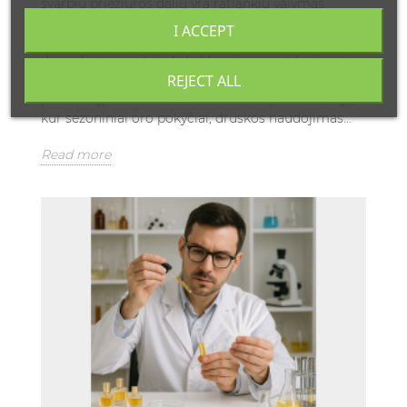
svarbių priežiūros dalių yra ratlankių valymas.
Šiandieninėje automobilių priežiūros rinkoje gausu
I ACCEPT
specializuotų ratlankių valymo priemonių, tačiau
daugeliui vairuotojų kyla klausimas: ar tikrai verta
REJECT ALL
investuoti į specialią ratlankių valymo priemonę, ar
pakanka įprasto muilo ir vandens? Ypač Lietuvoje,
kur sezoniniai oro pokyčiai, druskos naudojimas...
Read more