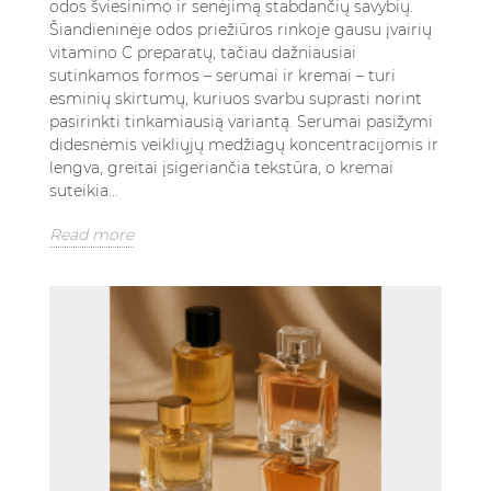
odos šviesinimo ir senėjimą stabdančių savybių.
Šiandieninėje odos priežiūros rinkoje gausu įvairių
vitamino C preparatų, tačiau dažniausiai
sutinkamos formos – serumai ir kremai – turi
esminių skirtumų, kuriuos svarbu suprasti norint
pasirinkti tinkamiausią variantą. Serumai pasižymi
didesnėmis veikliųjų medžiagų koncentracijomis ir
lengva, greitai įsigeriančia tekstūra, o kremai
suteikia...
Read more