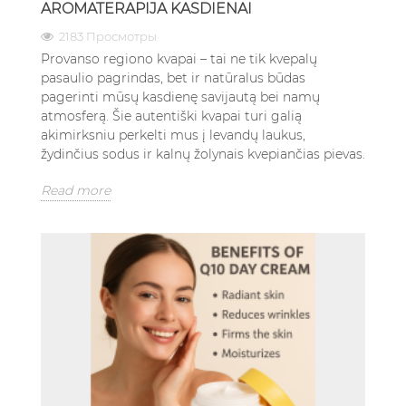
AROMATERAPIJA KASDIENAI
2183 Просмотры
Provanso regiono kvapai – tai ne tik kvepalų
pasaulio pagrindas, bet ir natūralus būdas
pagerinti mūsų kasdienę savijautą bei namų
atmosferą. Šie autentiški kvapai turi galią
akimirksniu perkelti mus į levandų laukus,
žydinčius sodus ir kalnų žolynais kvepiančias pievas.
Read more