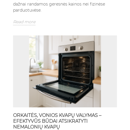
dažnai randamos geresnės kainos nei fizinėse
parduotuvėse.
Read more
ORKAITĖS, VONIOS KVAPŲ VALYMAS –
EFEKTYVŪS BŪDAI ATSIKRATYTI
NEMALONIŲ KVAPŲ