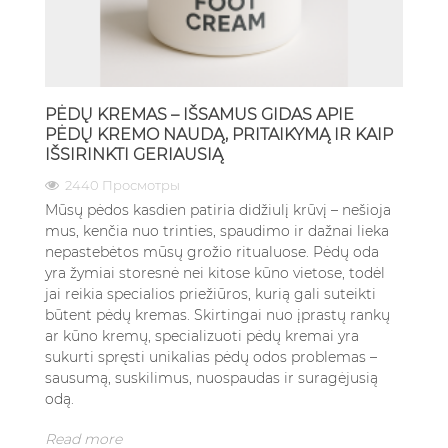
PĖDŲ KREMAS – IŠSAMUS GIDAS APIE
PĖDŲ KREMO NAUDĄ, PRITAIKYMĄ IR KAIP
IŠSIRINKTI GERIAUSIĄ
2440 Просмотры
Mūsų pėdos kasdien patiria didžiulį krūvį – nešioja
mus, kenčia nuo trinties, spaudimo ir dažnai lieka
nepastebėtos mūsų grožio ritualuose. Pėdų oda
yra žymiai storesnė nei kitose kūno vietose, todėl
jai reikia specialios priežiūros, kurią gali suteikti
būtent pėdų kremas. Skirtingai nuo įprastų rankų
ar kūno kremų, specializuoti pėdų kremai yra
sukurti spręsti unikalias pėdų odos problemas –
sausumą, suskilimus, nuospaudas ir suragėjusią
odą.
Read more