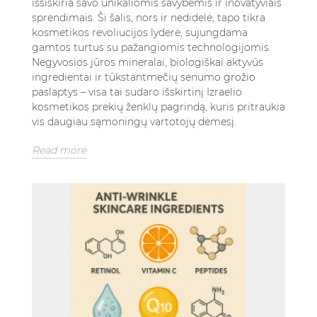
išsiskiria savo unikaliomis savybėmis ir inovatyviais
sprendimais. Ši šalis, nors ir nedidelė, tapo tikra
kosmetikos revoliucijos lyderė, sujungdama
gamtos turtus su pažangiomis technologijomis.
Negyvosios jūros mineralai, biologiškai aktyvūs
ingredientai ir tūkstantmečių senumo grožio
paslaptys – visa tai sudaro išskirtinį Izraelio
kosmetikos prekių ženklų pagrindą, kuris pritraukia
vis daugiau sąmoningų vartotojų dėmesį.
Read more