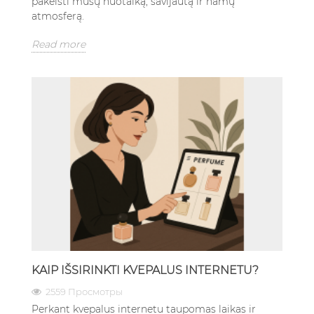
pakeisti mūsų nuotaiką, savijautą ir namų
atmosferą.
Read more
KAIP IŠSIRINKTI KVEPALUS INTERNETU?
2559 Просмотры
Perkant kvepalus internetu taupomas laikas ir