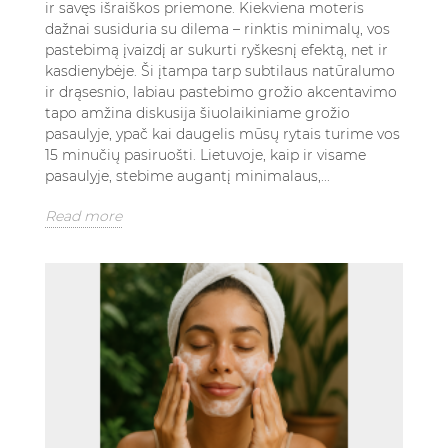
ir savęs išraiškos priemone. Kiekviena moteris
dažnai susiduria su dilema – rinktis minimalų, vos
pastebimą įvaizdį ar sukurti ryškesnį efektą, net ir
kasdienybėje. Ši įtampa tarp subtilaus natūralumo
ir drąsesnio, labiau pastebimo grožio akcentavimo
tapo amžina diskusija šiuolaikiniame grožio
pasaulyje, ypač kai daugelis mūsų rytais turime vos
15 minučių pasiruošti. Lietuvoje, kaip ir visame
pasaulyje, stebime augantį minimalaus,...
Read more