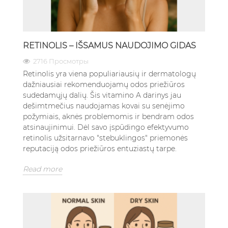
RETINOLIS – IŠSAMUS NAUDOJIMO GIDAS
2716 Просмотры
Retinolis yra viena populiariausių ir dermatologų
dažniausiai rekomenduojamų odos priežiūros
sudedamųjų dalių. Šis vitamino A darinys jau
dešimtmečius naudojamas kovai su senėjimo
požymiais, aknės problemomis ir bendram odos
atsinaujinimui. Dėl savo įspūdingo efektyvumo
retinolis užsitarnavo "stebuklingos" priemonės
reputaciją odos priežiūros entuziastų tarpe.
Read more