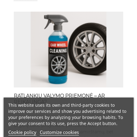
RATLANKIŲ VALYMO PRIEMONĖ – AR
REIKALINGA?
This website uses its own and third-party cookies to
improve our services and show you advertising related to
2465 Просмотры
your preferences by analyzing your browsing habits. To
Automobilio priežiūra – tai kur kas daugiau nei tik
give your consent to its use, press the Accept button.
degalų bako pildymas ir periodinis techninis
Cookie policy
Customize cookies
aptarnavimas. Viena iš dažnai pamirštamų, bet