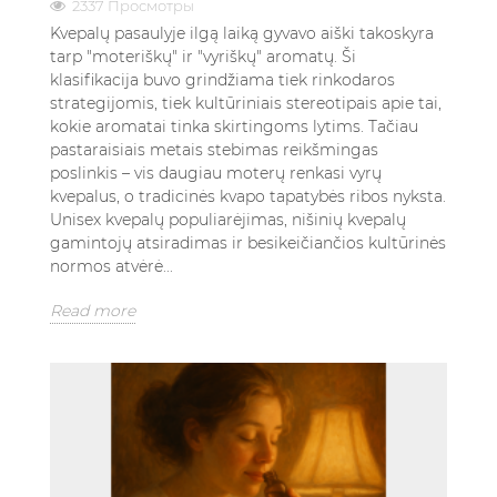
2337 Просмотры
Kvepalų pasaulyje ilgą laiką gyvavo aiški takoskyra
tarp "moteriškų" ir "vyriškų" aromatų. Ši
klasifikacija buvo grindžiama tiek rinkodaros
strategijomis, tiek kultūriniais stereotipais apie tai,
kokie aromatai tinka skirtingoms lytims. Tačiau
pastaraisiais metais stebimas reikšmingas
poslinkis – vis daugiau moterų renkasi vyrų
kvepalus, o tradicinės kvapo tapatybės ribos nyksta.
Unisex kvepalų populiarėjimas, nišinių kvepalų
gamintojų atsiradimas ir besikeičiančios kultūrinės
normos atvėrė...
Read more