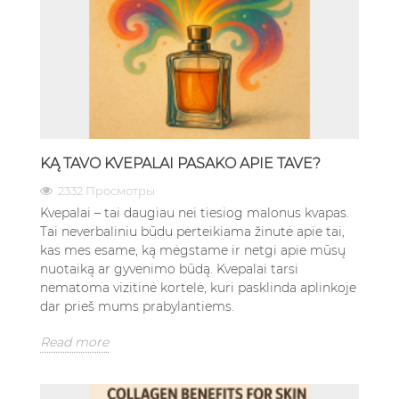
KĄ TAVO KVEPALAI PASAKO APIE TAVE?
2332 Просмотры
Kvepalai – tai daugiau nei tiesiog malonus kvapas.
Tai neverbaliniu būdu perteikiama žinutė apie tai,
kas mes esame, ką mėgstame ir netgi apie mūsų
nuotaiką ar gyvenimo būdą. Kvepalai tarsi
nematoma vizitinė kortelė, kuri pasklinda aplinkoje
dar prieš mums prabylantiems.
Read more