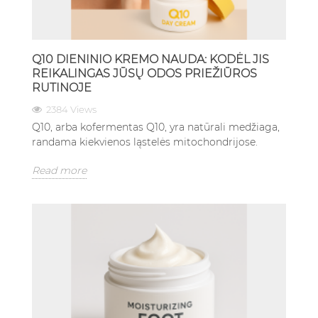
Q10 DIENINIO KREMO NAUDA: KODĖL JIS
REIKALINGAS JŪSŲ ODOS PRIEŽIŪROS
RUTINOJE
2384 Views
Q10, arba kofermentas Q10, yra natūrali medžiaga,
randama kiekvienos ląstelės mitochondrijose.
Read more