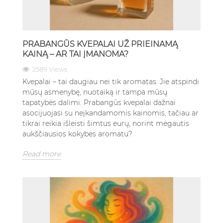
PRABANGŪS KVEPALAI UŽ PRIEINAMĄ
KAINĄ – AR TAI ĮMANOMA?
2589 Views
Kvepalai – tai daugiau nei tik aromatas. Jie atspindi
mūsų asmenybę, nuotaiką ir tampa mūsų
tapatybės dalimi. Prabangūs kvepalai dažnai
asocijuojasi su neįkandamomis kainomis, tačiau ar
tikrai reikia išleisti šimtus eurų, norint mėgautis
aukščiausios kokybės aromatu?
Read more