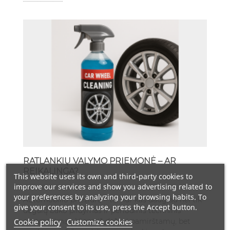
RATLANKIŲ VALYMO PRIEMONĖ – AR
REIKALINGA?
This website uses its own and third-party cookies to
improve our services and show you advertising related to
2458 Views
your preferences by analyzing your browsing habits. To
Automobilio priežiūra – tai kur kas daugiau nei tik
give your consent to its use, press the Accept button.
degalų bako pildymas ir periodinis techninis
Cookie policy
Customize cookies
aptarnavimas. Viena iš dažnai pamirštamų, bet