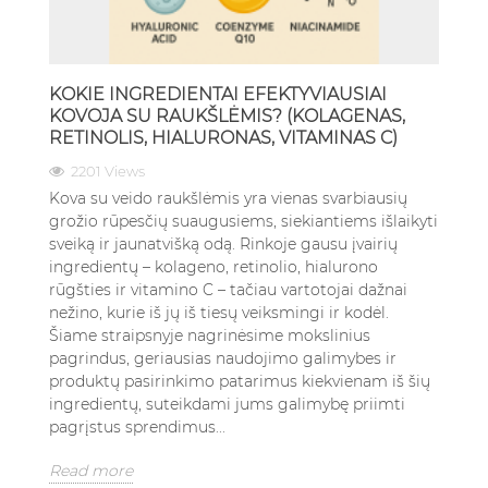
KOKIE INGREDIENTAI EFEKTYVIAUSIAI
KOVOJA SU RAUKŠLĖMIS? (KOLAGENAS,
RETINOLIS, HIALURONAS, VITAMINAS C)
2201 Views
Kova su veido raukšlėmis yra vienas svarbiausių
grožio rūpesčių suaugusiems, siekiantiems išlaikyti
sveiką ir jaunatvišką odą. Rinkoje gausu įvairių
ingredientų – kolageno, retinolio, hialurono
rūgšties ir vitamino C – tačiau vartotojai dažnai
nežino, kurie iš jų iš tiesų veiksmingi ir kodėl.
Šiame straipsnyje nagrinėsime mokslinius
pagrindus, geriausias naudojimo galimybes ir
produktų pasirinkimo patarimus kiekvienam iš šių
ingredientų, suteikdami jums galimybę priimti
pagrįstus sprendimus...
Read more