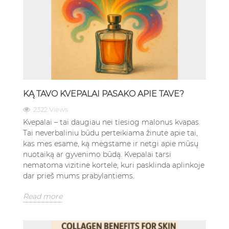
KĄ TAVO KVEPALAI PASAKO APIE TAVE?
2322 Views
Kvepalai – tai daugiau nei tiesiog malonus kvapas.
Tai neverbaliniu būdu perteikiama žinutė apie tai,
kas mes esame, ką mėgstame ir netgi apie mūsų
nuotaiką ar gyvenimo būdą. Kvepalai tarsi
nematoma vizitinė kortelė, kuri pasklinda aplinkoje
dar prieš mums prabylantiems.
Read more