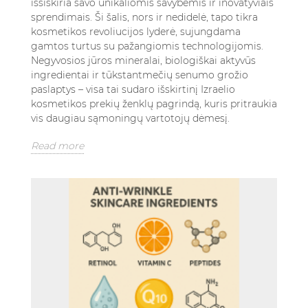
išsiskiria savo unikaliomis savybėmis ir inovatyviais
sprendimais. Ši šalis, nors ir nedidelė, tapo tikra
kosmetikos revoliucijos lyderė, sujungdama
gamtos turtus su pažangiomis technologijomis.
Negyvosios jūros mineralai, biologiškai aktyvūs
ingredientai ir tūkstantmečių senumo grožio
paslaptys – visa tai sudaro išskirtinį Izraelio
kosmetikos prekių ženklų pagrindą, kuris pritraukia
vis daugiau sąmoningų vartotojų dėmesį.
Read more