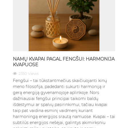
NAMŲ KVAPAI PAGAL FENGŠUI: HARMONIJA
KVAPUOSE
2350 Views
Fengšui – tai tūkstantmečius skaičiuojanti kinų
meno filosofija, padedanti sukurti harmoniją ir
gerą energiją gyvenamojoje aplinkoje. Nors
dažniausiai fengšui principai taikomi baldų
išdėstymui ar spalvų pasirinkimui, tačiau kvapai
taip pat vaidina esminį vaidmenį kuriant
harmoningą energijos srautą namuose. Kvapai – tai
subtilūs energijos nešėjai, galintys akimirksniu