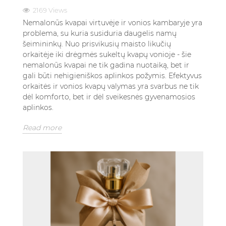
2169 Views
Nemalonūs kvapai virtuvėje ir vonios kambaryje yra
problema, su kuria susiduria daugelis namų
šeimininkų. Nuo prisvikusių maisto likučių
orkaitėje iki drėgmės sukeltų kvapų vonioje - šie
nemalonūs kvapai ne tik gadina nuotaiką, bet ir
gali būti nehigieniškos aplinkos požymis. Efektyvus
orkaitės ir vonios kvapų valymas yra svarbus ne tik
dėl komforto, bet ir dėl sveikesnės gyvenamosios
aplinkos.
Read more