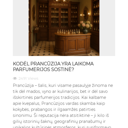
KODĖL PRANCŪZIJA YRA LAIKOMA
PARFUMERIJOS SOSTINĖ?
2491 Views
Prancūzija – šalis, kuri visame pasaulyje žinoma ne
tik dėl mados, vyno ar kulinarijos, bet ir dėl savo
išskirtinės parfumerijos tradicijos. Kai kalbame
apie kvepalus, Prancūzijos vardas skamba kaip
kokybės, prabangos ir ilgaamžės patirties
sinonimu. Ši reputacija nėra atsitiktinė – ji kilo iš
gilių istorinių šaknų, geografinių pranašumų ir
unikalios kultūrinės atmosferos, kuri susiformavo