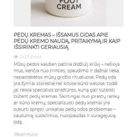
PĖDŲ KREMAS – IŠSAMUS GIDAS APIE
PĖDŲ KREMO NAUDĄ, PRITAIKYMĄ IR KAIP
IŠSIRINKTI GERIAUSIĄ
2423 Views
Mūsų pėdos kasdien patiria didžiulį krūvį – nešioja
mus, kenčia nuo trinties, spaudimo ir dažnai lieka
nepastebėtos mūsų grožio ritualuose. Pėdų oda
yra žymiai storesnė nei kitose kūno vietose, todėl
jai reikia specialios priežiūros, kurią gali suteikti
būtent pėdų kremas. Skirtingai nuo įprastų rankų
ar kūno kremų, specializuoti pėdų kremai yra
sukurti spręsti unikalias pėdų odos problemas –
sausumą, suskilimus, nuospaudas ir suragėjusią
odą.
Read more