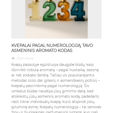
KVEPALAI PAGAL NUMEROLOGIJĄ: TAVO
ASMENINIS AROMATO KODAS
2523 Views
Kvapų pasaulyje egzistuoja daugybė būdų, kaip
išsirinkti tobulą aromatą – pagal nuotaiką, sezoną
ar net zodiako ženklą. Tačiau vis populiarėjantis
metodas siūlo dar gilesnį ir asmeniškesnį požiūrį –
kvepalų pasirinkimą pagal numerologiją. Šis
unikalus būdas naudoja jūsų gimimo datą, kad
atskleistų jūsų asmeninį aromato kodą, padedantį
rasti tikrai individualų kvapą, kuris atspindi jūsų
giluminę esmę. Kvepalų numerologija – tai senovės
žinių ir šiuolaikinės parfumerijos sintezė, kuri gali...