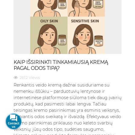
KAIP IŠSIRINKTI TINKAMIAUSIĄ KREMĄ
PAGAL ODOS TIPĄ?
2612 Views
Renkantis veido kremą dažnai susiduriame su
nemenku iššūkiu – parduotuvių lentynose ir
internetinėse platformose siūloma tiek daug įvairių
produktų, kad pasimesti labai lengva. Tačiau
teisingas kremo pasirinkimas yra esminis veiksnys,
lemiantis odos sveikatą ir išvaizdą. Efektyvaus veido
kremo parinkimas priklauso nuo keleto svarbių
Contact
us
veiksnių: jūsų odos tipo, sudėties saugumo,