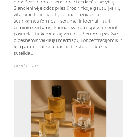
odos šviesinimo ir senėjimą stabdančių savybių.
Šiandieninėje odos priežiūros rinkoje gausu įvairių
vitamino C preparatų, tačiau dažniausiai
sutinkamos formos – serumai ir kremai – turi
esminių skirtumų, kuriuos svarbu suprasti norint
pasirinkti tinkamiausią variantą. Serumai pasižymi
didesnėmis veikliųjų medžiagų koncentracijomis ir
lengva, greitai įsigeriančia tekstūra, o kremai
suteikia...
Read more