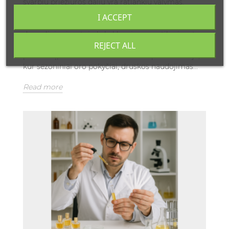
svarbių priežiūros dalių yra ratlankių valymas.
Šiandieninėje automobilių priežiūros rinkoje gausu
I ACCEPT
specializuotų ratlankių valymo priemonių, tačiau
daugeliui vairuotojų kyla klausimas: ar tikrai verta
REJECT ALL
investuoti į specialią ratlankių valymo priemonę, ar
pakanka įprasto muilo ir vandens? Ypač Lietuvoje,
kur sezoniniai oro pokyčiai, druskos naudojimas...
Read more