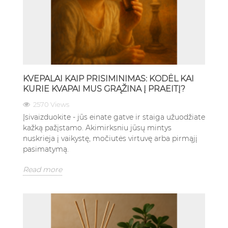
KVEPALAI KAIP PRISIMINIMAS: KODĖL KAI
KURIE KVAPAI MUS GRĄŽINA Į PRAEITĮ?
2570 Views
Įsivaizduokite - jūs einate gatve ir staiga užuodžiate
kažką pažįstamo. Akimirksniu jūsų mintys
nuskrieja į vaikystę, močiutės virtuvę arba pirmąjį
pasimatymą.
Read more