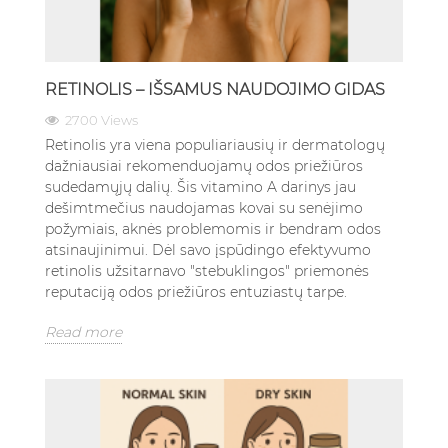
RETINOLIS – IŠSAMUS NAUDOJIMO GIDAS
2700 Views
Retinolis yra viena populiariausių ir dermatologų
dažniausiai rekomenduojamų odos priežiūros
sudedamųjų dalių. Šis vitamino A darinys jau
dešimtmečius naudojamas kovai su senėjimo
požymiais, aknės problemomis ir bendram odos
atsinaujinimui. Dėl savo įspūdingo efektyvumo
retinolis užsitarnavo "stebuklingos" priemonės
reputaciją odos priežiūros entuziastų tarpe.
Read more