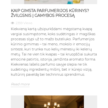
KAIP GIMSTA PARFUMERIJOS KŪRINYS?
ŽVILGSNIS Į GAMYBOS PROCESĄ
2359 Views
Kiekvieną kartą užsipurkšdami mėgstamą kvapą
vargiai susimąstome, koks sudėtingas ir magiškas
procesas slypi už to mažo buteliuko. Parfumerijos
kūrinio gimimas – tai meno, mokslo ir emocijų
sintezė, kuri trunka nuo kelių mėnesių iki kelerių
metų. Tai ne vien tik kvapas – tai kruopščiai sukurta
emocinė patirtis, istorija, įamžinta aromato forma.
Kiekvienas lašelis parfumo savyje slepia ne tik
sudėtingų ingredientų mišinį, bet ir kūrėjo viziją,
kultūrinį paveldą bei techninius sprendimus.
Read more