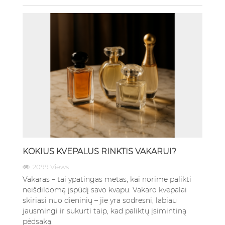
KOKIUS KVEPALUS RINKTIS VAKARUI?
2099 Views
Vakaras – tai ypatingas metas, kai norime palikti
neišdildomą įspūdį savo kvapu. Vakaro kvepalai
skiriasi nuo dieninių – jie yra sodresni, labiau
jausmingi ir sukurti taip, kad paliktų įsimintiną
pėdsaką.