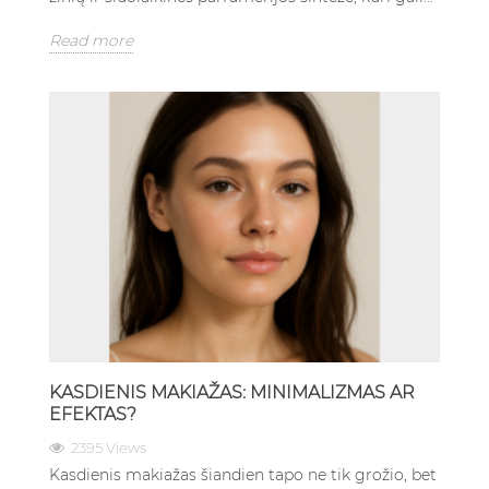
Read more
KASDIENIS MAKIAŽAS: MINIMALIZMAS AR
EFEKTAS?
2395 Views
Kasdienis makiažas šiandien tapo ne tik grožio, bet