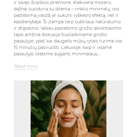
ir savęs išraiškos priemone. Kiekviena moteris
dažnai susiduria su dilema – rinktis minimalų, vos
pastebimą įvaizdį ar sukurti ryškesnį efektą, net ir
kasdienybėje. Ši įtampa tarp subtilaus natūralumo
ir drąsesnio, labiau pastebimo grožio akcentavimo
tapo amžina diskusija šiuolaikiniame grožio
pasaulyje, ypač kai daugelis mūsų rytais turime vos
15 minučių pasiruošti. Lietuvoje, kaip ir visame
pasaulyje, stebime augantį minimalaus,...
Read more