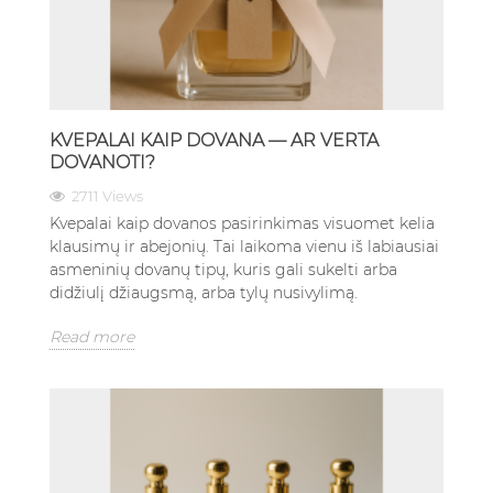
KVEPALAI KAIP DOVANA — AR VERTA
DOVANOTI?
2711 Views
Kvepalai kaip dovanos pasirinkimas visuomet kelia
klausimų ir abejonių. Tai laikoma vienu iš labiausiai
asmeninių dovanų tipų, kuris gali sukelti arba
didžiulį džiaugsmą, arba tylų nusivylimą.
Read more