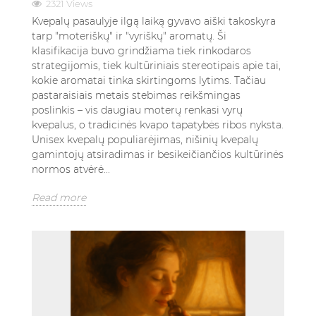
2321 Views
Kvepalų pasaulyje ilgą laiką gyvavo aiški takoskyra
tarp "moteriškų" ir "vyriškų" aromatų. Ši
klasifikacija buvo grindžiama tiek rinkodaros
strategijomis, tiek kultūriniais stereotipais apie tai,
kokie aromatai tinka skirtingoms lytims. Tačiau
pastaraisiais metais stebimas reikšmingas
poslinkis – vis daugiau moterų renkasi vyrų
kvepalus, o tradicinės kvapo tapatybės ribos nyksta.
Unisex kvepalų populiarėjimas, nišinių kvepalų
gamintojų atsiradimas ir besikeičiančios kultūrinės
normos atvėrė...
Read more