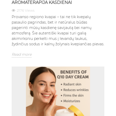
AROMATERAPIJA KASDIENAI
2176 Views
Provanso regiono kvapai – tai ne tik kvepalų
pasaulio pagrindas, bet ir natūralus būdas
pagerinti mūsų kasdienę savijautą bei namų
atmosferą. Šie autentiški kvapai turi galią
akimirksniu perkelti mus į levandų laukus,
žydinčius sodus ir kalnų žolynais kvepiančias pievas.
Read more