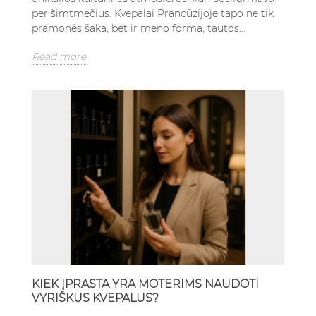
per šimtmečius. Kvepalai Prancūzijoje tapo ne tik
pramonės šaka, bet ir meno forma, tautos...
Read more
KIEK ĮPRASTA YRA MOTERIMS NAUDOTI
VYRIŠKUS KVEPALUS?