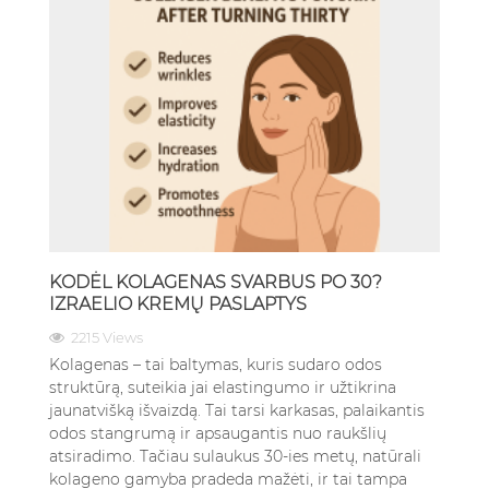
KODĖL KOLAGENAS SVARBUS PO 30?
IZRAELIO KREMŲ PASLAPTYS
2215 Views
Kolagenas – tai baltymas, kuris sudaro odos
struktūrą, suteikia jai elastingumo ir užtikrina
jaunatvišką išvaizdą. Tai tarsi karkasas, palaikantis
odos stangrumą ir apsaugantis nuo raukšlių
atsiradimo. Tačiau sulaukus 30-ies metų, natūrali
kolageno gamyba pradeda mažėti, ir tai tampa