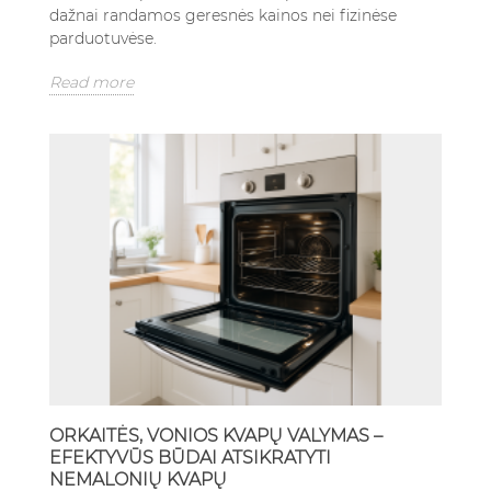
dažnai randamos geresnės kainos nei fizinėse
parduotuvėse.
Read more
ORKAITĖS, VONIOS KVAPŲ VALYMAS –
EFEKTYVŪS BŪDAI ATSIKRATYTI
NEMALONIŲ KVAPŲ