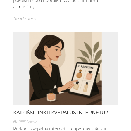
pakeisti mūsų nuotaiką, savijautą ir namų
atmosferą.
Read more
KAIP IŠSIRINKTI KVEPALUS INTERNETU?
2551 Views
Perkant kvepalus internetu taupomas laikas ir