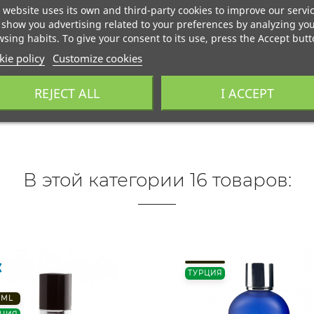
 website uses its own and third-party cookies to improve our servi
show you advertising related to your preferences by analyzing yo
sing habits. To give your consent to its use, press the Accept butt
ie policy
Customize cookies
REJECT ALL
I ACCEPT
В этой категории 16 товаров:
ТУРЦИЯ
 ML