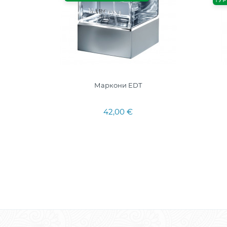
ТУР
T
Маркони EDT
42,00 €