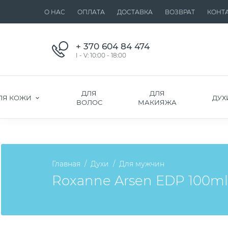
О НАС
ОПЛАТА
ДОСТАВКА
ВОЗВРАТ
КОНТ
+ 370 604 84 474
I - V: 10:00 - 18:00
ДЛЯ
ДЛЯ
ЛЯ КОЖИ
ДУХ
ВОЛОС
МАКИЯЖА
Главная
Духи
Для мужчин
Roxanne Arsen EDP 100ml. I