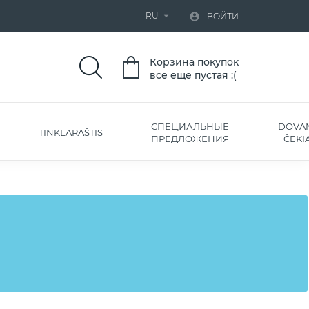
RU


ВОЙТИ
Корзина покупок
все еще пустая :(
СПЕЦИАЛЬНЫЕ
DOVA
TINKLARAŠTIS
ПРЕДЛОЖЕНИЯ
ČEKIA