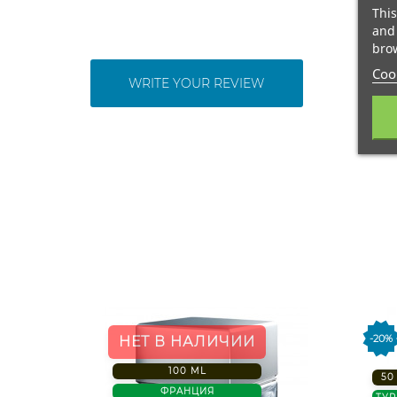
This
and 
brow
Cook
WRITE YOUR REVIEW
-20%
НЕТ В НАЛИЧИИ
100 ML
50
ФРАНЦИЯ