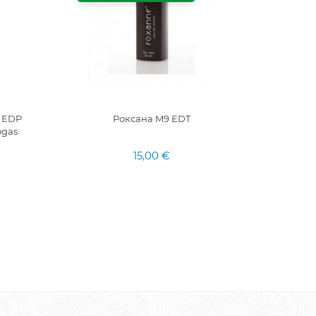
y EDP
Роксана M9 EDT
BELIE
ogas
15,00 €