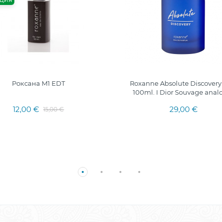
ЦИЯ
Роксана M1 EDT
Roxanne Absolute Discover
100ml. I Dior Souvage anal
12,00 €
29,00 €
15,00 €