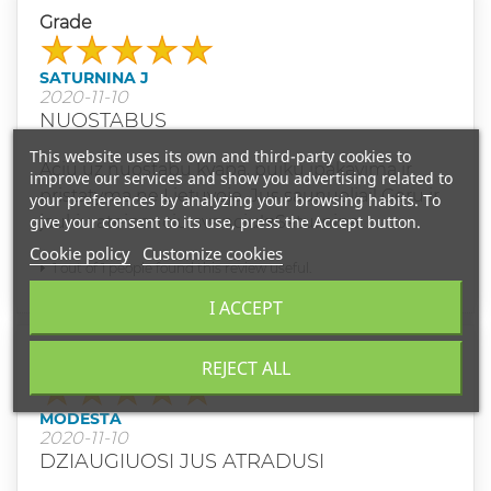
Grade
SATURNINA J
2020-11-10
NUOSTABUS
This website uses its own and third-party cookies to
Aciu uz nuostabu kvapa, puiku ipakavima ir
improve our services and show you advertising related to
pristatyma ne Lietuvoje. Jus saunuoliai! Geru ir
your preferences by analyzing your browsing habits. To
give your consent to its use, press the Accept button.
jaukiu ateinanciu svenciu!♥️Saturnina
Cookie policy
Customize cookies
1 out of 1 people found this review useful.
I ACCEPT
Grade
REJECT ALL
MODESTA
2020-11-10
DZIAUGIUOSI JUS ATRADUSI