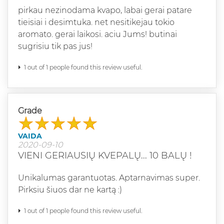
pirkau nezinodama kvapo, labai gerai patare
tieisiai i desimtuka. net nesitikejau tokio
aromato. gerai laikosi. aciu Jums! butinai
sugrisiu tik pas jus!
1 out of 1 people found this review useful.
Grade
VAIDA
2020-09-10
VIENI GERIAUSIŲ KVEPALŲ... 10 BALŲ !
Unikalumas garantuotas. Aptarnavimas super.
Pirksiu šiuos dar ne kartą :)
1 out of 1 people found this review useful.