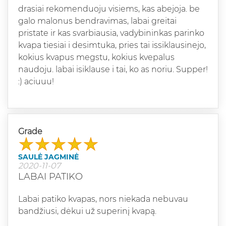
drasiai rekomenduoju visiems, kas abejoja. be
galo malonus bendravimas, labai greitai
pristate ir kas svarbiausia, vadybininkas parinko
kvapa tiesiai i desimtuka, pries tai issiklausinejo,
kokius kvapus megstu, kokius kvepalus
naudoju. labai isiklause i tai, ko as noriu. Supper!
:) aciuuu!
Grade
SAULĖ JAGMINĖ
2020-11-07
LABAI PATIKO
Labai patiko kvapas, nors niekada nebuvau
bandžiusi, dėkui už superinį kvapą.