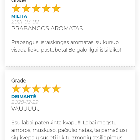
Grade
MILITA
2021-03-02
PRABANGOS AROMATAS
Prabangus, israiskingas aromatas, su kuriuo
visada lieku pastebeta! Be galo ilgai išlsilaiko!
Grade
DEIMANTĖ
2020-12-29
VAUUUUU
Esu labai patenkinta kvapu!!! Labai mėgstu
ambros, muskuso, pačiulio natas, tai pamačiusi
šių kvepalų sudėtį ir kitų žmonių atsiliepimus,