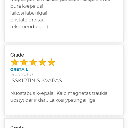
pura kvepalus!
laikosi labai ilgai!
pristate greitai.
rekomenduoju :)
Grade
GRETA L
2021-03-11
ISSKIRTINIS KVAPAS
Nuostabus kvepalai, Kaip magnetas traukia
uostyt dar ir dar... Laikosi ypatingai ilgai.