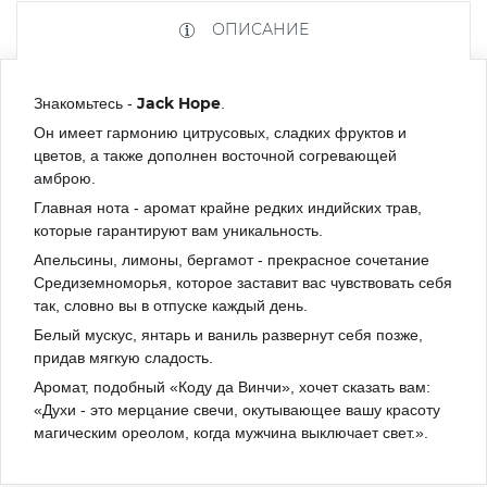
ОПИСАНИЕ
Jack Hope
Знакомьтесь -
.
Он имеет гармонию цитрусовых, сладких фруктов и
цветов, а также дополнен восточной согревающей
амброю.
Главная нота - аромат крайне редких индийских трав,
которые гарантируют вам уникальность.
Апельсины, лимоны, бергамот - прекрасное сочетание
Средиземноморья, которое заставит вас чувствовать себя
так, словно вы в отпуске каждый день.
Белый мускус, янтарь и ваниль развернут себя позже,
придав мягкую сладость.
Аромат, подобный «Коду да Винчи», хочет сказать вам:
«Духи - это мерцание свечи, окутывающее вашу красоту
магическим ореолом, когда мужчина выключает свет.».