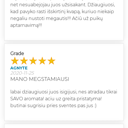
net nesuabejojau juos užsisakant. Džiaugiuosi,
kad pavyko rasti išskirtinį kvapą, kuriuo niekaip
negaliu nustoti mėgautis!!! Ačiū už puikų
aptarnavimą!!!
Grade
AGNYTE
2020-11-25
MANO MEGSTAMIAUSI
labai dziaugiuosi juos isigijusi, nes atradau tikrai
SAVO aromata! aciu uz greita pristatyma!
butinai sugrisiu pries sventes pas jus :)