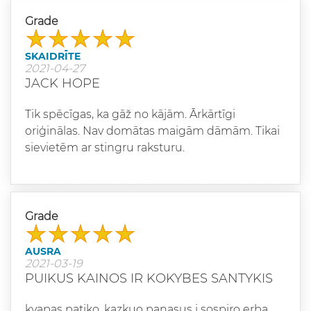
Grade
SKAIDRĪTE
2021-04-27
JACK HOPE
Tik spēcīgas, ka gāž no kājām. Ārkārtīgi
oriģinālas. Nav domātas maigām dāmām. Tikai
sievietēm ar stingru raksturu.
Grade
AUSRA
2021-03-19
PUIKUS KAINOS IR KOKYBES SANTYKIS
kvapas patiko, kazkuo panasus i sospiro erba