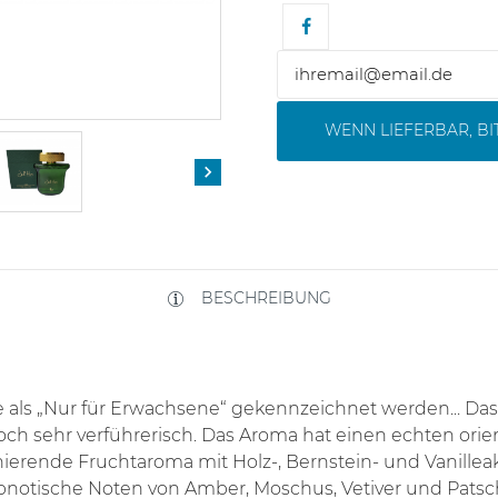
WENN LIEFERBAR, B

BESCHREIBUNG
te als „Nur für Erwachsene“ gekennzeichnet werden... Da
och sehr verführerisch. Das Aroma hat einen echten orien
nierende Fruchtaroma mit Holz-, Bernstein- und Vanillea
notische Noten von Amber, Moschus, Vetiver und Patschu