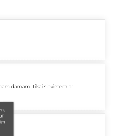
aigām dāmām. Tikai sievietēm ar
rn,
uf
 Um