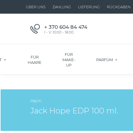
ÜBER UNS
ZAHLUNG
LIEFERUNG
RÜCKGABEN
+ 370 604 84 474
I - V: 10:00 - 18:00
FÜR
FÜR
T
MAKE-
PARFÜM
HAARE
UP
Heim
Jack Hope EDP 100 ml.