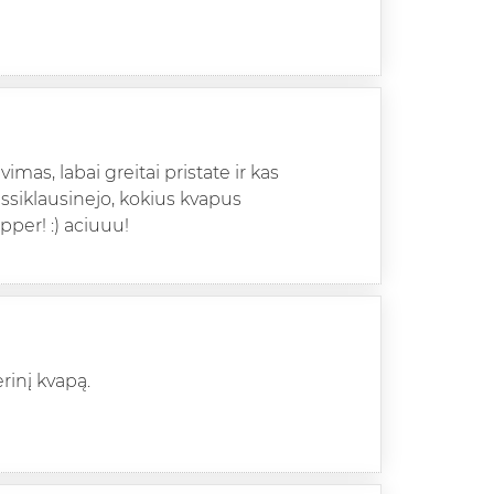
as, labai greitai pristate ir kas
 issiklausinejo, kokius kvapus
pper! :) aciuuu!
rinį kvapą.