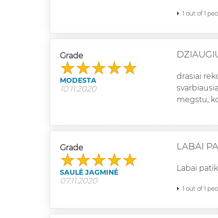
1 out of 1 pe
DZIAUGI
Grade
drasiai re
MODESTA
svarbiausia
10.11.2020
megstu, kok
LABAI P
Grade
Labai pati
SAULĖ JAGMINĖ
07.11.2020
1 out of 1 pe