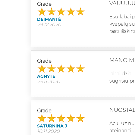
VAUUUU
Grade
Esu labai 
DEIMANTĖ
kvepalų su
29.12.2020
rasti išski
MANO ME
Grade
labai dziau
AGNYTE
sugrisiu pr
25.11.2020
NUOSTA
Grade
Aciu uz nu
SATURNINA J
ateinanciu
10.11.2020