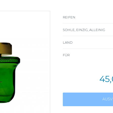
REIFEN
SOHLE, EINZIG, ALLEINIG
LAND
FÜR
45
AUSV