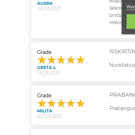
kvapas pat
AUSRA
Wei
laikosi labai
19.03.2021
pristate gre
rekomendu
ISSKIRTI
Grade
Nuostabus k
GRETA L
11.03.2021
PRABAN
Grade
Prabangus, 
MILITA
02.03.2021