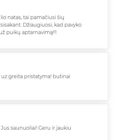
o natas, tai pamačiusi šių
žsisakant. Džiaugiuosi, kad pavyko
ū už puikų aptarnavimą!!!
 uz greita pristatyma! butinai
Jus saunuoliai! Geru ir jaukiu