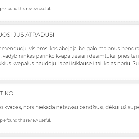
ople found this review useful.
UOSI JUS ATRADUSI
komenduoju visiems, kas abejoja. be galo malonus bendravim
, vadybininkas parinko kvapa tiesiai i desimtuka, pries tai
ius kvepalus naudoju. labai isiklause i tai, ko as noriu. Su
ATIKO
ko kvapas, nors niekada nebuvau bandžiusi, dėkui už supe
ople found this review useful.