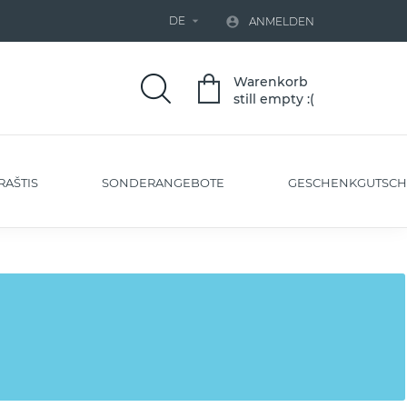
DE


ANMELDEN
Warenkorb
still empty :(
RAŠTIS
SONDERANGEBOTE
GESCHENKGUTSCH