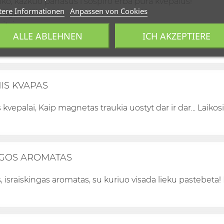
iko, kazkuo panasus i sospiro erba pura kvepalus!
tere Informationen
Anpassen von Cookies
 ilgai!
itai.
ALLE ABLEHNEN
ICH AKZEPTIERE
oju :)
NIS KVAPAS
vepalai, Kaip magnetas traukia uostyt dar ir dar... Laikosi 
GOS AROMATAS
israiskingas aromatas, su kuriuo visada lieku pastebeta! Be