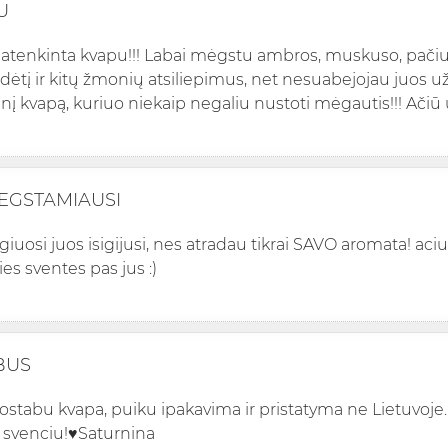
U
patenkinta kvapu!!! Labai mėgstu ambros, muskuso, pačiuli
dėtį ir kitų žmonių atsiliepimus, net nesuabejojau juos u
rtinį kvapą, kuriuo niekaip negaliu nustoti mėgautis!!! Ači
GSTAMIAUSI
giuosi juos isigijusi, nes atradau tikrai SAVO aromata! aciu
ies sventes pas jus :)
BUS
ostabu kvapa, puiku ipakavima ir pristatyma ne Lietuvoje. 
 svenciu!♥️Saturnina