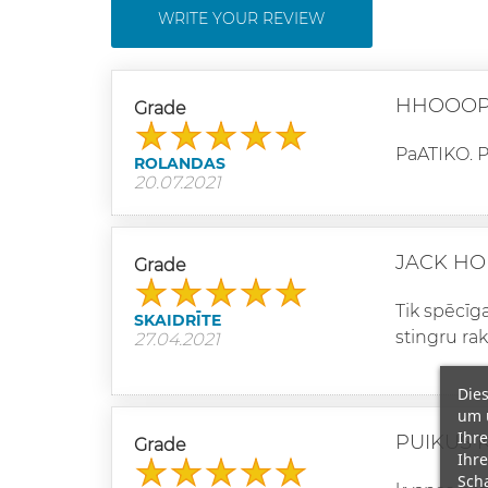
WRITE YOUR REVIEW
HHOOOP
Grade
PaATIKO. 
ROLANDAS
20.07.2021
JACK HO
Grade
Tik spēcīg
SKAIDRĪTE
stingru rak
27.04.2021
Dies
um 
Ihre
PUIKUS 
Grade
Ihre
Scha