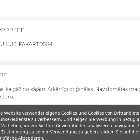
PPPEEE
PUIKUS. PAKARTOSIM.
PE
as, ka gāž no kājām. Ārkārtīgi oriģinālas. Nav domātas m
sturu.
e Website verwendet eigene Cookies und Cookies von Drittanbiete
unsereDienste zu verbessern. Und zeigen Sie Werbung in Bezug a
 Vorlieben, indem Sie Ihre Gewohnheiten analysieren navigation.
KAINOS IR KOKYBES SANTYKIS
 Zustimmung zu seiner Verwendung zu geben, klicken Sie auf die
ltfläche Akzeptieren.