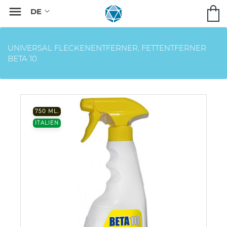

UNIVERSAL FLECKENENTFERNER, FETTENTFERNER
BETA 10
750 ML.
ITALIEN