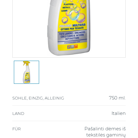
750 ml.
SOHLE, EINZIG, ALLEINIG
Italien
LAND
Pašalinti dėmes iš
FÜR
tekstilės gaminių