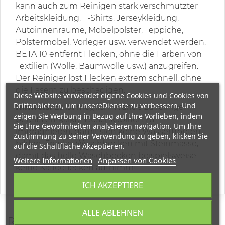
kann auch zum Reinigen stark verschmutzter
Arbeitskleidung, T-Shirts, Jerseykleidung,
Autoinnenräume, Möbelpolster, Teppiche,
Polstermöbel, Vorleger usw. verwendet werden.
BETA 10 entfernt Flecken, ohne die Farben von
Textilien (Wolle, Baumwolle usw.) anzugreifen.
Der Reiniger löst Flecken extrem schnell, ohne
die Fasern zu beschädigen.
Diese Website verwendet eigene Cookies und Cookies von
Drittanbietern, um unsereDienste zu verbessern. Und
Hinweis:
Es ist möglich, Wände zu reinigen,
zeigen Sie Werbung in Bezug auf Ihre Vorlieben, indem
bereits entkalkte Duschkabinen zu
Sie Ihre Gewohnheiten analysieren navigation. Um Ihre
imprägnieren, damit sich keine Wassertropfen
Zustimmung zu seiner Verwendung zu geben, klicken Sie
bilden, Franke-Waschbecken mit Steinmasse,
auf die Schaltfläche Akzeptieren.
damit das helle Waschbecken beispielsweise
Weitere Informationen
Anpassen von Cookies
keine Kaffeeflecken aufnimmt.
ICH AKZEPTIERE
ALLE ABLEHNEN
REVIEWS