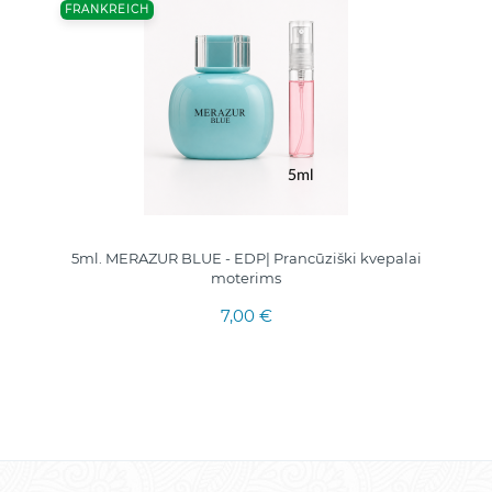
FRANKREICH
5ml. MERAZUR BLUE - EDP| Prancūziški kvepalai
moterims
7,00 €