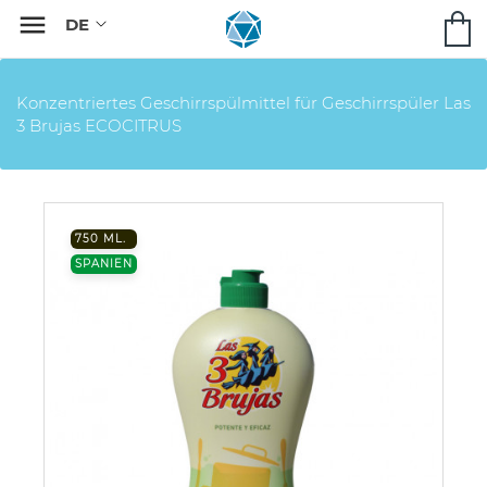

Konzentriertes Geschirrspülmittel für Geschirrspüler Las
3 Brujas ECOCITRUS
750 ML.
SPANIEN