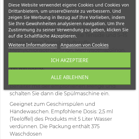
Diese Website verwendet eigene Cookies und Cookies von
53378. Zusammensetzung: Reaktionsmasse aus
Drittanbietern, um unsereDienste zu verbessern. Und
5-Chlor-2-methyl-2Hisothiazol-3-on und 2-
zeigen Sie Werbung in Bezug auf Ihre Vorlieben, indem
Methyl-2H-isothiazol-3-on (3:1). Kann eine
Sie Ihre Gewohnheiten analysieren navigation. Um Ihre
allergische Reaktion hervorrufen. Enthält
Zustimmung zu seiner Verwendung zu geben, klicken Sie
außerdem 15–30 % anionische Tenside und 5–15
auf die Schaltfläche Akzeptieren.
% amphotere Tenside. Duftstoffe:
Weitere Informationen
Anpassen von Cookies
Methylchlorisothiazolinon, Methylsothiazolinon.
EU-Umweltzeichen: ES-MU/019/0001
ICH AKZEPTIERE
Verwendung:
ALLE ABLEHNEN
Stellen Sie das Geschirr auf, füllen Sie den
Behälter mit der empfohlenen Menge und
schalten Sie dann die Spülmaschine ein.
Geeignet zum Geschirrspülen und
Händewaschen. Empfohlene Dosis: 2,5 ml
(Teelöffel) des Produkts mit 5 Liter Wasser
verdünnen. Die Packung enthält 375
Waschdosen