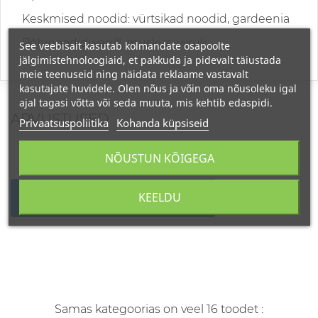
Keskmised noodid: vürtsikad noodid, gardeenia
Põhinoodid: vanill, muskus, viiruk
See veebisait kasutab kolmandate osapoolte
jälgimistehnoloogiaid, et pakkuda ja pidevalt täiustada
meie teenuseid ning näidata reklaame vastavalt
kasutajate huvidele. Olen nõus ja võin oma nõusoleku igal
ajal tagasi võtta või seda muuta, mis kehtib edaspidi.
ARVUSTUSED
Privaatsuspoliitika
Kohanda küpsiseid
NÕUSTUN KÕIGEGA
KEELDU
KIRJUTAGE OMA ARVUSTUS
Samas kategoorias on veel 16 toodet :