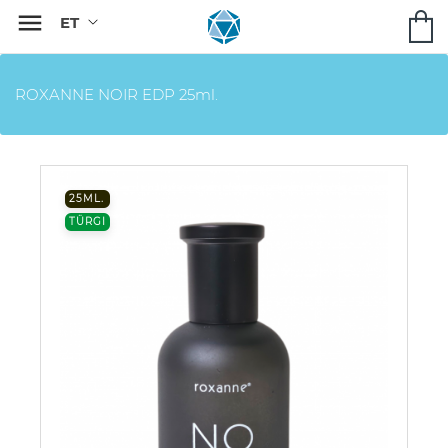

ROXANNE NOIR EDP 25ml.
25ML.
TÜRGI