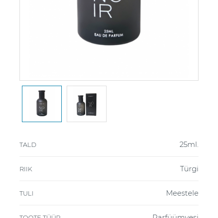
25ml.
TALD
Türgi
RIIK
Meestele
TULI
Parfüümvesi
TOOTE TÜÜP